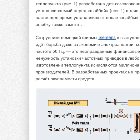
теплопункта (рис. 1) разработана для согласован
То же, условным проходом 400 мм и длиной 180 
устанавливаемый перед «шайбой» (поз. 1) в течени
настоящее время устанавливают после «шайбы», н
Условное обозначение хризотилцементных безнап
ошибку также заметят.
буквенного выражения БНТТ (БНТМ), обозначения
миллиметрах и обозначения настоящего стандарт
Сотрудники немецкой фирмы
Siemens
в выступле
идёт борьба даже за экономию электроэнергии, 
Пример условного обозначения хризотилцементн
частоте 50 Гц, — это неоправданные финансовые 
200 мм и длиной 5000 мм: БНТТ 200-5000 ГОСТ 3
ненужность установки частотных приводов в любом
изготовлении теплопункта исчисляются миллиона
То же, муфты условным проходом 200 мм и длин
производителей. В разработанных проектах не п
трубы и муфты не должны иметь трещин, сколов 
расчёт окупаемости средств.
перпендикулярно к оси труб (муфт).
На наружных поверхностях труб и муфт допускают
глубиной не более 2 мм. На внутренних поверхно
скалок, незначительные сколы торцов труб глуби
образующей трубы, а на внутренних поверхностя
быть прямыми, допускаемое отклонение от прямо
мм — 12 мм, 3950 мм — 16 мм и 5000 мм — 20 м