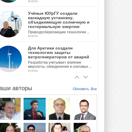
ВЧЕРА
Учёные ЮУрГУ создали
каскадную установку,
объединяющую солнечную и
геотермальную энергию
Природосберегающие технологии ...
ВЧЕРА
Для Арктики создали
технологию защиты
ветрогенераторов от аварий
Разработка учитывает влияние
мерзлоты, обледенения и снеговых ...
ВЧЕРА
Гибридный тепловой насос PV/T
с одним общим испарителем
аши авторы
Обновить
Все
Исследователи предложили
конструкцию двухисточникового ...
5 АВГУСТА 2026
21-й ежегодный форум
«ЦОД-2026»
Мероприятие пройдет 2-3 сентября в
отеле Radisson Slavyanskaya. Форум