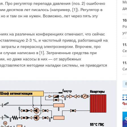
Мо
ия. Про регулятор перепада давления (поз. 2) ошибочно
мм: БНМ 400-180 ГОСТ 31416-2009.
да
и десятков лет писалось (например, [1]). Регулятор в
о и там он не нужен. Возможно, лет через пять эту
орных тонкостенных труб (муфт) должно состоять из
10
 условного прохода в миллиметрах, длины трубы в
Ро
а.
ус
ниях на различных конференциях отмечают, что сейчас
составляющую 2-3 %, и частотный привод, работающий на
ой безнапорной тонкостенной трубы условным проходом
11
затраты и перерасход электроэнергии. Впрочем, про
1416-2009.
Се
 случае написано в [1]. Затраченные средства при
ми, но даже насосы в них — от зарубежных
ой 150 мм: БНТМ 200-150 ГОСТ 31416-2009. Качественные
11
редставляются методики наладки системы, не приводится
и расслоений. Их торцы должны быть чисто обрезаны
Си
ся отпечатки от технического сукна, сдиры и вмятины
стях труб допускаются отпечатки от наката форматных
ной не более 2 мм и длиной не более 20 мм вдоль
х муфт — следы обточки глубиной до 2 мм. Трубы должны
линейности не должно превышать для труб длиной: 2950
м.