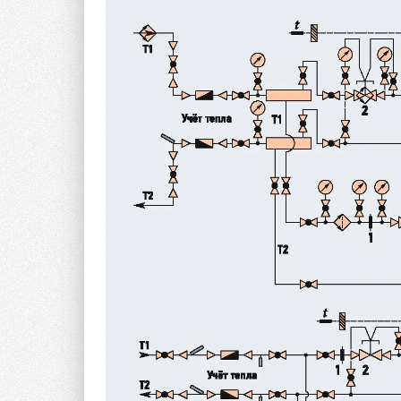
пожаробезопасен, не подвержен воздействию гни
воздействие кислых сред.