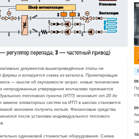
рубных изделий можно отнести: высокую стойкость к
гниению, индифферентность к «зарастанию»,
ость к механическим нагрузкам, относительно невысокую
рмативных документов вышеприведённые этапы не
й фирмы и копируется схема из каталога. Проектировщик
08
оекта — мысли об окупаемости затрат, новые технические
ть установленным в нормативе требованиям (табл. 1).
Пр
асто непродуманные утверждения молчаливо признаются
ветствовать установленным в нормативе требованиям
(п
дуального теплового пункта (ИТП) экономит от 20 до
и замене элеваторных систем на ИТП в школах становится
09
икакой экономии получить нельзя. Финансовые средства
орных труб (муфт) должно состоять из буквенного
Ав
менился после установки индивидуального теплового
охода в миллиметрах, длины трубы в миллиметрах и
сэ
в.
бозначения хризотилцементной безнапорной трубы
НТ 100-3950 ГОСТ 31416-2009.
10
зительно одинаковой стоимостью оборудования. Схема