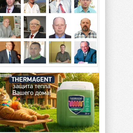
посетит более двух тысяч участников ...
5 АВГУСТА 2026
Китайская Shenling представила
линейку тепловых насосов
«воздух-вода» на R290
Серия ThermaX R290 All-In-One
включает три модели ...
4 АВГУСТА 2026
Тепловые насосы в связке с
солнечной генерацией и
накопителем снижают
потребление на 60%
Исследователи из Италии установили ...
Реклама
4 АВГУСТА 2026
«РУСКЛИМАТ Fest 2026» в Уфе
собрал свыше 700 профи
климатической отрасли
Организатором выступил торгово-
производственный холдинг ...
3 АВГУСТА 2026
«Датарк» испытал модульный
ЦОД с плотностью 54 кВт на