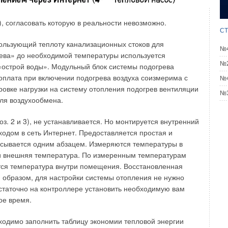
), согласовать которую в реальности невозможно.
СТ
спользующий теплоту канализационных стоков для
№4
рева» до необходимой температуры используется
№2
«острой воды». Модульный блок системы подогрева
 оплата при включении подогрева воздуха соизмерима с
№4
ровке нагрузки на систему отопления подогрев вентиляции
№3
для воздухообмена.
. 2 и 3), не устанавливается. Но монтируется внутренний
ходом в сеть Интернет. Предоставляется простая и
исывается одним абзацем. Измеряются температуры в
) и внешняя температура. По измеренным температурам
ся температура внутри помещения. Восстановленная
 образом, для настройки системы отопления не нужно
статочно на контроллере установить необходимую вам
ое время.
ходимо заполнить таблицу экономии тепловой энергии