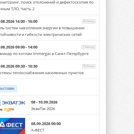
ниторинг, поиск отклонений и дефектоскопия по
флагманский чиллер AquaEdge
19XR
нным ТЛО. Часть 2
Чиллер получил новую версию,
работающую на хладагенте R1234ze ...
.08.2026 14:00 - 16:00
Вебинар
31 ИЮЛЯ 2026
ль систем накопления энергии в повышении
тойчивости и гибкости электрических сетей
Mitsubishi расширяет
направление систем
охлаждения для ЦОД
.08.2026 09:00 - 14:00
Семинар
Mitsubishi Electric создаёт в США новую
минар по котлам Immergas в Санкт-Петербурге
компанию MEHITS US Inc. ...
31 ИЮЛЯ 2026
.08.2026 09:30 - 10:30
Вебинар
США запретили использование
стемы теплоснабжения населенных пунктов
иностранных инверторов
28 июля 2026 года Федеральная
комиссия по связи США (FCC) обновила
свой специальный перечень Covered ...
Выставки
31 ИЮЛЯ 2026
08 - 10.09.2026
Уже через месяц в России
ЭкваТэк 2026
можно будет устанавливать
солнечные панели в МКД
С 1 сентября снимается запрет на
08.09.2026 00:00
микрогенерацию в многоквартирных ...
30 ИЮЛЯ 2026
А-ФЕСТ