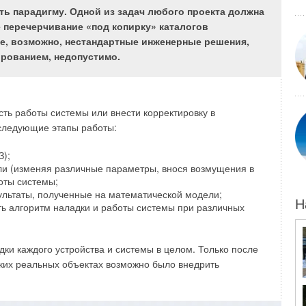
ГОСТ 31416-2009 «Трубы и муфты
ть парадигму. Одной из задач любого проекта должна
[2]).
 перечерчивание «под копирку» каталогов
е, возможно, нестандартные инженерные решения,
рованием, недопустимо.
бования как на напорные водопроводные трубы ХНТВ [3],
и муфты к ним — обычные (далее БНТ и БНМ) и
ы их можно было бы использовать для устройства
ть работы системы или внести корректировку в
 и водоотведения (как канализации, так и водостоков).
следующие этапы работы:
готавливаются из природного хризотилового асбеста
З);
ли (изменяя различные параметры, внося возмущения в
ого и безопасного материала. Хризотилцемент —
оты системы;
торговое название асбоцемент — получается в
ультаты, полученные на математической модели;
оды, портландцемента и хризотила. Соотношение
Н
ить алгоритм наладки и работы системы при различных
влять от 80 до 90 %, хризотила — от 10 до 20 %о.
благодаря тому, что хризотил, который в народе называют
чайшие волокна, обладающие повышенной прочностью на
дки каждого устройства и системы в целом. Только после
и адгезионными и когезионными свойствами.
ьких реальных объектах возможно было внедрить
ходятся в связанном состоянии, препятствующем их
того, хризотил в его составе не вступает в реакцию со
ериал обладает повышенной стойкостью к коррозии. Он