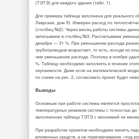
(ТЭТЭ) для каждого здания (табл. 1).
Для примера таблица заполнена для реального объ
Лаврская, дом 9). Измерен расход по теплосчётчи
(столбец №2). Через месяц работы системы данны
записываем в столбец №3. Рассчитываем уменьшен
декабре — 31 %. При уменьшении расхода разн
трубопроводом возрастает, то есть, исходя из оп
чем уменьшение расхода. Поэтому в ноябре удалос
%. Таблицу необходимо заполнять в течение отоп
окупаемости. Даже если на математической моде
по схеме на рис. 2, согласовать проект будет нев
Выводы
Основным при работе системы является простота
температурных режимов системы с точностью до 
заполненная таблица ТЭТЭ с экономией не менее
При разработке проектов необходимо менять пара
вложенных средств, а не перечерчивание «под ко