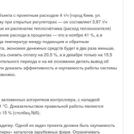
екта с проектным расходом 4 т/ч (город Киев, ул.
ку при открытых регуляторах — он составляет 3,97 т/ч
е из распечатки теплосчётчика (расход теплоносителя)
ие расхода в процентах — это в ноябре 41 %, а в
ица температур между подающим и обратным
ыта, экономия денежных средств будет в два раза меньше,
ь снизить оплату на 20,5 %, а в декабре только на 15,5
ительного периода и на её основании делать вывод об
ли доказать эффективность и окупаемость работы системы
озможно.
 заложенных алгоритмов контроллера, с наладкой
1 °C. Доказательством правильной работы являются
 15 % (столбец №5).
дигму. Одной из задач проекта должна быть окупаемость
пирку» каталогов зарубежных фирм. Ограничивать