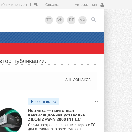
ыберите регион
EN
Справка
Авторизация
TG
VK
RT
MX
Т
EN
втор публикации:
А.Н. ЛОШАКОВ
Новости рынка
Новинка — приточная
вентиляционная установка
ZILON ZPW-N 2000 INT EC
Серия построена на вентиляторах с EC-
двигателями, что обеспечивает ...