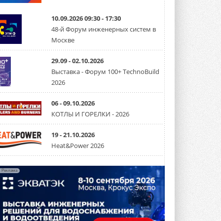
Канальные вентиляторы с ЕС-
двигателями Sysimple TRS EC
10.09.2026 09:30 - 17:30
Poti
48-й Форум инженерных систем в
Новинка от Системэйр —
Москве
прямоугольный канальный ...
30 ИЮЛЯ 2026
29.09 - 02.10.2026
Краска для окон: как выбрать
Выставка - Форум 100+ TechnoBuild
состав, который не
2026
растрескается после первой
зимы
Частые вопросы о краске для окон ...
06 - 09.10.2026
30 ИЮЛЯ 2026
КОТЛЫ И ГОРЕЛКИ - 2026
СИЭНПИ РУС представила
новую серию консольных
19 - 21.10.2026
насосов NM
Heat&Power 2026
Усовершенствованная гидравлика
помогает снизить энергопотребление ...
30 ИЮЛЯ 2026
Реклама
Группа «Теплолюкс» открыла
новую производственную
площадку
Открытие нового завода состоялось
сегодня в Мытищах ...