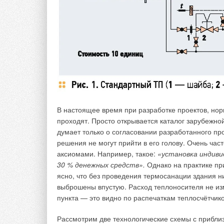
К положительным свойствам хризотилцементных т
агрессивным средам, устойчивость к коррозии и 
морозостойкость, достаточные прочность и стойк
В настоящее время при разработке проектов, но
стоимость и простоту монтажа.
проходят. Просто открывается каталог зарубежно
думает только о согласовании разработанного пр
Форма и размеры БНТ/БНТТ должны соответствова
решения не могут прийти в его голову. Очень ч
Форма и размеры БНМ и БНТМ также должны соот
аксиомами. Например, такое:
«установка индиви
(табл. 2).
30 % денежных средств».
Однако на практике пр
ясно, что без проведения термосанации здания н
Условное обозначение хризотилцементных безнап
выброшены впустую. Расход теплоносителя не из
выражения БНТ (БНМ), обозначения условного пр
пункта — это видно по распечаткам теплосчётчико
обозначения стандарта [2]. Пример условного о
условным проходом 100 мм и длиной 3950 мм: Б
Рассмотрим две технологические схемы с прибли