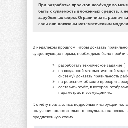
числе и безнапорные хризотилцементные (
При разработке проектов необходимо меня
хризотилцементные. Технические условия» 
быть окупаемость вложенных средств, а не
зарубежных фирм. Ограничивать различны
если они доказаны математическим модели
Указанный стандарт [2] устанавливает общие тре
так и на безнапорные хризотилцементные трубы 
тонкостенные (далее — БНТТ / БНТМ) с тем, чтоб
В недалёком прошлом, чтобы доказать правильнос
подземных самотёчных трубопроводов, в том числе
существующие нормы, необходимо было пройти 
Хризотилцементные безнапорные трубы (ХЦБТ) из
разработать техническое задание (Т
на созданной математической моде
(белый гидросиликат магния), экологически чист
систему) доказать правильность раб
композиционный материал, который раньше имел 
на реальном объекте проверить рез
результате затвердевания смеси, состоящей из в
составить отчёт, в котором отобраз
портландцемента в готовом материале может соста
параметрах и возмущениях.
Уникальными свойствами этот материал обладает 
«горным льном», способен расщепляться на тон
К отчёту прилагались подробные инструкции нала
растяжение, упругостью, эластичностью, высоким
получения положительного результата на нескол
Хризотилцемент, в котором волокна хризотила на
предложенную схему.
выделение в окружающую среду, безопасен. Кроме 
щелочной средой цементного камня, поэтому мат