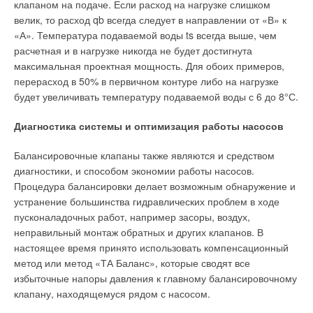
централизованного теплоснабжения (СЦТ) в России
клапаном на подаче. Если расход на нагрузке слишком
технологически и юридически связаны между собой
велик, то расход qb всегда следует в направлении от «В» к
различные хозяйствующие субъекты -- предприятия и
«А». Температура подаваемой воды ts всегда выше, чем
организации, являющиеся собственниками ТЭЦ, котельных,
расчетная и в нагрузке никогда не будет достигнута
тепловых подстанций и сетей, а также потребители тепловой
максимальная проектная мощность. Для обоих примеров,
энергии. В СЦТ на коммерческих сечениях передается
перерасход в 50% в первичном контуре либо на нагрузке
теплоноситель с определенными термодинамическими
будет увеличивать температуру подаваемой воды с 6 до 8°С.
характеристиками, а юридически от одного собственника
Диагностика системы и оптимизация работы насосов
другому (количество этих собственников исчисляется
десятками, сотнями и тысячами) передаются такие
Балансировочные клапаны также являются и средством
специфические товары, как тепловая энергия и
диагностики, и способом экономии работы насосов.
теплоносители с определенным термодинамическим
Процедура балансировки делает возможным обнаружение и
потенциалом.
устранение большинства гидравлических проблем в ходе
пусконаладочных работ, например засоры, воздух,
Известно, что в большинстве российских СЦТ на
неправильный монтаж обратных и других клапанов. В
коммерческих сечениях отсутствуют теплообменные
настоящее время принято использовать компенсационный
аппараты, а теплоноситель (пар, конденсат, горячая вода) с
метод или метод «ТА Баланс», которые сводят все
запасенной в нем тепловой энергией отбирается из
избыточные напоры давления к главному балансировочному
тепловой сети, меняя своего собственника. Поэтому
клапану, находящемуся рядом с насосом.
значительно проще и понятнее и для продавца, и для
покупателя тепловой энергии при коммерческих расчетах