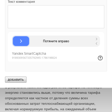
Текст комментария
которая расходуется для компенсации утечек и для горячего
водоснабжения (в открытых системах). А чтобы соблюсти
баланс отпуска и потребления тепловой энергии в системе
теплоснабжения, необходимо на ту же величину снижать
объемы отпуска тепловой энергии от источника тепла. Такой
подход давал (и дает) возможность выделить из общего
объема отпуска (а следовательно, и потребления) тепловой
энергии ту часть энергии, которая была получена за счет
сжигания топлива. По мнению ряда специалистов, только эта
топливная энергия заработа на теплогенерирующей
организацией. Энергия, содержащаяся во внесенной в
систему теплоснабжения подпиточной воде, по мнению этих
специалистов является незаработанной, дармовой, и
поэтому она должна быть исключена из теплового баланса.
В результате таких методов расчетов тарифы на тепловую
энергию становились выше, потому что величина тарифа
определяется как частное от деления суммы всех
обоснованных затрат теплоснабжающей организации,
включая нормируемую прибыль, на ожидаемый объем