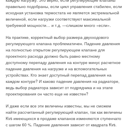
каждую нагрузку. Это верно, если регулирующие клапаны
тех процессов, которые происходят в теплоиспользующих
правильно подобраны, если цикл управления стабилен, если
установках у потребителей с изменением
исходная установка термостата не является экстремальной
термодинамических и массовых характеристик
величиной, если нагрузки соответствуют максимальной
теплоносителя. Интерес представляет только разность
требуемой мощности… и т.д. —слишком много «если».
энтальпий и разность масс теплоносителя на входе и выходе
в системе теплопотребления на границе передачи (продажи)
На практике, корректный выбор размера двухходового
энергии и теплоносителей.
регулирующего клапана проблематичен. Падение давления
на полностью открытом регулирующем клапане для
Используя энтальпию во взаиморасчетах между
проектного расхода должно быть равно местному
теплоснабжающей организацией и потребителями (а значит,
доступному перепаду давления на контуре минус расчетное
и при измерении тепловой энергии), теплоиспользующие
падение давления на нагрузке и на вспомогательных
установки потребителей можно рассматривать как черный
устройствах. Кто знает доступный перепад давления на
ящик, не вмешиваясь в действия потребителей.
каждом контуре? И каково падение давления на радиаторе,
ведь выбор радиатора зависит от подрядчика и на этапе
Следует также учитывать, что в новых экономических
проектирования он часто еще не известен?
условиях теплоснабжающей организацией может быть
любая организация (юридическое лицо), которая владеет на
И даже если все эти величины известны, мы не сможем
законных основаниях тепловыми сетями и занимается
найти рассчитанный регулирующий клапан, так как величины
продажей (!) произведенной и (или) купленной тепловой
Kvs имеющихся в продаже клапанов изменяются ступенчато
энергии. Это означает, что тепловая энергия может
с шагом 60 %. Падение давления зависит от квадрата Kvs.
передаваться от источников тепла до конечных