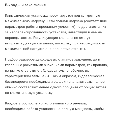
тепловой энергии использовать в коммерческих расчетах в
Выводы и заключения
качестве меры тепловой энергии не теплоту, а
теплоноситель, имеющий вполне определенный
Климатическая установка проектируется под конкретную
термодинамический потенциал, определяемый энтальпией.
максимальную нагрузку. Если полная нагрузка (соответствие
Прежде чем определить, как измерять тепловую энергию,
параметров работы проектным условиям) не достигается из-
какие средства измерения должны быть установлены на
за несбалансированности установки, инвестиции в нее не
коммерческом сечении, необходимо решить, в какой форме
оправдываются. Регулирующие клапаны не смогут
(в форме энтальпии теплоносителя или в форме теплоты)
выправить данную ситуацию, поскольку при необходимости
будет измеряться продаваемая (покупаемая) тепловая
максимальной нагрузки они полностью открыты.
энергия, и это обязательно должно быть отражено в
Договоре теплоснабжения.
Подбор размеров двухходовых клапанов затруднен, да и
клапаны с расчетными значениями параметров, как правило,
О свойствах тепловой энергии как товара
на рынке отсутствуют. Следовательно, обычно, их
характеристики завышены. Таким образом, гидравлическая
Заканчивая освещение вопросов, связанных с
балансировка необходима и эффективна, а затраты на нее
определением тепловой энергии как товара, необходимо
обычно составляют менее одного процента от общих затрат
сказать о его специфических свойствах.
на климатическую установку.
В отличие от других товаров тепловая энергия не может
Каждое утро, после ночного экономного режима,
складироваться и запасаться впрок в объемах, достаточных
необходима работа установки на полную мощность, чтобы
для коммерческих целей, а используется тогда, когда