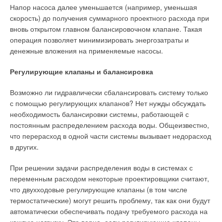
Напор насоса далее уменьшается (например, уменьшая
использовать в качестве меры тепловой энергии не теплоту,
скорость) до получения суммарного проектного расхода при
а теплоноситель, имеющий вполне определенный
вновь открытом главном балансировочном клапане. Такая
термодинамический потенциал (энтальпию). При этом
операция позволяет минимизировать энергозатраты и
разность энтальпий теплоносителя в подающих и обратных
денежные вложения на применяемые насосы.
трубопроводах количественно будет равна тепловой
энергии, отпущенной (проданной) источником тепла в
Регулирующие клапаны и балансировка
тепловую сеть и (или) принятой и использованной
потребителем.
Возможно ли гидравлически сбалансировать систему только
с помощью регулирующих клапанов? Нет нужды обсуждать
Другими словами, в случае отбора теплоносителя из
необходимость балансировки системы, работающей с
системы теплоснабжения разность энтальпий будет
постоянным распределением расхода воды. Общеизвестно,
включать также энтальпию (энергию) невозвращенного на
что перерасход в одной части системы вызывает недорасход
источник теплоносителя. Отпадает также необходимость в
в других.
установке на границах передачи (продажи) тепловой энергии
теплообменных аппаратов поверхностного типа, стоимость
При решении задачи распределения воды в системах с
которых на порядок выше стоимости счетчиков тепловой
переменным расходом некоторые проектировщики считают,
энергии.
что двухходовые регулирующие клапаны (в том числе
термостатические) могут решить проблему, так как они будут
Попутно следует отметить, что теплоснабжающую
автоматически обеспечивать подачу требуемого расхода на
организацию по большому счету не интересуют подробности