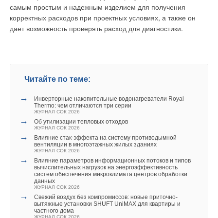
(минимальными) расходами теплоносителей и их
самым простым и надежным изделием для получения
длительностью.
корректных расходов при проектных условиях, а также он
дает возможность проверять расход для диагностики.
С учетом этого требование ГК РФ по определению качества
и режимов потребления легко может быть выполнено с
использованием результатов измерений расходов
теплоносителей, их температур и давлений, которые
необходимо знать в любом случае для измерения
Читайте по теме:
количества тепловой энергии.
→
Инверторные накопительные водонагреватели Royal
О методах тарификации тепловой энергии
Thermo: чем отличаются три серии
ЖУРНАЛ СОК 2026
→
Об утилизации тепловых отходов
И еще один весьма важный вопрос, который находится в
ЖУРНАЛ СОК 2026
стадии обсуждений и пока не нашел своего правового
→
Влияние стак‑эффекта на систему противодымной
вентиляции в многоэтажных жилых зданиях
разрешения. Речь идет о том, что в секторе теплоснабжения
ЖУРНАЛ СОК 2026
методы измерения тепловой энергии оказались тесно
→
Влияние параметров информационных потоков и типов
связанными с методами ее тарификации.
вычислительных нагрузок на энергоэффективность
систем обеспечения микроклимата центров обработки
данных
Согласно действующим методическим указаниям бывшего
ЖУРНАЛ СОК 2026
→
Свежий воздух без компромиссов: новые приточно-
ФЭК (ныне Федеральной службы тарифов -- ФСТ) тарифы
вытяжные установки SHUFT UniMAX для квартиры и
на тепловую энергию определяются как частное от деления
частного дома
ЖУРНАЛ СОК 2026