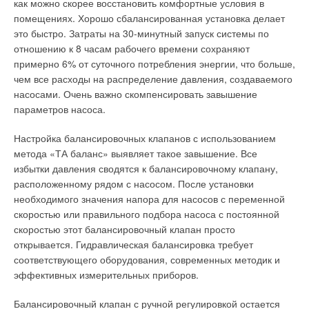
как можно скорее восстановить комфортные условия в
теплоноситель с запасенной в нем тепловой энергией,
помещениях. Хорошо сбалансированная установка делает
полученной от сжигания топлива (или другим способом),
это быстро. Затраты на 30-минутный запуск системы по
начинает поступать в теплоиспользующие установки
отношению к 8 часам рабочего времени сохраняют
потребителей.
примерно 6% от суточного потребления энергии, что больше,
чем все расходы на распределение давления, создаваемого
При этом тепловая энергия передается потребителям по
насосами. Очень важно скомпенсировать завышение
тепловым сетям и поэтому режимы потребления энергии у
параметров насоса.
одних потребителей влияют через сеть на режимы других
потребителей. Указанные свойства тепловой энергии как
Настройка балансировочных клапанов с использованием
товара отражены в Гражданском Кодексе РФ, который
метода «ТА баланс» выявляет такое завышение. Все
требует, чтобы в Договоре энергоснабжения обязательно
избытки давления сводятся к балансировочному клапану,
кроме количества тепловой энергии были указаны ее
расположенному рядом с насосом. После установки
качество и режим потребления.
необходимого значения напора для насосов с переменной
скоростью или правильного подбора насоса с постоянной
В теплоснабжении под термином качество тепловой энергии
скоростью этот балансировочный клапан просто
следует понимать совокупность термодинамических
открывается. Гидравлическая балансировка требует
характеристик теплоносителя, обеспечивающих его
соответствующего оборудования, современных методик и
(теплоносителя) пригодность для удовлетворения нужд
эффективных измерительных приборов.
потребителей. Режим потребления тепловой энергии
характеризуется в основном максимальными
Балансировочный клапан с ручной регулировкой остается