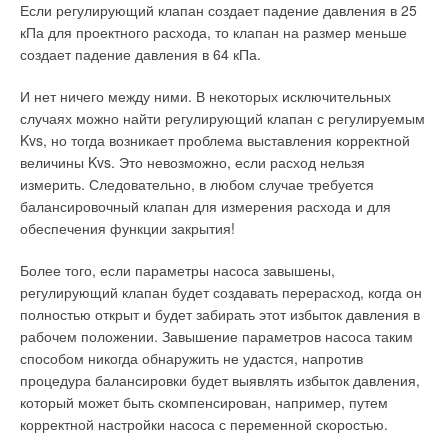
Если регулирующий клапан создает падение давления в 25
потребителей по сетям нескольких теплоснабжающих
кПа для проектного расхода, то клапан на размер меньше
организаций (перепродавцов), а коммерческие сечения
создает падение давления в 64 кПа.
(точки продажи тепловой энергии и теплоносителей) будут
состоять, как правило, из двух трубопроводов (подающего и
И нет ничего между ними. В некоторых исключительных
обратного), на которых установлены аттестованные средства
случаях можно найти регулирующий клапан с регулируемым
и системы измерений: счетчики тепловой энергии, счетчики
Kvs, но тогда возникает проблема выставления корректной
расходомеры, термометры, манометры и тепловычислители.
величины Kvs. Это невозможно, если расход нельзя
измерить. Следовательно, в любом случае требуется
Поэтому прежде чем определить, как измерять тепловую
балансировочный клапан для измерения расхода и для
энергию, какие средства измерения должны быть
обеспечения функции закрытия!
установлены на коммерческом сечении, необходимо решить,
в какой форме (в форме энтальпии теплоносителя или в
Более того, если параметры насоса завышены,
форме теплоты) будет измеряться продаваемая
регулирующий клапан будет создавать перерасход, когда он
(покупаемая) тепловая энергия, и это обязательно должно
полностью открыт и будет забирать этот избыток давления в
быть отражено в Договоре теплоснабжения. В большинстве
рабочем положении. Завышение параметров насоса таким
российских СЦТ на коммерческих сечениях (в точках
способом никогда обнаружить не удастся, напротив
продаж) отсутствуют теплообменные поверхности
процедура балансировки будет выявлять избыток давления,
(аппараты), необходимые для измерения теплоты, а
который может быть скомпенсирован, например, путем
теплоноситель отбирается из тепловой сети. Поэтому в
корректной настройки насоса с переменной скоростью.
России проще и понятнее и для продавца, и для покупателя