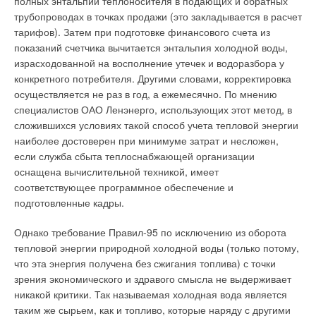
полных энтальпий теплоносителя в подающих и обратных
трубопроводах в точках продажи (это закладывается в расчет
тарифов). Затем при подготовке финансового счета из
показаний счетчика вычитается энтальпия холодной воды,
израсходованной на восполнение утечек и водоразбора у
конкретного потребителя. Другими словами, корректировка
осуществляется не раз в год, а ежемесячно. По мнению
специалистов ОАО Ленэнерго, использующих этот метод, в
сложившихся условиях такой способ учета тепловой энергии
наиболее достоверен при минимуме затрат и несложен,
если служба сбыта теплоснабжающей организации
оснащена вычислительной техникой, имеет
соответствующее программное обеспечение и
подготовленные кадры.
Однако требование Правил-95 по исключению из оборота
тепловой энергии природной холодной воды (только потому,
что эта энергия получена без сжигания топлива) с точки
зрения экономического и здравого смысла не выдерживает
никакой критики. Так называемая холодная вода является
таким же сырьем, как и топливо, которые наряду с другими