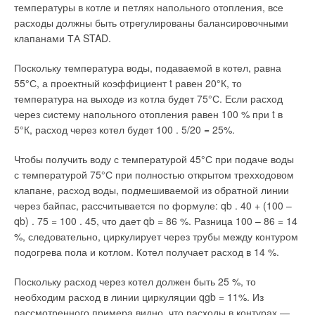
теплопередаче без совершения работы. Анализ достаточно
температуры в котле и петлях напольного отопления, все
длительной практики применения Правил-95 показывает, что
расходы должны быть отрегулированы балансировочными
они так и не создали и не могли создать правовое поле,
клапанами ТА STAD.
Ваш E-mail *
которое может обеспечить достижение целей,
декларируемых Гражданским Кодексом РФ. Поэтому
Поскольку температура воды, подаваемой в котел, равна
Правила-95 требуют коренной переработки с учетом нового
55°С, а проектный коэффициент t равен 20°К, то
Текст комментария
законодательства. Важно определиться с термином
температура на выходе из котла будет 75°С. Если расход
тепловая энергия, который широко используется в
через систему напольного отопления равен 100 % при t в
законодательных, распорядительных и нормативно-
5°К, расход через котел будет 100 . 5/20 = 25%.
технических документах, но не внесен в Перечень
физических величин. Правила-95 не дают четкого ответа на
Чтобы получить воду с температурой 45°С при подаче воды
этот вопрос, предписывая при этом алгоритмы расчета.
с температурой 75°С при полностью открытом трехходовом
Необходимо юридически и физически корректно
клапане, расход воды, подмешиваемой из обратной линии
зафиксировать, что же находится в коммерческом обороте
через байпас, рассчитывается по формуле: qb . 40 + (100 –
(продается и покупается) в системах централизованного
qb) . 75 = 100 . 45, что дает qb = 86 %. Разница 100 – 86 = 14
теплоснабжения?
%, следовательно, циркулирует через трубы между контуром
подогрева пола и котлом. Котел получает расход в 14 %.
Энтальпия является функцией состояния
термодинамической системы (ее потенциалом) и может
Поскольку расход через котел должен быть 25 %, то
определяться как произведение массы теплоносителя на его
необходим расход в линии циркуляции qgb = 11%. Из
удельную (отнесенную к единице массы) энтальпию.
рассмотренного примера видно, что расходы в контурах —