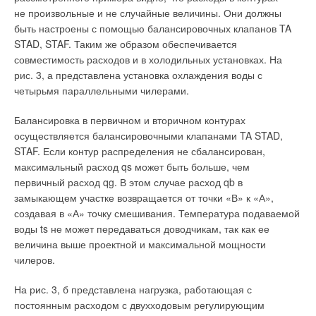
Поэтому для измерения энтальпии теплоносителя
не произвольные и не случайные величины. Они должны
достаточно знать (иметь возможность измерить)
быть настроены с помощью балансировочных клапанов TA
температуру, давление и массу теплоносителя, которые
STAD, STAF. Таким же образом обеспечивается
легко измеряются в любом трубопроводе,
совместимость расходов и в холодильных установках. На
транспортирующем пар, конденсат, горячую воду и др.
рис. 3, а представлена установка охлаждения воды с
вещества, используемые как рабочие тела (например,
четырьмя параллельными чилерами.
теплый воздух).
Балансировка в первичном и вторичном контурах
В отличие от энтальпии теплота не является функцией
осуществляется балансировочными клапанами TA STAD,
состояния (то есть потенциалом) и применительно к
STAF. Если контур распределения не сбалансирован,
системам теплоснабжения может быть измерена только в
максимальный расход qs может быть больше, чем
динамике: при нагреве (охлаждении) теплоносителя при
первичный расход qg. В этом случае расход qb в
условии, что масса теплоносителя остается постоянной.
замыкающем участке возвращается от точки «В» к «А»,
Практически это означает, что для корректного измерения
создавая в «А» точку смешивания. Температура подаваемой
количества теплоты, передаваемой в системах
воды ts не может передаваться доводчикам, так как ее
теплоснабжения, на границах передачи энергии необходимо
величина выше проектной и максимальной мощности
устанавливать теплообменные аппараты поверхностного
чилеров.
типа.
На рис. 3, б представлена нагрузка, работающая с
В реальных условиях эксплуатации систем
постоянным расходом с двухходовым регулирующим