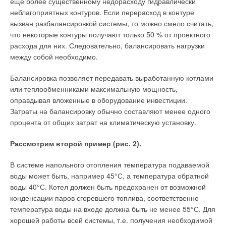
еще более существенному недорасходу гидравлически
ЖУРНАЛ СОК ФЕВРАЛЬ 2013
→
неблагоприятных контуров. Если перерасход в контуре
Тепловые насосы General - экономичность и комфорт
В этой теме еще нет комментариев
Из учебников по физике и термодинамике известно, что
ЖУРНАЛ СОК НОЯБРЬ 2012
вызван разбалансировкой системы, то можно смело считать,
→
энергия любого вида (механическая, химическая, ядерная,
Expert System - комплексные решения от экспертов
что некоторые контуры получают только 50 % от проектного
систем вентиляции
тепловая, электрическая, солнечная и др.) есть общая
ЖУРНАЛ СОК ОКТЯБРЬ 2012
расхода для них. Следовательно, балансировать нагрузки
Добавить комментарий
→
количественная мера различных форм движения материи
General: как сделать оптимальный выбор?
между собой необходимо.
ЖУРНАЛ СОК МАРТ 2012
(от греческого energeia -- действие, деятельность).
Ваше имя *
Балансировка позволяет передавать выработанную котлами
Если говорить только о тепловой энергии, то можно сказать,
или теплообменниками максимальную мощность,
что это вид энергии, который характеризуется температурой
оправдывая вложенные в оборудование инвестиции.
Ваш E-mail *
и давлением веществ, участвующих в процессах
Затраты на балансировку обычно составляют менее одного
преобразования и передачи энергии, а ее количественной
процента от общих затрат на климатическую установку.
Уведомления отключены
мерой может служить термодинамический потенциал --
энтальпия (теплосодержание) веществ, используемых при
Текст комментария
Комментарии
Рассмотрим второй пример (рис. 2).
преобразовании и передаче энергии (пара, горячей воды,
воздуха, хладагентов и т.п.). Количественной мерой
В системе напольного отопления температура подаваемой
В этой теме еще нет комментариев
тепловой энергии может служить также теплота (количество
воды может быть, например 45°С, а температура обратной
теплоты). При этом под термином теплота понимается
воды 40°С. Котел должен быть предохранен от возможной
энергетическая характеристика процессов теплового
конденсации паров сгоревшего топлива, соответственно
Добавить комментарий
взаимодействия термодинамических систем или
температура воды на входе должна быть не менее 55°С. Для
термодинамической системы с окружающей средой при
хорошей работы всей системы, т.е. получения необходимой
Ваше имя *