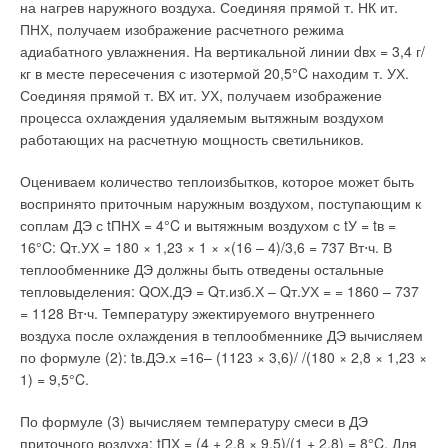
системы, а общее количество управляемых контуров может
на нагрев наружного воздуха. Соединяя прямой т. НК ит.
достигать шестнадцати. Основанная на передовой
ПНХ, получаем изображение расчетного режима
микропроцессорной технологии, учитывающая погодные
адиабатного увлажнения. На вертикальной линии dвх = 3,4 г/
условия, система Logamatic обеспечивает постоянную, без
кг в месте пересечения с изотермой 20,5°C находим т. УХ.
скачков и перепадов, температуру в помещениях.
Соединяя прямой т. ВХ ит. УХ, получаем изображение
процесса охлаждения удаляемым вытяжным воздухом
В 2006 г. фирме BUDERUS исполняется 275 лет. В течение
работающих на расчетную мощность светильников.
всех этих долгих лет марка BUDERUS является символом
качества, долговечности и престижа. Ежедневно
Оцениваем количество теплоизбытков, которое может быть
оборудование BUDERUS дарит миллионам людей во всем
воспринято приточным наружным воздухом, поступающим к
мире тепло и комфорт. BUDERUS — тепло Вашему дому
соплам ДЭ с tПНХ = 4°C и вытяжным воздухом с tУ = tв =
16°C: Qт.УХ = 180 × 1,23 × 1 × ×(16 – 4)/3,6 = 737 Вт⋅ч. В
ТЕХНОЛОГИЯ THERMOSTREAM
теплообменнике ДЭ должны быть отведены остальные
тепловыделения: QОХ.ДЭ = Qт.изб.Х – Qт.УХ = = 1860 – 737
Значительного прогресса в развитии чугунной отопительной
= 1128 Вт⋅ч. Температуру эжектируемого внутреннего
техники BUDERUS достиг с разработкой технологии
воздуха после охлаждения в теплообменнике ДЭ вычисляем
THERMOSTREAM, на основе которой удается предотвратить
по формуле (2): tв.ДЭ.х =16– (1123 × 3,6)/ /(180 × 2,8 × 1,23 ×
понижение температуры в топочной камере ниже точки
1) = 9,5°C.
росы. Принцип технологии THERMOSTREAM состоит в
смешивании теплой воды из подающей линии с холодной
По формуле (3) вычисляем температуру смеси в ДЭ
водой обратной линии. Тем самым температура котловой
приточного воздуха: tПХ = (4 + 2,8 × 9,5)/(1 + 2,8) = 8°C. Для