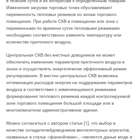
в течение суток и их интересам к определенным товарам.
его дальнейшей переработки и изготовления
Изменения загрузки торговых точек обуславливают
чугунных элементов для печей и очагов. В 1895 г. у
переменность тепловых режимов по зонам торгового
BUDERUS было два завода — в городах Лоллар и
помещения. При работе СКВ в помещении или зоне с
Хирценхайн, — выпускающих чугунные
переменными по времени суток тепловыми режимами
секционные котлы. А в 20-х годах прошлого века
необходимо соответственно изменять температуру или
компания уже была представлена широкой сетью
количество приточного воздуха.
филиалов и офисов продаж по всей Германии и
несколькими представительствами в ближайшем
Центральная СКВ без местных доводчиков не может
зарубежье, которые кроме собственного
обеспечить изменение параметров приточного воздуха в
ассортимента продукции предлагали
зонах и осуществлять энергетически эффективный режим
дополнительные принадлежности для систем
регулирования. В местно-центральных СКВ возможна
отопления. Головной офис компании
оптимизация расходов энергии на поддержание параметров
расположился (и находится там по сей день) в
воздуха в соответствии с изменяющимися режимами
городе Вецлар. В настоящее время оборудование
формирования теплового режимав каждой контролируемой
BUDERUS производится на заводах,
зоне торгового помещения большой площади или в
расположенных на территории Германии,
многокомнатном административном здании.
Нидерландов и Чехии. У компании 49 филиалов в
Германии, 20 дочерних компаний в других странах
Можно согласиться с автором статьи [1], что выбор в
мира, в том числе и в России, осуществляющих
качестве охладителейдоводчиков вентиляторных агрегатов,
продажу и сервисное обслуживание
названных в статье «фанкойлами», «является данью моде и
производимого оборудования.