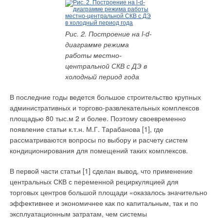
Монтаж металлопластиковых труб — все гениальное
просто!
Рис. 2. Построение на l-d-
Напольные чугунные котлы DOMUSA
диаграмме режима
Недостатки традиционной методики расчета VRF-систем
работы местно-
кондиционирования воздуха
центральной СКВ с ДЭ в
Об асбестоцементных трубах
холодный период года
Обзор рынка электромагнитных расходомеров и
теплосчетчиков
В последние годы ведется большое строительство крупных
административных и торгово-развлекательных комплексов
Особенности национального теплоснабжения
площадью 80 тыс.м 2 и более. Поэтому своевременно
Предприятиям пищевой промышленности выгодно
появление статьи к.т.н. М.Г. Тарабанова [1], где
стоительство собственных ТЭЦ
рассматриваются вопросы по выбору и расчету систем
Системы воздушного отопления
кондиционирования для помещений таких комплексов.
Сравнительный анализ систем дымоудаления
В первой части статьи [1] сделан вывод, что применение
Цена эффективного комфорта
центральных СКВ с переменной рециркуляцией для
Что такое «откат» и как с ним бороться?
торговых центров большой площади «оказалось значительно
эффективнее и экономичнее как по капитальным, так и по
Энергосберегающие системы отопления, вентиляции и
эксплуатационным затратам, чем системы
кондиционирования в номерах гостиниц