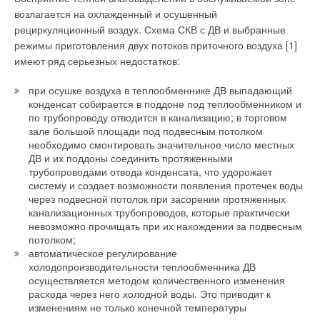
❏ блочные комбинированные теплоэлектростанции.
возлагается на охлажденный и осушенный
рециркуляционный воздух. Схема СКВ с ДВ и выбранные
Наряду с отопительной техникой BUDERUS предлагает
режимы приготовления двух потоков приточного воздуха [1]
комплектующие и принадлежности для систем отопления —
имеют ряд серьезных недостатков:
дымоходы, насосы, расширительные баки, арматуру,
фитинги и др., о чем красноречиво говорит один из слоганов
при осушке воздуха в теплообменнике ДВ выпадающий
компании «Все из одних рук!». Организация филиалов
конденсат собирается в поддоне под теплообменником и
компании по одному принципу (расположение в одном
по трубопроводу отводится в канализацию; в торговом
месте офиса, склада и учебного центра) делает очень
зале большой площади под подвесным потолком
удобным сотрудничество заказчиков с BUDERUS. Помимо
необходимо смонтировать значительное число местных
ДВ и их поддоны соединить протяженными
продажи оборудования, BUDERUS обеспечивает надежную
трубопроводами отвода конденсата, что удорожает
сервисную и информационную поддержку, проводит
систему и создает возможности появления протечек воды
обучение специалистов заказчиков подбору, наладке и
через подвесной потолок при засорении протяженных
сервисному обслуживанию отопительной техники.
канализационных трубопроводов, которые практически
невозможно прочищать при их нахождении за подвесным
Самое крупное производственное отделение BUDERUS
потолком;
располагается в г. Лоллар (Lollar), здесь производят
автоматическое регулирование
холодопроизводительности теплообменника ДВ
чугунные отопительные котлы и системы автоматики.
осуществляется методом количественного изменения
расхода через него холодной воды. Это приводит к
Большая часть производства — литейное, представленное
изменениям не только конечной температуры
двумя высокоавтоматизированными формовочными