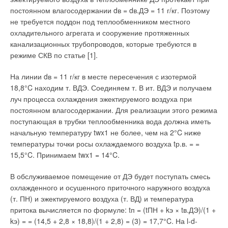
жаровыми трубами со встроенными или отдельно стоящими
постоянном влагосодержании dв = dв.ДЭ = 11 г/кг. Поэтому
экономайзерами обеспечивают экономичное использование
не требуется поддон под теплообменником местного
теплоты сгорания топлива (природный газ, дизтопливо,
охладительного агрегата и сооружение протяженных
мазут, сырая нефть). А дополнительное оборудование в
канализационных трубопроводов, которые требуются в
модульном исполнении — пароперегреватели,
режиме СКВ по статье [1].
водосервисные модули, модули водоумягчения, модули
сбора и обработки конденсата — позволяют максимально
На линии dв = 11 г/кг в месте пересечения с изотермой
укомплектовать любую котельную в соответствии с
18,8°C находим т. ВДЭ. Соединяем т. В ит. ВДЭ и получаем
требованиями нормативных документов и потребностями
луч процесса охлаждения эжектируемого воздуха при
заказчика.
постоянном влагосодержании. Для реализации этого режима
поступающая в трубки теплообменника вода должна иметь
С 1 июля 1991 г. компании BUDERUS принадлежит завод
начальную температуру twx1 не более, чем на 2°C ниже
Нойкирхен в Саксонии (Германия), где на четырех
температуры точки росы охлаждаемого воздуха tр.в. = =
автоматических производственных линиях производятся
15,5°C. Принимаем twx1 = 14°C.
стальные панельные радиаторы различных типоразмеров.
Благодаря оборудованному по последнему слову техники
В обслуживаемое помещение от ДЭ будет поступать смесь
логистическому центру с автоматически управляемым
охлажденного и осушенного приточного наружного воздуха
складом, обеспечивается ежедневная отгрузка клиентам до
(т. ПН) и эжектируемого воздуха (т. ВД) и температура
6000 радиаторов.
притока вычисляется по формуле: tп = (tПН + kэ × tв.ДЭ)/(1 +
kэ) = = (14,5 + 2,8 × 18,8)/(1 + 2,8) = (3) = 17,7°C. На l-d-