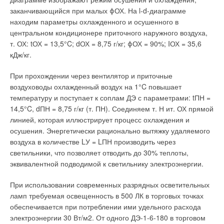
программе BUDERUS—котлы от 9 до 20 000 кВт. Модульная
заканчивающийся при малых ϕОХ. На l-d-диаграмме
концепция BUDERUS основывается на принципе «каждому
находим параметры охлажденного и осушенного в
заказчику — индивидуальное решение». Нет необходимости
центральном кондиционере приточного наружного воздуха,
подстраиваться под возможности производителя и
т. ОХ: tОХ = 13,5°C; dОХ = 8,75 г/кг; ϕОХ = 90%; IОХ = 35,6
приобретать дополнительные и, зачастую, не нужные опции
кДж/кг.
и функции системы. Заказчик всегда может быть уверен в
том, что предложенная ему система отопления и ГВС
При прохождении через вентилятор и приточные
полностью соответствует его потребностям. Вся продукция
воздуховоды охлажденный воздух на 1°C повышает
BUDERUS отвечает жестким европейским требованиям по
температуру и поступает к соплам ДЭ с параметрами: tПН =
безопасности и экологии, российским стандартам, что
14,5°C, dПН = 8,75 г/кг (т. ПН). Соединяем т. Н ит. ОХ прямой
подтверждено соответствующими сертификатами и
линией, которая иллюстрирует процесс охлаждения и
разрешениями. 100% продукции BUDERUS тестируется
осушения. Энергетически рационально вытяжку удаляемого
перед отгрузкой в заводских условиях.
воздуха в количестве LУ = LПН производить через
светильники, что позволяет отводить до 30% теплоты,
На заводе Айбельсхаузен (Eibelshausen) в Германии
эквивалентной подводимой к светильнику электроэнергии.
производятся стальные отопительные котлы мощностью от
17 до 1950 кВт. Малые котлы изготавливаются на
При использовании современных разрядных осветительных
автоматизированной сварочной линии, котлы средней и
ламп требуемая освещенность в 500 ЛК в торговых точках
большой мощности, а также конденсационные котлы,
обеспечивается при потреблении ими удельного расхода
собираются на индивидуальных рабочих местах с
электроэнергии 30 Вт/м2. От одного ДЭ-1-6-180 в торговом
использованием самой современной робототехники.