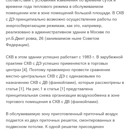
2005 г. решением общественно-экспертного совета смотров
времени года теплового режима в обслуживаемом
«Лучшие в России», «Лучшие в Москве», «Лучшие в
помещении или в зоне помещений большой площади. В СКВ
Подмосковье» компания была награждена дипломом
с ДЭ принципиально возможно осуществление работы по
Российского фонда защиты прав потребителей за активное
энергосберегающим режимам, как это, например,
участие в формировании цивилизованного потребительского
реализовано в административном здании в Москве по
рынка в России. Головной офис российского отделения
ул.Б.Дмит ровка, 26 (занимаемом ныне Советом
BUDERUS находится в Москве, филиалы — в Санкт-
Федерации).
Петербурге, Казани и Новосибирске.
СКВ в этом здании успешно работает с 1983 г. В зарубежной
Пройдя многовековой путь от изготовления чугунных изделий
практике СКВ с ДЭ успешно применяются в торговых
для печей и очагов, производства технически совершенных
центрах [4]. Поэтому правомерно провести сравнение
печей для отопления в XIX веке, высококачественной
местно-центральных СКВ с ДЭ с одинаковыми по
продукции в XX-м и инновационной отопительной техники в
назначению СКВ с ДВ (фанкойлами), которые рассмотрены в
XXI веках, сегодня BUDERUS предлагает своим клиентам
статье [1]. На рис.1 в статье [1] представлена
полный спектр оборудования для систем отопления:
принципиальная схема организации воздухообмена в зоне
торгового помещения в СКВ с ДВ (фанкойлами).
❏ низкотемпературные водогрейные газовые и
жидкотопливные котлы;
В обслуживаемую зону приготовленный приточный воздух
подается из двух приточных решеток, смонтированных в
❏ водогрейные конденсационные котлы;
подвесном потолке. К одной решетке присоединен