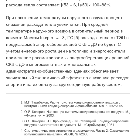
придется делать независимую экспертизу теплообменника и судиться
расхода тепла составляет: [(53 – 6,1)/53]× 100=88%.
с вашей кампанией.
Комментарий полезен?
При повышении температуры наружного воздуха процент
ДА
НЕТ
снижения расхода тепла увеличится. При средней
температуре наружного воздуха в отопительный период в
климате Москвы tн.ср.от = –3,1°С [5] расхода тепла от ТЭЦ в
предлагаемой энергосберегающей СКВ с ДЭ не будет. С
учетом ежегодного роста цен на топливо и энергоносители
Добавить комментарий
применение рассматриваемых энергосберегающих решений
СКВ с ДЭ в многокомнатных и многозальных
Ваше имя *
административно-общественных зданиях обеспечивает
значительный экономический эффект по снижению расходов
Ваш E-mail *
энергии и на их оплату за круглогодичную работу систем.
М.Г. Тарабанов. Расчет систем кондиционирования воздуха с
Текст комментария
центральными кондиционерами и фанкойлами. АВОК, №2/2005.
О.Я. Кокорин. Настоящие системы кондиционирования воздуха. М.,
«Физматлит», 2003.
О.Я. Кокорин, Я.Г. Кронфельд, Л.И. Ставицкий. Кондиционирование
воздуха в многоэтажных зданиях. М., «Стройиздат», 1981.
Системы лучистого отопления и охлаждения. Часть 2. Охлаждение
излучающими панелями. АВОК, №7/2003.