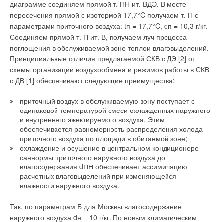
На протяжении многих лет компания BUDERUS производит
диаграмме соединяем прямой т. ПН ит. ВДЭ. В месте
настенные газовые котлы, предназначенные для отопления
пересечения прямой с изотермой 17,7°C получаем т. П с
жилых домов и поквартирных систем теплоснабжения. С
параметрами приточного воздуха: tп = 17,7°C, dп = 10,3 г/кг.
2004 г. на рынок России поставляются настенные котлы
Соединяем прямой т. П ит. В, получаем луч процесса
BUDERUS Logamax U012/U014, качество и надежность
поглощения в обслуживаемой зоне теплои влаговыделений.
конструкции которых в течение многих лет были доказаны
Принципиальные отличия предлагаемой СКВ с ДЭ [2] от
практическим опытом эксплуатации. Высокая эффективность
схемы организации воздухообмена и режимов работы в СКВ
котлов (КПД 92 %) достигается плавным изменением
с ДВ [1] обеспечивают следующие преимущества:
производительности: мощность горелки котла регулируется в
диапазоне от 40 до 100 % в зависимости от температуры
приточный воздух в обслуживаемую зону поступает с
наружного воздуха. При этом одновременно с экономией
одинаковой температурой смеси охлажденных наружного
и внутреннего эжектируемого воздуха. Этим
расходов на потребляемое топливо увеличивается
обеспечивается равномерность распределения холода
продолжительность срока службы котла, т.к. котел работает в
приточного воздуха по площади в обитаемой зоне;
наиболее благоприятном режиме. Широкий ассортимент
охлаждение и осушение в центральном кондиционере
настенных газовых котлов Logamax позволяет подобрать
саннормы приточного наружного воздуха до
оптимальный вариант для конкретных условий заказчика:
влагосодержания dПН обеспечивает ассимиляцию
мощностью 24 или 28 кВт, открытой или закрытой камерами
расчетных влаговыделений при изменяющейся
сгорания, с различными вариантами приготовления горячей
влажности наружного воздуха.
воды. Для стандартных объемов потребления горячей воды
Так, по параметрам Б для Москвы влагосодержание
предназначен комбинированный котел мощностью 24 кВт,
наружного воздуха dн = 10 г/кг. По новым климатическим
который позволяет приготавлять горячую воду как для