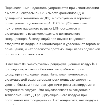
BUDERUS, в состав которых к тому времени уже вошел
«МайнВезер», основали сбытовую фирму «Торговое
Перечисленные недостатки устраняются при использовании
общество Будерус ГмбХ» (Buderus’sche Handelsgesellschaft
в местно-центральной СКВ вместо фанкойлов (ДВ)
GmbH) с резиденцией в Вецларе. В 1913 г. BUDERUS
доводчиков эжекционных(ДЭ), монтируемых в торговых
становится предприятием, обеспечивающим весь комплекс
помещениях под потолком [4]. В СКВ с ДЭ саннорма
продукции в отопительной отрасли.
приточного наружного воздуха LПН осушается и
охлаждается в воздухоохладителе центрального
Низкотемпературные чугунные котлы Logano G115WS,
кондиционера. Выпадающий при осушке конденсат
G215WS, GE315/515/615 обладают преимуществами по
отводится из поддона в канализацию в удалении от торговых
сравнению с продукцией других производителей:
помещений, и нет опасности протечки воды через подвесной
потолок в торговые зоны.
❏ малошумным режимом работы с низким уровнем
выбросов вредных веществ при стандартном значении
В местных ДЭ эжектируемый рециркуляционный воздух lв.э
термического коэффициента полезного действия 96 %;
проходит через теплообменник, по трубам которого
циркулирует холодная вода. Начальная температура
❏ использование специального серого чугуна (ноу-хау
охлаждающей воды автоматически поддерживается на
компании BUDERUS) обеспечивает идеальное соответствие
уровне, близком к температуре точки росы эжектируемого
между геометрией камеры сгорания, поверхностью нагрева
внутреннего воздуха. Это обуславливает охлаждение в
и геометрией пламени и теплового потока;
теплообменнике ДЭ рециркуляционного воздуха при
постоянном влагосодержании. Нет конденсата, нет поддона
❏ использование технологии THERMOSTREAM исключает