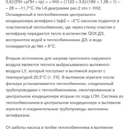
достижения полного и безупречного сжигания топлива.
3,6)/(lПН ×ρПН × cp) + + tНХ = (1123 × 3,6)/(180 × 1,38 × 1) –
Также и ее ширина выдержана таким образом, чтобы
– 28 = –11,7°C. На l-d-диаграмме рис.2 это т. НХ2.
даже при применении горелки с самым широким конусом
Охлажденный в теплообменнике центрального
пламени было невозможно касание со стенками котла»
.
кондиционера антифриз с tаф2 = –2°C насосом подается в
пластинчатый теплообменник, где через стенку пластин к
1998 г. — компания BUDERUS отмечает двойной юбилей:
антифризу передается тепло в количестве QОХ.ДЭ,
100 лет спустя после получения металлургическими
воспринятое водой в теплообменниках ДЭ, и вода
заводами Хирценхайн и Лоллар первого патента на впервые
охлаждается до twx = 6°C.
сконструированный секционный отопительный котел и
изготовление на заводе в Лолларе пятимиллионного
Вторым источником для нагрева приточного наружного
чугунного котла. В юбилейный год завершается начатая в
воздуха является теплота выбрасываемого вытяжного
начале девяностых годов модернизация литейного
воздуха LУ, который поступает в вытяжной агрегат с
производства и монтажного участка завода в Лолларе.
температурой 20,5°C (т. УХ). В вытяжном агрегате после
фильтра устанавливается теплообменник, соединенный
1927 г. — начало производства стальных радиаторов. Если
трубопроводами с теплообменником, смонтированным в
ранее все производимые на металлургическом заводе
центральном кондиционере вторым по ходу LПН. Система из
МайнВезер радиаторы отливались из чугуна, то с этого
теплообменников в центральном кондиционере и вытяжном
момента программа расширена выпуском радиаторов из
агрегате и соединительные трубопроводы заполнены
стали.
антифризом.
В 1992 г. в производственную программу BUDERUS
От работы насоса в трубки теплообменника в вытяжном