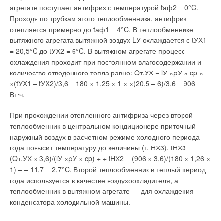
включено изготовление первых конденсационных настенных
агрегате поступает антифриз с температурой tаф2 = 0°C.
отопительных котлов — GB102W. Это стало первым
Проходя по трубкам этого теплообменника, антифриз
результатом созданного годом ранее партнерства по
отепляется примерно до tаф1 = 4°C. В теплообменнике
развития и сбыту с голландской группой «Нефит» (NEFIT) —
вытяжного агрегата вытяжной воздух LУ охлаждается с tУХ1
европейским лидером в производстве настенных газовых
= 20,5°C до tУХ2 = 6°C. В вытяжном агрегате процесс
конденсационных отопительных котлов. В 1993 г. Buderus
охлаждения проходит при постоянном влагосодержании и
Heiztechnik GmbH приобрела 40 % акций холдинга «Нефит
количество отведенного тепла равно: Qт.УХ = lУ ×ρУ × cp ×
Фасто» (NEFIT FASTO), а через год выкупила и остальную
×(tУX1 – tУX2)/3,6 = 180 × 1,25 × 1 × ×(20,5 – 6)/3,6 = 906
долю. Обладая заводами Буинен (Buinen) и Девентер
Вт⋅ч.
(Deventer), Buderus Heiztechnik GmbH становится
производителем настенных отопительных котлов
При прохождении отепленного антифриза через второй
европейского масштаба.
теплообменник в центральном кондиционере приточный
наружный воздух в расчетном режиме холодного периода
года повысит температуру до величины (т. НХ3): tНХ3 =
Читайте по теме:
(Qт.УХ × 3,6)/(lУ ×ρУ × cp) + + tНХ2 = (906 × 3,6)/(180 × 1,26 ×
1) – – 11,7 = 2,7°C. Второй теплообменник в теплый период
→
История создания настенных конденсационных газовых
года используется в качестве воздухоохладителя, а
котлов
ЖУРНАЛ СОК ЯНВАРЬ 2021
теплообменник в вытяжном агрегате — для охлаждения
→
История создания настенных газовых котлов. Городской
конденсатора холодильной машины.
и природный газ
ЖУРНАЛ СОК ОКТЯБРЬ 2020
→