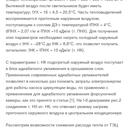
Котлы G211 можно использовать как в системах с
Вытяжной воздух после светильников будет иметь
естественной, так и с принудительной циркуляцией, в
температуру: tУХ = 16 + 4,5 = 20,5°C. Часть тепловыделений
открытых системах или системах с расширительным баком
воспринимается приточным наружным воздухом,
под давлением.
поступающим к соплам ДЭ с температурой tПНХ = 4°C,
dПНХ = 2,07 г/кг и IПНХ =10 кДж/кг (т. ПНХ). Для получения
От систем отопления BUDERUS можно ожидать большего—
этих параметров необходимо нагреть холодный наружный
не только нагрева, а именно комфортного тепла с
воздух с tНХ = –28°C до tНК = 8,8°C, что позволит получить
поддержанием необходимой температуры. Об этом
энтальпию: IНК = IПНХ = 10 кДж/кг (т. НК).
позаботится интеллектуальная система управления
Logamatic. Разные по сложности системы управления
С параметрами т. НК подогретый наружный воздух поступает
Logamatic обеспечивают необходимые коммуникации между
в блок адиабатного увлажнения в орошаемом слое.
отдельными элементами системы отопления и согласуют
Применение современных адиабатных увлажнителей
работу ее элементов, например, водонагревателя или котла.
позволяет в несколько раз понизить затраты электроэнергии
Общим для всех типов автоматики BUDERUS является
для работы насоса циркуляции воды, по сравнению с
модульный принцип построения, возможность подбора из
применением для адиабатного увлажнения форсуночной
стандартных модулей системы управления под
камеры, как это принято в статье [1]. На l-d-диаграмме рис.2
индивидуальные потребности заказчика. Приготовление
соединяем т. НХ ит. НК, что отвечает режиму нагрева
горячей воды, радиаторное и напольное отопление,
приточного наружного воздуха в центральном кондиционере.
подогрев воздуха для вентиляции и воды в бассейне —
каждая из этих функций выполняется отдельным контуром
Рассмотрим возможности снижения расхода тепла от ТЭЦ