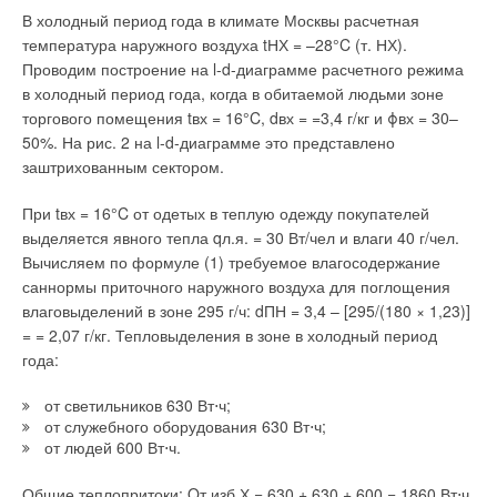
этого топлива. Их конструктивное исполнение аналогично
В холодный период года в климате Москвы расчетная
котлам серии S111. Основное отличие — дополнение
температура наружного воздуха tНХ = –28°C (т. НХ).
камеры сгорания жаростойкими сегментами и шамотными
Проводим построение на l-d-диаграмме расчетного режима
плитами, предназначенными для улучшения сжигания
в холодный период года, когда в обитаемой людьми зоне
древесины и играющими роль катализаторов. Преимущество
торгового помещения tвх = 16°C, dвх = =3,4 г/кг и ϕвх = 30–
котлов данной модификации состоит в возможности
50%. На рис. 2 на l-d-диаграмме это представлено
сжигания древесины с влажностью до 35 %. При этом котлы
заштрихованным сектором.
Logano S111D могут работать на любом твердом топливе,
хотя в первую очередь они приспособлены для сжигания
При tвх = 16°C от одетых в теплую одежду покупателей
древесины.
выделяется явного тепла qл.я. = 30 Вт/чел и влаги 40 г/чел.
Вычисляем по формуле (1) требуемое влагосодержание
Чугунные твердотопливные котлы Logano G211 изготовлены
саннормы приточного наружного воздуха для поглощения
из высококачественного чугуна и предназначены для
влаговыделений в зоне 295 г/ч: dПН = 3,4 – [295/(180 × 1,23)]
сжигания каменного угля, антрацита и кокса. Для дров,
= = 2,07 г/кг. Тепловыделения в зоне в холодный период
древесных брикетов, пеллет (древесные топливные гранулы)
года:
и отходов древесины больше подходят котлы в модификации
G211D. В котлах этой серии топливо сжигается особым
от светильников 630 Вт⋅ч;
способом с автоматической регуляцией подачи первичного
от служебного оборудования 630 Вт⋅ч;
воздуха и регуляцией вручную подачи вторичного воздуха.
от людей 600 Вт⋅ч.
Преимущество чугунных котлов G211 — долгий срок
эксплуатации, даже в низкотемпературном режиме работы.
Общие теплопритоки: Qт.изб.Х = 630 + 630 + 600 = 1860 Вт⋅ч.