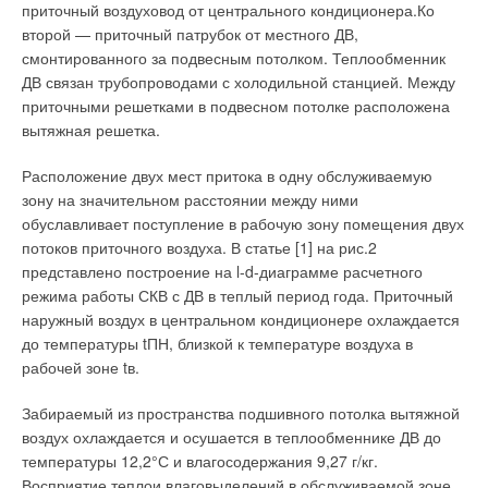
приточный воздуховод от центрального кондиционера.Ко
❏ парогенераторы и паровые газовые или жидкотопливные
второй — приточный патрубок от местного ДВ,
котлы;
смонтированного за подвесным потолком. Теплообменник
ДВ связан трубопроводами с холодильной станцией. Между
❏ котлы на твердом топливе;
приточными решетками в подвесном потолке расположена
вытяжная решетка.
❏ встроенные, настенные, напольные горизонтальные или
вертикальные бойлеры;
Расположение двух мест притока в одну обслуживаемую
зону на значительном расстоянии между ними
❏ системы автоматического управления и контроля для
обуславливает поступление в рабочую зону помещения двух
любых схем отопления и ГВС — от простых квартирных до
потоков приточного воздуха. В статье [1] на рис.2
сложных в котельных промышленного на значения;
представлено построение на l-d-диаграмме расчетного
режима работы СКВ с ДВ в теплый период года. Приточный
❏ стальные панельные радиаторы, радиаторы для ванных
наружный воздух в центральном кондиционере охлаждается
комнат и настенные полотенцесушители;
до температуры tПН, близкой к температуре воздуха в
рабочей зоне tв.
❏ солнечные коллекторы и калориферы;
Забираемый из пространства подшивного потолка вытяжной
❏ камины, топки и нагревательные элементы для печей на
воздух охлаждается и осушается в теплообменнике ДВ до
газе, жидком или твердом топливе;
температуры 12,2°С и влагосодержания 9,27 г/кг.
Восприятие теплои влаговыделений в обслуживаемой зоне