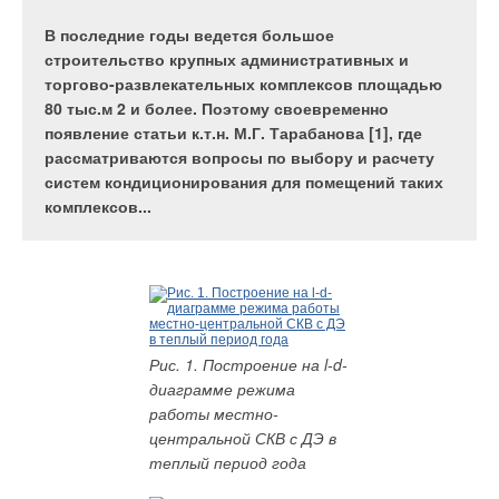
В последние годы ведется большое
Оформить подписку
строительство крупных административных и
торгово-развлекательных комплексов площадью
Отправить ссылку другу
80 тыс.м 2 и более. Поэтому своевременно
появление статьи к.т.н. М.Г. Тарабанова [1], где
Журнал С.О.К. № ,
рассматриваются вопросы по выбору и расчету
BUDERUS — миллионы отопительных котлов во всем мире
систем кондиционирования для помещений таких
VAILLANT. Конденсационные отопительные котлы
комплексов...
Анализ воды: цели, методы, прогнозирование свойств
Блочные тепловые пункты DANFOSS для квартир и
коттеджей
Возможности использования современного регулируемого
электропривода в системах водоснабжения
Рис. 1. Построение на l-d-
Встроенные системы уборки — техническая сторона
диаграмме режима
вопроса
работы местно-
Еще раз о декарбонизации воды и декарбонизаторах
центральной СКВ с ДЭ в
теплый период года
Еще раз про любовь… к пластиковым трубам…
К вопросу водоподготовки в системах увлажнения воздуха