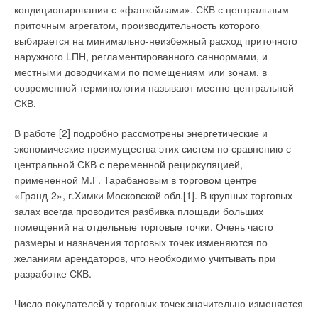
кондиционирования с «фанкойлами». СКВ с центральным
«ГЛАВОБЪЕКТ» расширяет ассортимент инженерных
приточным агрегатом, производительность которого
систем
выбирается на минимально-неизбежный расход приточного
«ЭНЕРГОФЛЕКС» — 5 лет. Новый этап развития
наружного LПН, регламентированного саннормами, и
местными доводчиками по помещениям или зонам, в
современной терминологии называют местно-центральной
СКВ.
BUDERUS — миллионы отопительных котлов во
В работе [2] подробно рассмотрены энергетические и
всем мире
экономические преимущества этих систем по сравнению с
центральной СКВ с переменной рециркуляцией,
СОК №7 | 2005
34386
0
1
примененной М.Г. Тарабановым в торговом центре
«Гранд-2», г.Химки Московской обл.[1]. В крупных торговых
залах всегда проводится разбивка площади больших
Рубрика
Тэги
помещений на отдельные торговые точки. Очень часто
размеры и назначения торговых точек изменяются по
желаниям арендаторов, что необходимо учитывать при
разработке СКВ.
BUDERUS (Германия) — одна из старейших в
Европе фирм, история которой началась в 1731 г.
Число покупателей у торговых точек значительно изменяется
с производства на небольшом заводе чугуна для