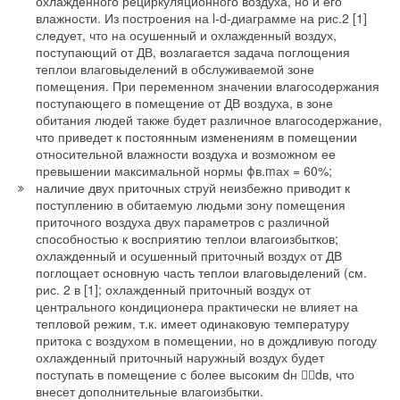
охлажденного рециркуляционного воздуха, но и его
установками для изготовления секций котлов из отличного
влажности. Из построения на l-d-диаграмме на рис.2 [1]
серого чугуна, запатентованного BUDERUS. Первые
следует, что на осушенный и охлажденный воздух,
собственные патенты на секционные котлы были получены в
поступающий от ДВ, возлагается задача поглощения
теплои влаговыделений в обслуживаемой зоне
1898 г. Ассортимент продукции завода в Лолларе включает
помещения. При переменном значении влагосодержания
атмосферные газовые отопительные котлы (Logano
поступающего в помещение от ДВ воздуха, в зоне
G124WS, G234/234WS, G334, GE434), наддувные котлы на
обитания людей также будет различное влагосодержание,
жидком топливе и газе (Logano G115WS, G215WS,
что приведет к постоянным изменениям в помещении
GE315/515/615) в диапазоне мощности от 20 до 1200 кВт, а
относительной влажности воздуха и возможном ее
также относящиеся к ним системы автоматики Logamatic
превышении максимальной нормы ϕв.mах = 60%;
2000 и Logamatic 4000.
наличие двух приточных струй неизбежно приводит к
поступлению в обитаемую людьми зону помещения
приточного воздуха двух параметров с различной
В 1731 г. Иоганн Вильгельм Будерус (Johann Wilhelm
способностью к восприятию теплои влагоизбытков;
Buderus), арендуя мастерские по отливке чугуна
охлажденный и осушенный приточный воздух от ДВ
Фридрихсхютте в Лаубахе (Обергессен, Германия),
поглощает основную часть теплои влаговыделений (см.
основывает предприятие. Его доменные печи на древесном
рис. 2 в [1]; охлажденный приточный воздух от
угле производят отливку и чугун для дальнейшей
центрального кондиционера практически не влияет на
переработки, а также чугунные элементы для печей и очагов.
тепловой режим, т.к. имеет одинаковую температуру
притока с воздухом в помещении, но в дождливую погоду
охлажденный приточный наружный воздух будет
Еще в 1910 г. компания BUDERUS организовала склад в
поступать в помещение с более высоким dн dв, что
Берлин-Шенеберге. В 1911 г. металлургические заводы
внесет дополнительные влагоизбытки.