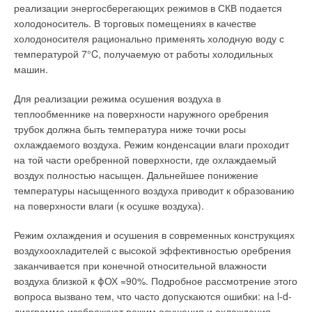
реализации энергосберегающих режимов в СКВ подается
геометрией потоков и оптимизированной геометрией
холодоноситель. В торговых помещениях в качестве
вторичных поверхностей нагрева;
холодоносителя рационально применять холодную воду с
температурой 7°C, получаемую от работы холодильных
❏ наличие в составе современных горелок дизельного
машин.
топлива, использующих технологию гибридного вентилятора,
что обеспечивает высокие резервы мощности;
Для реализации режима осушения воздуха в
теплообменнике на поверхности наружного оребрения
❏ современная конструкция с компактными размерами.
трубок должна быть температура ниже точки росы
охлаждаемого воздуха. Режим конденсации влаги проходит
Успешность концепции чугунных отопительных котлов,
на той части оребренной поверхности, где охлаждаемый
использующих низкотемпературную технологию, доказана
воздух полностью насыщен. Дальнейшее понижение
на миллионах конкретных объектов.
температуры насыщенного воздуха приводит к образованию
на поверхности влаги (к осушке воздуха).
Что отличает продукцию BUDERUS от десятков других
производителей отопительной техники?
Режим охлаждения и осушения в современных конструкциях
воздухоохладителей с высокой эффективностью оребрения
Продукция BUDERUS—это модульная концепция построения
заканчивается при конечной относительной влажности
решений для конкретных нужд заказчика. Так, даже в рамках
воздуха близкой к ϕОХ =90%. Подробное рассмотрение этого
одного модельного ряда можно выбрать котел именно той
вопроса вызвано тем, что часто допускаются ошибки: на l-d-
мощности, которая необходима. В производственной
диаграмме изображают режим осушения и охлаждения,