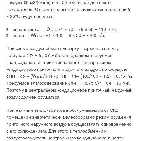
воздуха 60 м3/(ч⋅чел) и по 20 м3/(ч⋅чел) для шести
Котлы серии WS могут работать без изменения мощности
покупателей. От семи человек в обслуживаемой зоне при tв
при снижении давления подаваемого газа до 8 мбар, что
= 25°С будут поступать:
актуально для России, когда при пиковых нагрузках в зимнее
время давление в газовых сетях падает значительно ниже
явного тепла — Qт.л. =1 × 70 + +6 × 58 = 418 Вт⋅ч;
номинального значения в 20 мбар.
влаги — Wвл.л. =1 × 185 + 6 × 50 = = 485 г/ч.
В 2005 г. начались поставки на российский рынок нового
При схеме воздухообмена «сверху вверх» на вытяжку
низкотемпературного чугунного котла Logano G125SE со
поступает: tУ = tв, dУ = dв. Определяем требуемое
встроенной жидкотопливной горелкой. Номинальная
влагосодержание приготовленного в центральном
мощность котла Logano G125SE — от 25 до 40 кВт. Для
кондиционере приточного наружного воздуха по формуле:
данных котлов характерны:
dПН = dУ – (Wвл. /lПН ×ρПН) = 11– (485/180 × 1,2) = 8,75 г/кг.
Требуемое влагосодержание dпн = = 8,75 г/кг < dн = 10 г/кг.
❏ отличное соотношение цены и производительности;
Поэтому в центральном кондиционере приточный наружный
воздух должен осушаться.
❏ малошумный и энергоэффективный режим работы при
стандартном значении КПД до 94 %;
При наличии теплоизбытков в обслуживаемом от СКВ
помещении энергетически целесообразно режим осушения
❏ без ограничений подходят для низкотемпературного
приточного наружного воздуха осуществлять одновременно
режима работы;
с его охлаждением. Для этого в теплообменник-
воздухоохладитель центрального кондиционера в целях
❏ наличие камеры сгорания с оптимизированной