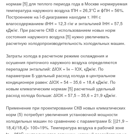
нормам [5] для теплого периода года в Москве нормируемая
контура отопления, так и для нужд горячего водоснабжения.
температура наружного воздуха tПН = 26,3°C и ϕПН = 56%.
При более высоких тепловых нагрузках рекомендуется
Построением на l-d-диаграмме находим т. НН с
использовать комбинированный котел мощностью 28 кВт или
влагосодержанием dНН = 12,3 г/кг и энтальпией IНН = 57,5
котел мощностью 28 кВт со встроенным бакомнакопителем
кДж/кг. При расчете СКВ с использованием новых норм
горячей воды емкостью 60 л. Если существует потребность в
состояния наружного воздуха [5] нужно увеличивать
большем количестве воды для нужд горячего
расчетную холодопроизводительность холодильных машин.
водоснабжения, то наилучшим решением в этой ситуации
будет использование котла Logamax в комбинации с
Затраты холода в расчетном режиме охлаждения и
внешним водонагревателем Logalux производства
осушения приточного наружного воздуха определяются
BUDERUS.
перепадом энтальпий: ∆IОХ = Iн – IОХ, кДж/кг. По
параметрам Б удельный расход холода в центральном
Все котлы очень просто регулируются с помощью
кондиционере равен: ∆IОХ = 54 – 35,6 = 18,4 кДж/кг. По
термостата, который может быть смонтирован в любом
новым климатическим нормам [5] расчетный удельный
месте жилого дома или квартиры. Понятная панель
расход холода больше: ∆IОХ = 57,5 – 35,6 = 21,9 кДж/кг.
управления термостата позволяет настроить требуемую
температуру горячей воды, а также запрограммировать
Применение при проектировании СКВ новых климатических
летний/зимний режимы работы котла. Помимо компактности,
норм (5) потребует увеличения установочной мощности
отличительной особенностью котлов данного типа является
холодильных машин по сравнению с параметрами Б: [(21,9 –
их полная заводская комплектация: котел поставляется со
18,4)/18,4]× 100=19%. Температура воздуха в рабочей зоне
встроенным расширительным баком, перепускным и