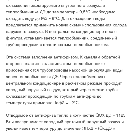
воды повышается внутри до того, как холодная вода
охлаждения эжектируемого внутреннего воздуха в
обратной линии приведет к образованию конденсата (что
теплообменнике ДЭ до температуры 9,5°C необходимо
может привести к коррозии в топочной камере). Наряду с
охладить воду до twx = 6°C. Для охлаждения воды
долговечностью котла, благодаря плавному температурному
предлагается применить новую схему использования холода
режиму и отсутствию температурных скачков, технология
наружного воздуха. В центральном кондиционере после
THERMOSTREAM обеспечивает экономичную работу
фильтра устанавливается теплообменник, соединенный
оборудования.
трубопроводами с пластинчатым теплообменником.
В двадцатых годах ХХ века BUDERUS удается
Эта система заполнена антифризом. К каналам обратной
изготовить первый специальный жидкотопливный
стороны пластин в пластинчатом теплообменнике
котел. В изданном в 1930 г. проспекте конструкция
присоединяются трубопроводы насосной циркуляции воды
описана следующим образом:
«Основным
через теплообменники ДЭ. Через теплообменник в
отличительным признаком специальных котлов
центральном кондиционере в расчетном режиме проходит
«БудерусЛоллар» для жидкого топлива является
холодный наружный воздух, который через стенки трубок
просторная топочная камера, размеры которой были
охлаждает проходящий по трубкам антифриз до
определены на основании многолетних опытов и в
температуры примерно: tаф2 = –2°C.
сотрудничестве со специалистами по жидкотопливным
горелкам. Объем камеры сгорания определен таким
Отводимое от антифриза тепло в количестве QОХ.ДЭ = 1123
большим, чтобы ни в коем случае не быть ниже
Вт⋅ч воспринимает холодный приточный наружный воздух и
необходимого для различных горелок минимума для
увеличивает температуру до значения: tНХ2 = (Qх.ДЭ ×