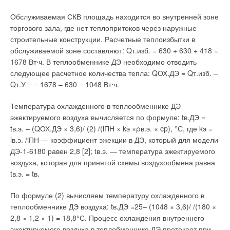
применяется в России и СНГ. Конструкция котла — по
трехходовому принципу; использование интегрированных
Обслуживаемая СКВ площадь находится во внутренней зоне
теплообменников отработанных газов обеспечивает
торгового зала, где нет теплопритоков через наружные
существенное снижение расхода топлива, а низкий уровень
строительные конструкции. Расчетные теплоизбытки в
выбросов углекислого газа и оксидов азота, а также
обслуживаемой зоне составляют: Qт.изб. = 630 + 630 + 418 =
специальные устройства для понижения уровня шума
1678 Вт⋅ч. В теплообменнике ДЭ необходимо отводить
допускают применение котлов данного типа на объектах, к
следующее расчетное количества тепла: QОХ.ДЭ = Qт.изб. –
которым предъявляются особенно жесткие экологические
Qт.У = = 1678 – 630 = 1048 Вт⋅ч.
требования. Возможна поставка оборудования котельной в
модульном исполнении, что позволяет снизить сроки и
Температура охлажденного в теплообменнике ДЭ
стоимость монтажных работ.
эжектируемого воздуха вычисляется по формуле: tв.ДЭ =
tв.э. – (QОХ.ДЭ × 3,6)/ (2) /(lПН × kэ ×ρв.э. × cp), °С, где kэ =
Для производственных процессов, в которых необходим пар
lв.э. /lПН — коэффициент эжекции в ДЭ, который для модели
высокого качества, BUDERUS предлагает паровые котлы
ДЭ-1-6180 равен 2,8 [2]; tв.э. — температура эжектируемого
производительностью от 250 до 55000 кг пара в час.
воздуха, которая для принятой схемы воздухообмена равна
Прямоточные парогенераторы SD-FIX (производительность
tв.э. = tв.
до 2000 кг/ч) обеспечивают подачу пара уже в течение
нескольких минут после пуска. Компактные двухходовые
По формуле (2) вычисляем температуру охлажденного в
паровые котлы низкого (до 0,7 бар) и высокого (до 16 бар)
теплообменнике ДЭ воздуха: tв.ДЭ =25– (1048 × 3,6)/ /(180 ×
давления позволяют получить пар высочайшего качества при
2,8 × 1,2 × 1) = 18,8°С. Процесс охлаждения внутреннего
наименьших затратах. Трехходовые котлы с одной и двумя
эжектируемого воздуха в теплобменнике ДЭ протекает при