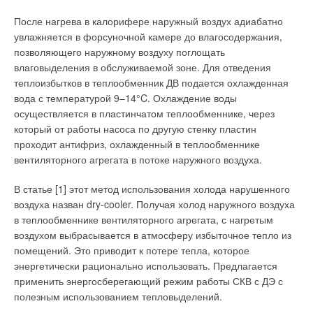
новых твердотопливных котла — Logano S111 и Logano
После нагрева в калорифере наружный воздух адиабатно
G211.
увлажняется в форсуночной камере до влагосодержания,
позволяющего наружному воздуху поглощать
Стальные твердотопливные котлы Logano S111 — это
влаговыделения в обслуживаемой зоне. Для отведения
современные изделия новой конструкции, предназначенные
теплоизбытков в теплообменник ДВ подается охлажденная
для работы на твердом топливе (дерево (дрова), бурый
вода с температурой 9–14°C. Охлаждение воды
уголь, каменный уголь, кокс, брикеты). Эффективность
осуществляется в пластинчатом теплообменнике, через
сжигания топлива котлов обеспечивается за счет
который от работы насоса по другую стенку пластин
применения новой системы колосников и новой конструкции
проходит антифриз, охлажденный в теплообменнике
камеры сгорания с одновременным использованием
вентиляторного агрегата в потоке наружного воздуха.
первичного и вторичного воздуха, возможностью регулировки
подачи дополнительного воздуха. Внутреннее пространство
В статье [1] этот метод использования холода нарушенного
котла разделено водяными секциями на пути продуктов
воздуха назван dry-cooler. Получая холод наружного воздуха
сгорания, в которые встроен экономайзер для лучшего
в теплообменнике вентиляторного агрегата, с нагретым
использования тепла. В средней части боковых панелей
воздухом выбрасывается в атмосферу избыточное тепло из
корпуса котла размещены отверстия для регулировки подачи
помещений. Это приводит к потере тепла, которое
дополнительного воздуха. Если же вы собираетесь
энергетически рационально использовать. Предлагается
использовать только древесину, то стоит обратить внимание
применить энергосберегающий режим работы СКВ с ДЭ с
на специальные модификации котлов серии S111 c литерой
полезным использованием тепловыделений.
D, которые наилучшим образом приспособлены именно для