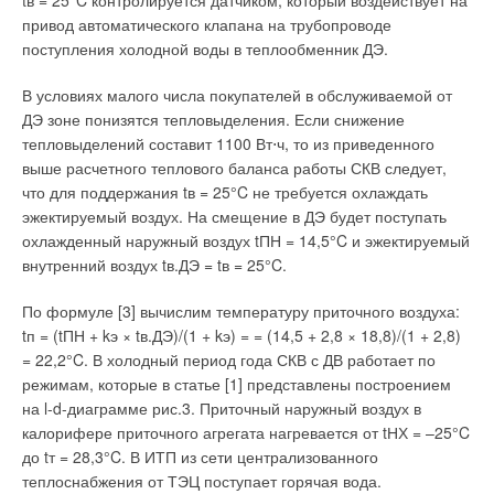
tв = 25°C контролируется датчиком, который воздействует на
предохранительным клапанами. Это позволяет экономить
привод автоматического клапана на трубопроводе
затраты на монтаж этого оборудования.
поступления холодной воды в теплообменник ДЭ.
Помимо традиционных настенных котлов фирма BUDERUS
В условиях малого числа покупателей в обслуживаемой от
производит и поставляет на российский рынок широкий
ДЭ зоне понизятся тепловыделения. Если снижение
спектр настенных конденсационных котлов Logamax GB112
тепловыделений составит 1100 Вт⋅ч, то из приведенного
мощностью от 11 до 60 кВт. Отличительная особенность
выше расчетного теплового баланса работы СКВ следует,
данного оборудования — его чрезвычайно высокая
что для поддержания tв = 25°C не требуется охлаждать
эффективность за счет утилизации скрытой теплоты
эжектируемый воздух. На смещение в ДЭ будет поступать
парообразования влаги, содержащейся в дымовых газах.
охлажденный наружный воздух tПН = 14,5°C и эжектируемый
Благодаря надежным инженерным решениям, оптимальной
внутренний воздух tв.ДЭ = tв = 25°C.
гидравлике котлов, а также оптимизации процессов
теплообмена в котлах Logamax GB112, эффективность
По формуле [3] вычислим температуру приточного воздуха:
котлов данной серии достигает 109 %.
tп = (tПН + kэ × tв.ДЭ)/(1 + kэ) = = (14,5 + 2,8 × 18,8)/(1 + 2,8)
= 22,2°C. В холодный период года СКВ с ДВ работает по
В марте 2005 г. на ISH’2005 (Франкфурт) был представлен
режимам, которые в статье [1] представлены построением
уникальный настенный конденсационный котел GB162
на l-d-диаграмме рис.3. Приточный наружный воздух в
мощностью 100 кВт. На рынок России поставка данных
калорифере приточного агрегата нагревается от tНХ = –25°C
котлов начнется с 2006 г.
до tт = 28,3°C. В ИТП из сети централизованного
теплоснабжения от ТЭЦ поступает горячая вода.
В 2005 г. BUDERUS вывел на международный рынок два