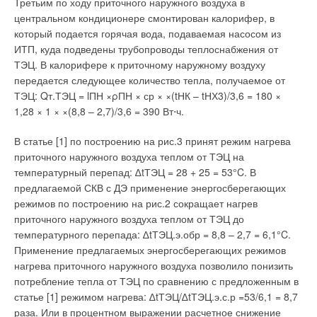
Третьим по ходу приточного наружного воздуха в
История создания настенных газовых котлов. Создание
первых проточных газовых нагревателей и котлов
центральном кондиционере смонтирован калорифер, в
ЖУРНАЛ СОК СЕНТЯБРЬ 2020
→
который подается горячая вода, подаваемая насосом из
Новинка 2020: современный настенный котел Buderus
Logamax Plus GB122i
ИТП, куда подведены трубопроводы теплоснабжения от
ЖУРНАЛ СОК АПРЕЛЬ 2020
ТЭЦ. В калорифере к приточному наружному воздуху
→
Обзор газового конденсационного котла Buderus Logano
plus KB372
передается следующее количество тепла, получаемое от
ЖУРНАЛ СОК ДЕКАБРЬ 2019
ТЭЦ: Qт.ТЭЦ = lПН ×ρПН × ср × ×(tНК – tНХ3)/3,6 = 180 ×
1,28 × 1 × ×(8,8 – 2,7)/3,6 = 390 Вт⋅ч.
В статье [1] по построению на рис.3 принят режим нагрева
приточного наружного воздуха теплом от ТЭЦ на
температурный перепад: ∆tТЭЦ = 28 + 25 = 53°C. В
Уведомления отключены
предлагаемой СКВ с ДЭ применение энергосберегающих
Комментарии
режимов по построению на рис.2 сокращает нагрев
приточного наружного воздуха теплом от ТЭЦ до
температурного перепада: ∆tТЭЦ.э.обр = 8,8 – 2,7 = 6,1°C.
Асхат
20-02-2018
Применение предлагаемых энергосберегающих режимов
У меня настенный котел Будерус U072-35 проработал всего год и
потек первичный теплообменник, я купил новый - проработал месяц и
нагрева приточного наружного воздуха позволило понизить
снова потек теплообменник. В первый раз в системе был
потребление тепла от ТЭЦ по сравнению с предложенным в
отопительный антифриз. во второй раз (я слил максимально систем),
техническая вода для отопления. Не принимают по гарантии, потому-
статье [1] режимом нагрева: ∆tТЭЦ/∆tТЭЦ.э.с.р =53/6,1 = 8,7
что устанавливал котел я сам . Большого ума не надо -прикрутить
раза. Или в процентном выражении расчетное снижение
дымоход и две гайки -'американки', настройки по паспорту. Наверное