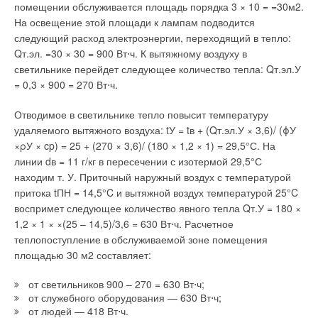
помещении обслуживается площадь порядка 3 × 10 = =30м2.
Стальные котлы BUDERUS изготавливаются в различном
На освещение этой площади к лампам подводится
исполнении: двухходовые — серия Logano SK 625/725
следующий расход электроэнергии, переходящий в тепло:
мощностью до 1600 кВт; трехходовые — Logano SK/SE
Qт.эл. =30 × 30 = 900 Вт⋅ч. К вытяжному воздуху в
635/735 (мощность 180–1950 кВт). Для изготавливаемых по
светильнике перейдет следующее количество тепла: Qт.эл.У
технологии Thermostream трехходовых котлов Logano SE
= 0,3 × 900 = 270 Вт⋅ч.
635/735 (мощность 170–1750 кВт) отсутствует
необходимость поддержания температуры обратной линии
Отводимое в светильнике тепло повысит температуру
теплоносителя выше температуры точкиросы. Данные котлы
удаляемого вытяжного воздуха: tУ = tв + (Qт.эл.У × 3,6)/ (ϕУ
нашли широкое применение в жилищном строительстве, в
×ρУ × cp) = 25 + (270 × 3,6)/ (180 × 1,2 × 1) = 29,5°С. На
том числе за счет низкого уровня эмиссии (NOX < 80
линии dв = 11 г/кг в пересечении с изотермой 29,5°С
мг/(кВт⋅ч), относительно небольших весов и габаритных
находим т. У. Приточный наружный воздух с температурой
размеров, что также позволяет широко использовать их в
притока tПН = 14,5°C и вытяжной воздух температурой 25°C
модульных крышных котельных.
воспримет следующее количество явного тепла Qт.У = 180 ×
1,2 × 1 × ×(25 – 14,5)/3,6 = 630 Вт⋅ч. Расчетное
Здесь же в Айбельсхаузене производятся и накопительные
теплопоступление в обслуживаемой зоне помещения
баки-водонагреватели (бойлеры) емкостью от 120 до 3000 л.
площадью 30 м2 составляет:
Промышленная серия водогрейных котлов серии Logano
от светильников 900 – 270 = 630 Вт⋅ч;
S825 мощностью от 1,0 до 19,2 МВт с температурой
от служебного оборудования — 630 Вт⋅ч;
подающей линии до 115 или до 190°С также широко
от людей — 418 Вт⋅ч.