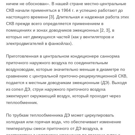
ничем не обоснован». В нашей стране местно-центральные
СКВ начали применяться в 1964 г. и успешно работают до
настоящего времени [3]. Длительная и надежная работа этих
СКВ прежде всего определяется применением в
помещениях и зонах доводчиков эжекционных [2, 3], в
которых нет движущихся частей (как у вентиляторов и
Российскому потребителю
BUDERUS
известен как один из
электродвигателей в фанкойлах).
самых надежных и престижных производителей
отопительной техники. В 2003 г. концерн BUDERUS вошел в
Приготовленная в центральном кондиционере саннорма
состав группы «Роберт Бош ГмбХ» (Robert Bosch GmbH), а в
приточного наружного воздуха по соединительным
июле 2004 г. подразделение концерна по производству
воздуховодам, которые значительно меньше в диаметре по
отопительной техники Buderus Heiztechnik GmbH было
сравнению с центральной приточно-рециркуляционной СКВ,
переименовано в BBT Thermotechnik GmbH (
Bosch
Buderus
подается к местным доводчикам эжекционным (ДЭ). Выходя
Thermotechnik GmbH). Оборот BBT Thermotechnik GmbH в
из сопел ДЭ, струи наружного приточного воздуха
2004 г. достиг 2,6 млрд евро.
эжектируют окружающий воздух, который проходит через
теплообменник.
В том же 2004 г. в России была открыта дочерняя компания
ООО «Будерус Отопительная Техника». За год своего
По трубкам теплообменника ДЭ может циркулировать
существования российское отделение успело
холодная или горячая вода, что обеспечивает изменение
зарекомендовать себя надежным партнером большого числа
температуры смеси приточного от ДЭ воздуха, в
компаний, работающих в отрасли отопления. В феврале
соответствии с условиями изменения по времени суток и