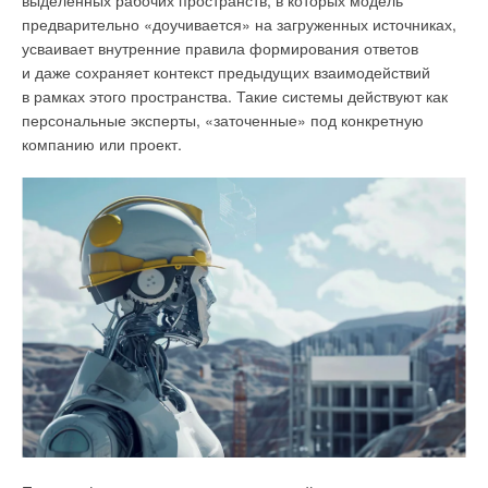
предварительно «доучивается» на загруженных источниках,
Изотопные временные ряды позволили точно сопоставить
усваивает внутренние правила формирования ответов
годовые или многолетние слои роста в различных участках
и даже сохраняет контекст предыдущих взаимодействий
карбонатных отложений акведуков, тем самым
в рамках этого пространства. Такие системы действуют как
реконструируя временную последовательность структурных
персональные эксперты, «заточенные» под конкретную
модификаций, ремонтов и стратегий управления водой,
компанию или проект.
реализованных на протяжении нескольких столетий.