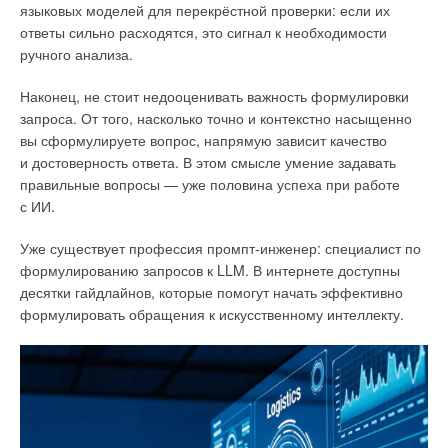
языковых моделей для перекрёстной проверки: если их
ответы сильно расходятся, это сигнал к необходимости
ручного анализа.
Наконец, не стоит недооценивать важность формулировки
запроса. От того, насколько точно и контекстно насыщенно
вы сформулируете вопрос, напрямую зависит качество
и достоверность ответа. В этом смысле умение задавать
правильные вопросы — уже половина успеха при работе
с ИИ.
Уже существует профессия промпт-инженер: специалист по
формулированию запросов к LLM. В интернете доступны
десятки гайдлайнов, которые помогут начать эффективно
формулировать обращения к искусственному интеллекту.
Сифонная система через Рону
Исследование также разрешило давнюю загадку больших
римских свинцовых труб, о которых мы расскажем
в следующих номерах нашего журнала. Сопоставив
карбонаты, найденные внутри труб, с изотопными