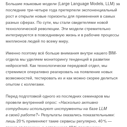
Большие языковые модели (Large Language Models, LLM) за
последние три-четыре года претерпели экспоненциальный
рост и открыли новые горизонты для применения в самых
разных сферах. По сути, мы стали свидетелями новой
технологической революции. Эти модели стремительно
География акведуков
интегрируются в повседневную жизнь и в рабочие процессы
миллионов людей по всему миру.
Античная
Италия
была центром «акведукостроения». В сам
Рим вода поставлялась через 11 акведуков общей длиной
Именно поэтому всё больше внимания внутри нашего BIM-
около 350 км. Первый римский акведук
Aqua Appia
был
отдела мы уделяем мониторингу тенденций в развитии
построен в 312 году до н.э., а последний —
Aqua
нейросетей. Как технологически передовой отдел, мы
Alexandrina
— в 226 году н.э. Акведуки были символом
стремимся оперативно реагировать на появление новых
величия Римской империи и обеспечивали высокое качество
возможностей, тестировать их и как можно скорее делиться
жизни горожан. Они также способствовали развитию бань,
опытом с коллегами.
фонтанов и других общественных пространств. Многие
римские акведуки оказались очень прочными
Перед подготовкой одного из последних семинаров мы
и долговечными, большинство их использовались до раннего
провели внутренний опрос: «
Насколько активно
нового времени, а остатки некоторых всё ещё частично
сотрудники используют инструменты на базе LLM
находятся в действии.
в своей работе?
» Результаты оказались показательными:
лишь 2
0
% применяют такие сервисы регулярно, 4
0
% —
Франция (Галлия)
располагала выдающимися акведуками,
время от времени, а оставшиеся 4
0
% практически