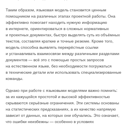
Таким образом, языковая модель становится ценным
помощником на различных этапах проектной работы. Она
эффективно помогает находить нужную информацию
в интернете, ориентироваться в сложных нормативных
и проектных документах, быстро выделять суть из объёмных
текстов, составляя краткие и точные резюме. Кроме того,
модель способна выявлять перекрёстные ссылки
и устанавливать взаимосвязи между различными разделами
Античный мельничный комплекс Барбегаль и его
документов — всё это с помощью простых запросов
приблизительная реконструкция
на естественном языке, без необходимости погружаться
в технические детали или использовать специализированные
Комплекс, функционировавший со II по III века н.э., мог
команды.
производить от 4,5 до 25 тонн муки в день, обеспечивая
хлебом от 10 тыс. до 40 тыс. жителей античного города Арля,
Однако при работе с языковыми моделями важно помнить:
основанного финикийцами около 800 года до н.э., а затем
за их кажущейся простотой и высокой эффективностью
перешедшего к римлянам. Это было важное социально-
скрываются серьёзные ограничения. Эти системы основаны
экономическое достижение, демонстрирующее способность
на статистических предсказаниях, а их качество напрямую
римлян интегрировать промышленные энергетические
зависит от данных, на которых они обучались. Это означает,
решения в городские системы водоснабжения.
что ошибки неизбежны — особенно в условиях