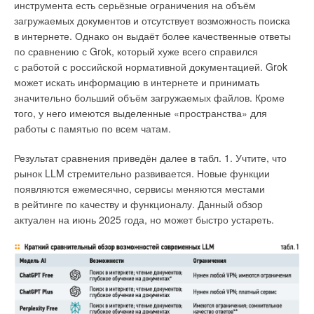
инструмента есть серьёзные ограничения на объём
загружаемых документов и отсутствует возможность поиска
в интернете. Однако он выдаёт более качественные ответы
по сравнению с Grok, который хуже всего справился
с работой с российской нормативной документацией. Grok
может искать информацию в интернете и принимать
значительно больший объём загружаемых файлов. Кроме
того, у него имеются выделенные «пространства» для
Создание акведуков осуществлялось с использованием
работы с памятью по всем чатам.
античной строительной техники
Результат сравнения приведён далее в табл. 1. Учтите, что
Материалами служили кирпич, обожжённая глина,
рынок LLM стремительно развивается. Новые функции
известковый раствор и камень. Трубы из свинца (где это
появляются ежемесячно, сервисы меняются местами
было возможно) использовали для коротких переходов либо
в рейтинге по качеству и функционалу. Данный обзор
разветвлений. Особое внимание уделяли герметизации
актуален на июнь 2025 года, но может быстро устареть.
и защите канала от загрязнений: specus покрывали
гидроизоляционным гипсовым раствором —
opus signinum.
Читайте по теме: