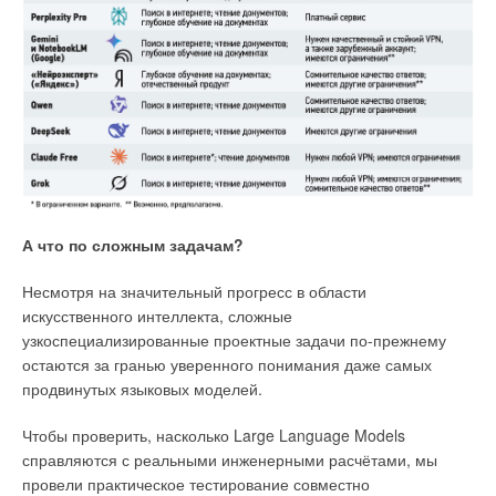
→
Влияние концентрации активного ила на скорость
потребления кислорода в системах биоочистки сточных
вод
ЖУРНАЛ СОК МАЙ 2026
→
Оценка тепловой эффективности подраковинного
рекуператора сточных вод
ЖУРНАЛ СОК АПРЕЛЬ 2026
→
Сравнительный анализ проблем с сантехникой и
вентиляцией в Азии, Европе и США
ЖУРНАЛ СОК АПРЕЛЬ 2026
→
Технология обезжелезивания подземной воды в
вертикально-радиальном реакторе-фильтре
ЖУРНАЛ СОК АПРЕЛЬ 2026
→
CFD-моделирование вертикальной камеры
А что по сложным задачам?
электрофлотации на основе экспериментальных данных
ЖУРНАЛ СОК МАРТ 2026
Несмотря на значительный прогресс в области
искусственного интеллекта, сложные
узкоспециализированные проектные задачи по-прежнему
остаются за гранью уверенного понимания даже самых
продвинутых языковых моделей.
Уведомления отключены
Чтобы проверить, насколько Large Language Models
Комментарии
справляются с реальными инженерными расчётами, мы
провели практическое тестирование совместно