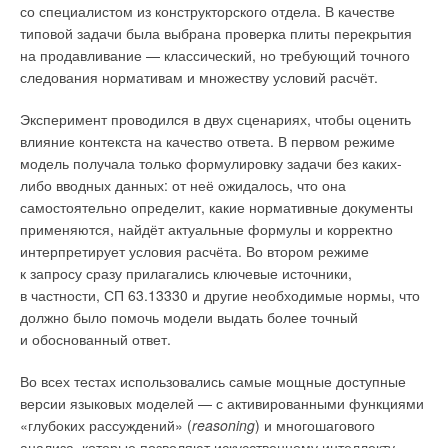
Станислав
11-10-2025
со специалистом из конструкторского отдела. В качестве
познавательно, спасибо
типовой задачи была выбрана проверка плиты перекрытия
Комментарий полезен?
на продавливание — классический, но требующий точного
следования нормативам и множеству условий расчёт.
ДА
НЕТ
2
из
4
пользователей считают этот комментарий полезным
Эксперимент проводился в двух сценариях, чтобы оценить
влияние контекста на качество ответа. В первом режиме
модель получала только формулировку задачи без каких-
рома
30-08-2025
либо вводных данных: от неё ожидалось, что она
Кто автор этой статьи??
самостоятельно определит, какие нормативные документы
Комментарий полезен?
применяются, найдёт актуальные формулы и корректно
ДА
НЕТ
интерпретирует условия расчёта. Во втором режиме
к запросу сразу прилагались ключевые источники,
3
из
3
пользователей считают этот комментарий полезным
в частности, СП 63.13330 и другие необходимые нормы, что
должно было помочь модели выдать более точный
и обоснованный ответ.
Добавить комментарий
Во всех тестах использовались самые мощные доступные
Ваше имя *
версии языковых моделей — с активированными функциями
«глубоких рассуждений» (
reasoning
) и многошагового
анализа, которые позволяют искусственному интеллекту