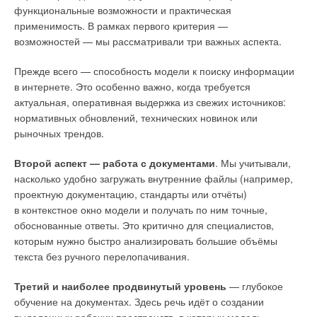
функциональные возможности и практическая
применимость. В рамках первого критерия —
возможностей — мы рассматривали три важных аспекта.
Прежде всего — способность модели к поиску информации
в интернете. Это особенно важно, когда требуется
актуальная, оперативная выдержка из свежих источников:
нормативных обновлений, технических новинок или
Долговечность римских технологий
рыночных трендов.
Одним из наиболее поразительных выводов исследования
Второй аспект — работа с документами
. Мы учитывали,
стало подтверждение долговечности системы. Анализ
насколько удобно загружать внутренние файлы (например,
карбонатных отложений показал, что акведук
проектную документацию, стандарты или отчёты)
функционировал вплоть до V века н.э., сохраняя
в контекстное окно модели и получать по ним точные,
эффективность даже в период угасания Римской империи.
обоснованные ответы. Это критично для специалистов,
Система демонстрировала удивительную адаптивность:
которым нужно быстро анализировать большие объёмы
инженеры неоднократно модифицировали
текста без ручного перелопачивания.
и перенаправляли потоки воды в зависимости
от изменяющихся потребностей города. Например, когда
Третий и наиболее продвинутый уровень
— глубокое
был добавлен северный акведук, римляне создали новое
обучение на документах. Здесь речь идёт о создании
соединение в систему.
выделенных рабочих пространств, в которых модель