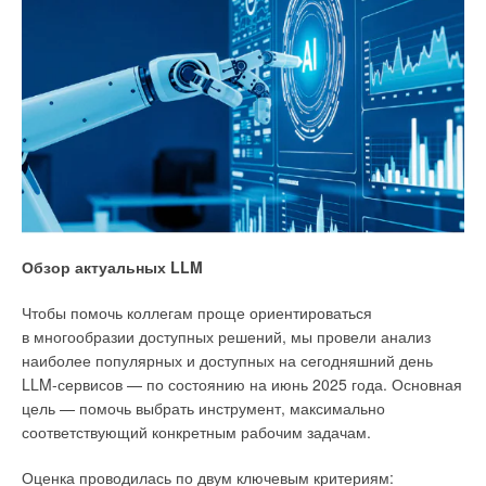
сигнатурами из северного и южного акведуков,
исследователи подтвердили, что эти трубы формировали
часть инвертированной сифонной системы (вернее, дюкера),
транспортировавшей воду под руслом реки Рона для
снабжения района на противоположном берегу. Это
выдающееся применение римскими инженерами законов
гидравлики, включая использование принципа
сообщающихся сосудов для преодоления географических
препятствий.
Обзор актуальных LLM
Чтобы помочь коллегам проще ориентироваться
в многообразии доступных решений, мы провели анализ
наиболее популярных и доступных на сегодняшний день
LLM-сервисов — по состоянию на июнь 2025 года. Основная
цель — помочь выбрать инструмент, максимально
соответствующий конкретным рабочим задачам.
Оценка проводилась по двум ключевым критериям: