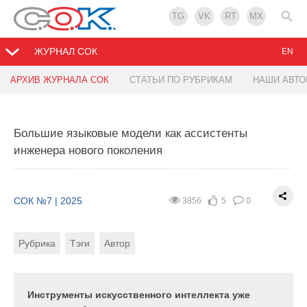
TG
VK
RT
MX
ЖУРНАЛ СОК
EN
АРХИВ ЖУРНАЛА СОК
СТАТЬИ ПО РУБРИКАМ
НАШИ АВТ
Римские акведуки — инженерное чудо древнего
мира
Большие языковые модели как ассистенты
инженера нового поколения
СОК №7 | 2025
8909
6
2
Рубрика
Тэги
СОК №7 | 2025
3856
5
0
Рубрика
Тэги
Автор
Хотя акведуки больше всего ассоциируются с
римлянами, изобретены они были столетиями
ранее на Ближнем Востоке. Но именно римские
акведуки стали одним из величайших достижений
Инструменты искусственного интеллекта уже