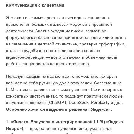
Коммуникация с клиентами
Это один из самых простых и очевидных сценариев
применения больших языковых моделей в проектной
деятельности. Анализ входящих писем, грамотная
Последние исследования римских акведуков: новые
формулировка обоснований принятых решений или ответов
данные о системе водоснабжения Арля
на замечания в деловой стилистике, проверка орфографии,
а также трудоёмкое протоколирование сеансов
Исследовательский проект ROMAQ, основанный учёными из
видеоконференций — всё это важная и объёмная часть
университетов Майнца, Оксфорда и Инсбрука, представляет
работы специалистов по проектированию.
фундаментальное переосмысление нашего понимания
древнеримской гидравлической инженерии. Работа,
Пожалуй, каждый из нас мечтает о помощнике, который
опубликованная 28 июня 2025 года в журнале
возьмёт на себя рутинную долю этих задач. Современные
Geoarchaeology, раскрывает сложную историю системы
LLM с этим справляются весьма успешно. Если говорить о
водоснабжения римского города Арля (лат.
Arelate
, фр.
конкретных инструментах, то подойдут практически любые
Arles
, расположен на юго-востоке Франции в регионе
актуальные сервисы (ChatGPT, DeepSeek, Perplexity и др.).
Прованс) через анализ карбонатных отложений —
Особенно хочется выделить
решения «Яндекса»:
«геологического архива», оставленного самими римлянами.
1. «Яндекс. Браузер» с интегрированной LLM («Яндекс
Нейро»)
— предоставляет удобные инструменты для