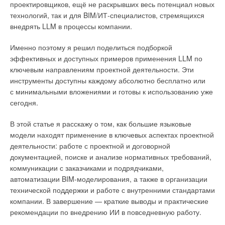
проектировщиков, ещё не раскрывших весь потенциал новых
городах.
технологий, так и для BIM/ИТ-специалистов, стремящихся
внедрять LLM в процессы компании.
Ближний Восток
включал акведуки в Сирии, Палестине
и Иордании.
Именно поэтому я решил поделиться подборкой
эффективных и доступных примеров применения LLM по
Британия
также располагала акведуками, хотя
ключевым направлениям проектной деятельности. Эти
на сегодняшний день сохранились лишь их фрагменты.
инструменты доступны каждому абсолютно бесплатно или
с минимальными вложениями и готовы к использованию уже
сегодня.
В этой статье я расскажу о том, как большие языковые
модели находят применение в ключевых аспектах проектной
деятельности: работе с проектной и договорной
документацией, поиске и анализе нормативных требований,
коммуникации с заказчиками и подрядчиками,
автоматизации BIM-моделирования, а также в организации
технической поддержки и работе с внутренними стандартами
компании. В завершение — краткие выводы и практические
рекомендации по внедрению ИИ в повседневную работу.