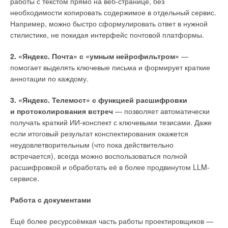
работы с текстом прямо на веб-странице, без
необходимости копировать содержимое в отдельный сервис.
Например, можно быстро сформулировать ответ в нужной
стилистике, не покидая интерфейс почтовой платформы.
2. «Яндекс. Почта» с «умным нейрофильтром»
—
помогает выделять ключевые письма и формирует краткие
аннотации по каждому.
3. «Яндекс. Телемост» с функцией расшифровки
и протоколирования встреч
— позволяет автоматически
Вместо традиционного анализа отдельных структур учёные
получать краткий ИИ-конспект с ключевыми тезисами. Даже
исследовали всю систему водоснабжения Арля как единый
если итоговый результат конспектирования окажется
комплекс, включающий несколько акведуков, цистерны
неудовлетворительным (что пока действительно
и взаимосвязанные системы распределения воды.
встречается), всегда можно воспользоваться полной
Ключевым инновационным элементом стало использование
расшифровкой и обработать её в более продвинутом LLM-
карбонатных отложений — известкового налёта,
сервисе.
накапливавшегося в трубах и каналах акведуков. Эти
отложения представляют собой своеобразные «древесные
Работа с документами
кольца», каждый слой которых содержит химические
сигнатуры, отражающие характеристики источника воды, её
Ещё более ресурсоёмкая часть работы проектировщиков —
качество, информацию о потоках и процедурах технического