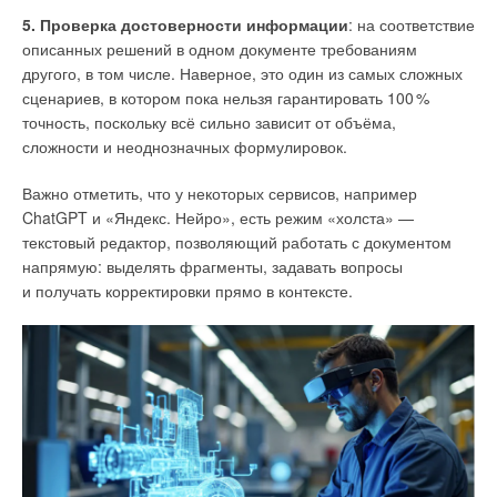
5. Проверка достоверности информации
: на соответствие
описанных решений в одном документе требованиям
другого, в том числе. Наверное, это один из самых сложных
сценариев, в котором пока нельзя гарантировать 10
0
%
точность, поскольку всё сильно зависит от объёма,
сложности и неоднозначных формулировок.
Важно отметить, что у некоторых сервисов, например
Образец карбонатных отложений
ChatGPT и «Яндекс. Нейро», есть режим «холста» —
текстовый редактор, позволяющий работать с документом
Мельничный комплекс Барбегаль
напрямую: выделять фрагменты, задавать вопросы
и получать корректировки прямо в контексте.
Одним из наиболее значительных открытий стало
подтверждение перенаправления южного акведука для
обеспечения водой мельничного комплекса Барбегаль
(
Barbegal
). Этот промышленный комплекс с 16 водяными
колёсами, расположенными в два ряда по восемь на каждой
стороне, представлял собой крупнейшую известную
концентрацию механической энергии в античном мире.