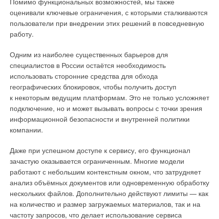
Помимо функциональных возможностей, мы также
оценивали ключевые ограничения, с которыми сталкиваются
пользователи при внедрении этих решений в повседневную
работу.
Одним из наиболее существенных барьеров для
Часть акведука Лос‐Милагрос
специалистов в России остаётся необходимость
использовать сторонние средства для обхода
Результаты исследования ROMAQ являются настоящим
географических блокировок, чтобы получить доступ
прорывом для понимания римской цивилизации. Система
к некоторым ведущим платформам. Это не только усложняет
водоснабжения города Арля представляет собой один из
подключение, но и может вызывать вопросы с точки зрения
наиболее ярких примеров устойчивого управления водными
информационной безопасности и внутренней политики
ресурсами в древности, демонстрируя способность римских
компании.
инженеров не только создавать сложные гидравлические
системы, но и поддерживать их на протяжении столетий.
Даже при успешном доступе к сервису, его функционал
зачастую оказывается ограниченным. Многие модели
работают с небольшим контекстным окном, что затрудняет
анализ объёмных документов или одновременную обработку
нескольких файлов. Дополнительно действуют лимиты — как
на количество и размер загружаемых материалов, так и на
частоту запросов, что делает использование сервиса