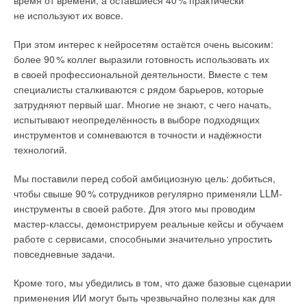
включающими знаменитый Пон-дю-Гар в городе Ниме —
не используют их вовсе.
трёхъярусный мост высотой 49 м и длиной 275 м. Акведук
Арля, изученный в современном исследовании,
При этом интерес к нейросетям остаётся очень высоким:
демонстрирует сложную систему водоснабжения,
более 9
0
% коллег выразили готовность использовать их
создаваемую со II века до н.э.
в своей профессиональной деятельности. Вместе с тем
специалисты сталкиваются с рядом барьеров, которые
Испания
включала акведуки в Сеговии, Таррагоне и Мериде.
затрудняют первый шаг. Многие не знают, с чего начать,
испытывают неопределённость в выборе подходящих
Германия
снабжалась водой Айфельским акведуком —
инструментов и сомневаются в точности и надёжности
одним из самых длинных в империи (95 км), который
технологий.
доставлял воду в город Кёльн с 80 года н.э.
Мы поставили перед собой амбициозную цель: добиться,
Северная Африка
располагала самым длинным римским
чтобы свыше 9
0
% сотрудников регулярно применяли LLM-
акведуком в Карфагене протяжённостью 141 км. Акведуки
инструменты в своей работе. Для этого мы проводим
также функционировали в Египте, Ливии и других
мастер-классы, демонстрируем реальные кейсы и обучаем
африканских провинциях.
работе с сервисами, способными значительно упростить
повседневные задачи.
Турция (Малая Азия)
включала акведуки в городах
Константинополь, Сиде и Аспендос.
Кроме того, мы убедились в том, что даже базовые сценарии
применения ИИ могут быть чрезвычайно полезны как для
Балканы
были оснащены акведуками в Сплите и других