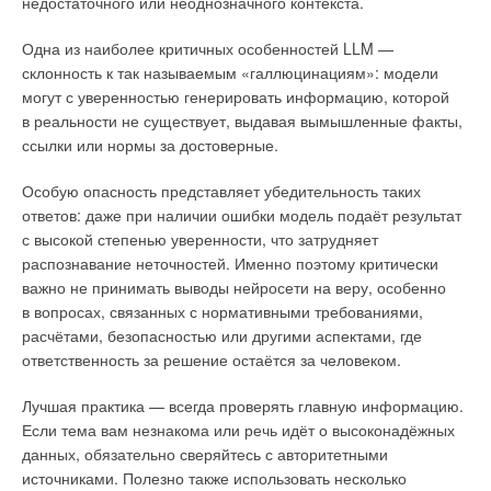
недостаточного или неоднозначного контекста.
Термы Константина: археологический детектив
Одна из наиболее критичных особенностей LLM —
Особенно интригующим этапом исследования стало
склонность к так называемым «галлюцинациям»: модели
изучение древнеримских терм (общественных бань)
могут с уверенностью генерировать информацию, которой
императора Константина Великого (272–337 годы н.э.),
в реальности не существует, выдавая вымышленные факты,
построенных по его приказу в Арле. Случайное открытие
ссылки или нормы за достоверные.
фрагментов карбоната в обрушившейся кровле терм
позволило учёным идентифицировать источник
Особую опасность представляет убедительность таких
водоснабжения этого монументального сооружения.
ответов: даже при наличии ошибки модель подаёт результат
с высокой степенью уверенности, что затрудняет
Изотопный и химический анализ недвусмысленно связал эти
распознавание неточностей. Именно поэтому критически
карбонатные отложения с северным акведуком, подтвердив,
важно не принимать выводы нейросети на веру, особенно
что он служил каналом снабжения для терм. Более того,
в вопросах, связанных с нормативными требованиями,
карбонатные отложения были повторно использованы
расчётами, безопасностью или другими аспектами, где
в качестве строительного заполнителя в крыше терм,
ответственность за решение остаётся за человеком.
предоставляя уникальную материальную летопись
обновления акведуков, современных строительству терм.
Лучшая практика — всегда проверять главную информацию.
Если тема вам незнакома или речь идёт о высоконадёжных
данных, обязательно сверяйтесь с авторитетными
источниками. Полезно также использовать несколько