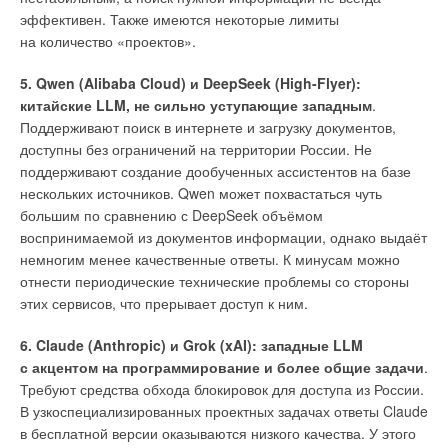
specus
) прокладывались под землёй или по опорам, иногда
эффективен. Также имеются некоторые лимиты
на высокой аркаде, сооружённой из прочного бетона
на количество «проектов».
и каменной облицовки. Камеры для осмотра и очистки
размещались на определённых расстояниях, что позволяло
5. Qwen (Alibaba Cloud) и DeepSeek (High-Flyer):
эффективно устранять отложения. Волноотбойники
китайские LLM, не сильно уступающие западным
.
и сужения обеспечивали замедление потока
Поддерживают поиск в интернете и загрузку документов,
и предотвращали эрозию. Секции на арках строили
доступны без ограничений на территории России. Не
с использованием знаменитого римского цемента —
поддерживают создание дообученных ассистентов на базе
пуццоланового бетона, устойчивого к влаге.
нескольких источников. Qwen может похвастаться чуть
большим по сравнению с DeepSeek объёмом
воспринимаемой из документов информации, однако выдаёт
немногим менее качественные ответы. К минусам можно
отнести периодические технические проблемы со стороны
этих сервисов, что прерывает доступ к ним.
6. Claude (Anthropic) и Grok (xAI): западные LLM
с акцентом на программирование и более общие задачи
.
Требуют средства обхода блокировок для доступа из России.
В узкоспециализированных проектных задачах ответы Claude
в бесплатной версии оказываются низкого качества. У этого