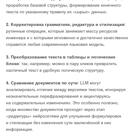
проработка базовой структуры, формирование конечного
Исследование подтвердило, что первый акведук был
текста по указанному правилу из «сырых» данных.
построен около 3 года до н.э., чтобы доставлять воду
с южных склонов Альпийских гор в город Арль. Этот акведук,
2. Корректировка грамматики, редактура и стилизация
:
известный как Капаронский, первоначально был
рутинные операции, которые занимают массу ресурсов
единственным источником водоснабжения колонии.
инженера и с которыми мгновенно и достаточно качественно
справится любая современная языковая модель.
Спустя почти столетие римские инженеры добавили второй
акведук — Эйгальерский, который забирал воду с северной
3. Преобразование текста в таблицы и логические
стороны тех же холмов. Воды обеих систем объединялись
блоки
: так, например, можно в пару кликов превратить
в существующей цистерне, которая была частью
хаотичный текст в удобную логическую структуру.
первоначальной конструкции.
4. Сравнение документов по сути
: LLM могут
анализировать отличия между версиями текстов, игнорируя
незначительные перефразирования и акцентируясь
на содержательных изменениях. Это особенно полезно,
когда множество документов проходят через этап
«редактуры» нейросетями для улучшения формулировок
и стилизации без изменения сути заключённой в них
информации.