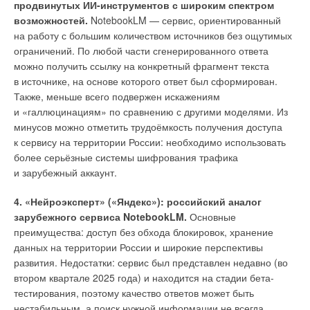
продвинутых ИИ-инструментов с широким спектром
трудностями и обычно занимало десятки лет
возможностей.
NotebookLM — сервис, ориентированный
с использованием труда тысяч рабов. При проектировании
на работу с большим количеством источников без ощутимых
учитывались не только протяжённость маршрута, но
ограничений. По любой части сгенерированного ответа
и необходимость преодоления неровностей рельефа,
можно получить ссылку на конкретный фрагмент текста
горных хребтов и долин. Основным принципом
в источнике, на основе которого ответ был сформирован.
функционирования акведука стало использование силы
Также, меньше всего подвержен искажениям
тяжести: вода поступала по каналу с едва заметным
и «галлюцинациям» по сравнению с другими моделями. Из
уклоном — обычно от 0,15 до 0,
3
%, что требовало
минусов можно отметить трудоёмкость получения доступа
чрезвычайной точности при разбивке трассы, выполненной
к сервису на территории России: необходимо использовать
с помощью уровней, ватерпасов и даже глиняных маятников.
более серьёзные системы шифрования трафика
При строительстве использовались последние достижения
и зарубежный аккаунт.
в области строительной техники, в частности, кабестановые
и ступальные подъёмные краны, широко применявшиеся
4. «Нейроэксперт» («Яндекс»): российский аналог
в Древнем Риме.
зарубежного сервиса NotebookLM.
Основные
преимущества: доступ без обхода блокировок, хранение
Создание акведуков осуществлялось с использованием
данных на территории России и широкие перспективы
античной строительной техники
развития. Недостатки: сервис был представлен недавно (во
втором квартале 2025 года) и находится на стадии бета-
Техническая конструкция римских акведуков включала
тестирования, поэтому качество ответов может быть
несколько ключевых элементов: канальные секции (лат.
нестабильным, а поиск нужной информации не всегда