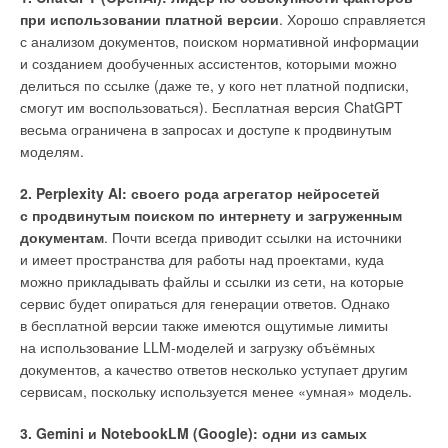
при использовании платной версии
. Хорошо справляется
с анализом документов, поиском нормативной информации
и созданием дообученных ассистентов, которыми можно
делиться по ссылке (даже те, у кого нет платной подписки,
смогут им воспользоваться). Бесплатная версия ChatGPT
весьма ограничена в запросах и доступе к продвинутым
моделям.
2. Perplexity AI: своего рода агрегатор нейросетей
с продвинутым поиском по интернету и загруженным
документам
. Почти всегда приводит ссылки на источники
и имеет пространства для работы над проектами, куда
можно прикладывать файлы и ссылки из сети, на которые
сервис будет опираться для генерации ответов. Однако
в бесплатной версии также имеются ощутимые лимиты
на использование LLM-моделей и загрузку объёмных
документов, а качество ответов несколько уступает другим
сервисам, поскольку используется менее «умная» модель.
Как строились акведуки
3. Gemini и NotebookLM (Google): одни из самых
Строительство акведуков было сопряжено со значительными