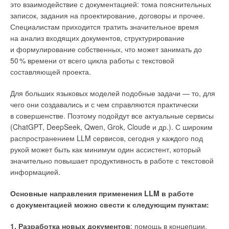
это взаимодействие с документацией: тома пояснительных
обслуживания на протяжении десятилетий и столетий.
записок, задания на проектирование, договоры и прочее.
Специалистам приходится тратить значительное время
на анализ входящих документов, структурирование
и формулирование собственных, что может занимать до
5
0
% времени от всего цикла работы с текстовой
составляющей проекта.
Для больших языковых моделей подобные задачи — то, для
чего они создавались и с чем справляются практически
в совершенстве. Поэтому подойдут все актуальные сервисы
(ChatGPT, DeepSeek, Qwen, Grok, Cloude и др.). С широким
распространением LLM сервисов, сегодня у каждого под
рукой может быть как минимум один ассистент, который
значительно повышает продуктивность в работе с текстовой
информацией.
Древнеримские бани в Арле, построенные при
Основные направления применения LLM в работе
императоре Константине Великом в IV веке н.э.
с документацией можно свести к следующим пунктам:
Исследователи ROMAQ обнаружили здесь на потолке
карбонаты из более древнего акведука
1. Разработка новых документов
: помощь в концепции,