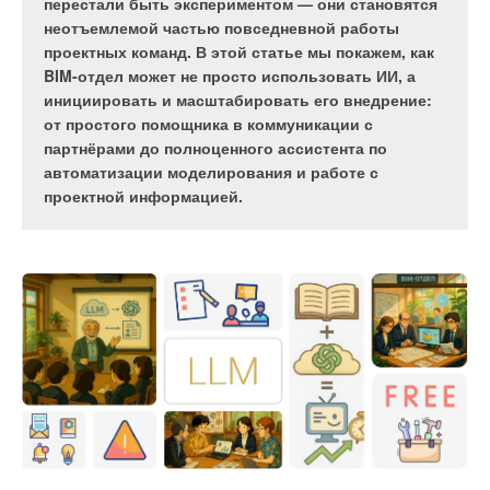
инженерной мысли. Всего известно около 800
перестали быть экспериментом — они становятся
римских акведуков, построенных за 700 лет — с III
неотъемлемой частью повседневной работы
века до н.э. по IV век н.э. Эти грандиозные
проектных команд. В этой статье мы покажем, как
сооружения обеспечивали водоснабжение не
BIM-отдел может не просто использовать ИИ, а
только население крупных городов, но и
инициировать и масштабировать его внедрение:
промышленных объектов, терм, фонтанов и
от простого помощника в коммуникации с
частных домов по всей Римской империи. Римские
партнёрами до полноценного ассистента по
акведуки были настолько совершенными
автоматизации моделирования и работе с
технически, что многие из них функционировали
проектной информацией.
вплоть до Средневековья, а некоторые частично
используются и до сих пор.