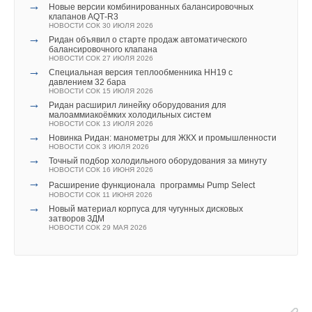
НОВОСТИ СОК 31 ИЮЛЯ 2026
→
Новые версии комбинированных балансировочных
призванной выравнивать нестабильность и неоднородность
клапанов AQT‑R3
НОВОСТИ СОК 30 ИЮЛЯ 2026
электроснабжения, обеспечиваемого за счет ВЭС и ФЭС,
→
Ридан объявил о старте продаж автоматического
посредством выработки электроэнергии на пике
балансировочного клапана
НОВОСТИ СОК 27 ИЮЛЯ 2026
электропотребления.
→
Специальная версия теплообменника НН19 с
давлением 32 бара
Уведомления отключены
За период с 2021 года по линии Государственной
НОВОСТИ СОК 15 ИЮЛЯ 2026
→
Ридан расширил линейку оборудования для
электросетевой корпорации Китая были введены
Комментарии
малоаммиакоёмких холодильных систем
НОВОСТИ СОК 13 ИЮЛЯ 2026
в эксплуатацию 78 гидроаккумулирующих энергоблоков
→
Новинка Ридан: манометры для ЖКХ и промышленности
общей мощностью в 44,53 ГВт.
НОВОСТИ СОК 3 ИЮЛЯ 2026
В этой теме еще нет комментариев
→
Точный подбор холодильного оборудования за минуту
НОВОСТИ СОК 16 ИЮНЯ 2026
ИСТОЧНИК: СИНЬХУА
→
Расширение функционала программы Pump Select
Добавить комментарий
НОВОСТИ СОК 11 ИЮНЯ 2026
→
Новый материал корпуса для чугунных дисковых
Читайте по теме:
затворов ЗДМ
Ваше имя *
НОВОСТИ СОК 29 МАЯ 2026
→
В Забайкалье запустили крупнейшую в России
Абагайтуйскую СЭС
НОВОСТИ СОК 7 АВГУСТА 2026
Ваш E-mail *
→
Учёные ЮУрГУ создали каскадную установку,
объединяющую солнечную и геотермальную энергию
НОВОСТИ СОК 6 АВГУСТА 2026
→
Тепловые насосы в связке с солнечной генерацией и