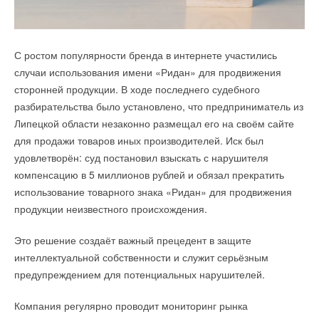
В провинции Цзянсу, одном из наиболее экономически
Германская энергетическая компания RWE начала
С ростом популярности бренда в интернете участились
развитых регионов на востоке Китая состоялся ввод
строительство крупнейшего в ФРГ хранилища
случаи использования имени «Ридан» для продвижения
в эксплуатацию на полную мощность
энергии на своей площадке в Гундреммингене.
сторонней продукции. В ходе последнего судебного
гидроаккумулирующей /насосно-аккумулирующей/
разбирательства было установлено, что предприниматель из
электростанции /ГАЭС/ с самой высокой плотиной
Новая система накопления энергии (СНЭ) мощностью 400
Липецкой области незаконно размещал его на своём сайте
среди подобного рода сооружений в мире.
мегаватт ( МВт) / ёмкостью 700 МВт*ч будет использовать
для продажи товаров иных производителей. Иск был
существующую электрическую инфраструктуру бывшей АЭС
Новая ГАЭС расположена в городе Цзюйжун и была
удовлетворён: суд постановил взыскать с нарушителя
Гундремминген, оператором которой являлась также RWE.
построена дочерней компанией Государственной
компенсацию в 5 миллионов рублей и обязал прекратить
Последний атомный реактор в Гундреммингене был закрыт
электросетевой корпорации Китая. Ее общая установленная
использование товарного знака «Ридан» для продвижения
в 2021 году.
мощность — 1,35 ГВт, годовой объем выработки
продукции неизвестного происхождения.
электроэнергии — 1,35 млрд кВт-ч при работе на полную
На этом объекте на днях были снесены две градирни, что
Это решение создаёт важный прецедент в защите
мощность.
живо обсуждалось в российской блогосфере.
интеллектуальной собственности и служит серьёзным
Плотина верхнего бассейна для аккумулирования воды,
предупреждением для потенциальных нарушителей.
RWE инвестирует в проект по хранению энергии около 230
способного вместить до 17,07 млн кубометров воды, имеет
миллионов евро.
Компания регулярно проводит мониторинг рынка
высоту в 182,3 м, что почти равно высоте 60-этажного здания