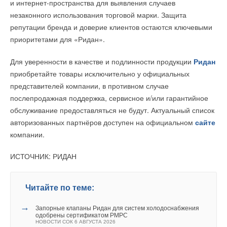
и интернет-пространства для выявления случаев
и делает ее самой высокой плотиной для ГАЭС в мире.
В настоящее время немецкая энергокомпания
незаконного использования торговой марки. Защита
эксплуатирует 1,2 ГВт накопителей энергии в США, Европе
репутации бренда и доверие клиентов остаются ключевыми
и Австралии, а ещё 2,7 ГВт находятся в стадии
приоритетами для «Ридан».
строительства. RWE планирует значительно расширить свой
глобальный портфель СНЭ в рамках своей стратегии
Для уверенности в качестве и подлинности продукции
Ридан
энергетического перехода.
приобретайте товары исключительно у официальных
представителей компании, в противном случае
ИСТОЧНИК: RENEN
послепродажная поддержка, сервисное и/или гарантийное
обслуживание предоставляться не будут. Актуальный список
авторизованных партнёров доступен на официальном
сайте
Читайте по теме:
компании.
→
В Забайкалье запустили крупнейшую в России
Минувшим летом в провинции Цзянсу нагрузка
Абагайтуйскую СЭС
ИСТОЧНИК: РИДАН
НОВОСТИ СОК 7 АВГУСТА 2026
на электросеть неоднократно обновляла исторические
→
Учёные ЮУрГУ создали каскадную установку,
объединяющую солнечную и геотермальную энергию
максимумы, увеличившись в отдельные моменты до уровня
НОВОСТИ СОК 6 АВГУСТА 2026
156 млн кВт. Одновременно с этим в провинции
Читайте по теме:
→
Тепловые насосы в связке с солнечной генерацией и
накопителем снижают потребление на 60%
наблюдаются высокие темпы роста установленной
НОВОСТИ СОК 4 АВГУСТА 2026
→
Запорные клапаны Ридан для систем холодоснабжения
мощности местной электросети, работающей за счет новых
→
США запретили использование иностранных
одобрены сертификатом РМРС
инверторов
НОВОСТИ СОК 6 АВГУСТА 2026
источников энергии, что тоже создает необходимость в ГАЭС,