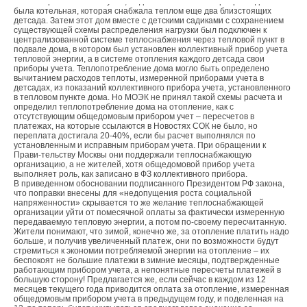
В моей практике был случай, когда в жилом многоквартирном доме
была котельная, которая снабжала теплом еще два близстоящих
детсада. Затем этот дом вместе с детскими садиками с сохранением
существующей схемы распределения нагрузки был подключен к
централизованной системе теплоснабжения через тепловой пункт в
подвале дома, в котором был установлен коллективный прибор учета
тепловой энергии, а в системе отопления каждого детсада свои
приборы учета. Теплопотребление дома могло быть определено
вычитанием расходов теплоты, измеренной приборами учета в
детсадах, из показаний коллективного прибора учета, установленного
в тепловом пункте дома. Но МОЭК не принял такой схемы расчета и
определил теплопотребление дома на отопление, как с
отсутствующим общедомовым прибором учет – пересчетов в
платежах, на которые ссылаются в Новостях СОК не было, но
переплата достигала 20-40%, если бы расчет выполнялся по
установленным и исправным приборам учета. При обращении к
Прави-тельству Москвы они поддержали теплоснабжающую
организацию, а не жителей, хотя общедомовой прибор учета
выполняет роль, как записано в ФЗ коллективного прибора.
В приведенном обосновании подписанного Президентом РФ закона,
что поправки внесены для «недопущения роста социальной
напряженности» скрывается то же желание теплоснабжающей
организации уйти от помесячной оплаты за фактически измеренную
передаваемую тепловую энергии, а потом по-своему пересчитанную.
Жители понимают, что зимой, конечно же, за отопление платить надо
больше, и получив увеличенный платеж, они по возможности будут
стремиться к экономии потребляемой энергии на отопление – их
беспокоят не большие платежи в зимние месяцы, подтвержденные
работающим прибором учета, а непонятные пересчеты платежей в
большую сторону! Предлагается же, если сейчас в каждом из 12
месяцев текущего года приводится оплата за отопление, измеренная
общедомовым прибором учета в предыдущем году, и поделенная на