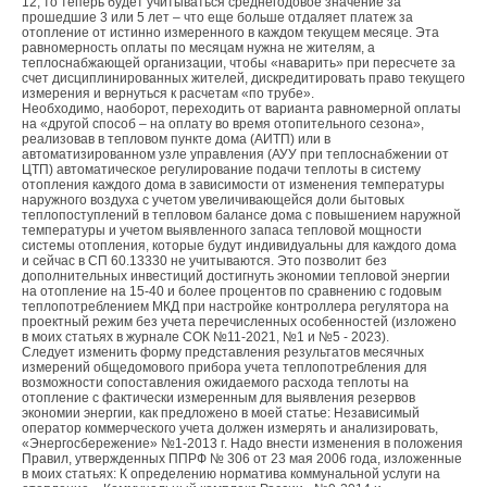
12, то теперь будет учитываться среднегодовое значение за
прошедшие 3 или 5 лет – что еще больше отдаляет платеж за
отопление от истинно измеренного в каждом текущем месяце. Эта
равномерность оплаты по месяцам нужна не жителям, а
теплоснабжающей организации, чтобы «наварить» при пересчете за
счет дисциплинированных жителей, дискредитировать право текущего
измерения и вернуться к расчетам «по трубе».
Необходимо, наоборот, переходить от варианта равномерной оплаты
на «другой способ – на оплату во время отопительного сезона»,
реализовав в тепловом пункте дома (АИТП) или в
автоматизированном узле управления (АУУ при теплоснабжении от
ЦТП) автоматическое регулирование подачи теплоты в систему
отопления каждого дома в зависимости от изменения температуры
наружного воздуха с учетом увеличивающейся доли бытовых
теплопоступлений в тепловом балансе дома с повышением наружной
температуры и учетом выявленного запаса тепловой мощности
системы отопления, которые будут индивидуальны для каждого дома
и сейчас в СП 60.13330 не учитываются. Это позволит без
дополнительных инвестиций достигнуть экономии тепловой энергии
на отопление на 15-40 и более процентов по сравнению с годовым
теплопотреблением МКД при настройке контроллера регулятора на
проектный режим без учета перечисленных особенностей (изложено
в моих статьях в журнале СОК №11-2021, №1 и №5 - 2023).
Следует изменить форму представления результатов месячных
измерений общедомового прибора учета теплопотребления для
возможности сопоставления ожидаемого расхода теплоты на
отопление с фактически измеренным для выявления резервов
экономии энергии, как предложено в моей статье: Независимый
оператор коммерческого учета должен измерять и анализировать,
«Энергосбережение» №1-2013 г. Надо внести изменения в положения
Правил, утвержденных ППРФ № 306 от 23 мая 2006 года, изложенные
в моих статьях: К определению норматива коммунальной услуги на