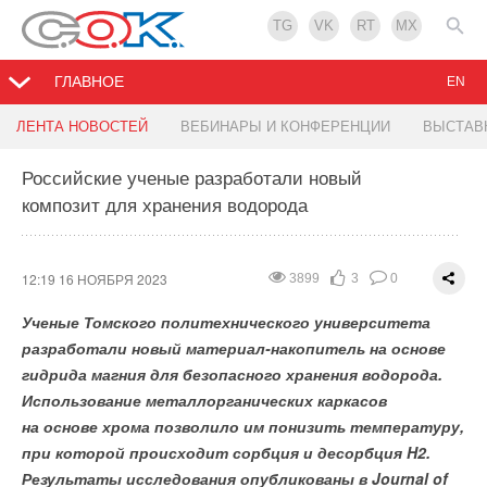
TG
VK
RT
MX
ГЛАВНОЕ
EN
Русклимат-драйвер развития региональной
К столичным батареям подключили новый
Китай начал строительство крупнейшей в мире
Ученые предлагают из отработанных
ЛЕНТА НОВОСТЕЙ
ВЕБИНАРЫ И КОНФЕРЕНЦИИ
ВЫСТАВ
экономики
финансовый механизм
плавучей солнечной электростанции
водорослей получать биоводород
Российские ученые разработали новый
композит для хранения водорода
13:38 15 НОЯБРЯ 2023
13:35 15 НОЯБРЯ 2023
13:21 15 НОЯБРЯ 2023
12:54 15 НОЯБРЯ 2023
3781
4258
3885
3151
3
3
2
2
0
1
0
0
12:19 16 НОЯБРЯ 2023
3899
3
0
Ученые Томского политехнического университета
разработали новый материал-накопитель на основе
гидрида магния для безопасного хранения водорода.
Использование металлорганических каркасов
на основе хрома позволило им понизить температуру,
при которой происходит сорбция и десорбция H2.
Результаты исследования опубликованы в Journal of