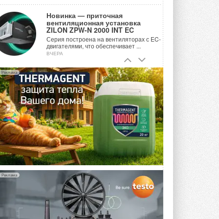
Новинка — приточная
вентиляционная установка
ZILON ZPW-N 2000 INT EC
Серия построена на вентиляторах с EC-
двигателями, что обеспечивает ...
ВЧЕРА
Учёные ЮУрГУ создали
Реклама
каскадную установку,
объединяющую солнечную и
геотермальную энергию
Природосберегающие технологии ...
ВЧЕРА
Для Арктики создали
технологию защиты
ветрогенераторов от аварий
Разработка учитывает влияние
мерзлоты, обледенения и снеговых ...
ВЧЕРА
Реклама
Гибридный тепловой насос PV/T
с одним общим испарителем
Исследователи предложили
конструкцию двухисточникового ...