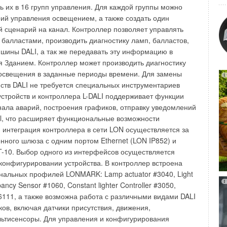
разного назначения. Радиаторы могут применяться в
ть их в 16 групп управления. Для каждой группы можно
рговых зданиях с индивидуальными тепловыми пунктами,
рий управления освещением, а также создать один
х. Все радиаторы Vogel&Noot сертифицированы по ГОСТ и
сценарий на канал. Контроллер позволяет управлять
осстроя России, а производственные процессы всех
балластами, производить диагностику ламп, балластов,
ертифицированны по ISO 9001. Высокоточная сварка,
 шины DALI, а так же передавать эту информацию в
 грунтовка и финальное порошковое покрытие - вот
 Зданием. Контроллер может производить диагностику
ности данных радиаторов на многие годы.
 освещения в заданные периоды времени. Для замены
ств DALI не требуется специальных инструментариев
стройств и контроллера L-DALI поддерживает функции
ала аварий, построения графиков, отправку уведомлений
Уведомления отключены
il, что расширяет функциональные возможности
я интеграция контроллера в сети LON осуществляется за
енного шлюза с одним портом Ethernet (LON IP852) и
-10. Выбор одного из интерфейсов осуществляется
конфигурировании устройства. В контроллер встроена
нальных профилей LONMARK: Lamp actuator #3040, Light
ncy Sensor #1060, Constant lighter Controller #3050,
 #6111, а также возможна работа с различными видами DALI
в, включая датчики присутствия, движения,
ьтисенсоры. Для управления и конфигурирования