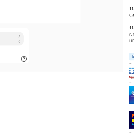
11
Си
11
г.
HE