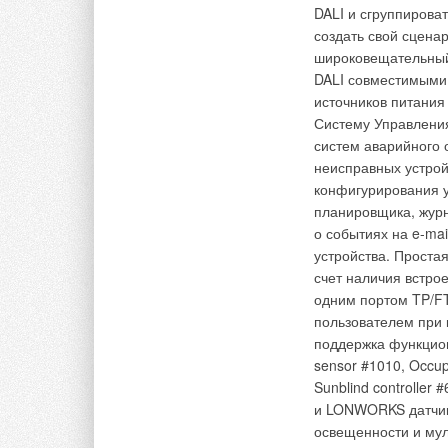
помещениях самого 
DALI и сгруппирова
жилых, офисных, то
В этой теме еще нет комментариев
создать свой сцена
а также в коттеджа
широковещательный 
имеют сертификат Г
DALI совместимыми 
заводов концерна с
Добавить комментарий
источников питания
высококачественная
Систему Управления
составляющие надеж
систем аварийного
Ваше имя *
Ваш E-mail *
неисправных устрой
конфигурирования у
планировщика, журн
Комментарии
Текст комментария
о событиях на e-ma
устройства. Проста
В этой теме еще нет комментариев
счет наличия встро
одним портом TP/FT
пользователем при 
Добавить комментарий
поддержка функцио
sensor #1010, Occupa
Sunblind controller
Ваше имя *
Ваш E-mail *
и LONWORKS датчико
освещенности и мул