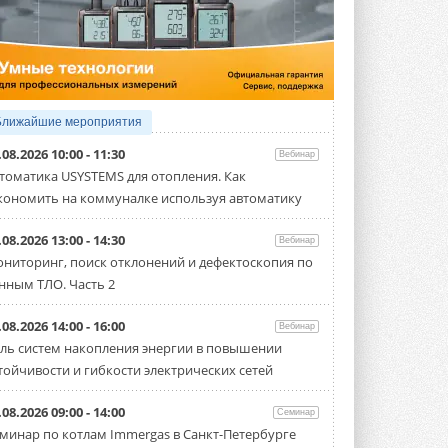
5 АВГУСТА 2026
21-й ежегодный форум
«ЦОД-2026»
Мероприятие пройдет 2-3 сентября в
отеле Radisson Slavyanskaya. Форум
посетит более двух тысяч участников ...
Ближайшие мероприятия
5 АВГУСТА 2026
.08.2026 10:00 - 11:30
Вебинар
Китайская Shenling представила
томатика USYSTEMS для отопления. Как
линейку тепловых насосов
кономить на коммуналке используя автоматику
«воздух-вода» на R290
Серия ThermaX R290 All-In-One
включает три модели ...
.08.2026 13:00 - 14:30
Вебинар
4 АВГУСТА 2026
ниторинг, поиск отклонений и дефектоскопия по
нным ТЛО. Часть 2
Тепловые насосы в связке с
солнечной генерацией и
накопителем снижают
.08.2026 14:00 - 16:00
Вебинар
потребление на 60%
ль систем накопления энергии в повышении
Исследователи из Италии установили ...
тойчивости и гибкости электрических сетей
4 АВГУСТА 2026
«РУСКЛИМАТ Fest 2026» в Уфе
.08.2026 09:00 - 14:00
Семинар
собрал свыше 700 профи
минар по котлам Immergas в Санкт-Петербурге
климатической отрасли