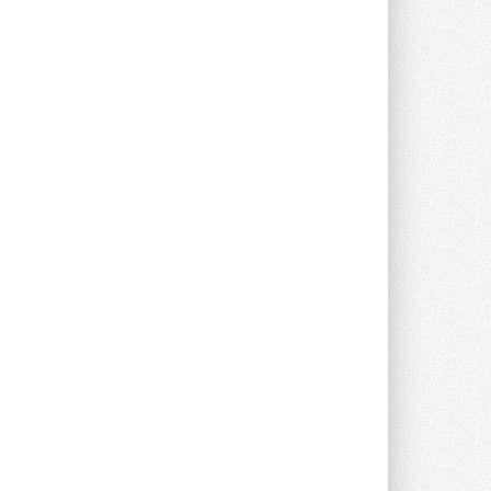
Группа «Теплолюкс» открыла
новую производственную
площадку
Открытие нового завода состоялось
сегодня в Мытищах ...
29 ИЮЛЯ 2026
Stiebel Eltron — спонсирует
международные соревнования
25 спортсменов, выступающих в
прыжках с трамплина и лыжном
двоеборье на международных ...
29 ИЮЛЯ 2026
Новый фирменный магазин
Midea открылся в Сургуте
Компания «Даичи» совместно с
партнером «Энердрим» открыла новый
фирменный магазин Midea в Сургуте ...
29 ИЮЛЯ 2026
Токио — лидер по
интенсивности использования
кондиционеров
Данные получены в ходе очередного