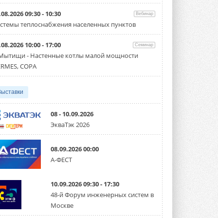
Организатором выступил торгово-
производственный холдинг ...
.08.2026 09:30 - 10:30
Вебинар
3 АВГУСТА 2026
стемы теплоснабжения населенных пунктов
«Датарк» испытал модульный
.08.2026 10:00 - 17:00
ЦОД с плотностью 54 кВт на
Семинар
стойку
 Мытищи - Настенные котлы малой мощности
Испытания прошли на собственной
RMES, COPA
производственной площадке и были ...
3 АВГУСТА 2026
Выставки
Samsung выпускает VRF-
систему DVM на R32
Линейка включает семь типоразмеров
08 - 10.09.2026
производительностью от 22,4 до 56 кВт.
ЭкваТэк 2026
Суммарная длина трубопроводов ...
3 АВГУСТА 2026
08.09.2026 00:00
«СиСофт Девелопмент» подвел
А-ФЕСТ
итоги конкурса студенческих
проектов «ТИМ-лидеры 2026»
Новый сезон конкурса «ТИМ-лидеры»
10.09.2026 09:30 - 17:30
стартует уже в сентябре 2026 года ...
3 АВГУСТА 2026
48-й Форум инженерных систем в
Москве
«Русклимат» укрепляет