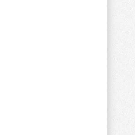
опроса Daikin о восприятии жары ...
28 ИЮЛЯ 2026
CDU производства LG прошёл
валидацию NVIDIA для ИИ-дата-
центров
Компания становится официальным
партнёром NVIDIA по системам ...
28 ИЮЛЯ 2026
В Великобритании предлагают
сделать кондиционирование
обязательным для новостроек
Либеральные демократы внесли
предложение оснащать все новые ...
1
28 ИЮЛЯ 2026
В Подмосковье запустят
производство холодильной
техники и теплообменного
оборудования
Проект реализует компания «ВЕЗА» ...
28 ИЮЛЯ 2026
Ридан объявил о старте продаж
автоматического
балансировочного клапана