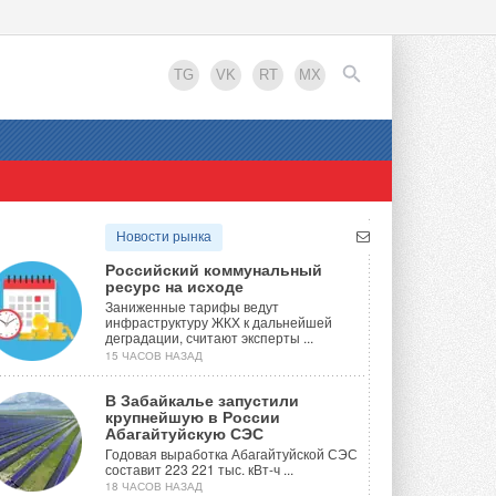
TG
VK
RT
MX
EN
Новости рынка
Российский коммунальный
ресурс на исходе
Заниженные тарифы ведут
инфраструктуру ЖКХ к дальнейшей
деградации, считают эксперты ...
15 ЧАСОВ НАЗАД
В Забайкалье запустили
крупнейшую в России
Абагайтуйскую СЭС
Годовая выработка Абагайтуйской СЭС
составит 223 221 тыс. кВт-ч ...
18 ЧАСОВ НАЗАД