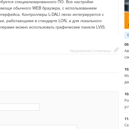
ебуется специализированного ПО. Все настройки
помощи обычного WEB браузера, с использованием
терфейса. Контроллеры L-DALI легко интегрируются с
ми, работающими в стандарте LON, а для локального
лерами можно использовать графические панели LVIS.
09
Ав
Уведомления отключены
сэ
10
Мо
да
10
Ро
ус
11
Се