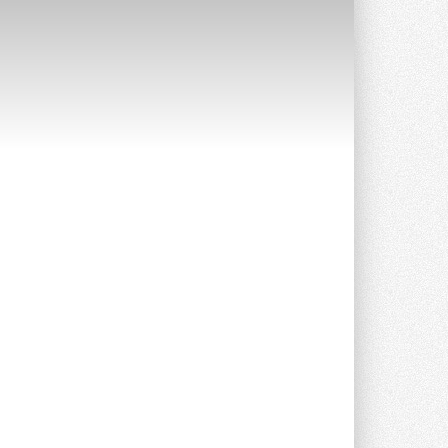
Уже через месяц в России
можно будет устанавливать
солнечные панели в МКД
С 1 сентября снимается запрет на
микрогенерацию в многоквартирных ...
30 ИЮЛЯ 2026
Канальные вентиляторы с ЕС-
двигателями Sysimple TRS EC
Poti
Новинка от Системэйр —
прямоугольный канальный ...
30 ИЮЛЯ 2026
Краска для окон: как выбрать
состав, который не
растрескается после первой
зимы
Частые вопросы о краске для окон ...
30 ИЮЛЯ 2026
СИЭНПИ РУС представила
новую серию консольных
насосов NM
Усовершенствованная гидравлика
помогает снизить энергопотребление ...
30 ИЮЛЯ 2026