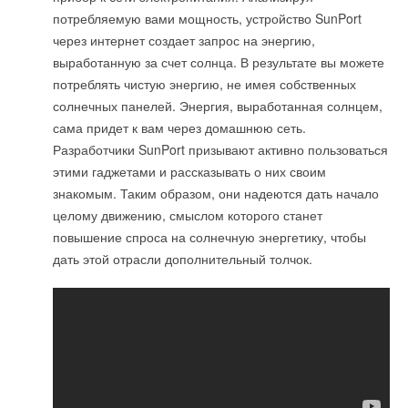
потребляемую вами мощность, устройство SunPort
Уведомления отключены
через интернет создает запрос на энергию,
Комментарии
выработанную за счет солнца. В результате вы можете
потреблять чистую энергию, не имея собственных
В этой теме еще нет комментариев
солнечных панелей. Энергия, выработанная солнцем,
сама придет к вам через домашнюю сеть.
Разработчики SunPort призывают активно пользоваться
Добавить комментарий
этими гаджетами и рассказывать о них своим
знакомым. Таким образом, они надеются дать начало
Ваше имя *
целому движению, смыслом которого станет
повышение спроса на солнечную энергетику, чтобы
Ваш E-mail *
дать этой отрасли дополнительный толчок.
Текст комментария