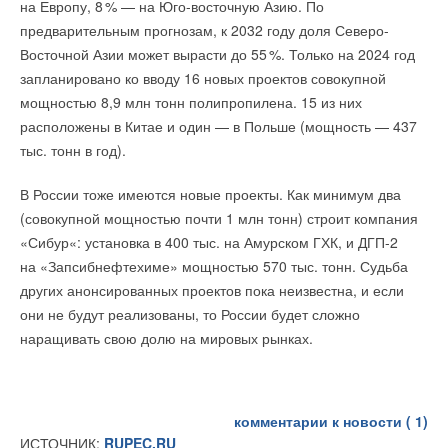
на Европу,
8
% — на Юго-восточную Азию. По
электроэнергии на душу населения в Индии и Юго-
предварительным прогнозам, к 2032 году доля Северо-
Восточной Азии быстро росло, в Африке оно практически
Восточной Азии может вырасти до 5
5
%. Только на 2024 год
стагнирует уже более трех десятилетий. «
Потребление
запланировано ко вводу 16 новых проектов совокупной
электроэнергии является ключевым индикатором
мощностью 8,9 млн тонн полипропилена. 15 из них
экономического развития в любой стране, и это мрачный
расположены в Китае и один — в Польше (мощность — 437
знак, что в Африке оно не изменялось в расчете на душу
тыс. тонн в год).
населения на протяжении более трех десятилетий
», —
говорит
исполнительный директор МЭА Фатих Бироль
.
В России тоже имеются новые проекты. Как минимум два
(совокупной мощностью почти 1 млн тонн) строит компания
Думаю, что представители китайской солнечной индустрии,
«Сибур«: установка в 400 тыс. на Амурском ГХК, и ДГП-2
обладатели гигантских неиспользуемых мощностей по
на «Запсибнефтехиме» мощностью 570 тыс. тонн. Судьба
производству солнечных модулей, с вожделением смотрят
других анонсированных проектов пока неизвестна, и если
на африканский континент как на перспективный рынок
они не будут реализованы, то России будет сложно
сбыта.
наращивать свою долю на мировых рынках.
ИСТОЧНИК:
RENEN.RU
комментарии к новости (
1
)
Читайте по теме:
ИСТОЧНИК:
RUPEC.RU