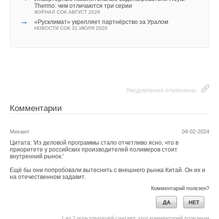
→
Германия подключила более 1 ГВт морской
Thermo: чем отличаются три серии
ветроэнергетики за полгода
ЖУРНАЛ СОК АВГУСТ 2026
НОВОСТИ СОК 22 ИЮЛЯ 2026
→
«Русклимат» укрепляет партнёрство за Уралом
НОВОСТИ СОК 31 ИЮЛЯ 2026
Уведомления отключены
Уведомления отключены
Комментарии
Комментарии
В этой теме еще нет комментариев
Михаил
04-02-2024
Цитата: 'Из деловой программы стало отчетливо ясно, что в
приоритете у российских производителей полимеров стоит
Добавить комментарий
внутренний рынок.'
Ещё бы они попробовали вытеснить с внешнего рынка Китай. Он их и
Ваше имя *
на отечественном задавит.
Комментарий полезен?
ДА
НЕТ
Ваш E-mail *
1
из
2
пользователей считают этот комментарий полезным