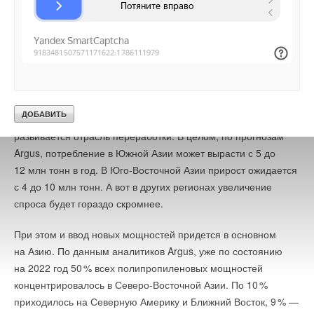
полипропилена в Китай в 2023 году вырос на 1
3
%, тогда как
закупки полиэтилена сократились.
Argus прогнозирует дальнейший интенсивный спрос
на полипропилен в Северо-Восточной Азии. Потребление
этого полимера здесь должно вырасти за 10 лет
ориентировочно с 40 до 65 млн тонн в год. Вторым крупным
регионом роста спроса является Индия, где серьезно
развивается отрасль переработки. В целом, по прогнозам
В докладе отмечается, что увеличение производства
Argus, потребление в Южной Азии может вырасти с 5 до
электроэнергии из возобновляемых источников энергии
12 млн тонн в год. В Юго-Восточной Азии прирост ожидается
и ядерной энергии, по-видимому, приводит к снижению
с 4 до 10 млн тонн. А вот в других регионах увеличение
выбросов в энергетическом секторе. Ожидается, что
спроса будет гораздо скромнее.
глобальные выбросы от производства электроэнергии
сократятся на 2,
4
% в 2024 году, после чего последует
При этом и ввод новых мощностей придется в основном
дальнейшее снижение (но меньшими темпами) в 2025
на Азию. По данным аналитиков Argus, уже по состоянию
и 2026 годах.
на 2022 год 5
0
% всех полипропиленовых мощностей
концентрировалось в Северо-Восточной Азии. По 1
0
%
Согласно отчету, Африка стоит особняком в тенденциях
приходилось на Северную Америку и Ближний Восток,
9
% —
спроса на электроэнергию. В то время как потребление