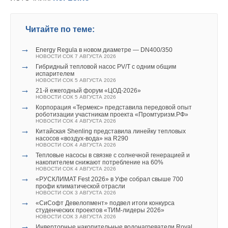
→
В Забайкалье запустили крупнейшую в России
Абагайтуйскую СЭС
НОВОСТИ СОК 7 АВГУСТА 2026
Читайте по теме:
→
Учёные ЮУрГУ создали каскадную установку,
объединяющую солнечную и геотермальную энергию
→
НОВОСТИ СОК 6 АВГУСТА 2026
Energy Regula в новом диаметре — DN400/350
→
НОВОСТИ СОК 7 АВГУСТА 2026
Тепловые насосы в связке с солнечной генерацией и
→
накопителем снижают потребление на 60%
Гибридный тепловой насос PV/T с одним общим
НОВОСТИ СОК 4 АВГУСТА 2026
испарителем
→
НОВОСТИ СОК 5 АВГУСТА 2026
США запретили использование иностранных
→
инверторов
21-й ежегодный форум «ЦОД-2026»
НОВОСТИ СОК 31 ИЮЛЯ 2026
НОВОСТИ СОК 5 АВГУСТА 2026
→
→
Уже через месяц в России можно будет устанавливать
Корпорация «Термекс» представила передовой опыт
солнечные панели в МКД
роботизации участникам проекта «Промтуризм.РФ»
НОВОСТИ СОК 30 ИЮЛЯ 2026
НОВОСТИ СОК 4 АВГУСТА 2026
→
→
ВИЭ обойдут уголь по выработке электроэнергии в
Китайская Shenling представила линейку тепловых
текущем году
насосов «воздух-вода» на R290
НОВОСТИ СОК 27 ИЮЛЯ 2026
НОВОСТИ СОК 4 АВГУСТА 2026
→
→
Китай опубликовал план развития сектора ВИЭ на
Тепловые насосы в связке с солнечной генерацией и
период 2026-2030 гг.
накопителем снижают потребление на 60%
НОВОСТИ СОК 24 ИЮЛЯ 2026
НОВОСТИ СОК 4 АВГУСТА 2026
→
→
В Дагестане ввели вторую очередь крупнейшей в России
«РУСКЛИМАТ Fest 2026» в Уфе собрал свыше 700
ветроэлектростанции
профи климатической отрасли
НОВОСТИ СОК 23 ИЮЛЯ 2026
НОВОСТИ СОК 3 АВГУСТА 2026
→
→
LONGi вновь установила мировой рекорд
«СиСофт Девелопмент» подвел итоги конкурса
эффективности тандемных солнечных элементов —
студенческих проектов «ТИМ-лидеры 2026»
35,5%
НОВОСТИ СОК 3 АВГУСТА 2026
НОВОСТИ СОК 22 ИЮЛЯ 2026
→
Инверторные накопительные водонагреватели Royal