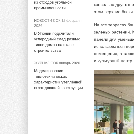
из отходов угольной
компаний должен б
консольно друг отн
промышленности
а у акционеров — 
этом верхние блоки
с «усольским зако
НОВОСТИ СОК 12 февраля
дивидендов до про
На все террасах баш
2026
она.
зеленых растений. 
В Японии подсчитали
углеродный след разных
панели для уменьшен
ИСТОЧНИК: ВЕДО
типов домов на этапе
использоваться пе
строительства
помещения, а также
и культурный центр.
ЖУРНАЛ СОК январь 2026
Комментарии
Моделирование
теплотехнических
характеристик утеплённой
В этой теме еще нет комментариев
ограждающей конструкции
Добавить комментарий
Ваше имя *
Ваш E-mail *