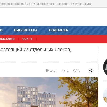
ебоскреб, состоящий из отдельных блоков, сложенных друг на друга
фере экологии в 2022 году
2349
1
0
ИИ
БИБЛИОТЕКА
ПОДПИСКА
ВЫСТАВКИ
COK TV
состоящий из отдельных блоков,
2417
1
0