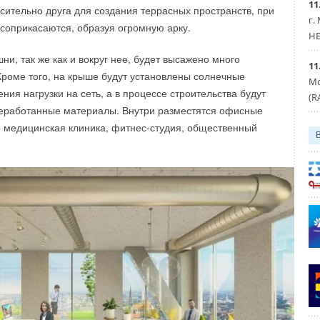
11
ыть чёткий план мероприятий по снижению выбросов,
осительно друга для создания террасных пространств, при
г.
финансовый стимул их выполнять. По аналогии
 соприкасаются, образуя огромную арку.
HE
ном» таковым может быть запрет на выплату
ведения модернизации и снижения выбросов
», — отметила
ни, так же как и вокруг нее, будет высажено много
11
Кроме того, на крыше будут установлены солнечные
Мо
ия нагрузки на сеть, а в процессе строительства будут
(R
МОСТИ
реработанные материалы. Внутри разместятся офисные
 медицинская клиника, фитнес-студия, общественный
Уведомления отключены