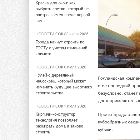
Краска для окон: как
НОВОСТИ СОК 17 июля 2026
выбрать состав, который не
Приоритетным в раб
Новая редакция СП
растрескается после первой
году станет новое 
60.13330.2020
зимы
направлений которо
НОВОСТИ СОК 13 июля 2026
и закон о расширен
НОВОСТИ СОК 22 июля 2026
Установлен порядок
утилизацию товаров
Города начнут строить по
восстановления паспортов
законодательной ба
ГОСТу с учетом изменений
трубопроводной арматуры
климата
с судна на судно з
лесозаготовительно
НОВОСТИ СОК 13 июля 2026
НОВОСТИ СОК 6 июля 2026
законных оснований
ВИЭ оказались эффективнее
«Улей»: деревянный
сообщает пресс-сл
Голландская компа
налогов и госрасходов в
небоскрёб, который может
снижении выбросов CO₂
и ее последний про
изменить будущее высотного
«
Всего в 2021 год
строительства
безусловно, станет
НОВОСТИ СОК 7 июля 2026
разного уровня. О
достопримечательн
Китай установил новые
природных ресурсо
НОВОСТИ СОК 1 июля 2026
стандарты
уровнях. Мы продол
Кирпичи-конструктор:
Проект представляе
энергопотребления и
технология позволяет
направленных на у
кубообразных секци
эффективности для
разбирать дома и заново
экологической ситу
кубики.
солнечной индустрии
строить
выстраиванию гра