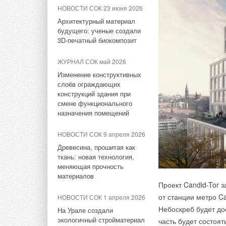
НОВОСТИ СОК 7 июля 2026
законы должны раб
НОВОСТИ СОК 23 июня 2026
Минэкономразвития вводит
Виктория Абрамче
Архитектурный материал
статус «технологических
будущего: ученые создали
лидеров»
Абрамченко обрати
3D-печатный биокомпозит
и бизнеса в деле с
НОВОСТИ СОК 6 июля 2026
ЖУРНАЛ СОК май 2026
в сферу их ответст
Гибридная энергосистема
Изменение конструктивных
продукции и упако
поможет Кубе сократить
слоёв ограждающих
объектам. Теперь с
выбросы на две трети
конструкций здания при
от обязанности лик
смене функционального
НОВОСТИ СОК 3 июля 2026
напомнила, что уже 
назначения помещений
В северных морях
обязательному экол
обнаружили почти 20 млрд
НОВОСТИ СОК 9 апреля 2026
промышленных предп
тонн органического углерода
Древесина, прошитая как
ткань: новая технология,
По мнению Абрамче
НОВОСТИ СОК 2 июля 2026
меняющая прочность
качество воздуха п
материалов
В России вступил в силу
что принимаемые ме
Проект Candid-Tor 
«зеленый» стандарт для
ситуации, но и сфо
многоквартирных домов
от станции метро Ca
НОВОСТИ СОК 1 апреля 2026
и ведения бизнеса. 
Небоскреб будет до
На Урале создали
выбросов загрязня
экологичный стройматериал
часть будет состоя