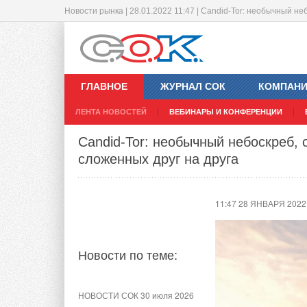
Новости рынка | 28.01.2022 11:47 | Candid-Tor: необычный н
Определены приоритеты России в с
11:45 28 ЯНВАРЯ 2022
ГЛАВНОЕ
ЖУРНАЛ СОК
КОМПАН
ЛЕНТА НОВОСТЕЙ
ВЕБИНАРЫ И КОНФЕРЕНЦИИ
Новости по теме:
Candid-Tor: необычный небоскреб, 
сложенных друг на друга
НОВОСТИ СОК 23 июля 2026
Коалиция из 19 штатов и
Нью-Йорка подала в суд на
11:47 28 ЯНВАРЯ 2022
EPA
НОВОСТИ СОК 22 июля 2026
Новости по теме:
Города начнут строить по
ГОСТу с учетом изменений
климата
НОВОСТИ СОК 30 июля 2026