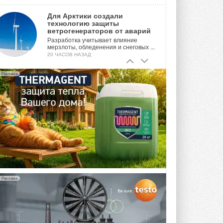
Для Арктики создали
технологию защиты
ветрогенераторов от аварий
Разработка учитывает влияние
мерзлоты, обледенения и снеговых ...
20 ЧАСОВ НАЗАД
Гибридный тепловой насос PV/T
Реклама
с одним общим испарителем
Исследователи предложили
конструкцию двухисточникового ...
ВЧЕРА
21-й ежегодный форум
«ЦОД-2026»
Мероприятие пройдет 2-3 сентября в
отеле Radisson Slavyanskaya. Форум
посетит более двух тысяч участников ...
ВЧЕРА
Реклама
Китайская Shenling представила
линейку тепловых насосов
«воздух-вода» на R290
Серия ThermaX R290 All-In-One
включает три модели ...