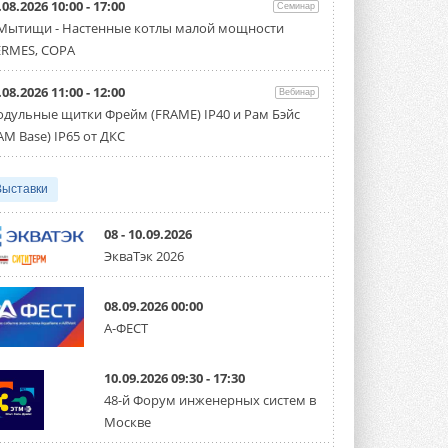
.08.2026 10:00 - 17:00
производительностью от 22,4 до 56 кВт.
Семинар
Суммарная длина трубопроводов ...
 Мытищи - Настенные котлы малой мощности
3 АВГУСТА 2026
RMES, COPA
«СиСофт Девелопмент» подвел
.08.2026 11:00 - 12:00
итоги конкурса студенческих
Вебинар
проектов «ТИМ-лидеры 2026»
дульные щитки Фрейм (FRAME) IP40 и Рам Бэйс
Новый сезон конкурса «ТИМ-лидеры»
AM Base) IP65 от ДКС
стартует уже в сентябре 2026 года ...
3 АВГУСТА 2026
Выставки
«Русклимат» укрепляет
партнёрство за Уралом
Президент Омского землячества в
08 - 10.09.2026
Москве Михаил Тимошенко посетил
ЭкваТэк 2026
Омск с трёхдневным рабочим визитом ...
31 ИЮЛЯ 2026
08.09.2026 00:00
Carrier модернизирует
А-ФЕСТ
флагманский чиллер AquaEdge
19XR
Чиллер получил новую версию,
10.09.2026 09:30 - 17:30
работающую на хладагенте R1234ze ...
31 ИЮЛЯ 2026
48-й Форум инженерных систем в
Москве
Mitsubishi расширяет