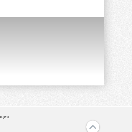
Новый фирменный магазин
Midea открылся в Сургуте
Компания «Даичи» совместно с
партнером «Энердрим» открыла новый
фирменный магазин Midea в Сургуте ...
29 ИЮЛЯ 2026
Токио — лидер по
интенсивности использования
кондиционеров
Данные получены в ходе очередного
опроса Daikin о восприятии жары ...
28 ИЮЛЯ 2026
CDU производства LG прошёл
валидацию NVIDIA для ИИ-дата-
центров
Компания становится официальным
партнёром NVIDIA по системам ...
28 ИЮЛЯ 2026
В Великобритании предлагают
ация
сделать кондиционирование
обязательным для новостроек
Либеральные демократы внесли