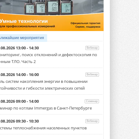
4 АВГУСТА 2026
Тепловые насосы в связке с
солнечной генерацией и
накопителем снижают
потребление на 60%
Исследователи из Италии установили ...
Ближайшие мероприятия
4 АВГУСТА 2026
.08.2026 13:00 - 14:30
Вебинар
«РУСКЛИМАТ Fest 2026» в Уфе
ниторинг, поиск отклонений и дефектоскопия по
собрал свыше 700 профи
нным ТЛО. Часть 2
климатической отрасли
Организатором выступил торгово-
производственный холдинг ...
.08.2026 14:00 - 16:00
Вебинар
3 АВГУСТА 2026
ль систем накопления энергии в повышении
тойчивости и гибкости электрических сетей
«Датарк» испытал модульный
ЦОД с плотностью 54 кВт на
стойку
.08.2026 09:00 - 14:00
Семинар
Испытания прошли на собственной
минар по котлам Immergas в Санкт-Петербурге
производственной площадке и были ...
3 АВГУСТА 2026
.08.2026 09:30 - 10:30
Вебинар
Samsung выпускает VRF-
стемы теплоснабжения населенных пунктов
систему DVM на R32
Линейка включает семь типоразмеров