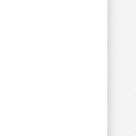
Краска для окон: как выбрать
состав, который не
растрескается после первой
зимы
Частые вопросы о краске для окон ...
30 ИЮЛЯ 2026
СИЭНПИ РУС представила
новую серию консольных
насосов NM
Усовершенствованная гидравлика
помогает снизить энергопотребление ...
30 ИЮЛЯ 2026
Группа «Теплолюкс» открыла
новую производственную
площадку
Открытие нового завода состоялось
сегодня в Мытищах ...
29 ИЮЛЯ 2026
Stiebel Eltron — спонсирует
международные соревнования
25 спортсменов, выступающих в
прыжках с трамплина и лыжном
двоеборье на международных ...
29 ИЮЛЯ 2026