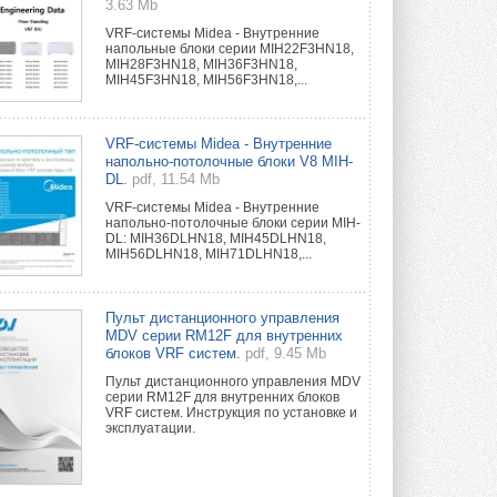
3.63 Mb
VRF-системы Midea - Внутренние
напольные блоки серии MIH22F3HN18,
MIH28F3HN18, MIH36F3HN18,
MIH45F3HN18, MIH56F3HN18,...
VRF-системы Midea - Внутренние
напольно-потолочные блоки V8 MIH-
DL.
pdf, 11.54 Mb
VRF-системы Midea - Внутренние
напольно-потолочные блоки серии MIH-
DL: MIH36DLHN18, MIH45DLHN18,
MIH56DLHN18, MIH71DLHN18,...
Пульт дистанционного управления
MDV серии RM12F для внутренних
блоков VRF систем.
pdf, 9.45 Mb
Пульт дистанционного управления MDV
серии RM12F для внутренних блоков
VRF систем. Инструкция по установке и
эксплуатации.