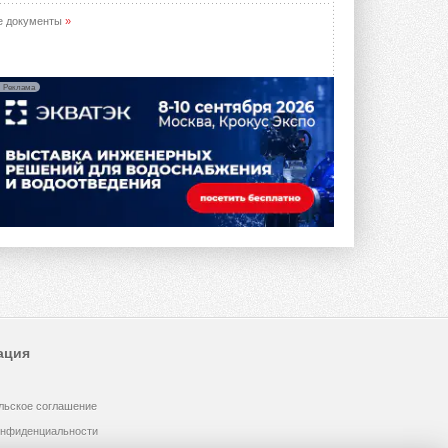
е документы
»
Реклама
ация
льское соглашение
онфиденциальности