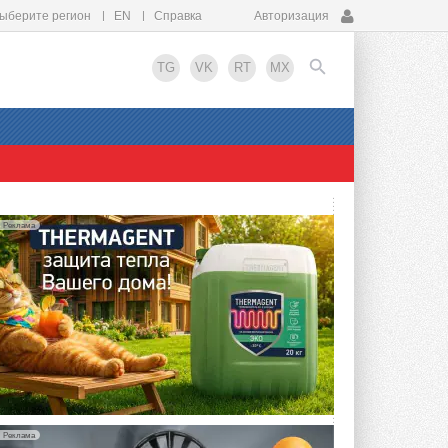
ыберите регион
EN
Справка
Авторизация
TG
VK
RT
MX
EN
Реклама
Реклама