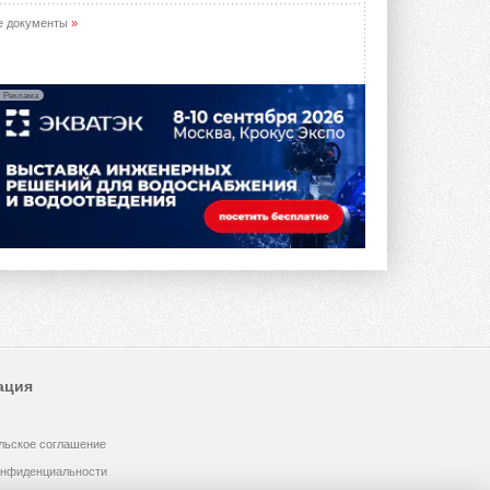
е документы
»
Реклама
ация
льское соглашение
онфиденциальности