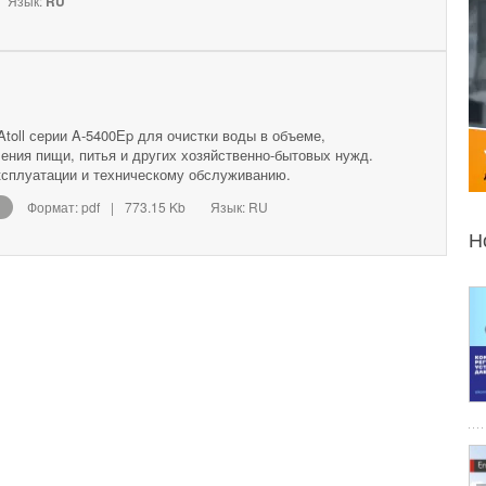
Язык:
RU
toll серии A-5400Еp для очистки воды в объеме,
ения пищи, питья и других хозяйственно-бытовых нужд.
эксплуатации и техническому обслуживанию.
Формат: pdf
|
773.15 Kb
Язык: RU
Н