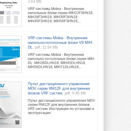
3.63 Mb
VRF-системы Midea - Внутренние
напольные блоки серии MIH22F3HN18,
MIH28F3HN18, MIH36F3HN18,
MIH45F3HN18, MIH56F3HN18,...
VRF-системы Midea - Внутренние
напольно-потолочные блоки V8 MIH-
DL.
pdf, 11.54 Mb
VRF-системы Midea - Внутренние
напольно-потолочные блоки серии MIH-
DL: MIH36DLHN18, MIH45DLHN18,
MIH56DLHN18, MIH71DLHN18,...
Пульт дистанционного управления
MDV серии RM12F для внутренних
блоков VRF систем.
pdf, 9.45 Mb
Пульт дистанционного управления MDV
серии RM12F для внутренних блоков
VRF систем. Инструкция по установке и
эксплуатации.