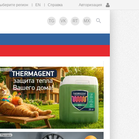
ыберите регион
EN
Справка
Авторизация
TG
VK
RT
MX
EN
Реклама
Реклама