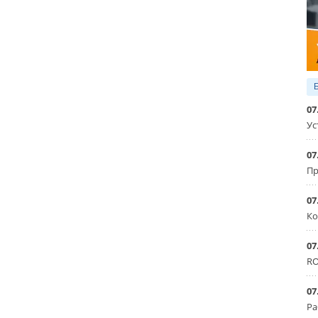
07
Ус
07
Пр
07
Ко
07
RO
07
Ра