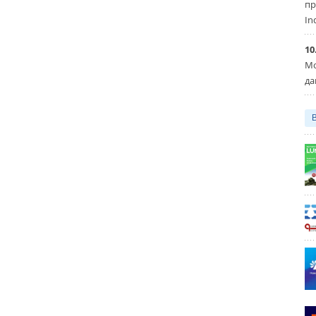
пр
In
10
Мо
да