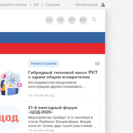
ыберите регион
EN
Справка
Авторизация
TG
VK
RT
MX
EN
Новости рынка
Гибридный тепловой насос PV/T
с одним общим испарителем
Исследователи предложили
конструкцию двухисточникового ...
18 ЧАСОВ НАЗАД
21-й ежегодный форум
«ЦОД-2026»
Мероприятие пройдет 2-3 сентября в
отеле Radisson Slavyanskaya. Форум
посетит более двух тысяч участников ...
19 ЧАСОВ НАЗАД