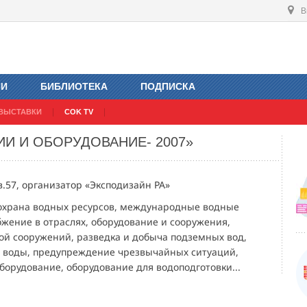
В
ИИ
БИБЛИОТЕКА
ПОДПИСКА
ВЫСТАВКИ
COK TV
И И ОБОРУДОВАНИЕ- 2007»
ав.57, организатор «Эксподизайн РА»
охрана водных ресурсов, международные водные
бжение в отраслях, оборудование и сооружения,
той сооружений, разведка и добыча подземных вод,
а воды, предупреждение чрезвычайных ситуаций,
борудование, оборудование для водоподготовки...