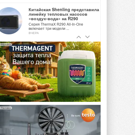
Китайская Shenling представила
линейку тепловых насосов
«воздух-вода» на R290
Серия ThermaX R290 All-In-One
включает три модели ...
ВЧЕРА
Тепловые насосы в связке с
Реклама
солнечной генерацией и
накопителем снижают
потребление на 60%
Исследователи из Италии установили ...
ВЧЕРА
«РУСКЛИМАТ Fest 2026» в Уфе
собрал свыше 700 профи
климатической отрасли
Организатором выступил торгово-
производственный холдинг ...
3 АВГУСТА 2026
Реклама
«Датарк» испытал модульный
ЦОД с плотностью 54 кВт на
стойку
Испытания прошли на собственной
производственной площадке и были ...