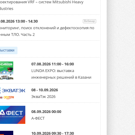
оектирования VRF – систем Mitsubishi Heavy
Чиллер получил новую версию,
работающую на хладагенте R1234ze ...
dustries
31 ИЮЛЯ 2026
.08.2026 13:00 - 14:30
Вебинар
Mitsubishi расширяет
ниторинг, поиск отклонений и дефектоскопия по
направление систем
охлаждения для ЦОД
нным ТЛО. Часть 2
Mitsubishi Electric создаёт в США новую
компанию MEHITS US Inc. ...
31 ИЮЛЯ 2026
Выставки
США запретили использование
иностранных инверторов
07.08.2026 11:00 - 16:00
28 июля 2026 года Федеральная
LUNDA EXPO: выставка
комиссия по связи США (FCC) обновила
инженерных решений в Казани
свой специальный перечень Covered ...
31 ИЮЛЯ 2026
08 - 10.09.2026
Уже через месяц в России
ЭкваТэк 2026
можно будет устанавливать
солнечные панели в МКД
С 1 сентября снимается запрет на
08.09.2026 00:00
микрогенерацию в многоквартирных ...
А-ФЕСТ
30 ИЮЛЯ 2026
Канальные вентиляторы с ЕС-
10.09.2026 09:30 - 17:30