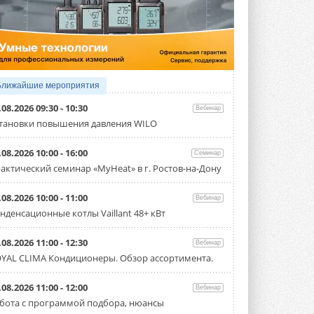
3 АВГУСТА 2026
Samsung выпускает VRF-
систему DVM на R32
Линейка включает семь типоразмеров
производительностью от 22,4 до 56 кВт.
Суммарная длина трубопроводов ...
Ближайшие мероприятия
3 АВГУСТА 2026
.08.2026 09:30 - 10:30
Вебинар
«СиСофт Девелопмент» подвел
тановки повышения давления WILO
итоги конкурса студенческих
проектов «ТИМ-лидеры 2026»
.08.2026 10:00 - 16:00
Семинар
Новый сезон конкурса «ТИМ-лидеры»
стартует уже в сентябре 2026 года ...
актический семинар «MyHeat» в г. Ростов-на-Дону
3 АВГУСТА 2026
.08.2026 10:00 - 11:00
Вебинар
«Русклимат» укрепляет
нденсационные котлы Vaillant 48+ кВт
партнёрство за Уралом
Президент Омского землячества в
Москве Михаил Тимошенко посетил
.08.2026 11:00 - 12:30
Вебинар
Омск с трёхдневным рабочим визитом ...
YAL CLIMA Кондиционеры. Обзор ассортимента.
31 ИЮЛЯ 2026
Carrier модернизирует
.08.2026 11:00 - 12:00
Вебинар
флагманский чиллер AquaEdge
бота с программой подбора, нюансы
19XR