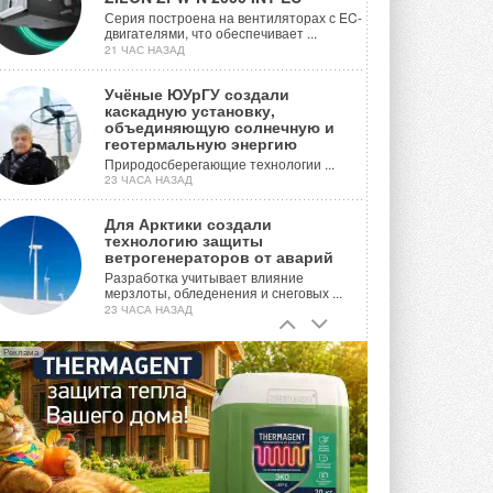
Серия построена на вентиляторах с EC-
двигателями, что обеспечивает ...
21 ЧАС НАЗАД
Учёные ЮУрГУ создали
каскадную установку,
объединяющую солнечную и
геотермальную энергию
Природосберегающие технологии ...
23 ЧАСА НАЗАД
Для Арктики создали
технологию защиты
ветрогенераторов от аварий
Разработка учитывает влияние
мерзлоты, обледенения и снеговых ...
23 ЧАСА НАЗАД
Гибридный тепловой насос PV/T
Реклама
с одним общим испарителем
Исследователи предложили
конструкцию двухисточникового ...
ВЧЕРА
21-й ежегодный форум