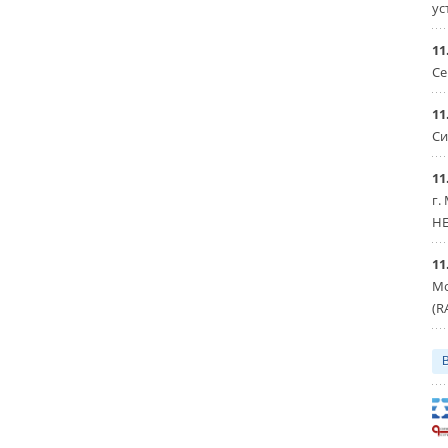
ус
11
Се
11
Си
11
г.
HE
11
Мо
(R