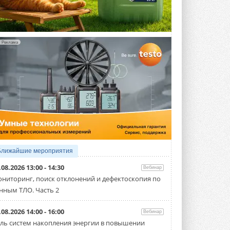
«ЦОД-2026»
Мероприятие пройдет 2-3 сентября в
отеле Radisson Slavyanskaya. Форум
посетит более двух тысяч участников ...
ВЧЕРА
Реклама
Китайская Shenling представила
линейку тепловых насосов
«воздух-вода» на R290
Серия ThermaX R290 All-In-One
включает три модели ...
4 АВГУСТА 2026
Тепловые насосы в связке с
солнечной генерацией и
накопителем снижают
потребление на 60%
Исследователи из Италии установили ...
Ближайшие мероприятия
4 АВГУСТА 2026
.08.2026 13:00 - 14:30
Вебинар
«РУСКЛИМАТ Fest 2026» в Уфе
ниторинг, поиск отклонений и дефектоскопия по
собрал свыше 700 профи
нным ТЛО. Часть 2
климатической отрасли
Организатором выступил торгово-
производственный холдинг ...
.08.2026 14:00 - 16:00
Вебинар
3 АВГУСТА 2026
ль систем накопления энергии в повышении