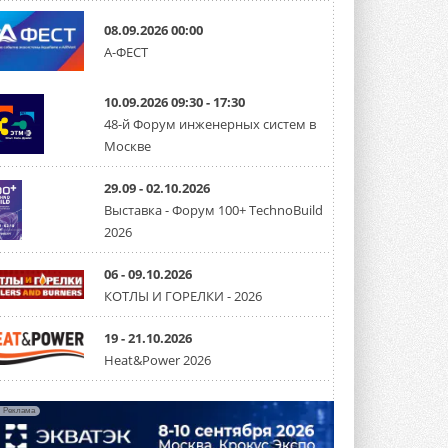
08.09.2026 00:00
Carrier модернизирует
А-ФЕСТ
флагманский чиллер AquaEdge
19XR
Чиллер получил новую версию,
10.09.2026 09:30 - 17:30
работающую на хладагенте R1234ze ...
31 ИЮЛЯ 2026
48-й Форум инженерных систем в
Москве
Mitsubishi расширяет
направление систем
охлаждения для ЦОД
29.09 - 02.10.2026
Mitsubishi Electric создаёт в США новую
Выставка - Форум 100+ TechnoBuild
компанию MEHITS US Inc. ...
2026
31 ИЮЛЯ 2026
06 - 09.10.2026
США запретили использование
иностранных инверторов
КОТЛЫ И ГОРЕЛКИ - 2026
28 июля 2026 года Федеральная
комиссия по связи США (FCC) обновила
свой специальный перечень Covered ...
19 - 21.10.2026
31 ИЮЛЯ 2026
Heat&Power 2026
Уже через месяц в России
можно будет устанавливать
Реклама
солнечные панели в МКД
С 1 сентября снимается запрет на