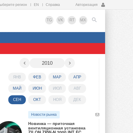
ыберите регион
EN
Справка
Авторизация
TG
VK
RT
MX
EN
‹
›
2010
ЯНВ
ФЕВ
МАР
АПР
МАЙ
ИЮН
ИЮЛ
АВГ
СЕН
ОКТ
НОЯ
ДЕК
Новости рынка
Новинка — приточная
вентиляционная установка
ZILON ZPW-N 2000 INT EC