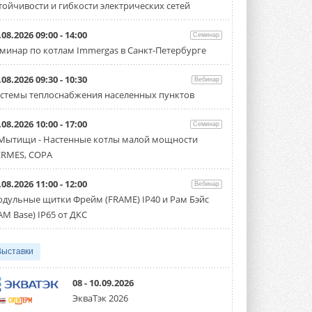
тойчивости и гибкости электрических сетей
«Датарк» испытал модульный
ЦОД с плотностью 54 кВт на
стойку
.08.2026 09:00 - 14:00
Семинар
Испытания прошли на собственной
минар по котлам Immergas в Санкт-Петербурге
производственной площадке и были ...
3 АВГУСТА 2026
.08.2026 09:30 - 10:30
Вебинар
Samsung выпускает VRF-
стемы теплоснабжения населенных пунктов
систему DVM на R32
Линейка включает семь типоразмеров
.08.2026 10:00 - 17:00
производительностью от 22,4 до 56 кВт.
Семинар
Суммарная длина трубопроводов ...
 Мытищи - Настенные котлы малой мощности
3 АВГУСТА 2026
RMES, COPA
«СиСофт Девелопмент» подвел
.08.2026 11:00 - 12:00
итоги конкурса студенческих
Вебинар
проектов «ТИМ-лидеры 2026»
дульные щитки Фрейм (FRAME) IP40 и Рам Бэйс
Новый сезон конкурса «ТИМ-лидеры»
AM Base) IP65 от ДКС
стартует уже в сентябре 2026 года ...
3 АВГУСТА 2026
Выставки
«Русклимат» укрепляет
партнёрство за Уралом
Президент Омского землячества в
08 - 10.09.2026
Москве Михаил Тимошенко посетил
ЭкваТэк 2026
Омск с трёхдневным рабочим визитом ...
31 ИЮЛЯ 2026