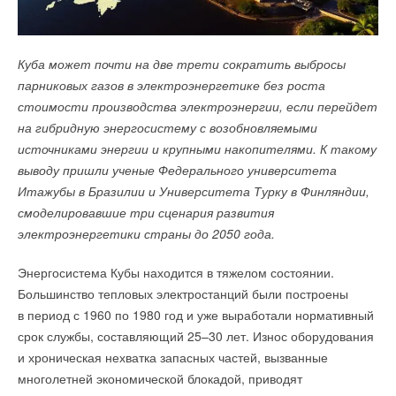
В Ванкувере открылось необычное десятиэтажное здание
DANTEX
представил новое поколение мультизональных
Куба может почти на две трети сократить выбросы
The Hive («Улей»), ставшее самым высоким
Бренд
Royal Thermo
, производитель радиаторов №1*
VRF-систем MVS-10 на экологичном хладагенте R32. При
парниковых газов в электроэнергетике без роста
сейсмостойким сооружением из массивной древесины
в России, получил новый патент на собственную разработку
разработке серии основной акцент был сделан
стоимости производства электроэнергии, если перейдет
в Северной Америке. Проект, разработанный компанией
в области отопительного оборудования — интегрированный
на повышении энергоэффективности, надежности, гибкости
на гибридную энергосистему с возобновляемыми
Dialog Design совместно с инженерами Fast + Epp,
узел крепления устройств распределения тепла для
проектирования и цифровизации сервисного обслуживания.
источниками энергии и крупными накопителями. К такому
расположен в районе False Creek Flats и полностью
стальных панельных радиаторов. Решение, представленное
выводу пришли ученые Федерального университета
построен из инженерной древесины без традиционного
R&D-командой, стало очередным шагом в развитии
Новая серия предназначена для административных,
Итажубы в Бразилии и Университета Турку в Финляндии,
бетонного ядра.
инженерных компетенций бренда и подтверждением статуса
коммерческих, гостиничных, медицинских и жилых объектов,
смоделировавшие три сценария развития
ключевого технологического лидера отрасли,
где инженерные системы должны обеспечивать высокую
электроэнергетики страны до 2050 года.
формирующего новые стандарты на рынке отопительного
производительность, надежность и низкие эксплуатационные
оборудования.
затраты.
Энергосистема Кубы находится в тяжелом состоянии.
Большинство тепловых электростанций были построены
Новая разработка Royal Thermo позволяет устанавливать
Полностью инверторная архитектура позволяет точно
в период с 1960 по 1980 год и уже выработали нормативный
распределители тепла — приборы индивидуального учёта
регулировать производительность оборудования и снижать
срок службы, составляющий 25–30 лет. Износ оборудования
тепловой энергии — прямо на радиатор. Такие устройства
энергопотребление. Дополнительную энергоэффективность
и хроническая нехватка запасных частей, вызванные
всё чаще используются в современных жилых комплексах,
обеспечивает интеллектуальная технология DiTex 2.0,
многолетней экономической блокадой, приводят
многоквартирных домах, административных и коммерческих