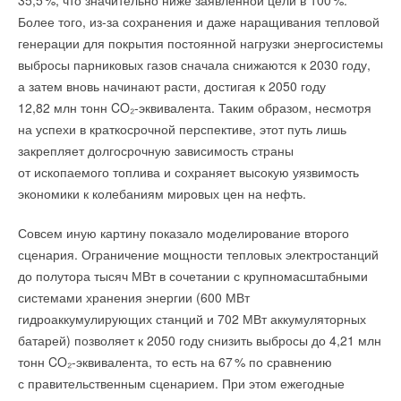
35,
5
%, что значительно ниже заявленной цели в 10
0
%.
от 21.05.2024 г., исх. 14.
сопротивления подземным толчкам конструкция способна
поддерживающая различные топологии подключения,
Более того, из-за сохранения и даже наращивания тепловой
двигаться вместе с ними, поглощая энергию и возвращаясь
а общая длина трубопроводов до 1200 м и перепад высот до
генерации для покрытия постоянной нагрузки энергосистемы
в исходное положение после окончания сейсмического
110 м позволяют использовать систему на крупных
выбросы парниковых газов сначала снижаются к 2030 году,
воздействия. Такой подход значительно снижает риск
и многоэтажных объектах.
а затем вновь начинают расти, достигая к 2050 году
Читайте по теме:
серьёзных повреждений.
12,82 млн тонн CO₂-эквивалента. Таким образом, несмотря
→
Серия поддерживает автоматическую адресацию,
«РУСКЛИМАТ Fest 2026» в Уфе собрал свыше 700
на успехи в краткосрочной перспективе, этот путь лишь
профи климатической отрасли
интеграцию по протоколу Modbus, удаленный мониторинг,
НОВОСТИ СОК 3 АВГУСТА 2026
закрепляет долгосрочную зависимость страны
→
обновление программного обеспечения и диагностику через
Инверторные накопительные водонагреватели Royal
от ископаемого топлива и сохраняет высокую уязвимость
Thermo: чем отличаются три серии
Bluetooth, что значительно упрощает ввод оборудования
ЖУРНАЛ СОК АВГУСТ 2026
экономики к колебаниям мировых цен на нефть.
→
в эксплуатацию и дальнейшее обслуживание.
«Русклимат» укрепляет партнёрство за Уралом
НОВОСТИ СОК 31 ИЮЛЯ 2026
Совсем иную картину показало моделирование второго
→
Как «Русклимат» формирует новые стандарты в ОВКЭС
При разработке наружных блоков особое внимание уделено
НОВОСТИ СОК 2 ИЮЛЯ 2026
сценария. Ограничение мощности тепловых электростанций
→
Российское качество мирового уровня
снижению уровня шума. Оптимизированная конструкция
до полутора тысяч МВт в сочетании с крупномасштабными
НОВОСТИ СОК 26 ИЮНЯ 2026
вентиляторов, 15 программ шумоподавления
→
ЕВРАРОС и РЭЦ обсудили возможности для роста
системами хранения энергии (600 МВт
НОВОСТИ СОК 16 ИЮНЯ 2026
и автоматический ночной режим позволяют выполнять
гидроаккумулирующих станций и 702 МВт аккумуляторных
→
AURUS на ПМЭФ-2026: превосходство дизайна
требования по акустическому комфорту на объектах
НОВОСТИ СОК 10 ИЮНЯ 2026
батарей) позволяет к 2050 году снизить выбросы до 4,21 млн
→
различного назначения.
Русклимат на ПМЭФ-2026: инновации и партнёрства
тонн CO₂-эквивалента, то есть на 6
7
% по сравнению
НОВОСТИ СОК 9 ИЮНЯ 2026
→
с правительственным сценарием. При этом ежегодные
Свежий воздух без компромиссов: новые приточно-
Линейка MVS-10 включает наружные блоки
вытяжные установки SHUFT UniMAX для квартиры и