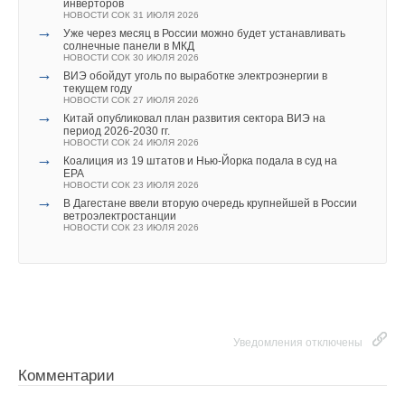
инверторов
с высоким сейсмическим риском.
НОВОСТИ СОК 31 ИЮЛЯ 2026
→
Уже через месяц в России можно будет устанавливать
солнечные панели в МКД
Фотоматериал: yankodesign.com
НОВОСТИ СОК 30 ИЮЛЯ 2026
→
ВИЭ обойдут уголь по выработке электроэнергии в
текущем году
ИСТОЧНИК: VZAVTRA.NET
НОВОСТИ СОК 27 ИЮЛЯ 2026
→
Китай опубликовал план развития сектора ВИЭ на
период 2026-2030 гг.
НОВОСТИ СОК 24 ИЮЛЯ 2026
Читайте по теме:
→
Коалиция из 19 штатов и Нью-Йорка подала в суд на
EPA
→
НОВОСТИ СОК 23 ИЮЛЯ 2026
Российский коммунальный ресурс на исходе
→
НОВОСТИ СОК 7 АВГУСТА 2026
В Дагестане ввели вторую очередь крупнейшей в России
→
ветроэлектростанции
Уже через месяц в России можно будет устанавливать
НОВОСТИ СОК 23 ИЮЛЯ 2026
солнечные панели в МКД
НОВОСТИ СОК 30 ИЮЛЯ 2026
→
Краска для окон: как выбрать состав, который не
растрескается после первой зимы
НОВОСТИ СОК 30 ИЮЛЯ 2026
→
Города начнут строить по ГОСТу с учетом изменений
климата
НОВОСТИ СОК 22 ИЮЛЯ 2026
→
Уведомления отключены
Более 85% котельных и ЦТП Подмосковья передают
данные в систему мониторинга
НОВОСТИ СОК 21 ИЮЛЯ 2026
Комментарии
→
В России вступил в силу «зеленый» стандарт для
многоквартирных домов