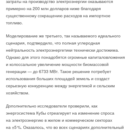
затраты на производство электроэнергии оказываются
частного дома
производительностью от 25,2 до 45 кВт с возможностью
ЖУРНАЛ СОК ИЮНЬ 2026
примерно на 200 млн долларов ниже благодаря
Надёжность системы была подтверждена масштабными
→
объединения в модульные системы до 90 кВт.
Водонагреватель Royal Thermo Smalto Inverter:
существенному сокращению расходов на импортное
испытаниями в University of Alberta. Перед строительством
интеллект, стиль и энергоэффективность
Совместимость более чем со 100 моделями внутренних
ЖУРНАЛ СОК ИЮНЬ 2026
топливо.
инженеры проводили нагрузочные и огневые тесты, чтобы
блоков позволяет применять новое поколение VRF-систем
доказать безопасность технологии. Проект получил около 4
DANTEX на объектах практически любого назначения.
Моделирование же третьего, так называемого идеального
миллионов долларов государственной поддержки
сценария, подтвердило, что полная углеродная
на исследования и разработку новых инженерных решений.
ИСТОЧНИК: DANTEX
нейтральность электроэнергетики технически достижима.
Однако для этого понадобятся огромные капиталовложения
Уведомления отключены
и колоссальное увеличение мощности биомассовой
Читайте по теме:
Комментарии
генерации — до 6733 МВт. Такое решение потребует
→
DANTEX представил средненапорные канальные
использования больших площадей земель и создаст
фанкойлы серии DF-ULT2/M-P4
В этой теме еще нет комментариев
серьезную конкуренцию между энергетикой и сельским
НОВОСТИ СОК 9 ИЮЛЯ 2026
→
DANTEX расширил линейку CORSO Inverter новой
хозяйством.
моделью 07
НОВОСТИ СОК 8 ИЮЛЯ 2026
Добавить комментарий
→
DANTEX расширил линейку сплит-систем большой
Дополнительно исследователи проверили, как
производительности
энергосистема Кубы отреагирует на изменение спроса
НОВОСТИ СОК 8 ИЮЛЯ 2026
Ваше имя *
→
Почему летом температурные параметры в
на электроэнергию в жилом и коммерческом секторах
кондиционируемых помещениях не соответствуют
на ±
5
%. Оказалось, что во всех сценариях дополнительный
проектным?
ЖУРНАЛ СОК МАЙ 2026