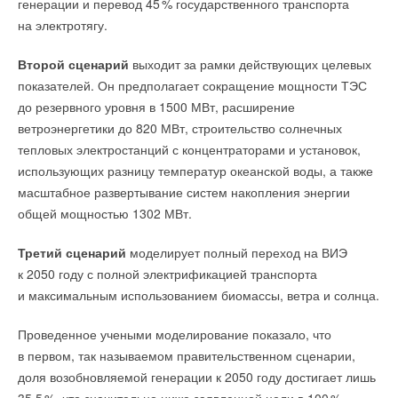
анализирует работу системы и при необходимости
генерации и перевод 4
5
% государственного транспорта
тепла, а высокотехнологичное инженерное устройство,
в единое целое, где каждый элемент выполняет реальную
автоматически использует виртуальный резервный датчик,
на электротягу.
сочетающее в себе эффективность, удобство монтажа,
инженерную функцию.
позволяя избежать остановки оборудования. Электроника
долговечность и готовность к интеграции с системами
дополнительно защищена герметичным блоком управления
Второй сценарий
выходит за рамки действующих целевых
учёта и управления. Сегодня конкуренция на рынке всё
D-Box со степенью защиты IP68.
показателей. Он предполагает сокращение мощности ТЭС
чаще определяется не производственными мощностями,
до резервного уровня в 1500 МВт, расширение
а способностью создавать собственные технологии.
ветроэнергетики до 820 МВт, строительство солнечных
Получение патента — ещё одно подтверждение сильной
тепловых электростанций с концентраторами и установок,
инженерной школы Royal Thermo и нашего стремления
использующих разницу температур океанской воды, а также
развивать решения, которые задают новые стандарты
масштабное развертывание систем накопления энергии
для отрасли. Как лидер рынка, мы рассматриваем
общей мощностью 1302 МВт.
инновации не как отдельные проекты, а как основу
долгосрочного развития компании. Именно поэтому Royal
Третий сценарий
моделирует полный переход на ВИЭ
Thermo продолжает инвестировать в исследования
к 2050 году с полной электрификацией транспорта
и разработки, формируя будущее рынка отопительного
и максимальным использованием биомассы, ветра и солнца.
оборудования
», — отметил
Андрей Ашихмин,
коммерческий директор Royal Thermo
.
Проведенное учеными моделирование показало, что
в первом, так называемом правительственном сценарии,
* По суммарным количественным продажам приборов
Для защиты от землетрясений в здании установлено 106
доля возобновляемой генерации к 2050 году достигает лишь
водяного отопления согласно ООО «Литвинчук Маркетинг»
специальных демпферов Tectonus. Вместо жёсткого
Для проектировщиков реализована технология NewLink,