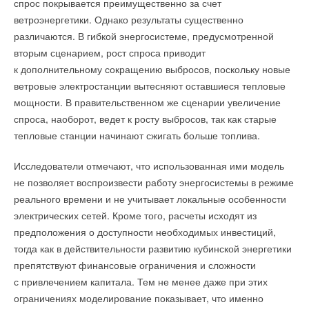
спрос покрывается преимущественно за счет
Ваш E-mail *
→
Производственный комплекс «DANTEX — Раменское»:
ветроэнергетики. Однако результаты существенно
полный цикл производства холодильных агрегатов и
гидромодулей
различаются. В гибкой энергосистеме, предусмотренной
ЖУРНАЛ СОК МАЙ 2026
→
Появление The Hive стало возможным после обновления
вторым сценарием, рост спроса приводит
Почему летом температурные параметры в
Текст комментария
кондиционируемых помещениях не соответствуют
строительных норм Канады, разрешивших возведение
к дополнительному сокращению выбросов, поскольку новые
проектным?
ЖУРНАЛ СОК МАЙ 2026
деревянных зданий высотой до 12 этажей. Однако
ветровые электростанции вытесняют оставшиеся тепловые
→
Фанкойлы DANTEX FS‑9: энергоэффективность, гибкое
расположение Ванкувера в сейсмоопасной зоне
мощности. В правительственном же сценарии увеличение
управление и повышенный комфорт
ЖУРНАЛ СОК АПРЕЛЬ 2026
потребовало создания дополнительных стандартов
спроса, наоборот, ведет к росту выбросов, так как старые
→
Гидромодули DANTEX: три серии для надёжных
и серьёзного инженерного обоснования. В результате проект
тепловые станции начинают сжигать больше топлива.
инженерных систем
ЖУРНАЛ СОК МАРТ 2026
не просто воспользовался новыми правилами, а помог
→
AIRVent 2026: DANTEX GROUP
Исследователи отмечают, что использованная ими модель
сформировать их.
НОВОСТИ СОК 25 ФЕВРАЛЯ 2026
→
не позволяет воспроизвести работу энергосистемы в режиме
Компания Dantex открыла учебный центр в Политехе
НОВОСТИ СОК 4 ОКТЯБРЯ 2024
реального времени и не учитывает локальные особенности
электрических сетей. Кроме того, расчеты исходят из
предположения о доступности необходимых инвестиций,
тогда как в действительности развитию кубинской энергетики
препятствуют финансовые ограничения и сложности
Уведомления отключены
с привлечением капитала. Тем не менее даже при этих
ограничениях моделирование показывает, что именно
Комментарии