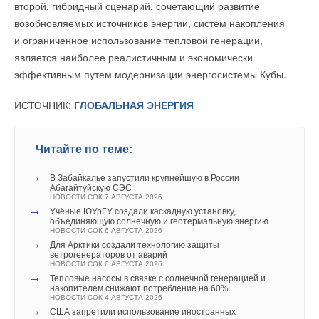
второй, гибридный сценарий, сочетающий развитие
возобновляемых источников энергии, систем накопления
В этой теме еще нет комментариев
и ограниченное использование тепловой генерации,
является наиболее реалистичным и экономически
эффективным путем модернизации энергосистемы Кубы.
Добавить комментарий
ИСТОЧНИК:
ГЛОБАЛЬНАЯ ЭНЕРГИЯ
Ваше имя *
Читайте по теме:
Ваш E-mail *
→
В Забайкалье запустили крупнейшую в России
Абагайтуйскую СЭС
НОВОСТИ СОК 7 АВГУСТА 2026
Текст комментария
→
Учёные ЮУрГУ создали каскадную установку,
объединяющую солнечную и геотермальную энергию
НОВОСТИ СОК 6 АВГУСТА 2026
→
Для Арктики создали технологию защиты
ветрогенераторов от аварий
Хотя в мире существуют и более высокие деревянные
НОВОСТИ СОК 6 АВГУСТА 2026
→
здания, именно The Hive считается одним из самых важных
Тепловые насосы в связке с солнечной генерацией и
накопителем снижают потребление на 60%
проектов отрасли. Он демонстрирует, что массивная
НОВОСТИ СОК 4 АВГУСТА 2026
→
древесина может успешно применяться даже в регионах
США запретили использование иностранных