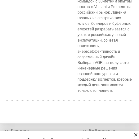
командой с 30-летним опытом
поставок Vaillant и Protherm на
российский рынок. Линейка
газовых и электрических
котлов, бойлеров и буферных
емкостей разрабатывается с
учетом российских условий
эксплуатации, сочетая
надежность,
энергоэффективность и
современный дизайн.
Выбирая VGR, вы получаете
инженерные решения
европейского уровня и
поддержку экспертов, которые
каждый день занимаются
только отоплением.
Главное
Библиотека
×