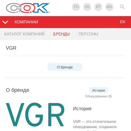
TG
VK
RT
MX
КОМПАНИИ
EN
КАТАЛОГ КОМПАНИЙ
БРЕНДЫ
ПЕРСОНЫ
VGR
О бренде
О бренде
История
Оборудование (8)
История
VGR — это отопительное
оборудование, созданное