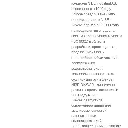
концерна NIBE Industrial AB,
основанного в 1949 году.
Вскоре предприятие было
переименовано в
NIBE –
BIAWAR sp. z o.o.
С 1998 года
на предприятии внедрена
система обеспечения качества
(ISO 9001) в области
разработки, производства,
продажи, монтажа и
гарантийного обслуживания
электрических
водонагревателей,
теплообменников, а так же
сушилок для рук и фенов.
NIBE-BIAWAR - динамично
развивающаяся компания. В
2001 году NIBE-
BIAWAR запустила
современная линия для
эмалировки емкостей
накопительных
водонагревателей.
В настоящее время на заводе