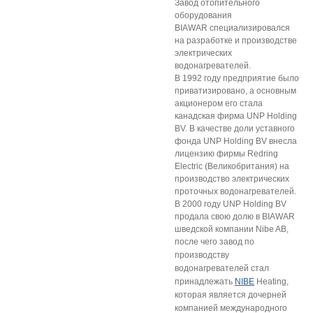
Завод отопительного
оборудования
BIAWAR специализировался
на разработке и производстве
электрических
водонагревателей.
В 1992 году предприятие было
приватизировано, а основным
акционером его стала
канадская фирма UNP Holding
BV. В качестве доли уставного
фонда UNP Holding BV внесла
лицензию фирмы Redring
Electric (Великобритания) на
производство электрических
проточных водонагревателей.
В 2000 году UNP Holding BV
продала свою долю в BIAWAR
шведской компании Nibe AB,
после чего з
авод по
производству
водонагревателей стал
принадлежать
NIBE
Heating,
которая является дочерней
компанией международного