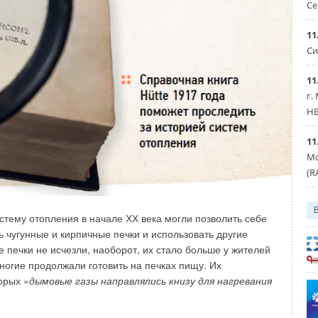
Се
11
Си
11
г.
HE
11
Мо
водства чугунных котлов спрос на традиционные решения
(R
 упал. Замещение оборудования на конденсационные
лучае хорошей альтернативой может послужить котельное
ии Firsquet.
тему отопления в начале ХХ века могли позволить себе
 чугунные и кирпичные печки и использовать другие
и этих моделей позволяет снизить затраты по сравнению
 печки не исчезли, наоборот, их стало больше у жителей
ногие продолжали готовить на печках пищу. Их
орых «
дымовые газы направлялись книзу для нагревания
кую взаимозаменяемость запасных частей во всей линейке
 представительства и партнёров даёт гарантию комфортного