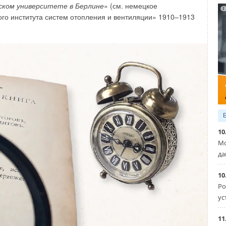
начительной степени сокращает затраты на реновацию
еском университете в Берлине
» (см. немецкое
ак в старых системах, так и в новых.
го института систем отопления и вентиляции» 1910–1913
и по-прежнему во всей ассортиментной линейке своих
лообменников, сделанных из меди. Медные
учшей стороны по надёжности использования в различных
жбы, заявленный производителем, позволяет клиенту
его дома.
10
Мо
да
10
Ро
ус
11