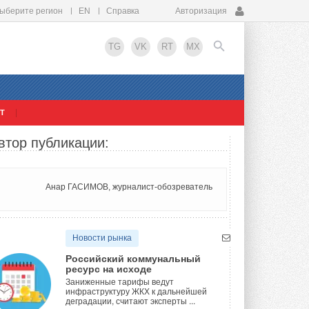
ыберите регион
EN
Справка
Авторизация
TG
VK
RT
MX
Т
EN
втор публикации:
Анар ГАСИМОВ, журналист-обозреватель
Новости рынка
Российский коммунальный
ресурс на исходе
Заниженные тарифы ведут
инфраструктуру ЖКХ к дальнейшей
деградации, считают эксперты ...