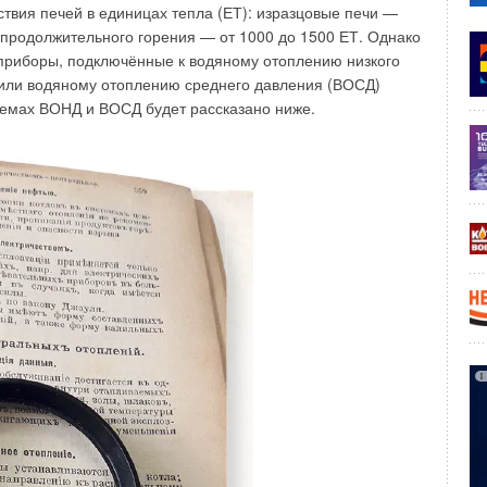
твия печей в единицах тепла (ЕТ): изразцовые печи —
и продолжительного горения — от 1000 до 1500 ЕТ. Однако
риборы, подключённые к водяному отоплению низкого
новация
КАБРЬ 2021
или водяному отоплению среднего давления (ВОСД)
тепление
темах ВОНД и ВОСД будет рассказано ниже.
ЯБРЬ 2021
ния настенных конденсационных газовых котлов
ВАРЬ 2021
 для тихого дома
ЛЬ 2020
в для экономии горячей воды
Й 2020
Уведомления отключены