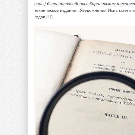
дымоходам 125/80 мм. Вариант такой замены в з
силы) были произведены в Королевском технич
и позволяет широко использовать данные модели к
техническое издание «Уведомления Испытательно
годов [1]).
Компания Frisquet не отходит от своих традиций 
котлов использует жаротрубную конструкцию теп
теплообменники зарекомендовали себя с самой л
условиях эксплуатации. Двадцатилетний срок слу
надолго забыть о проблемах теплоснабжения сво