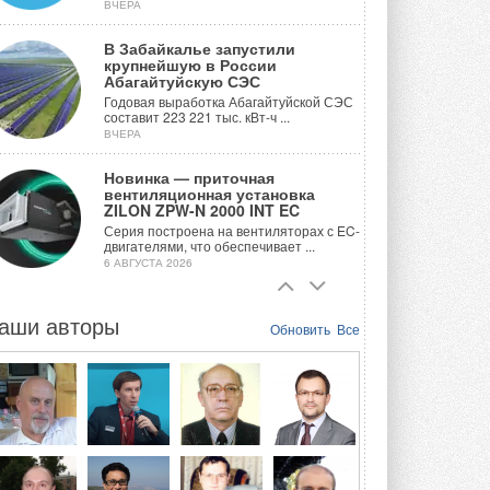
ВЧЕРА
В Забайкалье запустили
крупнейшую в России
Абагайтуйскую СЭС
Годовая выработка Абагайтуйской СЭС
составит 223 221 тыс. кВт-ч ...
ВЧЕРА
Новинка — приточная
вентиляционная установка
ZILON ZPW-N 2000 INT EC
Серия построена на вентиляторах с EC-
двигателями, что обеспечивает ...
6 АВГУСТА 2026
Учёные ЮУрГУ создали
каскадную установку,
аши авторы
Обновить
Все
объединяющую солнечную и
геотермальную энергию
Природосберегающие технологии ...
6 АВГУСТА 2026
Для Арктики создали
технологию защиты
ветрогенераторов от аварий
Разработка учитывает влияние