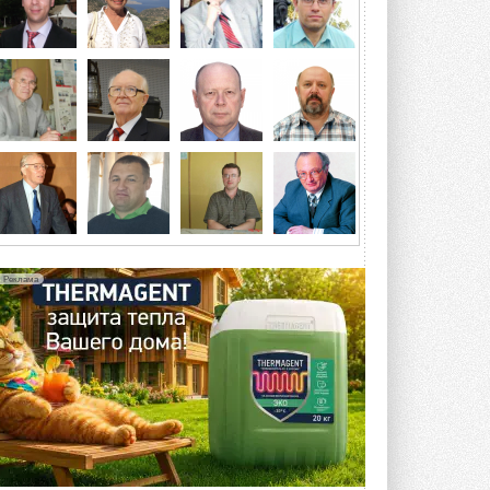
мерзлоты, обледенения и снеговых ...
6 АВГУСТА 2026
Гибридный тепловой насос PV/T
с одним общим испарителем
Исследователи предложили
конструкцию двухисточникового ...
5 АВГУСТА 2026
21-й ежегодный форум
«ЦОД-2026»
Мероприятие пройдет 2-3 сентября в
отеле Radisson Slavyanskaya. Форум
посетит более двух тысяч участников ...
Реклама
5 АВГУСТА 2026
Китайская Shenling представила
линейку тепловых насосов
«воздух-вода» на R290
Серия ThermaX R290 All-In-One
включает три модели ...
4 АВГУСТА 2026
Тепловые насосы в связке с
солнечной генерацией и