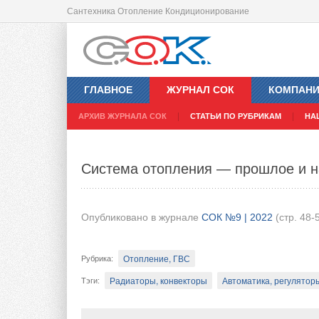
Сантехника Отопление Кондиционирование
Новые времена — новые решения
ГЛАВНОЕ
ЖУРНАЛ СОК
КОМПАН
Опубликовано в журнале
СОК №9 | 2022
(стр. 51)
АРХИВ ЖУРНАЛА СОК
СТАТЬИ ПО РУБРИКАМ
НА
Отопление, ГВС
Рубрика
:
Система отопления — прошлое и 
Фриске Рус, ООО
Frisquet
Газовые настенны
Тэги
:
Сегодня мир изменился полностью. Что был
Опубликовано в журнале
СОК №9 | 2022
(стр. 48-
Происходит переоценка ценностей. Цели, ф
время компания «Фриске» (Frisquet) не тол
Отопление, ГВС
Рубрика
:
новые решения.
Радиаторы, конвекторы
Автоматика, регуляторы
Тэги
: