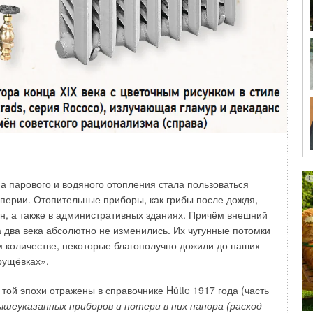
 негодность: где-то заканчивается срок службы котла,
 просто морально устарело. Вместе с котлом
днако не всегда при смене котла систему отопления
ида. Здесь мы сталкиваемся с тем, что при замене котлов
еют высокие требования к качеству теплоносителя
е всегда возможно использовать конденсационные котлы.
темам дымоудаления. Традиционно напольные котлы
чались к вертикальным дымоходам или дымовым
егодность. Переделка систем отопления и дымоходов
а парового и водяного отопления стала пользоваться
еским ремонтом в доме. Часто реставрация дымоходов
мперии. Отопительные приборы, как грибы после дождя,
а, что приводит к его заужению и в дальнейшем
н, а также в административных зданиях. Причём внешний
мощность уменьшается.
 два века абсолютно не изменились. Их чугунные потомки
м количестве, некоторые благополучно дожили до наших
quet
, лидер рынка отопительного оборудования Франции,
рущёвках».
 таких случаев. С 2022 года французский производитель
отлы мощностью 45 кВт (настенные и напольные). Эти
той эпохи отражены в справочнике Hütte 1917 года (часть
еме дымоудаления диаметром 80 мм, так и к коаксиальным
шеуказанных приборов и потери в них напора (расход