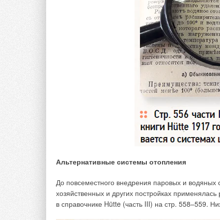
Добавить комментарий
Ваше имя *
Ваш E-mail *
Текст комментария
Альтернативные системы отопления
До повсеместного внедрения паровых и водяных 
хозяйственных и других постройках применялась
в справочнике Hütte (часть III) на стр. 558–559. 