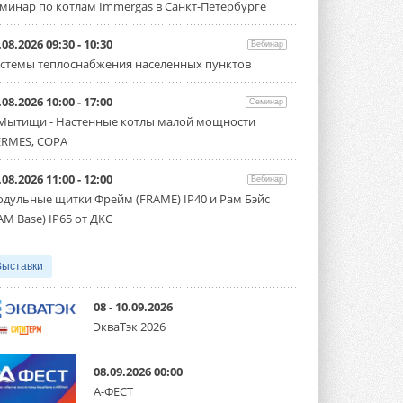
минар по котлам Immergas в Санкт-Петербурге
итоги конкурса студенческих
проектов «ТИМ-лидеры 2026»
Новый сезон конкурса «ТИМ-лидеры»
.08.2026 09:30 - 10:30
Вебинар
стартует уже в сентябре 2026 года ...
стемы теплоснабжения населенных пунктов
3 АВГУСТА 2026
.08.2026 10:00 - 17:00
«Русклимат» укрепляет
Семинар
партнёрство за Уралом
 Мытищи - Настенные котлы малой мощности
Президент Омского землячества в
RMES, COPA
Москве Михаил Тимошенко посетил
Омск с трёхдневным рабочим визитом ...
31 ИЮЛЯ 2026
.08.2026 11:00 - 12:00
Вебинар
дульные щитки Фрейм (FRAME) IP40 и Рам Бэйс
Carrier модернизирует
AM Base) IP65 от ДКС
флагманский чиллер AquaEdge
19XR
Чиллер получил новую версию,
работающую на хладагенте R1234ze ...
Выставки
31 ИЮЛЯ 2026
08 - 10.09.2026
Mitsubishi расширяет
ЭкваТэк 2026
направление систем
охлаждения для ЦОД
Mitsubishi Electric создаёт в США новую
08.09.2026 00:00
компанию MEHITS US Inc. ...
31 ИЮЛЯ 2026
А-ФЕСТ