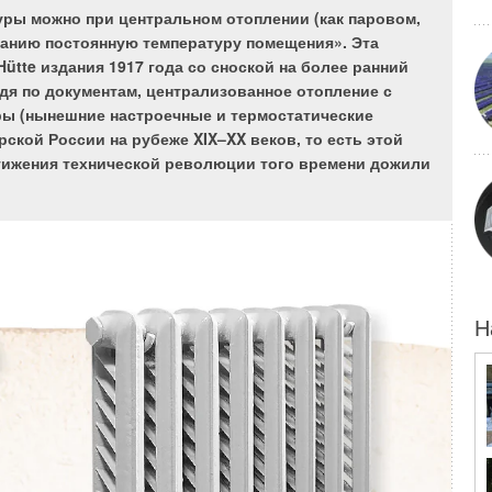
ры можно при центральном отоплении (как паровом,
ланию постоянную температуру помещения». Эта
ütte издания 1917 года со сноской на более ранний
удя по документам, централизованное отопление с
ры (нынешние настроечные и термостатические
ской России на рубеже XIX–XX веков, то есть этой
стижения технической революции того времени дожили
Н