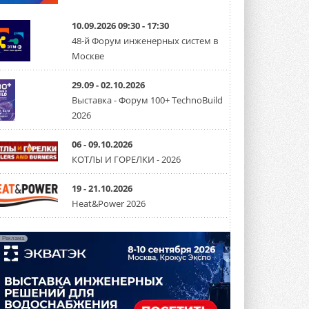
США запретили использование
иностранных инверторов
10.09.2026 09:30 - 17:30
28 июля 2026 года Федеральная
48-й Форум инженерных систем в
комиссия по связи США (FCC) обновила
Москве
свой специальный перечень Covered ...
31 ИЮЛЯ 2026
29.09 - 02.10.2026
Уже через месяц в России
Выставка - Форум 100+ TechnoBuild
можно будет устанавливать
2026
солнечные панели в МКД
С 1 сентября снимается запрет на
микрогенерацию в многоквартирных ...
06 - 09.10.2026
30 ИЮЛЯ 2026
КОТЛЫ И ГОРЕЛКИ - 2026
Канальные вентиляторы с ЕС-
двигателями Sysimple TRS EC
19 - 21.10.2026
Poti
Heat&Power 2026
Новинка от Системэйр —
прямоугольный канальный ...
30 ИЮЛЯ 2026
Реклама
Краска для окон: как выбрать
состав, который не
растрескается после первой
зимы
Частые вопросы о краске для окон ...