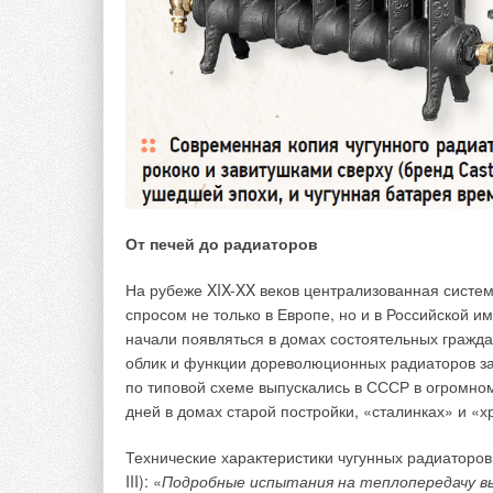
Системы отопления в домах потихоньку приходят в
заявленный производителем, где-то оборудование
изнашивается и отопительная система в целом. О
получается восстановить до её «первозданного» в
есть разнообразные ограничения.
Большинство новых энергоэффективных котлов им
и чистоте в системе отопления. В этих случаях н
Следует также уделить большое внимание и сис
От печей до радиаторов
большой мощности были атмосферными и подклю
каналам, которые со временем также пришли в н
На рубеже XIX-XX веков централизованная систем
не всегда может ограничиться простым косметич
спросом не только в Европе, но и в Российской и
осуществляется при помощи гильзования дымоход
начали появляться в домах состоятельных гражда
накладывает ограничения на мощность котла — 
облик и функции дореволюционных радиаторов за
по типовой схеме выпускались в СССР в огромно
На сегодняшний день французская компания
Fris
дней в домах старой постройки, «сталинках» и «х
готова предложить альтернативное решение и для
ввёл в ассортиментную линейку турбированные к
Технические характеристики чугунных радиаторов 
котлы могут подключаться как к раздельной сист
III): «
Подробные испытания на теплопередачу вы