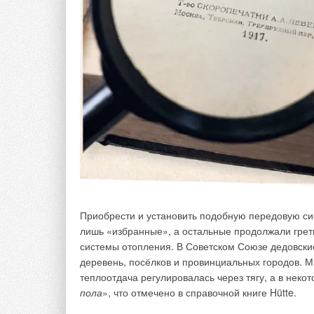
С отказом большинства производителей от произ
систем теплоснабжения на российском рынке не
котлы не всегда является приемлемым. В этом с
оборудование серии Evolution французской компан
Приобрести и установить подобную передовую сис
лишь «избранные», а остальные продолжали греть
Простота в монтаже и надёжность в использовани
системы отопления. В Советском Союзе дедовские
с установкой конденсационной техники.
деревень, посёлков и провинциальных городов. М
теплоотдача регулировалась через тягу, а в некот
Универсальность конструкции обеспечивает высо
пола
», что отмечено в справочной книге Hütte.
котлов серии Evolution, а их наличие на складах
климата в доме при любой температуре за окном.