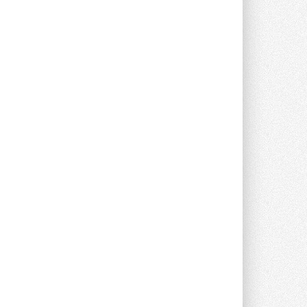
фирменный магазин Midea в Сургуте ...
29 ИЮЛЯ 2026
Токио — лидер по
интенсивности использования
кондиционеров
Данные получены в ходе очередного
опроса Daikin о восприятии жары ...
28 ИЮЛЯ 2026
CDU производства LG прошёл
валидацию NVIDIA для ИИ-дата-
центров
Компания становится официальным
партнёром NVIDIA по системам ...
28 ИЮЛЯ 2026
В Великобритании предлагают
сделать кондиционирование
обязательным для новостроек
Либеральные демократы внесли
предложение оснащать все новые ...
1
28 ИЮЛЯ 2026
В Подмосковье запустят
производство холодильной