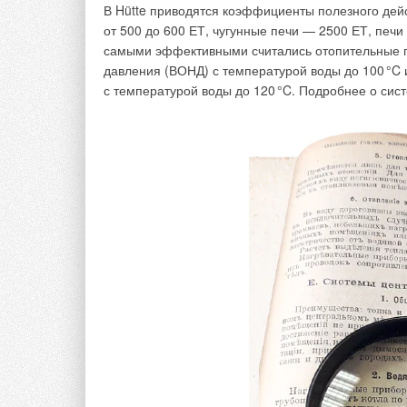
В Hütte приводятся коэффициенты полезного дейс
от 500 до 600 ЕТ, чугунные печи — 2500 ЕТ, печ
самыми эффективными считались отопительные п
→
Читайте по теме:
Бархатная ре
ЖУРНАЛ СОК ДЕ
давления (ВОНД) с температурой воды до 10
0
°C 
→
Локальное по
с температурой воды до 12
0
°C. Подробнее о сис
ЖУРНАЛ СОК НО
→
История созда
ЖУРНАЛ СОК ЯН
→
Пять гаджетов
ЖУРНАЛ СОК ИЮ
→
Пять лайфхако
ЖУРНАЛ СОК МА
Комментарии
В этой теме еще нет комментариев