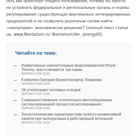
сеть как транспорт общего пользования, почему бы просто
не устранить федеральные и региональные органы и нормы
регулирования существующих вертикально интегрированных
предприятий и не позволить рыночным силам найти
«наилучшие» экономичесие решения?
(полный текст статьи
см. www.libertarium.ru/ libertarium/der_energy05)
Читайте по теме:
→
Инверторные накопительные водонагреватели Royal
Thermo: чем отличаются три серии
ЖУРНАЛ СОК 2026
→
К юбилею Григория Валентиновича Томарова
ЖУРНАЛ СОК 2026
→
Об утилизации тепловых отходов
ЖУРНАЛ СОК 2026
→
Совершенствование отопительно-вентиляционных
систем коррекцией процессов регулирования
ЖУРНАЛ СОК 2026
→
Теплотехнические характеристики лучисто-конвективной
панели при эксплуатации в действующей котельной
ЖУРНАЛ СОК 2026