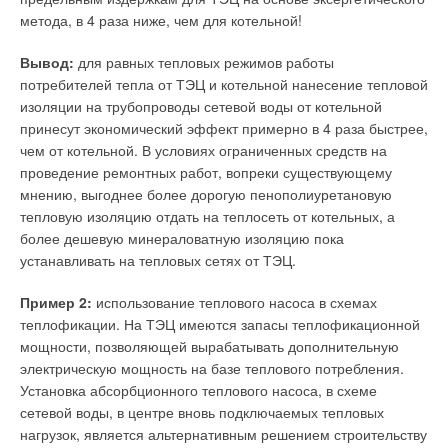
4-скоростной CD-ROM, мышь;
метода, в 4 раза ниже, чем для котельной!
устройство вывода — плоттер, принтер;
операционная система Microsoft Windows 2000/XP
Вывод:
для равных тепловых режимов работы
Professional;
потребителей тепла от ТЭЦ и котельной нанесение тепловой
AutoCAD — версия 2002/2004 или ADT 3.3 или ADT 2004.
изоляции на трубопроводы сетевой воды от котельной
принесут экономический эффект примерно в 4 раза быстрее,
При первом запуске AutoCAD, после инсталляции Vitodesk,
чем от котельной. В условиях ограниченных средств на
рабочее окно выглядит примерно так. Отсюда даже внешне
проведение ремонтных работ, вопреки существующему
ясно, что проектировщик получает достаточно широкий
мнению, выгоднее более дорогую пенополиуретановую
набор опций, каждая из которых требует более детального
тепловую изоляцию отдать на теплосеть от котельных, а
рассмотрения.
более дешевую минераловатную изоляцию пока
устанавливать на тепловых сетях от ТЭЦ.
Это мы предполагаем сделать во второй части статьи, а
ниже хотели бы предложить читателям пару примеров
Пример 2:
использование теплового насоса в схемах
проектных решений котельных, которые выиграли в жесткой
теплофикации. На ТЭЦ имеются запасы теплофикационной
конкурсной борьбе в России в 2003 г. только потому, что
мощности, позволяющей вырабатывать дополнительную
были выполнены по технологии Vitodesk. Можно сказать, что
электрическую мощность на базе теплового потребления.
заказчик был покорен глубиной, точностью и наглядностью
Установка абсорбционного теплового насоса, в схеме
представления работы, а это была только стадия
сетевой воды, в центре вновь подключаемых тепловых
предпроектной проработки.
нагрузок, является альтернативным решением строительству