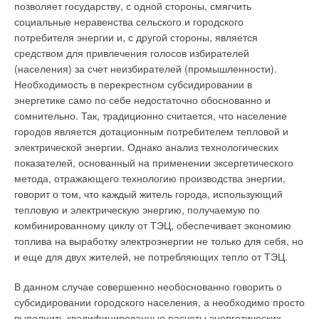
каждой — занятие безнадежное, а впрок — очень дорогое и
позволяет государству, с одной стороны, смягчить
объектах теплоэнергетики в целях получения
бессмысленное.
социальные неравенства сельского и городского
деаэрированной воды.
Добавить комментарий
потребителя энергии и, с другой стороны, является
Программная среда.
Проектировщик-теплотехник, даже
средством для привлечения голосов избирателей
Положительные отзывы об использовании деаэраторов
Ваше имя *
будучи опытным пользователем платформы AutoCAD,
(населения) за счет неизбирателей (промышленности).
«АВАКС» получены от ООО «Нижегородтеплогаз», ООО
обычно испытывает серьезные затруднения при попытке
Необходимость в перекрестном субсидировании в
«Оренбурггазпромсервис», ОАО «Мукомол» (г. Владимир) и
работать с третьим измерением. Ведь даже прокладка
энергетике само по себе недостаточно обоснованно и
других предприятий.
Ваш E-mail *
обычного трубопровода требует виртуозного жонглирования
сомнительно. Так, традиционно считается, что население
координатными и объектными фильтрами, выполнения
городов является дотационным потребителем тепловой и
умопомрачительных операций с системами координат и их
электрической энергии. Однако анализ технологических
Читайте по теме:
преобразованиями, владения всеми вариантами объектной
Текст комментария
показателей, основанный на применении эксергетического
привязки и т.п.
→
метода, отражающего технологию производства энергии,
Считайте деньги по-европейски. Оборудование для
удаления воздуха и шлама из жидкостных систем тепло-
говорит о том, что каждый житель города, использующий
и холодоснабжения
Далеко не всякий способен долго выдержать подобный
ЖУРНАЛ СОК ЯНВАРЬ 2005
тепловую и электрическую энергию, получаемую по
→
стресс, не говоря уже о скорости приближения к конечному
Инверторные накопительные водонагреватели Royal
комбинированному циклу от ТЭЦ, обеспечивает экономию
Thermo: чем отличаются три серии
результату. Для выполнения подобных действий,
топлива на выработку электроэнергии не только для себя, но
ЖУРНАЛ СОК АВГУСТ 2026
совершенно рутинных в проектной практике, необходим
→
Об утилизации тепловых отходов
и еще для двух жителей, не потребляющих тепло от ТЭЦ.
ЖУРНАЛ СОК ИЮНЬ 2026
специализированный инструментарий, создание, поддержка
→
Совершенствование отопительно-вентиляционных
и совершенствование которого уже немыслимы без
В данном случае совершенно необоснованно говорить о
систем коррекцией процессов регулирования
привлечения профессионалов-программистов.
ЖУРНАЛ СОК ИЮНЬ 2026
субсидировании городского населения, а необходимо просто
→
Теплотехнические характеристики лучисто-конвективной
выполнить квалифицированные расчеты энергетических