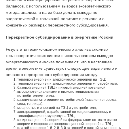
панели при эксплуатации в действующей котельной
Компьютер.
При переходе к трехмерному моделированию
ЖУРНАЛ СОК ИЮНЬ 2026
балансов, с использованием выводов эксергетического
обычно на порядок возрастают требования к ресурсам
метода анализа, и на их базе делать выводы по
компьютера (процессор, память, видеокарта и т.д.). И если
энергетической и топливной политике в регионе и о
трехмерные модели не будут должным образом продуманы
конкретных размерах перекрестного субсидирования.
и структурированы, а инструментарий оперирования такими
объектами недостаточно оптимизирован, требования,
Перекрестное субсидирование в энергетике России
например, только к памяти очень быстро возрастают до 128
Уведомления отключены
Мбайт и более. Любому пользователю AutoCAD ясно, что
Результаты технико-экономического анализа сложных
Комментарии
при таких запросах даже современный компьютер скоро
теплоэнергетических систем с использованием выводов
«падает на колени», реакция системы резко замедляется, а
эксергетического анализа показывают, что в настоящее
В этой теме еще нет комментариев
вместе с ней тает готовность проектировщика продолжать
время в энергетике существуют следующие виды явного и
«плавание» в подобных условиях.
неявного перекрестного субсидирования между:
тепловой энергией и электрической энергией на ТЭЦ;
тепловой энергией и электрической энергией у потребителя;
Добавить комментарий
А ведь именно эти затруднения полностью или в
базовой энергией ТЭЦ и пиковой энергией котельной;
значительной степени снимает программный комплекс
высокопотенциальными и низкопотенциальными
потребителями тепла;
Ваше имя *
Vitodesk 3. 0. Уже на данной фазе своего развития Vitodesk
различными категориями потребителей (население города,
предлагает проектировщику обширнейшую базу точных
села, теплицы);
мощностью и энергией на ТЭЦ и у потребителя;
трехмерных моделей реальных продуктов: котлов, насосов,
электроэнергией, выработанной по конденсационному и
Ваш E-mail *
теплофикационному циклу на ТЭЦ;
арматуры и т.д., как конкретных изготовителей, так и
конденсационной энергией на федеральном оптовом рынке
нейтральных продуктов. При этом учтены даже такие
энергии и мощности и конденсационной энергией на ТЭЦ;
платой за резерв 1-й, 2-й, 3-й категорий и платой за мощность.