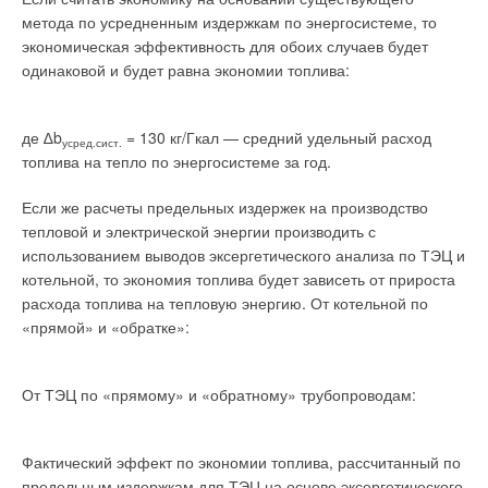
стен, потолка, перекрытий и т.д.
метода по усредненным издержкам по энергосистеме, то
экономическая эффективность для обоих случаев будет
А после того как виртуальная котельная скомпонована,
одинаковой и будет равна экономии топлива:
«созрела» в ходе многочисленных итерационных
корректировок, ее можно в полном объеме и автоматически
проконтролировать на предмет коллизий трубопроводов —
де ∆b
= 130 кг/Гкал — средний удельный расход
усред.сист.
ошибочных пересечений или неподключенных окончаний. В
топлива на тепло по энергосистеме за год.
результате, после приобретения некоторого навыка,
трехмерная виртуальная котельная создается много
Если же расчеты предельных издержек на производство
быстрее, чем при проектировании в двумерном режиме, и
тепловой и электрической энергии производить с
при этом абсолютно точно, с учетом сварных зазоров и
использованием выводов эксергетического анализа по ТЭЦ и
толщины межфланцевых прокладок, соответствует ее
котельной, то экономия топлива будет зависеть от прироста
будущему реальному воплощению.
расхода топлива на тепловую энергию. От котельной по
«прямой» и «обратке»:
Vitodesk 3.0 предъявляет следующие требования к
аппаратному и программному обеспечению рабочего места
От ТЭЦ по «прямому» и «обратному» трубопроводам:
проектировщика:
процессор — Pentium III (Pentium IV);
ОЗУ — не менее 256 Мбайт (1 Гбайт);
Фактический эффект по экономии топлива, рассчитанный по
дисплей — начиная с SVGA (минимум 1024х768 точек);
предельным издержкам для ТЭЦ на основе эксергетического