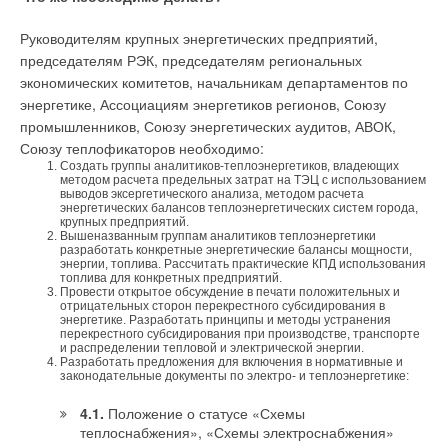
Комментарии
Руководителям крупных энергетических предприятий,
В этой теме еще нет комментариев
председателям РЭК, председателям региональных
экономических комитетов, начальникам департаментов по
энергетике, Ассоциациям энергетиков регионов, Союзу
Добавить комментарий
промышленников, Союзу энергетических аудитов, АВОК,
Союзу теплофикаторов необходимо:
Ваше имя *
Создать группы аналитиков-теплоэнергетиков, владеющих
методом расчета предельных затрат на ТЭЦ с использованием
выводов эксергетического анализа, методом расчета
энергетических балансов теплоэнергетических систем города,
Ваш E-mail *
крупных предприятий.
Вышеназванным группам аналитиков теплоэнергетики
разработать конкретные энергетические балансы мощности,
энергии, топлива. Рассчитать практические КПД использования
топлива для конкретных предприятий.
Провести открытое обсуждение в печати положительных и
Текст комментария
отрицательных сторон перекрестного субсидирования в
энергетике. Разработать принципы и методы устранения
перекрестного субсидирования при производстве, транспорте
и распределении тепловой и электрической энергии.
Разработать предложения для включения в нормативные и
законодательные документы по электро- и теплоэнергетике:
4.1.
Положение о статусе «Схемы
теплоснабжения», «Схемы электроснабжения»