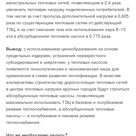
магистральных тепловых сетей, позволяющим в 2,4 раза
увеличить тепловую нагрузку подключенных потребителей. В
Читайте по теме:
том числе за счет пропуска дополнительной нагрузки в 0,625
→
Исследование эффективности работы турбированного
раза по существующим тепловым сетям от действующей
котла на газовом топливе
ТЭЦ, и за счет сжигания газа или использования пара 8–13
ЖУРНАЛ СОК МАРТ 2026
→
ата в абсорбционном тепловом насосе в 0,775 раза.
Vitodens 100: экологичность, инновационность,
привлекательная цена
ЖУРНАЛ СОК СЕНТЯБРЬ 2021
Вывод:
с использованием ценообразования на основе
→
Vitodens 100: экологичное и инновационное отопление
ЖУРНАЛ СОК МАРТ 2021
предельных издержек, устранения перекрестного
→
Smart-анализатор дымовых газов testo 300 —
субсидирования в энергетике, у тепловых насосов
инновационный прибор для настройки систем
появляется технологическая и экономическая ниша для
отопления
ЖУРНАЛ СОК ЯНВАРЬ 2021
применения в схеме развития теплофикации. В качестве
→
Viessmann представил в России систему ViCare Smart
альтернативы строительству дорогостоящих тепловых сетей
Climate
ЖУРНАЛ СОК ДЕКАБРЬ 2020
в центре тепловых нагрузок крупных городов будут строиться
абсорбционные тепловые насосы, позволяющие
максимально использовать ТЭЦ в базовом и полубазовом
режиме теплоснабжения, а абсорбционные тепловые
насосы — в полубазовом и пиковом режиме
теплоснабжения.
Уведомления отключены
Что же необходимо делать?