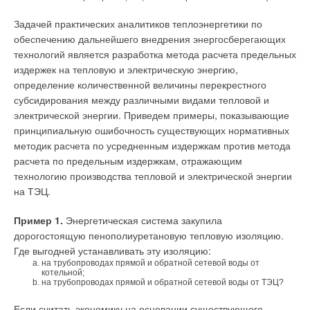
подробности, как «фирменные» окраска и логотипы. (В
случае моделей котлов — это относится к продукции только
Текст комментария
Задачей практических аналитиков теплоэнергетики по
фирмы
Viessmann
.) Проектировщику не нужно даже
обеспечению дальнейшего внедрения энергосберегающих
задумываться о присоединительных размерах, габаритах,
технологий является разработка метода расчета предельных
условных давлениях и т.д. Система сама в нужных случаях
издержек на тепловую и электрическую энергию,
подскажет ему, поправит или предложит варианты.
определение количественной величины перекрестного
субсидирования между различными видами тепловой и
Какой из штуцеров котла является подающим, каковы ДУ и
электрической энергии. Приведем примеры, показывающие
РУ его присоединительного фланца, проектировщику
принципиальную ошибочность существующих нормативных
сообщается, как только он подведет к нему указатель. Если
методик расчета по усредненным издержкам против метода
проектировщик пожелает проложить трубопровод, то
расчета по предельным издержкам, отражающим
последний будет немедленно параметризован по фланцу, с
технологию производства тепловой и электрической энергии
которого начинается, и автоматически внесен в базу данных
на ТЭЦ.
проекта. Проектировщик здесь может сосредоточиться на
главном в компоновке — размещении оборудования и
Пример 1.
Энергетическая система закупила
прокладке коммуникаций между ними. Система
дорогостоящую пенополиуретановую тепловую изоляцию.
автоматически отслеживает всю логику подключений и
Где выгодней устанавливать эту изоляцию:
переходов, трубопроводы и фитинги уже не являются
на трубопроводах прямой и обратной сетевой воды от
плодом фантазии или некоторого приближения, а точно
котельной;
на трубопроводах прямой и обратной сетевой воды от ТЭЦ?
соответствуют нормативной базе, да еще с учетом толщины
теплоизоляции, межтрубных расстояний, удаленности от
Если считать экономику на основании существующего