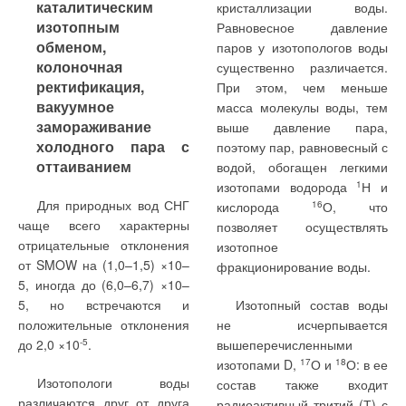
каталитическим
кристаллизации воды.
языке Fortran. Графически
изотопным
Рассмотрим
Равновесное давление
эта зависимость
обменом,
экспериментальное
паров у изотопологов воды
представлена на рис. 2. В
колоночная
подтверждение
существенно различается.
качестве основного
ректификация,
аналитической зависимости
При этом, чем меньше
параметра здесь
вакуумное
для фактора формы
масса молекулы воды, тем
используется безразмерное
замораживание
оконного откоса f
. По
выше давление пара,
отношение R
/R
, где R
—
отк
о
в
в
холодного пара с
определению он равен
поэтому пар, равновесный с
сопротивление
оттаиванием
отношению фактических
водой, обогащен легкими
теплообмену на внутренней
теплопотерь через
изотопами водорода
1
Н и
поверхности стены [м
2
·K/
Для природных вод СНГ
двумерный элемент к
кислорода
16
О, что
Вт].
чаще всего характерны
теплопотерям через такой
позволяет осуществлять
отрицательные отклонения
изотопное
от SMOW на (1,0–1,5) ×10–
фракционирование воды.
5, иногда до (6,0–6,7) ×10–
5, но встречаются и
Изотопный состав воды
Исходя из определения
светопроема (точка 2 на
положительные отклонения
не исчерпывается
f
, его фактический
рис. 1). Но на основании
до 2,0 ×10
-5
.
вышеперечисленными
отк
уровень можно вычислить
анализа температурного
изотопами D,
17
О и
18
О: в ее
по формуле:
поля откоса, полученного в
Изотопологи воды
состав также входит
[2], следует, что:
различаются друг от друга
радиоактивный тритий (Т) с