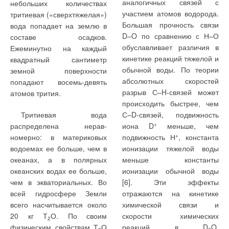
аналогичных связей с
небольших количествах
участием атомов водорода.
тритиевая («сверхтяжелая»)
Большая прочность связи
вода попадает на землю в
Статистическая
откуда:
D–O по сравнению с Н–О
составе осадков.
обработка данных,
обуславливает различия в
Ежеминутно на каждый
представленных на рис. 4,
кинетике реакций тяжелой и
квадратный сантиметр
дает для рассматриваемой
обычной воды. По теории
земной поверхности
конструкции среднее
абсолютных скоростей
попадают восемь-девять
значение f
, равное 1,329
разрыв С–H-связей может
атомов трития.
отк
что дает по рис. 2 f
= 1,28.
при среднеквадратичном
отк
происходить быстрее, чем
отклонении ± 0,103, или в
Тритиевая вода
С–D-связей, подвижность
Таким образом,
относительном выражении
распределена нерав-
иона D
+
меньше, чем
расхождение
± 7,75 %. Это сопоставимо с
номерно: в материковых
подвижность Н
+
, константа
экспериментального и
погрешностью
водоемах ее больше, чем в
ионизации тяжелой воды
теоретического уровня f
используемых
отк
океанах, а в полярных
меньше константы
оказывается равным
измерительных приборов.
океанских водах ее больше,
ионизации обычной воды
примерно 3,8 %, что даже
Для сопоставления с
чем в экваториальных. Во
[6]. Эти эффекты
меньше заявленной
теоретической
всей гидросфере Земли
отражаются на кинетике
инструментальной
зависимостью,
всего насчитывается около
химической связи и
погрешности и,
изображенной на рис. 2,
20 кг Т
О. По своим
скорости химических
2
следовательно, не может
следует вычислить
физическим свойствам Т
О
реакций в D
O,