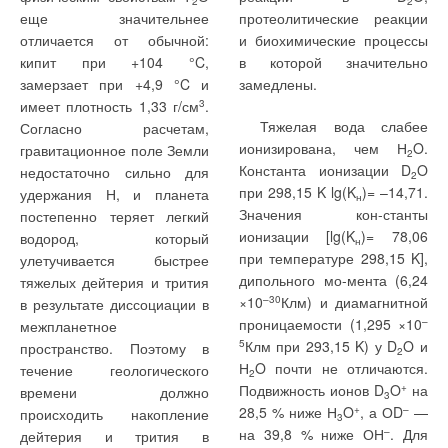
2
2
быть признано
фактическое отношение
еще значительнее
протеолитические реакции
существенным. Именно
R
/R
. Для наружной стены
отличается от обычной:
и биохимические процессы
о
в
поэтому полученные в [2]
значение R
, вычисленное с
кипит при +104 °C,
в которой значительно
о
теоретические результаты
использованием
замерзает при +4,9 °C и
замедлены.
для f
достаточно удачно
экспериментальных t
, t
и q
отк
имеет плотность 1,33 г/см
3
.
в
н
подтверждаются данными
по формуле:
Тяжелая вода слабее
Согласно расчетам,
измерений и могут быть
ионизирована, чем Н
O.
гравитационное поле Земли
2
рекомендованы для
Константа ионизации D
O
недостаточно сильно для
2
использования в
при 298,15 K lg(K
)= –14,71.
удержания Н, и планета
н
инженерной практике.
Значения кон-станты
постепенно теряет легкий
ионизации [lg(K
)= 78,06
водород, который
н
оказывается равным 0,86
при температуре 298,15 K],
улетучивается быстрее
м
2
·К/Вт, а в соответствии с
дипольного мо-мента (6,24
тяжелых дейтерия и трития
[5] — 0,115 м
2
·К/Вт:
×10
–30
Клм) и диамагнитной
в результате диссоциации в
проницаемости (1,295 ×10
–
межпланетное
5
Клм при 293,15 K) у D
O и
пространство. Поэтому в
2
Н
O почти не отличаются.
течение геологического
2
Подвижность ионов D
O
+
на
времени должно
3
28,5 % ниже Н
O
+
, а ОD
–
—
происходить накопление
3
на 39,8 % ниже ОН
–
. Для
дейтерия и трития в