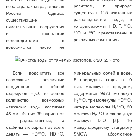
расчетам, в природе
Настоящая статья
температуры «Термохрон»
всех странах мира, включая
существуют 115 изотопных
посвящена описанию
и комплект датчиков
Россию. Однако,
разновидностей воды, в
экспериментального
температуры и влажности
существующие
которых ато-мы Н, D, T,
16
O,
исследования
«Гигрохрон» (США), а также
очистительные сооружения
17
O и
18
O представлены в
температурного режима
анемометр цифровой testo
и технологии
различных сочетаниях.
оконного откоса и
405-V1 (Германия).
водоподготовки и
сопоставления результатов
Относительная погрешность
водоочистки часто не
с недавно предложенной
измерений данных
аналитической
приборов находится в
зависимостью,
пределах ± (5–7) %.
Если подсчитать все
минеральных солей в воде.
описывающей
Эта статья
возможные различные
В природных водах в 10
распределение
посвящена
соединения с общей
тыс. молекул, в среднем,
температуры по оконному
описанию
формулой Н
О, то общее
содержится 9973 мо-лекул
откосу.
2
экспериментального
количество возможных
H
15
O, три молекулы HD
16
O,
2
исследования
«тяжелых вод» достигнет
четыре молекулы H
17
O, 20
Методика проведения
2
температурного
48-ми. Из них 39 вариантов
молекул H
18
O и около двух
измерений соответствовала
2
режима оконного
— радиоактивные, а
молекул D
O [2]. По
ГОСТ 26254 [3]. Для
2
откоса и
стабильных вариантов всего
международному стандарту
получения наиболее
сопоставления
девять — HD
16
O, HD
17
O,
SMOW абсолютное
достоверных результатов