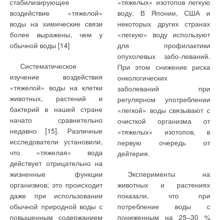
стабилизирующее
«тяжелых» изотопов легкую
воздействие «тяжелой»
воду. В Японии, США и
воды на химические связи
некоторых других странах
более выражены, чем у
«легкую» воду используют
обычной воды [14]
для профилактики
опухолевых забо-леваний.
Систематическое
При этом снижение риска
изучение воздействия
онкологических
«тяжелой» воды на клетки
заболеваний при
животных, растений и
регулярном употреблении
бактерий в нашей стране
«легкой» воды связывают с
начато сравнительно
очисткой организма от
недавно [15]. Различные
«тяжелых» изотопов, в
исследователи установили,
первую очередь от
что «тяжелая» вода
дейтерия.
действует отрицательно на
жизненные функции
Эксперименты на
организмов; это происходит
животных и растениях
даже при использовании
показали, что при
обычной природной воды с
потребление воды с
повышенным содержанием
пониженным на 25–30 %