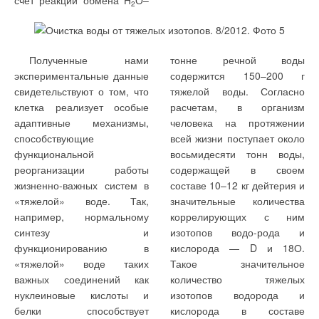
счет реакции обмена Н
О–
2
Полученные нами
тонне речной воды
экспериментальные данные
содержится 150–200 г
свидетельствуют о том, что
тяжелой воды. Согласно
клетка реализует особые
расчетам, в организм
адаптивные механизмы,
человека на протяжении
способствующие
всей жизни поступает около
функциональной
восьмидесяти тонн воды,
реорганизации работы
содержащей в своем
жизненно-важных систем в
составе 10–12 кг дейтерия и
«тяжелой» воде. Так,
значительные количества
например, нормальному
коррелирующих с ним
синтезу и
изотопов водо-рода и
функционированию в
кислорода — D и 18О.
«тяжелой» воде таких
Такое значительное
важных соединений как
количество тяжелых
нуклеиновые кислоты и
изотопов водорода и
белки способствует
кислорода в составе