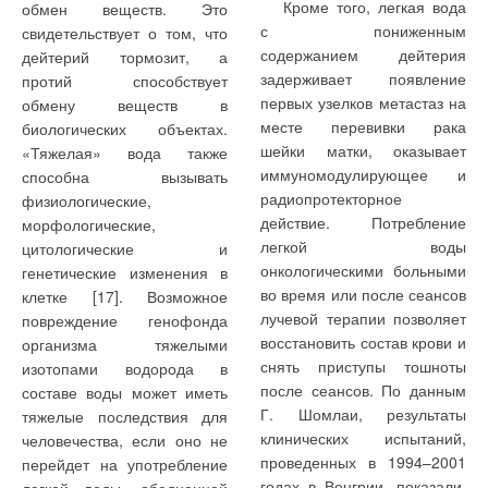
Кроме того, легкая вода
обмен веществ. Это
с пониженным
свидетельствует о том, что
содержанием дейтерия
дейтерий тормозит, а
задерживает появление
протий способствует
первых узелков метастаз на
обмену веществ в
месте перевивки рака
биологических объектах.
шейки матки, оказывает
«Тяжелая» вода также
иммуномодулирующее и
способна вызывать
радиопротекторное
физиологические,
действие. Потребление
морфологические,
легкой воды
цитологические и
онкологическими больными
генетические изменения в
во время или после сеансов
клетке [17]. Возможное
лучевой терапии позволяет
повреждение генофонда
восстановить состав крови и
организма тяжелыми
снять приступы тошноты
изотопами водорода в
после сеансов. По данным
составе воды может иметь
Г. Шомлаи, результаты
тяжелые последствия для
клинических испытаний,
человечества, если оно не
проведенных в 1994–2001
перейдет на употребление
годах в Венгрии, показали,