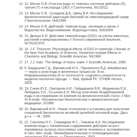
12. Мосин О.В. Очистка воды от тяжелых изотопов дейтерия (D),
трития (T) и кислорода (18О) // Сантехника, №1/2012.
13. Мосин О.В., Складнев Д.А., Швец В.И. Исследование
физиологической адаптации бактерий на тяжеловодородной среде
// Биотехнология, №8/1999.
14. Мосин О.В. Дейтерий, тяжелая вода, эволюция и жизнь //
Водоочистка. Водоснабжение. Водоподготовка, №8/2009.
15. Денько Е.И. Действие тяжелой воды (D2O) на клетки животных,
растений и микроорганизмы // Успехи современной биологии,
№70(4)/1970.
16. J.F. Thomson. Physiological effects of D2O in mammals // Annals of
the New York Academy of Sciences. Deuterium Isotope Effects in
Chemistry and Biology. Scientific American. 84/1960.
17. J.J. Katz. The biology of heavy water // Scientific American, 1960.
8. Бердышев Г.Д., Варнавский И.Н., Прилипенко В.Д. Аквабиотика
— наука о роли воды в жизненных процессах. В кн.
Информоенергетика ІІІ-го тисячоліття: соціолого-синергетичні та
медично-екологічні підходи. — Київ, Кривий Ріг: ЗТНВФ «Коло»,
2003.
19. Синяк Ю.Е., Григорьев А.И., Гайдадымов В.В., Медникова Е.И.,
Лебедева З.Н., Гуськова Е.И. Метод получения бездейтериевой
воды и исследование ее влияния на физиологический статус // Мат.
XI-й конф. «Космическая биологическая и авиакосмическая
медицина», II/1998.
20. Варнавский И.Н., Новая технология и установка для получения
очищенной биологически активной целебной питьевой воды. Дисс.
д.т.н. — М.: 2000.
21. Сергеева Н.С., Свиридова И.С., Тимаков А.А. Исследование
влияния воды с пониженным содержанием дейтерия на рост
перевивных культур опухолевых клеток человека в экспериментах
in vitro. Мат. конф. «Биокибернетические и телемедицинские
технологии XXI века». — Петрозаводск, 2003.