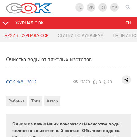
TG
VK
RT
MX
ЖУРНАЛ СОК
EN
АРХИВ ЖУРНАЛА СОК
СТАТЬИ ПО РУБРИКАМ
НАШИ АВТ
Подтверждение теплопотерь через оконные
откосы
Очистка воды от тяжелых изотопов
СОК №8 | 2012
11117
0
0
СОК №8 | 2012
17879
3
0
Тэги
Рубрика
Тэги
Автор
В период с 11 по 15 февраля 2010 г. были
проведены натурные исследования
теплозащитных свойств стеновых ограждающих
Одним из важнейших показателей качества воды
конструкций двух типовых зданий прогимназии,
является ее изотопный состав. Обычная вода на