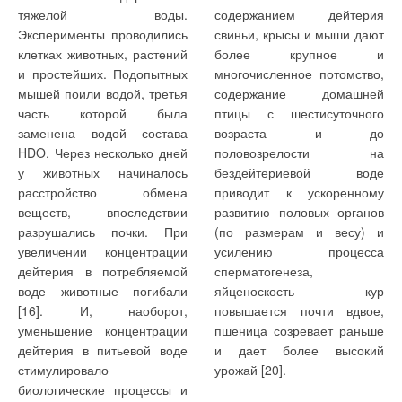
тяжелой воды.
содержанием дейтерия
Эксперименты проводились
свиньи, крысы и мыши дают
клетках животных, растений
более крупное и
и простейших. Подопытных
многочисленное потомство,
мышей поили водой, третья
содержание домашней
часть которой была
птицы с шестисуточного
заменена водой состава
возраста и до
HDO. Через несколько дней
половозрелости на
у животных начиналось
бездейтериевой воде
расстройство обмена
приводит к ускоренному
веществ, впоследствии
развитию половых органов
разрушались почки. При
(по размерам и весу) и
увеличении концентрации
усилению процесса
дейтерия в потребляемой
сперматогенеза,
воде животные погибали
яйценоскость кур
[16]. И, наоборот,
повышается почти вдвое,
уменьшение концентрации
пшеница созревает раньше
дейтерия в питьевой воде
и дает более высокий
стимулировало
урожай [20].
биологические процессы и