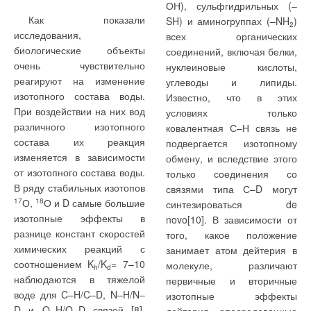
ОН), сульфгидрильных (–
Как показали
SH) и аминогруппах (–NH
)
2
исследования,
всех органических
Ваш E-mail *
биологические объекты
соединений, включая белки,
очень чувствительно
нуклеиновые кислоты,
реагируют на изменение
углеводы и липиды.
Текст комментария
изотопного состава воды.
Известно, что в этих
При воздействии на них вод
условиях только
различного изотопного
ковалентная С–Н связь не
состава их реакция
подвергается изотопному
изменяется в зависимости
обмену, и вследствие этого
от изотопного состава воды.
только соединения со
В ряду стабильных изотопов
связями типа С–D могут
17
О,
18
О и D самые большие
синтезироваться de
изотопные эффекты в
novo[10]. В зависимости от
разнице констант скоростей
того, какое положение
химических реакций с
занимает атом дейтерия в
соотношением K
/K
= 7–10
молекуле, различают
h
d
наблюдаются в тяжелой
первичные и вторичные
воде для C–H/C–D, N–H/N–
изотопные эффекты
D и O–H/O–D связей [8].