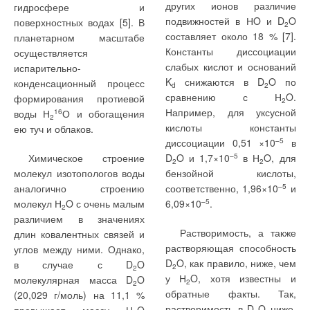
других ионов различие
гидросфере и
подвижностей в НO и D
O
поверхностных водах [5]. В
2
составляет около 18 % [7].
планетарном масштабе
Константы диссоциации
осуществляется
1. Гагарин В.Г., Козлов В.В. Требования к теплозащите и
энергетической эффективности в проекте актуализированного
слабых кислот и оснований
испарительно-
СНиП «Тепловая защита зданий» // Жилищное строительство, №
8/2011.
K
снижаются в D
O по
конденсационный процесс
d
2
2. Самарин О.Д. Теплофизика. Энергосбережение.
сравнению с Н
O.
формирования протиевой
2
Энергоэффективность. — М.: АСВ, 2011.
Например, для уксусной
воды Н
16
О и обогащения
3. ГОСТ 26254–84. Здания и сооружения. Методы определения
2
сопротивления теплопередаче ограждающих конструкций. — М.:
кислоты константы
ею туч и облаков.
Изд-во стандартов, 1984.
диссоциации 0,51 ×10
–5
в
4. Богословский В.Н.Строительная теплофизика. — М.: Высшая
школа, 1982.
Химическое строение
D
O и 1,7×10
–5
в Н
O, для
2
2
5. СНиП 23-02–2003. Тепловая защита зданий. —М.: ГУП ЦПП,
молекул изотопологов воды
бензойной кислоты,
2004.
аналогично строению
соответственно, 1,96×10
–5
и
молекул Н
O с очень малым
6,09×10
–5
.
2
Читайте по теме:
различием в значениях
Растворимость, а также
длин ковалентных связей и
→
Влияние стак‑эффекта на систему противодымной
растворяющая способность
углов между ними. Однако,
вентиляции в многоэтажных жилых зданиях
ЖУРНАЛ СОК ИЮНЬ 2026
D
O, как правило, ниже, чем
в случае с D
O
2
2
→
Свежий воздух без компромиссов: новые приточно-
у Н
O, хотя известны и
молекулярная масса D
O
2
2
вытяжные установки SHUFT UniMAX для квартиры и
обратные факты. Так,
частного дома
(20,029 г/моль) на 11,1 %
ЖУРНАЛ СОК ИЮНЬ 2026
растворимость в D
O ниже,