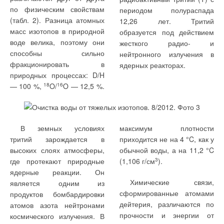
по физическим свойствам
периодом полураспада
(табл. 2). Разница атомных
12,26 лет. Тритий
масс изотопов в природной
образуется под действием
воде велика, поэтому они
жесткого радио- и
где q
— значение
способны сильно
нейтронного излучения в
гл
плотности теплового потока
На рис. 3 показаны
фракционировать в
ядерных реакторах.
q[Вт/м
2
] для глади наружной
значения q
(верхние
природных процессах: D/H
отк
стены вдали от откоса; q
точки) и q
(нижние) по
— 100 %,
18
O/
16
O — 12,5 %.
отк
гл
— то же в среднем по
результатам обработки
откосу в пределах двух
замеров в одном из
калибров от строительного
помещений исследуемого
проема.
здания для периода с 11 по
В земных условиях
максимум плотности
15 февраля 2010 г., а на
тритий зарождается в
приходится не на 4 °C, как у
В экспериментах,
рис. 4 —
высоких слоях атмосферы,
обычной воды, а на 11,2 °C
однако, измерялась не
экспериментальный
где протекают природные
(1,106 г/см
3
).
средняя величина q
, а
уровень f
, вычисленный
ядерные реакции. Он
отк
отк
максимальная q
—
Химические связи,
по выражению (1).
является одним из
max
непосредственно у узла
сформированные атомами
продуктов бомбардировки
примыкания заполнения
дейтерия, различаются по
атомов азота нейтронами
прочности и энергии от
космического излучения. В