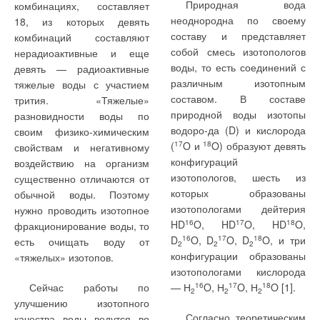
Природная вода
актуальной в связи с
колебаниях температуры
комбинациях, составляет
неоднородна по своему
пересмотром действующих
наружного воздуха
18, из которых девять
составу и представляет
нормативных документов в
невозможно получить
комбинаций составляют
собой смесь изотопологов
области теплозащиты
процесс теплопередачи,
нерадиоактивные и еще
воды, то есть соединений с
зданий [1]. Одновременно
близкий к стационарному,
девять — радиоактивные
различным изотопным
представлялось
что позволяет по
тяжелые воды с участием
составом. В составе
целесообразным
результатам замеров
трития. «Тяжелые»
природной воды изотопы
подтверждение имеющихся
оценить тепло-физические
разновидности воды по
водоро-да (D) и кислорода
аналитических
свойства ограждений.
своим физико-химическим
(
17
O и
18
O) образуют девять
зависимостей,
свойствам и негативному
В процессе
конфигураций
описывающих теплопотери
воздействию на организм
исследования в качестве
изотопологов, шесть из
через теплотехнические
существенно отличаются от
средств измерений
которых образованы
неоднородности
обычной воды. Поэтому
использовались тепло-
изотопологами дейтерия
ограждений и температуры
нужно проводить изотопное
визионные камеры NEC TN
HD
16
O, HD
17
O, HD
18
O,
на их внутренней
фракционирование воды, то
9100 и NEC Sanei (Япония),
D
16
O, D
17
O, D
18
O, и три
поверхности [2] для
есть очищать воду от
2
2
2
электронные измерители
конфигурации образованы
возможности их
«тяжелых» изотопов.
плотности тепловых потоков
изотопологами кислорода
дальнейшего
ИТП-МГ4.03 «Поток» (завод
Сейчас работы по
— Н
16
O, Н
17
O, Н
18
O [1].
использования в
2
2
2
«Стройприбор», Россия),
улучшению изотопного
инженерной практике.
Согласно теоретическим
комплект датчиков
качества воды ведутся во