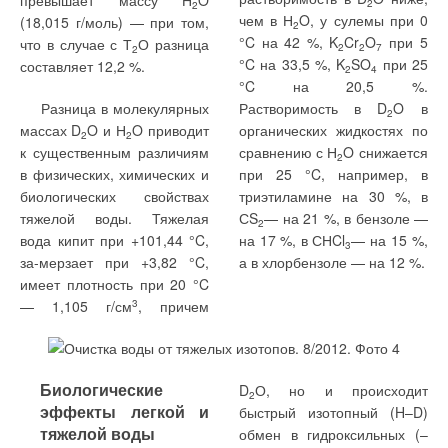
превышает массу Н
O
2
→
2
Вентиляция жилых помещений
чем в Н
O, у сулемы при 0
(18,015 г/моль) — при том,
ЖУРНАЛ СОК ИЮНЬ 2026
2
→
°C на 42 %, K
Cr
O
при 5
Совершенствование отопительно-вентиляционных
что в случае с Т
О разница
2
2
7
2
систем коррекцией процессов регулирования
°C на 33,5 %, K
SO
при 25
составляет 12,2 %.
2
4
ЖУРНАЛ СОК ИЮНЬ 2026
→
°C на 20,5 %.
Теплотехнические характеристики лучисто-конвективной
панели при эксплуатации в действующей котельной
Разница в молекулярных
Растворимость в D
O в
2
ЖУРНАЛ СОК ИЮНЬ 2026
массах D
O и Н
O приводит
органических жидкостях по
2
2
к существенным различиям
сравнению с Н
O снижается
2
в физических, химических и
при 25 °C, например, в
биологических свойствах
триэтиламине на 30 %, в
тяжелой воды. Тяжелая
СS
— на 21 %, в бензоле —
2
вода кипит при +101,44 °C,
на 17 %, в СНCl
— на 15 %,
Уведомления отключены
3
за-мерзает при +3,82 °C,
а в хлорбензоле — на 12 %.
Комментарии
имеет плотность при 20 °C
— 1,105 г/см
3
, причем
В этой теме еще нет комментариев
Биологические
D
О, но и происходит
Добавить комментарий
2
эффекты легкой и
быстрый изотопный (H–D)
тяжелой воды
обмен в гидроксильных (–
Ваше имя *