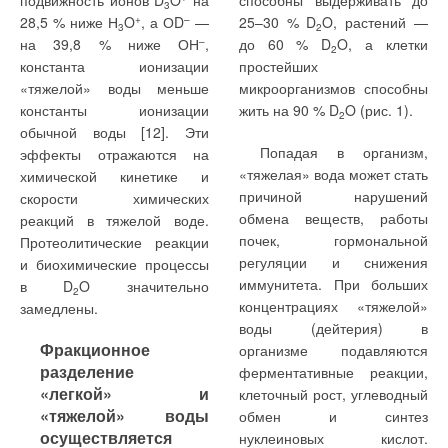
подвижность ионов D
O
на
способны выдерживать до
3
28,5 % ниже Н
O
+
, а ОD
–
—
25–30 % D
O, растений —
3
2
на 39,8 % ниже ОН
–
,
до 60 % D
O, а клетки
2
константа ионизации
простейших
«тяжелой» воды меньше
микроорганизмов способны
константы ионизации
жить на 90 % D
O (рис. 1).
2
обычной воды [12]. Эти
Попадая в организм,
эффекты отражаются на
«тяжелая» вода может стать
химической кинетике и
причиной нарушений
скорости химических
обмена веществ, работы
реакций в тяжелой воде.
почек, гормональной
Протеолитические реакции
регуляции и снижения
и биохимические процессы
иммунитета. При больших
в D
O значительно
2
концентрациях «тяжелой»
замедлены.
воды (дейтерия) в
Фракционное
организме подавляются
разделение
ферментативные реакции,
«легкой» и
клеточный рост, углеводный
«тяжелой» воды
обмен и синтез
осуществляется
нуклеиновых кислот.