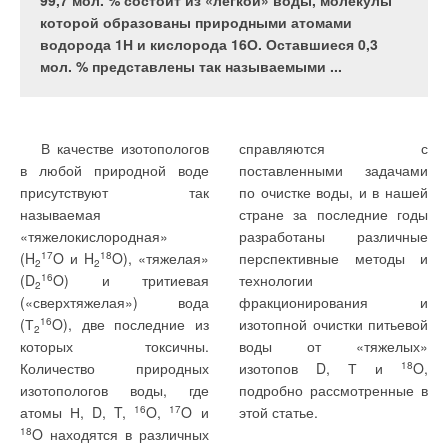
расположенных на юго-востоке города ...
99,7 мол. % состоит из «легкой» воды, молекулы
которой образованы природными атомами
водорода 1Н и кислорода 16О. Оставшиеся 0,3
мол. % представлены так называемыми ...
Целью исследования
близких к стационарным. С
являлась оценка
этой целью на фрагментах
теплозащитных свойств
изучаемых наружных
наружных стен с учетом
ограждений
В качестве изотопологов
справляются с
влияния теплотехнических
устанавливались датчики
в любой природной воде
поставленными задачами
неоднородностей, таких, как
температуры и теплового
присутствуют так
по очистке воды, и в нашей
оконные откосы, стыки
потока, показания которых
называемая
стране за последние годы
панелей и т.д. При этом
записывались в
«тяжелокислородная»
разработаны различные
проводились определения
автоматическом режиме.
(H
17
O и H
18
O), «тяжелая»
перспективные методы и
2
2
температуры на внутренней
При этом выбор периода
(D
16
O) и тритиевая
технологии
2
поверхности стен в зонах
измерений осуществлялся в
(«сверхтяжелая») вода
фракционирования и
влияния теплотехнических
соответствии с условиями
(Т
16
O), две последние из
изотопной очистки питьевой
2
неоднородностей для
проведения исследований с
которых токсичны.
воды от «тяжелых»
уточнения их влияния на
учетом показателей погоды
Количество природных
изотопов D, Т и
18
O,
теплозащитные свойства
за предшествующие
изотопологов воды, где
подробно рассмотренные в
стен. Такая задача в
трипять суток. При
атомы Н, D, T,
16
O,
17
O и
этой статье.
настоящее время является
небольших суточных
18
O находятся в различных