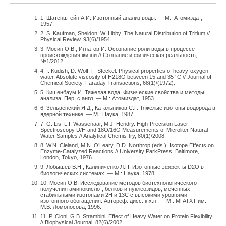
1. Шатенштейн А.И. Изотопный анализ воды. — М.: Атомиздат,
1957.
2. S. Kaufman, Sheldon; W. Libby. The Natural Distribution of Tritium //
Physical Review, 93(6)/1954.
3. Мосин O.В., Игнатов И. Осознание роли воды в процессе
происхождения жизни // Сознание и физическая реальность,
№1/2012.
4. I. Kudish, D. Wolf, F. Steckel. Physical properties of heavy-oxygen
water. Absolute viscosity of H218O between 15 and 35 °C // Journal of
Chemical Society, Faraday Transactions, 68(1)/(1972).
5. Кишенбаум И. Тяжелая вода. Физические свойства и методы
анализа. Пер. с англ. — M.: Атомиздат, 1953.
6. Зельвенский Я.Д., Катальников С.Г. Тяжелые изотопы водорода в
ядерной технике. — М.: Наука, 1987.
7. G. Lis, L.I. Wassenaar, M.J. Hendry. High-Precision Laser
Spectroscopy D/H and 18O/16O Measurements of Microliter Natural
Water Samples // Analytical Chemis-try, 80(1)/2008.
8. W.N. Cleland, M.N. O’Leary, D.D. Northrop (eds.). Isotope Effects on
Enzyme-Catalyzed Reactions // University ParkPress, Baltimore,
London, Tokyo, 1976.
9. Лобышев В.Н., Калиниченко Л.П. Изотопные эффекты D2O в
биологических системах. — М.: Наука, 1978.
10. Мосин О.В. Исследование методов биотехнологического
получения аминокислот, белков и нуклеозидов, меченных
стабильными изотопами 2Н и 13С с высокими уровнями
изотопного обогащения. Автореф. дисс. к.х.н. — М.: МГАТХТ им.
М.В. Ломоносова, 1996.
11. P. Cioni, G.B. Strambini. Effect of Heavy Water on Protein Flexibility
// Biophysical Journal, 82(6)/2002.