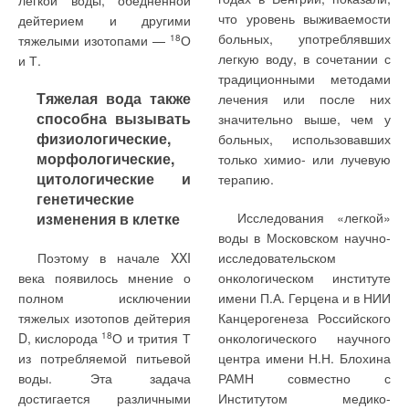
легкой воды, обедненной
что уровень выживаемости
дейтерием и другими
больных, употреблявших
тяжелыми изотопами —
18
О
легкую воду, в сочетании с
и Т.
традиционными методами
Тяжелая вода также
лечения или после них
способна вызывать
значительно выше, чем у
физиологические,
больных, использовавших
морфологические,
только химио- или лучевую
цитологические и
терапию.
генетические
изменения в клетке
Исследования «легкой»
воды в Московском научно-
Поэтому в начале XXI
исследовательском
века появилось мнение о
онкологическом институте
полном исключении
имени П.А. Герцена и в НИИ
тяжелых изотопов дейтерия
Канцерогенеза Российского
D, кислорода
18
О и трития Т
онкологического научного
из потребляемой питьевой
центра имени Н.Н. Блохина
воды. Эта задача
РАМН совместно с
достигается различными
Институтом медико-