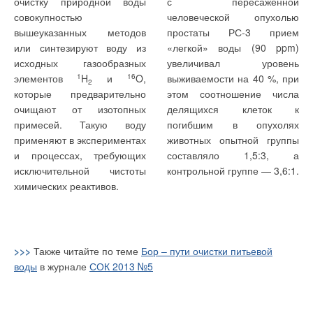
очистку природной воды
с пересаженной
совокупностью
человеческой опухолью
вышеуказанных методов
простаты РС-3 прием
или синтезируют воду из
«легкой» воды (90 ppm)
исходных газообразных
увеличивал уровень
элементов
1
H
и
16
O,
выживаемости на 40 %, при
2
которые предварительно
этом соотношение числа
очищают от изотопных
делящихся клеток к
примесей. Такую воду
погибшим в опухолях
применяют в экспериментах
животных опытной группы
и процессах, требующих
составляло 1,5:3, а
исключительной чистоты
контрольной группе — 3,6:1.
химических реактивов.
>>>
Также читайте по теме
Бор – пути очистки питьевой
воды
в журнале
СОК 2013 №5