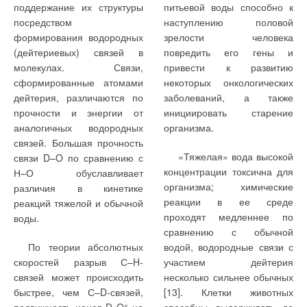
поддержание их структуры
питьевой воды способно к
посредством
наступлению половой
формирования водородных
зрелости человека
(дейтериевых) связей в
повредить его гены и
молекулах. Связи,
привести к развитию
сформированные атомами
некоторых онкологических
дейтерия, различаются по
заболеваний, а также
прочности и энергии от
инициировать старение
аналогичных водородных
организма.
связей. Большая прочность
«Тяжелая» вода высокой
связи D–O по сравнению с
концентрации токсична для
Н–О обуславливает
организма; химические
различия в кинетике
реакции в ее среде
реакций тяжелой и обычной
проходят медленнее по
воды.
сравнению с обычной
По теории абсолютных
водой, водородные связи с
скоростей разрыв С–H-
участием дейтерия
связей может происходить
несколько сильнее обычных
быстрее, чем С–D-связей,
[13]. Клетки животных
+