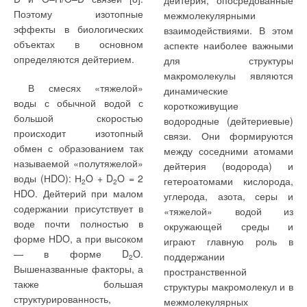
дейтерия, опосредованные
Поэтому изотопные
межмолекулярными
эффекты в биологических
взаимодействиями. В этом
объектах в основном
аспекте наиболее важными
определяются дейтерием.
для структуры
макромолекулы являются
В смесях «тяжелой»
динамические
воды с обычной водой с
короткоживущие
большой скоростью
водородные (дейтериевые)
происходит изотопный
связи. Они формируются
обмен с образованием так
между соседними атомами
называемой «полутяжелой»
дейтерия (водорода) и
воды (НDO): Н
O + D
O = 2
гетероатомами кислорода,
2
2
НDO. Дейтерий при малом
углерода, азота, серы и
содержании присутствует в
«тяжелой» водой из
воде почти полностью в
окружающей среды и
форме НDO, а при высоком
играют главную роль в
— в форме D
O.
поддержании
2
Вышеназванные факторы, а
пространственной
также большая
структуры макромолекул и в
структурированность,
межмолекулярных