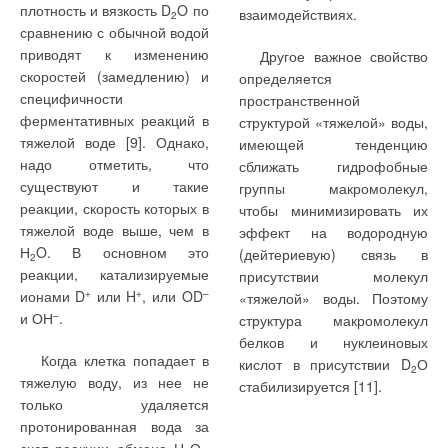
плотность и вязкость D
O по
взаимодействиях.
2
сравнению с обычной водой
приводят к изменению
Другое важное свойство
скоростей (замедлению) и
определяется
специфичности
пространственной
ферментативных реакций в
структурой «тяжелой» воды,
тяжелой воде [9]. Однако,
имеющей тенденцию
надо отметить, что
сближать гидрофобные
существуют и такие
группы макромолекул,
реакции, скорость которых в
чтобы минимизировать их
тяжелой воде выше, чем в
эффект на водородную
Н
O. В основном это
(дейтериевую) связь в
2
реакции, катализируемые
присутствии молекул
ионами D
+
или H
+
, или OD
–
«тяжелой» воды. Поэтому
и ОН
–
.
структура макромолекул
белков и нуклеиновых
Когда клетка попадает в
кислот в присутствии D
О
2
тяжелую воду, из нее не
стабилизируется [11].
только удаляется
протонированная вода за