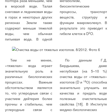
полтора раза меньшим, чем
метаболизм,
в морской воде. Талая
биосинтетические
снеговая и ледниковая воды
процессы, транспорт
в горах и некоторых других
веществ, структуру и
регионах Земли также
функции макромолекул. В
содержат меньше тяжелой
результате это приводит к
воды, чем обычная
гибели клеток в D
2
O.
питьевая вода. В одной
Тем не менее,
По данным Г.Д.
«тяжелая» вода играет
Бердышева, даже
значительную роль в
неглубокая (на 5–10 %)
различных биологических
очистка воды от «тяжелых»
процессах. Важным
изотопов (D и
18
О) способна
обстоятельством является
значительно улучшить ее
то, что углеродные связи с
качества и придать воде
участием дейтерия более
полезные очистительные
прочны и стабильны, чем
свойства [18]. В Институте
углеродные связи с
медико-биологических