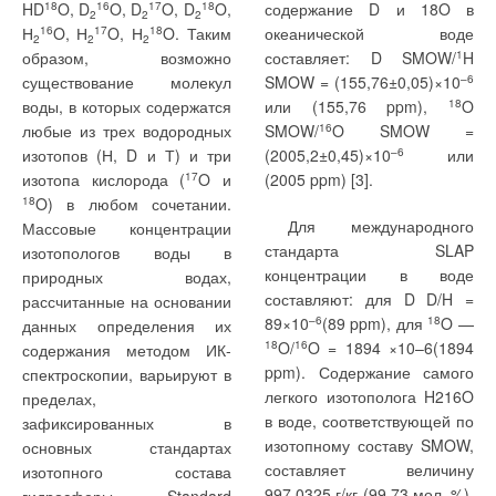
результатов
HD
18
O, D
16
O, D
17
O, D
18
O,
содержание D и 18O в
данные параметры следует
2
2
2
Н
16
O, Н
17
O, Н
18
O. Таким
океанической воде
определять в условиях,
2
2
2
образом, возможно
составляет: D SMOW/
1
H
существование молекул
SMOW = (155,76±0,05)×10
–6
воды, в которых содержатся
или (155,76 ppm),
18
O
любые из трех водородных
SMOW/
16
O SMOW =
Измерения проводились
же по площади участок
изотопов (Н, D и Т) и три
(2005,2±0,45)×10
–6
или
в трех тестовых
наружной стены с
изотопа кислорода (
17
O и
(2005 ppm) [3].
помещениях: помещениях
одномерным
18
O) в любом сочетании.
спортивного зала (игровой)
температурным полем [4]. В
Для международного
Массовые концентрации
и лечебного изолятора на
качестве границы
стандарта SLAP
изотопологов воды в
первом этаже, а также
двумерного элемента здесь
концентрации в воде
природных водах,
помещении № 1 детского
принимают расстояние в
составляют: для D D/H =
рассчитанные на основании
сада. Оконные откосы
два калибра, причем один
89×10
–6
(89 ppm), для
18
O —
данных определения их
исследовались в
калибр равен произведению
18
O/
16
O = 1894 ×10–6(1894
содержания методом ИК-
помещении № 1. Для
теплопроводности слоя
ppm). Содержание самого
спектроскопии, варьируют в
анализа результатов
утеплителя Λ
на величину
легкого изотополога H216O
пределах,
т
измерений использовались
R
— приведенного
в воде, соответствующей по
зафиксированных в
о
показания датчиков № 1
сопротивления наружной
изотопному составу SMOW,
основных стандартах
(среднее значение по глади
стены теплопередаче [м
2
·K/
составляет величину
изотопного состава
наружной стены) и № 2
Вт].
997,0325 г/кг (99,73 мол. %),