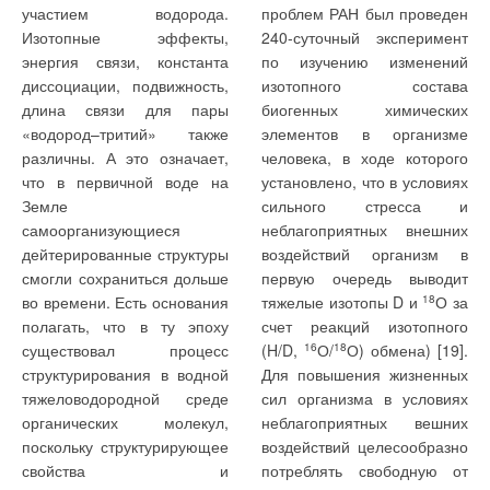
участием водорода.
проблем РАН был проведен
Изотопные эффекты,
240-суточный эксперимент
энергия связи, константа
по изучению изменений
диссоциации, подвижность,
изотопного состава
длина связи для пары
биогенных химических
«водород–тритий» также
элементов в организме
различны. А это означает,
человека, в ходе которого
что в первичной воде на
установлено, что в условиях
Земле
сильного стресса и
самоорганизующиеся
неблагоприятных внешних
дейтерированные структуры
воздействий организм в
смогли сохраниться дольше
первую очередь выводит
во времени. Есть основания
тяжелые изотопы D и
18
О за
полагать, что в ту эпоху
счет реакций изотопного
существовал процесс
(H/D,
16
О/
18
О) обмена) [19].
структурирования в водной
Для повышения жизненных
тяжеловодородной среде
сил организма в условиях
органических молекул,
неблагоприятных вешних
поскольку структурирующее
воздействий целесообразно
свойства и
потреблять свободную от