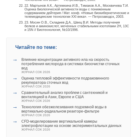
22. Мартынов А.К., Артемкина И.В., Тимаков А.А., Москвичева Т.И.
Оценка биологической активности воды с пониженным
содержанием дейтерия / Мат. конф. «Новые биокибернетические и
телемедицинские технологии XXI века». — Петрозаводск, 2003.
23. Мосин О.В., Складнев Д.А., Швец В.И. Методы получения
белков и аминокислот, меченных стабильными изотопами 2Н, 13С
и 15N // Биотехнология, №10/1996.
Читайте по теме:
→
Влияние концентрации активного ила на скорость
потребления кислорода в системах биоочистки сточных
вод
ЖУРНАЛ СОК 2026
→
Оценка тепловой эффективности подраковинного
рекуператора сточных вод
ЖУРНАЛ СОК 2026
→
Сравнительный анализ проблем с сантехникой и
вентиляцией в Азии, Европе и США
ЖУРНАЛ СОК 2026
→
Технология обезжелезивания подземной воды в
вертикально-радиальном реакторе-фильтре
ЖУРНАЛ СОК 2026
→
CFD-моделирование вертикальной камеры
электрофлотации на основе экспериментальных данных
ЖУРНАЛ СОК 2026