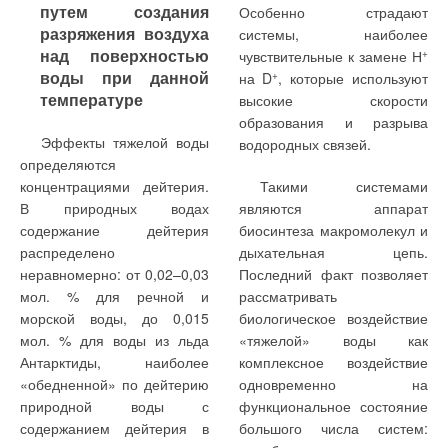
путем создания
Особенно страдают
разряжения воздуха
системы, наиболее
над поверхностью
чувствительные к замене Н
+
воды при данной
на D
+
, которые используют
температуре
высокие скорости
образования и разрыва
Эффекты тяжелой воды
водородных связей.
определяются
концентрациями дейтерия.
Такими системами
В природных водах
являются аппарат
содержание дейтерия
биосинтеза макромолекул и
распределено
дыхательная цепь.
неравномерно: от 0,02–0,03
Последний факт позволяет
мол. % для речной и
рассматривать
морской воды, до 0,015
биологическое воздействие
мол. % для воды из льда
«тяжелой» воды как
Антарктиды, наиболее
комплексное воздействие
«обедненной» по дейтерию
одновременно на
природной воды с
функциональное состояние
содержанием дейтерия в
большого числа систем: