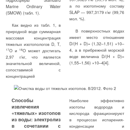
гидросферы Standard
(откос).
а по изотопному составу
Marine Ordinary Water
Фактор формы может
SLAP — 997,3179 г/кг (99,76
(SMOW) (табл. 1).
На рис. 1 приведены
быть использован для
мол. %).
данные по изменению
расчета величины R
через
Как видно из табл. 1, в
о
значений наружной
R
— условное
В поверхностных водах
природной воде суммарная
о.усл
температуры в период с 11
сопротивление стены
имеет место отношение
массовая концентрация
по 15 февраля 2010 г.
теплопередаче по ее глади
D/(H + D)= (1,32–1,51) ×10–
тяжелых изотопологов D, T,
Показания приборов
вдали от откосов и
4, а в прибрежной морской
17
O и
18
O может достигать
записывались через каждые
теплопроводных включений.
воде величина D/(H + D)=
2,97 г/кг, что является
10 мин., так что всего было
Одна из зависимостей для
(1,55–1,56) ×10–4[4].
значительной величиной,
сделано 550 замеров. Легко
f
была получена в работе
сопоставимой с
отк
видеть, что отклонение t
[2] с помощью численного
концентрацией
н
здесь, как правило, не
решения
превышает 2–3 °С в обе
дифференциального
стороны от среднего
уравнения
Способы
Наиболее эффективно
уровня, что и дает
теплопроводности методом
извлечения
изотопы водорода и
возможность считать
конечных разностей с
«тяжелых» изотопов
кислорода фракционируют
теплопередачу
использованием
из воды: электролиз
в процессах испарения-
стационарной без
разработанной автором
в сочетании с
конденсации и
значительной погрешности.
программы для ЭВМ на