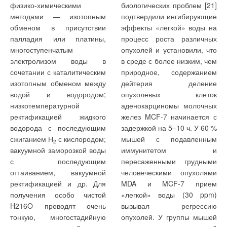
физико-химическими
биологических проблем [21]
методами — изотопным
подтвердили ингибирующие
обменом в присутствии
эффекты «легкой» воды на
палладия или платины,
процесс роста различных
многоступенчатым
опухолей и установили, что
электролизом воды в
в среде с более низким, чем
сочетании с каталитическим
природное, содержанием
изотопным обменом между
дейтерия деление
водой и водородом;
опухолевых клеток
низкотемпературной
аденокарциномы молочных
ректификацией жидкого
желез MCF-7 начинается с
водорода с последующим
задержкой на 5–10 ч. У 60 %
сжиганием Н
с кислородом;
мышей с подавленным
2
вакуумной заморозкой воды
иммунитетом и
с последующим
пересаженными грудными
оттаиванием, вакуумной
человеческими опухолями
ректификацией и др. Для
MDA и MCF-7 прием
получения особо чистой
«легкой» воды (30 ppm)
H216O проводят очень
вызывал регрессию
тонкую, многостадийную
опухолей. У группы мышей