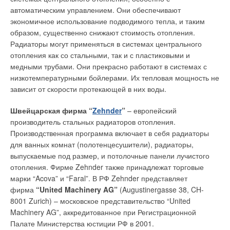
вентиляции в многоэтажных жилых зданиях
НАСОСЫ
ЖУРНАЛ СОК ИЮНЬ 2026
автоматическим управлением. Они обеспечивают
→
Влияние параметров информационных потоков и типов
экономичное использование подводимого тепла, и таким
вычислительных нагрузок на энергоэффективность
После того, как бурение скважины завершено, в течение 72
образом, существенно снижают стоимость отопления.
систем обеспечения микроклимата центров обработки
часов из нее выполняется опытный забор воды. Это
данных
Радиаторы могут применяться в системах центрального
ЖУРНАЛ СОК ИЮНЬ 2026
способствует очистке скважины, а полученный на основании
→
отопления как со стальными, так и с пластиковыми и
Свежий воздух без компромиссов: новые приточно-
этого испытания отчет позволит принять окончательное
вытяжные установки SHUFT UniMAX для квартиры и
медными трубами. Они прекрасно работают в системах с
частного дома
решение о выборе насоса. В отчете должна также
низкотемпературными бойлерами. Их тепловая мощность не
ЖУРНАЛ СОК ИЮНЬ 2026
содержаться информация, свидетельствующая о том, что
→
Вентиляция жилых помещений
зависит от скорости протекающей в них воды.
бурение скважины проведено надлежащим образом, что
ЖУРНАЛ СОК ИЮНЬ 2026
→
Анализ российского рынка сплит-систем на основе
вода, производимая этой скважиной, не содержит песка и
Швейцарская фирма “
Zehnder
”
– европейский
макроэкономических факторов
т.п.
ЖУРНАЛ СОК ИЮНЬ 2026
производитель стальных радиаторов отопления.
Производственная программа включает в себя радиаторы
Выбор соответствующего насоса крайне затруднен
для ванных комнат (полотенцесушители), радиаторы,
постоянно меняющимися гидравлическими условиями из-за
выпускаемые под размер, и потолочные панели лучистого
колебаний уровня грунтовых вод и нестабильности
отопления. Фирме Zehnder также принадлежат торговые
противодавления в остальной части гидросистемы,
марки “Acova” и “Faral”. В РФ Zehnder представляет
используемой для забора воды. Следовательно, падение
Уведомления отключены
фирма
“United Machinery AG”
(Augustinergasse 38, CH-
уровня воды в данной конкретной скважине зависит от
8001 Zurich) – московское представительство “United
Комментарии
продолжительности водозабора не только из нее, но также и
Machinery AG”, аккредитованное при Регистрационной
из соседних скважин.
Палате Министерства юстиции РФ в 2001.
В этой теме еще нет комментариев