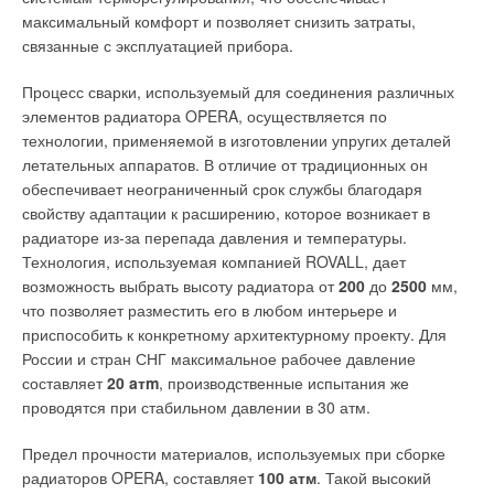
Практика показала, что наиболее часто встречающиеся
максимальный комфорт и позволяет снизить затраты,
случаи неудовлетворительной работы насоса вызваны его
связанные с эксплуатацией прибора.
неправильным выбором, обусловленными, зачастую,
неуверенностью в том, что насос не обеспечит указанные
Процесс сварки, используемый для соединения различных
для него технические характеристики. Опасение, что насос
элементов радиатора OPERA, осуществляется по
не обеспечит подачу достаточного объема воды, почти
технологии, применяемой в изготовлении упругих деталей
всегда приводит к тому, что приобретается насос, мощность
летательных аппаратов. В отличие от традиционных он
которого слишком велика для данной скважины. Отсюда
обеспечивает неограниченный срок службы благодаря
берут начало все проблемы чрезмерного падения уровня
свойству адаптации к расширению, которое возникает в
воды, низкой экономичности и т.п. Для того, чтобы сократить
радиаторе из-за перепада давления и температуры.
издержки владения, следует тщательно обсудить вопрос о
Технология, используемая компанией ROVALL, дает
станциях, подающих воду из нескольких скважин, как о
возможность выбрать высоту радиатора от
200
до
2500
мм,
серьезной альтернативе в тех случаях, когда уровень
что позволяет разместить его в любом интерьере и
водопотребления превосходит продуктивность имеющейся
приспособить к конкретному архитектурному проекту. Для
скважины.
России и стран СНГ максимальное рабочее давление
составляет
20 aтm
, производственные испытания же
Правильно выбранный насос просто удаляет из скважины ту
проводятся при стабильном давлении в 30 атм.
воду, что скапливается в ней естественным путем, таким
образом можно идеально добиться стабилизации уровня
Предел прочности материалов, используемых при сборке
грунтовых вод и максимально увеличить период между
радиаторов OPERA, составляет
100 атм
. Такой высокий
техническим обслуживанием и регенерацией скважины.