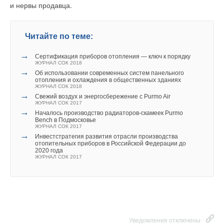
определен с помощью постоянного контроля за давлением
и нервы продавца.
нагнетания во всех скважинах. Естественно, что не менее
важным фактором рентабельности является отсутствие в
Читайте по теме:
стояке и трубопроводе утечек, так как обычно они повышают
расходы примерно на 10-50%.
→
Сертификация приборов отопления — ключ к порядку
ЖУРНАЛ СОК 2018
ВЫВОДЫ И ЗАКЛЮЧЕНИЯ
→
Об использовании современных систем панельного
отопления и охлаждения в общественных зданиях
ЖУРНАЛ СОК 2018
Как было показано, имеются очень важные причины для
→
Свежий воздух и энергосбережение с Purmo Air
концентрации внимания на физических и финансовых
ЖУРНАЛ СОК 2017
→
аспектах, а также на вопросах качества воды, которые
Началось производство радиаторов-скамеек Purmo
Bench в Подмосковье
влияют на уровень издержек владения установок для добычи
ЖУРНАЛ СОК 2017
грунтовых вод. В случае учета всех этих аспектов может быть
→
Инвестстратегия развития отрасли производства
отопительных приборов в Российской Федерации до
достигнуто серьезное снижение расходов. Однако рецепт
2020 года
здесь довольно простой:
ЖУРНАЛ СОК 2017
В процессе приобретения внимание следует уделять,
наряду со стоимостью, тому, насколько данное изделие
повлияет на уровень издержек владения.
При эксплуатации необходимо обеспечить постоянный
сбор информации о состоянии каждой скважины.
Уведомления отключены