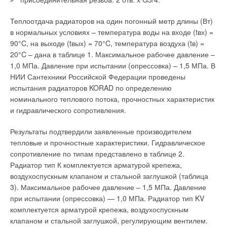
→
Термоокислительная деструкция — основной фактор
шума. При измерениях уровней шума на входе в глушитель и
поданной на поверхность воды. Также возрастает опасность
сокращения срока службы полипропиленовых труб
на выходе из глушителя использовались конденсаторные
ЖУРНАЛ СОК МАЙ 2026
работы насоса всухую. Например, увеличенное падение
Теплоотдача радиаторов на один погонный метр длины (Вт)
микрофоны типа 4133 фирмы “Брюль и Къер”. Условия
уровня грунтовых вод в 10 м относительно динамического
в нормальных условиях – температура воды на входе (tвх) =
проведения испытаний соответствовали требованиям ГОСТ
уровня воды в 50 м при производительности 90 м³/ч повысит
90°C, на выходе (tвых) = 70°C, температура воздуха (tв) =
(а) 23793-79. На шумоглушители типа SG распространяется
затраты на электроэнергю на 25%.
20°C – дана в таблице 1. Максимальное рабочее давление –
гарантийный срок 2 года с момента покупки.
1,0 МПа. Давление при испытании (опрессовка) – 1,5 МПа. В
Рост издержек может примерно соответствовать ежегодным
Производственное объединение “КОРФ” представляет
НИИ Сантехники Российской Федерации проведены
Уведомления отключены
расходам на приобретение нового насоса! Многие скважины,
высококачественное вентиляционное оборудование.
испытания радиаторов KORAD по определению
особенно те, которые имеют гравийный фильтр, становятся
Комментарии
номинального теплового потока, прочностных характеристик
Современные немецкие технологии производства , наладка
менее продуктивными из-за образования на поверхности
и гидравлического сопротивления.
и тестирование рабочих параметров обеспечивает высокое
фильтра или вокруг него минеральных отложений. В
В этой теме еще нет комментариев
качество производимой продукции. Вся продукция
результате будут снижаться КПД и удельная продуктивность
Результаты подтвердили заявленные производителем
сертифицирована в России. Мы обеспечиваем каталогами
скважины. Во многих случаях полностью или частично
тепловые и прочностные характеристики. Гидравлическое
на всю производимую продукцию. Отгрузка товара
устранить эти отложения и, соответственно, восстановить
сопротивление по типам представлено в таблице 2.
Добавить комментарий
производится в течение 3-х дней с момента оплаты. ПО
продуктивность такой скважины позволяет ее регенерация.
Радиатор тип К комплектуется арматурой крепежа,
“КОРФ” выполнит весь комплекс услуг: проектирование,
Однако неправильно выбранная продолжительность
воздухоспускным клапаном и стальной заглушкой (таблица
Ваше имя *
изготовление, поставку, монтаж, шеф-монтаж, пуско-
регенерации или сам процесс регенерации, выполненный с
3). Максимальное рабочее давление – 1,5 МПа. Давление
наладку, сервис вентиляционного оборудования. Объекты,
нарушениями, могут сократить срок службы скважины.
при испытании (опрессовка) — 1,0 МПа. Радиатор тип KV
на которых установлено вентиляционное оборудование
комплектуется арматурой крепежа, воздухоспускным
Ваш E-mail *
Регенерацию следует начинать не позднее того момента,
фирмы ТКОРФУ: офисное здание холдинга “Технониколь” (г.
клапаном и стальной заглушкой, регулирующим вентилем.