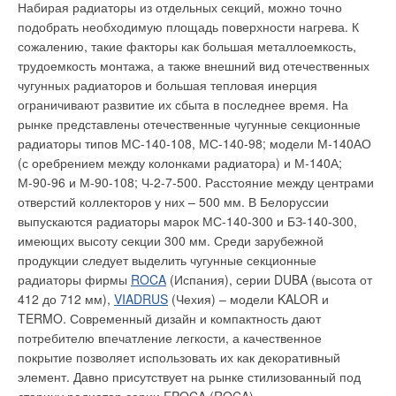
Набирая радиаторы из отдельных секций, можно точно
температуре электродвигателя и контролировать
подобрать необходимую площадь поверхности нагрева. К
сопротивление изоляции без использования в скважине
сожалению, такие факторы как большая металлоемкость,
дополнительных кабелей. Дополнительно эта система
трудоемкость монтажа, а также внешний вид отечественных
включает в себя встроенную защиту от работы всухую,
чугунных радиаторов и большая тепловая инерция
причем также без применения в скважине дополнительных
ограничивают развитие их сбыта в последнее время. На
кабелей и датчиков.
рынке представлены отечественные чугунные секционные
радиаторы типов МС-140-108, МС-140-98; модели М-140АО
НАПОРНАЯ ТРУБА И ТРУБОПРОВОДЫ
(с оребрением между колонками радиатора) и М-140А;
Последней основной операцией, выполняемой
М-90-96 и М-90-108; Ч-2-7-500. Расстояние между центрами
гидросистемой для добычи грунтовых вод, является
отверстий коллекторов у них – 500 мм. В Белоруссии
перекачивание воды, поднятой из скважин установленными в
выпускаются радиаторы марок МС-140-300 и БЗ-140-300,
них насосами, по трубам на водопроводную станцию. Поток
имеющих высоту секции 300 мм. Среди зарубежной
воды, образующийся в напорной трубе и трубопроводах,
продукции следует выделить чугунные секционные
вызывает потери напора из-за гидродинамического трения в
радиаторы фирмы
ROCA
(Испания), серии DUBA (высота от
трубах, клапанах, фитингах и т.п. Эти потери должны
412 до 712 мм),
VIADRUS
(Чехия) – модели KALOR и
компенсироваться насосами. При самом неблагоприятном
TERMO. Современный дизайн и компактность дают
стечение обстоятельств указанные потери могут быть
потребителю впечатление легкости, а качественное
настолько велики, что обычно высокий КПД насоса в данном
покрытие позволяет использовать их как декоративный
случае может упасть настолько, что вода станет очень
элемент. Давно присутствует на рынке стилизованный под