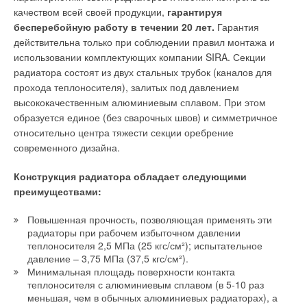
внимание на следующее: если выбираются насосы, в
качеством всей своей продукции,
гарантируя
конструкции которых предусмотрена смазка подшипников
бесперебойную работу в течении 20 лет.
Гарантия
водой, то теоретически подшипники могут исправно
действительна только при соблюдении правил монтажа и
функционировать весь срок службы насоса независимо от
использовании комплектующих компании SIRA. Секции
частоты вращения, поскольку поверхности подшипников
радиатора состоят из двух стальных трубок (каналов для
разделены водяной пленкой.
прохода теплоносителя), залитых под давлением
высококачественным алюминиевым сплавом. При этом
Однако в действительности в скважинах для добычи
образуется единое (без сварочных швов) и симметричное
грунтовых вод не всегда присутствует вода, свободная от
относительно центра тяжести секции оребрение
инородных включений. Следовательно, как в теории, так и на
современного дизайна.
практике приходится считаться с определенной степенью
износа рабочих поверхностей подшипников, правда, в
Конструкция радиатора обладает следующими
достаточно ограниченной степени (макс. 10%), вызванной
преимуществами:
частотой вращения, с которой эксплуатируется насос.
Повышенная прочность, позволяющая применять эти
Таким образом, в связи с техническим обслуживанием – и, в
радиаторы при рабочем избыточном давлении
частности, из-за высоких издержек на заработную плату,
теплоносителя 2,5 МПа (25 кгс/см²); испытательное
которые приходится нести при техобслуживании скважинных
давление – 3,75 МПа (37,5 кгс/см²).
Минимальная площадь поверхности контакта
насосов – важно заменить все изношенные узлы и детали.
теплоносителя с алюминиевым сплавом (в 5-10 раз
Если этого не делать, то результатом может быть снижение
меньшая, чем в обычных алюминиевых радиаторах), а
рабочих характеристик насоса и необычайно резкий рост