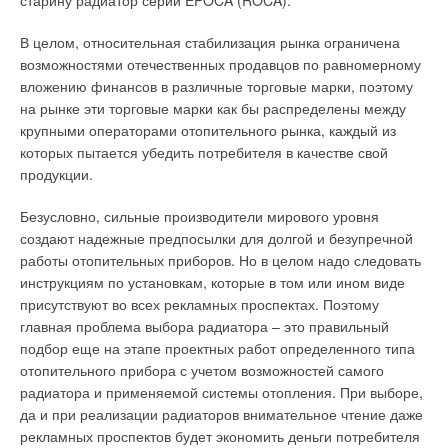
дорогой, если параметры стояка и трубопровода выбраны
старину радиатор серии EPOCA (ROCA).
неправильно. Пример неправильного выбора параметров
В целом, относительная стабилизация рынка ограничена
напорного трубопровода. Скважинный насос
возможностями отечественных продавцов по равномерному
эксплуатируется при следующих технических условиях:
вложению финансов в различные торговые марки, поэтому
Q = 85 м³/ч.
на рынке эти торговые марки как бы распределены между
H = 65 м.
крупными операторами отопительного рынка, каждый из
Ежегодное количество мото-часов при эксплуатации
которых пытается убедить потребителя в качестве свой
насоса составляет 3,450, что дает общий ежегодный
продукции.
объем 293,303 м³ перекачиваемой воды и 81,558 кВтч
потребляемой энергии.
Безусловно, сильные производители мирового уровня
Применение стояка диаметром 5″ позволит снизить
создают надежные предпосылки для долгой и безупречной
потери на трение в стояке с 7,7 м до 2,7 м.
работы отопительных приборов. Но в целом надо следовать
Рабочие характеристики насоса возрастут до 94 м³/ч, и
инструкциям по установкам, которые в том или ином виде
напор упадет до 60 м. При том же общем объеме воды
присутствуют во всех рекламных проспектах. Поэтому
потребление электроэнергии снизится до 74,748 кВтч. Иначе
главная проблема выбора радиатора – это правильный
говоря, ежегодная экономия электроэнергии составит 6810
подбор еще на этапе проектных работ определенного типа
кВтч. Отложение минеральных веществ может повысить
отопительного прибора с учетом возможностей самого
потери на трение в стояке и трубопроводе. Как правило,
радиатора и применяемой системы отопления. При выборе,
устранить этот эффект может помочь очистка труб.
да и при реализации радиаторов внимательное чтение даже
Оптимальный момент для этой операции может быть
рекламных проспектов будет экономить деньги потребителя