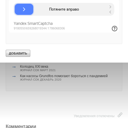
что из скважины вода больше не подается.
Читайте по теме:
→
«Золотая» котельная
ЖУРНАЛ СОК ОКТЯБРЬ 2021
→
Решения Grundfos для водоснабжения малоэтажного
жилья
ЖУРНАЛ СОК МАЙ 2021
→
Обзор изменений законодательства за февраль-март
2021 года
ЖУРНАЛ СОК АПРЕЛЬ 2021
→
Колодец XXI века
ЖУРНАЛ СОК МАРТ 2021
→
Как насосы Grundfos помогают бороться с пандемией
ЖУРНАЛ СОК ДЕКАБРЬ 2020
Уведомления отключены
Комментарии