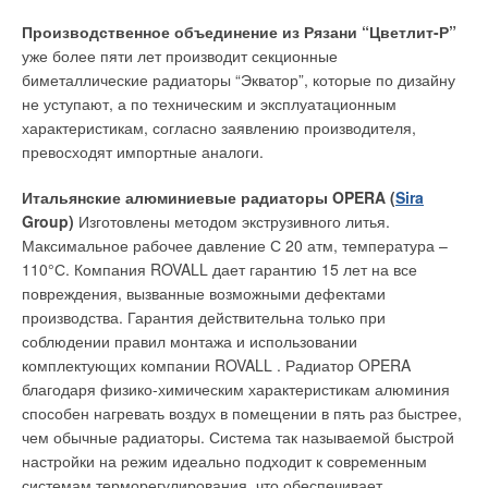
Максимальный КПД насос имеет в сравнительно небольшом
Производственное объединение из Рязани “Цветлит-Р”
диапазоне рабочих параметров, и, в случае повышения или
уже более пяти лет производит секционные
Добавить комментарий
понижения одного из них, КПД сразу начинает падать.
биметаллические радиаторы “Экватор”, которые по дизайну
Поэтому достижение режима постоянной оптимальной
не уступают, а по техническим и эксплуатационным
Ваше имя *
эксплуатации представляется крайне затруднительным в
характеристикам, согласно заявлению производителя,
большинстве сложных гидросистем, объединяющих
превосходят импортные аналоги.
несколько скважин. Наиболее оптимальным выходом из
Ваш E-mail *
создавшейся ситуации может стать применение
Итальянские алюминиевые радиаторы OPERA (
Sira
компьютерной системы управления (SCADA), в которую
Group)
Изготовлены методом экструзивного литья.
вводятся такие рабочие параметры каждой скважины как
Максимальное рабочее давление С 20 атм, температура –
расход и давление. На основании этих данных компьютер
Текст комментария
110°С. Компания ROVALL дает гарантию 15 лет на все
рассчитывает оптимальный режим эксплуатации для всех
повреждения, вызванные возможными дефектами
насосных установок, работающих в месте добычи грунтовых
производства. Гарантия действительна только при
вод.
соблюдении правил монтажа и использовании
комплектующих компании ROVALL . Радиатор OPERA
Повышение КПД на 10%, например с 65% до 75%, означает,
благодаря физико-химическим характеристикам алюминия
что при подаче 400 м³/ч на высоту 80 м в течение 10 лет
способен нагревать воздух в помещении в пять раз быстрее,
(4700 часов ежегодной эксплуатации) будет сэкономлено
чем обычные радиаторы. Система так называемой быстрой
800000 кВтч электроэнергии.
настройки на режим идеально подходит к современным
системам терморегулирования, что обеспечивает