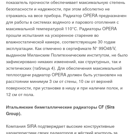
показатель прочности обеспечивает максимальную степень
безопасности и надежности, при этом абсолютно не
Вследствие износа и образования отложений минеральных
отражаясь на весе прибора. Радиатор OPERA предназначен
веществ рабочие характеристики насоса с течением
для работы в системах водяного и парового отопления с
времени часто снижаются, и в определенный момент
максимальной температурой 110°С. Радиаторы OPERA
приходится поднимать его из скважины для промывки и
прошли испытания на ускоренное старение во
(если это требуется) ремонта. Решение проблемы
влажностатической камере, соответствующие 30 годам
определения оптимального времени для проведения
эксплуатации. Как отмечено в сертификате N° 99O48/V,
технического обслуживания для данного насоса также
выданном Миланским Политехническим институтом, не было
следует возложить на систему управления. Методика
зафиксировано никаких изменений, как структурных, так и
определения оптимального времени технического
эстетических (таблица 4). Для обеспечения максимальной
обслуживания выбирается в зависимости от имеющейся
теплоотдачи радиатор OPERA должен быть установлен на
информации о стоимости ремонта и от постоянно
расстоянии минимум 3 см от стены, 10 см от верхней
поступающих сведений об уровне грунтовых вод, давлении,
поверхности, при установке в нишу и при наличии полок, и
расходе и потребляемой электроэнергии для данной
12 см от пола.
скважины. Далее эта информация обрабатывается
компьютером и сопоставляется с теми техническими
Итальянские биметаллические радиаторы CF (Sira
параметрами, которые указал изготовитель в технических
Group).
характеристиках насоса.
Компания SIRA подтверждает высокие конструктивные
Принимая во внимание износ, необходимо обратить
характеристики своих радиаторов и жёсткий контроль за