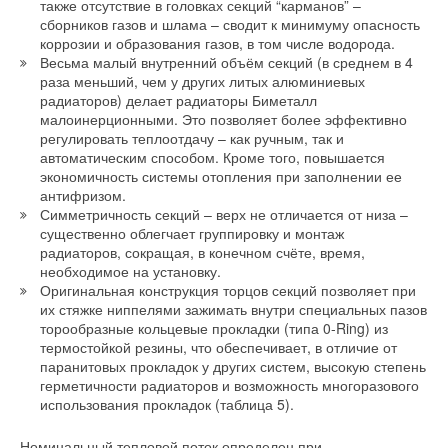
также отсутствие в головках секций “карманов” –
эксплуатационных расходов. Расходы на замену
сборников газов и шлама – сводит к минимуму опасность
быстроизнашивающихся узлов и деталей могут быть
коррозии и образования газов, в том числе водорода.
компенсированы в течение нескольких месяцев.
Весьма малый внутренний объём секций (в среднем в 4
раза меньший, чем у других литых алюминиевых
радиаторов) делает радиаторы Биметалл
Чтобы избежать износа и коррозии рабочих колес и камер
малоинерционными. Это позволяет более эффективно
насоса, также важно выбирать материалы с высокой
регулировать теплоотдачу – как ручным, так и
износостойкостью и коррозионной стойкостью. Это позволит
автоматическим способом. Кроме того, повышается
не только увеличить срок службы, но также создать условия
экономичность системы отопления при заполнении ее
для безаварийной эксплуатации с высокими рабочими
антифризом.
характеристиками в течение срока службы насоса. Поэтому
Симметричность секций – верх не отличается от низа –
существенно облегчает группировку и монтаж
было бы пустой тратой денег иметь насос, который в течение
радиаторов, сокращая, в конечном счёте, время,
первых пяти лет эксплуатации работал бы с высоким КПД, а
необходимое на установку.
следующие пять лет – с низким. Выбор оптимального
Оригинальная конструкция торцов секций позволяет при
графика проведения технического обслуживания возможен
их стяжке ниппелями зажимать внутри специальных пазов
лишь при непрерывном контроле рабочих характеристик
торообразные кольцевые прокладки (типа 0-Ring) из
насоса.
термостойкой резины, что обеспечивает, в отличие от
паранитовых прокладок у других систем, высокую степень
герметичности радиаторов и возможность многоразового
СИЛОВЫЕ КАБЕЛИ
использования прокладок (таблица 5).
Важную роль в выборе мощности и других технических
Номинальный тепловой поток определен при