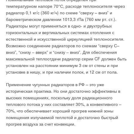
характеристик насосов и электродвигателей играет
температурном напоре 70°С, расходе теплоносителя через
определение типа силового кабеля. Попытки сэкономить на
радиатор 0,1 кг/с (360 кг/ч) по схеме “сверху – вниз” и
этом могут дорого обойтись в смысле повышения общих
барометрическом давлении 1013,3 гПа (760 мм рт. ст.).
издержек владения. Например: при мощности
Радиаторы могут применяться в одно- и двухтрубных
электродвигателя насоса 75 кВт и длине силового кабеля 75
горизонтальных и вертикальных системах отопления с
м экономия при падении напряжения от 5% до 1% через 10
естественной и искусственной циркуляцией теплоносителя.
лет эксплуатации составит 170458 кВтч.
Возможно соединение радиаторов по схемам “сверху С–
вниз”, “снизу – вверх” и “снизу – вниз”. Для обеспечения
ЭЛЕКТРОДВИГАТЕЛЬ
максимальной теплоотдачи радиатор серии CF должен быть
В насосных станциях с погружными насосами наиболее
установлен на расстоянии минимум 3 см от стены и при
слабым звеном является электродвигатель. Для
установке в нишу, и при наличии полок, и 12 см от пола.
обеспечения длительного срока службы жизненно важным
Применение чугунных радиаторов в РФ – это уже
становится наиболее оптимальный способ защиты
историческая практика. Но они достаточно эффективны в
электродвигателя. Для этого применяется контроль
высоких помещениях, поскольку доля радиационного
температуры электродвигателя, поскольку именно один из
теплового потока у них составляет 30%, а конвективного –
таких разрушительных факторов как недостаточное
70%, что обеспечивает хороший прогрев нижней зоны
охлаждение или напряжение питания и т.п. вызывает
помещения излучаемой теплотой и достаточно быстрый
перегрев электродвигателя. Фирма Grundfos нашла
прогрев воздуха за счет конвекции.
уникальное техническое решение, позволяющее
потребителям получать информацию о текущей