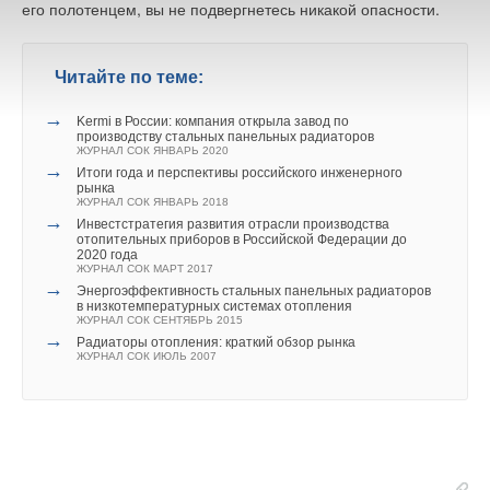
его полотенцем, вы не подвергнетесь никакой опасности.
предыдущего до «отлипа» (легкое нажатие на покрытие
Ваше имя *
пальцем не оставляет следа и не дает ощущение липкости),
что при температуре воздуха (20±2)°С и влажности (65±5) %
Читайте по теме:
составляет не более 30 минут. Максимальный разрыв
Ваш E-mail *
времени между нанесением последующих слоев на
→
Kermi в России: компания открыла завод по
загрунтованную поверхность не ограничивается при условии
производству стальных панельных радиаторов
ЖУРНАЛ СОК ЯНВАРЬ 2020
предотвращения попадания влаги. Покрытие ЦВЭС
→
Итоги года и перспективы российского инженерного
Текст комментария
ремонтопригодно. Дефектные участки покрытия следует
рынка
ЖУРНАЛ СОК ЯНВАРЬ 2018
удалить, поверхность зачистить до металлического блеска,
→
Инвестстратегия развития отрасли производства
обезжирить и закрасить.
отопительных приборов в Российской Федерации до
2020 года
ЖУРНАЛ СОК МАРТ 2017
Время выдержки покрытия до начала эксплуатации в воде
→
Энергоэффективность стальных панельных радиаторов
составляет 7 суток. Организация работ по нанесению
в низкотемпературных системах отопления
ЖУРНАЛ СОК СЕНТЯБРЬ 2015
композиции ЦВЭС производится в соответствии с
→
Радиаторы отопления: краткий обзор рынка
требованиями «Технологической инструкции по применению
ЖУРНАЛ СОК ИЮЛЬ 2007
антикоррозионной композиции ЦВЭС для защиты от
коррозии емкостей и оборудования в системе
централизованного холодного и горячего водоснабжения»
ТИ 001-12288779-99, согласованной Областным центром
ГСЭН Свердловской обл.