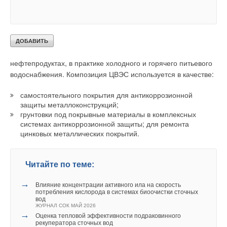
Композиция ЦВЭС предназначена для защиты от коррозии
стальных изделий и сооружений, эксплуатируемых в
атмосферных условиях всех макроклиматических районов,
типов и категорий размещения; в пресной и морской воде, в
водных растворах солей (pH=6.0-8.5); в нефти и
нефтепродуктах, в практике холодного и горячего питьевого
водоснабжения. Композиция ЦВЭС используется в качестве:
самостоятельного покрытия для антикоррозионной
защиты металлоконструкций;
грунтовки под покрывные материалы в комплексных
системах антикоррозионной защиты; для ремонта
цинковых металлических покрытий.
Читайте по теме:
→
Влияние концентрации активного ила на скорость
потребления кислорода в системах биоочистки сточных
вод
ЖУРНАЛ СОК МАЙ 2026
→
Оценка тепловой эффективности подраковинного
рекуператора сточных вод