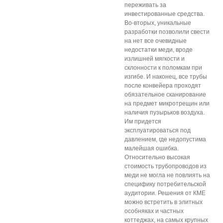
переживать за
инвестированные средства.
Во-вторых, уникальные
разработки позволили свести
на нет все очевидные
недостатки меди, вроде
излишней мягкости и
склонности к поломкам при
изгибе. И наконец, все трубы
после конвейера проходят
обязательное сканирование
на предмет микротрещин или
наличия пузырьков воздуха.
Им придется
эксплуатироваться под
давлением, где недопустима
малейшая ошибка.
Относительно высокая
стоимость трубопроводов из
меди не могла не повлиять на
специфику потребительской
аудитории. Решения от КМЕ
можно встретить в элитных
особняках и частных
коттеджах, на самых крупных