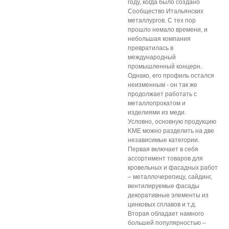
году, когда было создано
Сообщество Итальянских
металлургов. С тех пор
прошло немало времени, и
небольшая компания
превратилась в
международный
промышленный концерн.
Однако, его профиль остался
неизменным - он так же
продолжает работать с
металлопрокатом и
изделиями из меди.
Условно, основную продукцию
KME можно разделить на две
независимые категории.
Первая включает в себя
ассортимент товаров для
кровельных и фасадных работ
– металлочерепицу, сайдинг,
вентилируемые фасады
декоративные элементы из
цинковых сплавов и т.д.
Вторая обладает намного
большей популярностью –