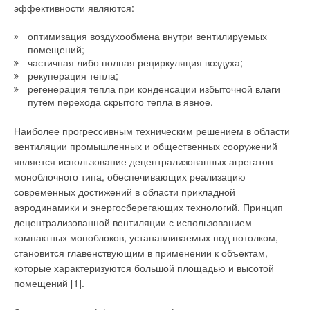
эффективности являются:
бездумно. Затраты на энергопотребление, какими бы
высокими они ни были, не идут ни в какое сравнение с ценой
оптимизация воздухообмена внутри вентилируемых
здоровья людей и производительности их труда.
помещений;
частичная либо полная рециркуляция воздуха;
Поэтому качеству воздуха и другим показателям комфорта
рекуперация тепла;
уделяется приоритетное внимание. Это сотрудники I BT
регенерация тепла при конденсации избыточной влаги
путем перехода скрытого тепла в явное.
учитывают при автоматизации систем жизнеобеспечения
общественных зданий, особенно заведений социального
Наиболее прогрессивным техническим решением в области
назначения: школ и больниц. Мы поможем сохранить
вентиляции промышленных и общественных сооружений
здоровье людей и сократим лишние расходы!
является использование децентрализованных агрегатов
моноблочного типа, обеспечивающих реализацию
Знаете ли вы, что…
современных достижений в области прикладной
…что по сравнению с другими зданиями гостиницы
аэродинамики и энергосберегающих технологий. Принцип
потребляют больше энергии для своих нужд. Экономия
децентрализованной вентиляции с использованием
энергии в гостиницах выходит на первый план. Однако очень
компактных моноблоков, устанавливаемых под потолком,
трудно совместить экономию с поддержанием комфортных
становится главенствующим в применении к объектам,
условий для гостей. Комфортные условия в номере очень
которые характеризуются большой площадью и высотой
индивидуальны. Удовлетворенность гостя определяется тем,
помещений [1].
насколько оправдались его ожидания и тем, что он решает,