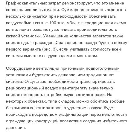
нерациональным использованием энергоресурсов и
График капитальных затрат демонстрирует, что это мнение
загрязнением окружающей среды. Этот инструмент поможет
справедливо лишь отчасти. Суммарная стоимость агрегатов
нам в России превратить «Зеленое здание» из мечты в
несколько снижается при необходимости обеспечивать
реальность!
воздухообмен свыше 100 тыс. м3/ч, т.к. традиционная схема
вентиляции позволяет увеличивать производительность
каждой установки. Уменьшение количества агрегатов также
Читайте по теме:
снижает долю расходов. Сравнение не всегда будет в пользу
первого варианта (рис. 3), если учитывать стоимость всей
→
10 крупнейших моделей ВЭУ 2017 года
системы вместе с воздуховодами и монтажом.
ЖУРНАЛ СОК ДЕКАБРЬ 2017
→
Автоматизация офисных помещений с учётом
изменяющегося назначения площадей
Оборудование вентиляции приточными подпотолочными
ЖУРНАЛ СОК НОЯБРЬ 2017
установками будет стоить дешевле, чем традиционная
→
Промышленные котлы в инновационном тепличном
система. Отсутствие необходимости транспортировать
хозяйстве
ЖУРНАЛ СОК ИЮЛЬ 2017
рециркуляционный воздух к вентагрегату значительно
→
Термически активированные системы зданий
снижает мощность потребляемую вентиляторами. На
ЖУРНАЛ СОК ИЮНЬ 2017
→
некоторых объектах, типа складов, можно обойтись вообще
Вентиляция и климатика для симфонического оркестра
ЖУРНАЛ СОК ЯНВАРЬ 2017
без вытяжных вентиляторов, а удаление воздуха будет
происходить посредством эксфильтрации через неплотности
ограждающих конструкций вследствие создания избыточного
давления.