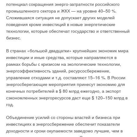
будет это отслеживать и защищать помещение от
потенциал сокращения энерго-затратности российского
полуденной жары автоматическим закрытием жалюзи?
промышленного сектора и ЖКХ — на уровне 40–50 %.
Сложившаяся ситуация не допускает других моделей
А если сотрудники вышли из помещения, надо ли
поведения кроме инвестиций в новые энергетические
продолжать поддерживать все комфортные условия в
технологии, которые обеспечат государство и ответственный
полном объеме? Рационально было бы снизить нагрузку и
бизнес.
облегчить работу систем. Неплохо было бы выключить
освещение. Но кто все это сделает? Департамент I BT имеет
В странах «большой двадцатки» крупнейших экономик мира
в своем портфолио специальное решение: «умная» система
инвестиции и иные средства, которые направляются в
индивидуального комнатного регулирования выполнит все
рамках борьбы с кризисом на экологические технологии,
условия и поможет наиболее рационально расходовать
энергоэффективность зданий, ресурсосбережение,
энергию. Мы экономим энергию без ущерба для комфорта
управление отходами и т.д. составляют 15–16 %. В России
на рабочем месте!
энергосберегающие мероприятия принесут экономию для
конечных потребителей в $ 80 млрд ежегодно, а экспорт
Знаете ли вы, что…
сэкономленных энергоресурсов даст еще $ 120–150 млрд в
год.
…системы вентиляции и кондиционирования общественных
зданий обычно проектируются по санитарным нормам в
Объединение усилий со стороны властей и бизнеса при
расчете на максимальную нагрузку. Они так и работают весь
инвестициях в энергосбережение обеспечит показатели
день с максимальной нагрузкой. Но ведь фактическая
доходности и сроки окупаемости заведомо лучшие, чем в
потребность воздухообмена в помещениях с постоянно