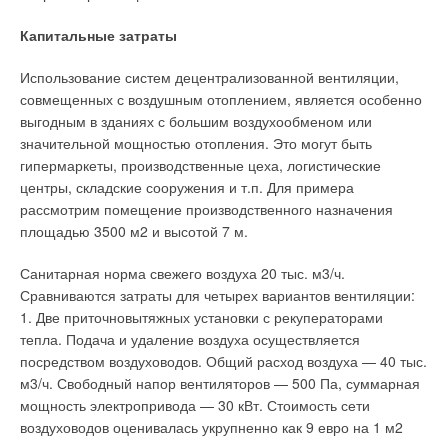
Мы помогаем владельцам уменьшить расходы на
содержание гостиниц, сократить потребление энергии, и
Капитальные затраты
обеспечить комфортные условия для гостей!
Использование систем децентрализованной вентиляции,
Знаете ли вы, что…
совмещенных с воздушным отоплением, является особенно
выгодным в зданиях с большим воздухообменом или
…в системах централизованного теплоснабжения теряется
значительной мощностью отопления. Это могут быть
большое количество тепла при его распределении по
гипермаркеты, производственные цеха, логистические
домам? Как сократить или полностью устранить эти потери?
центры, складские сооружения и т.п. Для примера
Департамент I BT предлагает свое решение: установка в
рассмотрим помещение производственного назначения
тепловых пунктах приборов и средств автоматизации,
площадью 3500 м2 и высотой 7 м.
обладающих функциями энергосбережения, позволяет
существенно снизить потери тепла. Мы помогаем донести
Санитарная норма свежего воздуха 20 тыс. м3/ч.
тепло до квартир!
Сравниваются затраты для четырех вариантов вентиляции:
1. Две приточновытяжных установки с рекуператорами
Знаете ли вы, что…
тепла. Подача и удаление воздуха осуществляется
посредством воздуховодов. Общий расход воздуха — 40 тыс.
…в котельных нерационально сжигается ископаемое
м3/ч. Свободный напор вентиляторов — 500 Па, суммарная
топливо, что приводит к выбросам в атмосферу многих тонн
мощность электропривода — 30 кВт. Стоимость сети
вредных газов, в первую очередь CO2. На планете возникает
воздуховодов оценивалась укрупненно как 9 евро на 1 м2
парниковый эффект. Как уменьшить загрязнение