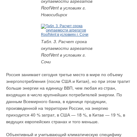
окупаемости агрегатов
…для поддержания комфорта в офисе требуется гораздо
RoofVent в условиях г.
меньше электрической и тепловой энергии, чем
Новосибирск
затрачивается сейчас? В современном офисном здании
работают системы жизнеобеспечения для поддержания в
помещениях
Табл. 3. Расчет срока
температурновлажностного режима, чтобы люди не
окупаемости агрегатов
ощущали дискомфорта;
RoofVent в условиях г.
качества воздуха, чтобы не дышали углекислым газом,
табачным дымом, чтобы людей не раздражали запахи, не
Сочи
беспокоили летучие органические смеси и аллергены;
уровня освещенности, чтобы не напрягать зрение;
Россия занимает сегодня третье место в мире по объему
скорости движения воздуха в помещении, чтобы не
энергопотребления (после США и Китая), но при этом тратит
ощущались сквозняки.
больше энергии на единицу ВВП, чем любая из стран,
входящих в число крупнейших потребителей энергии. По
На это затрачивается электрическая и тепловая энергия. А
данным Всемирного банка, в единице продукции,
если в окне появляется и исчезает яркий солнечный свет, кто
произведенной на территории России, на энергию
будет следить за этим: регулировать уровень искусственного
приходится 40 % затрат, в США — 18 %, в Китае — 19 %, в
освещения и плавно управлять жалюзи? А если летом
ведущих европейских странах и того меньше.
жаркие солнечные лучи нагревают помещение, заставляя
систему охлаждения работать на полную мощность, кто
Объективный и учитывающий климатическую специфику