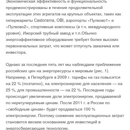
Экономическая эффективность и функциональность
оплачивая счет: вернуться сюда опять или нет!
продемонстрированы в течение продолжительной
Не будет гостей — не будет гостиницы! Для гостя
эксплуатации этих агрегатов на крупных объектах, таких как
необходимо поддерживать температурный комфорт,
гипермаркеты Castorama, OBI, аэропорты «Пулково1» и
качество воздуха, освещенность номера, ощущение
«Пулково2», спортивные комплексы (в т.ч. международного
безопасности и т.д. Наиболее эффективный способ
уровня), Ижорский трубный завод и т.п.Обычно
экономии энергии в номерах — это использовать ее только
энергоэффективное оборудование требует более высоких
по мере необходимости: гость в номере — максимально
первоначальных затрат, что может отпугнуть заказчика или
комфортные условия, гость отсутствует — автоматическое
инвестора.
снижение показателей.
Однако за последние пять лет мы наблюдаем приближение
Необходимо также проводить предварительную подготовку
российских цен на энергоресурсы к мировым (рис. 1).
комфортных условий перед заездом. Кроме номеров в
Например, в Петербурге в 2009 г. тарифы на газ повысятся
гостинице имеются другие помещения, в которых
на 22 % (поэтапно), на электроэнергию для населения — на
потребляется большое количество электрической и тепловой
25 %, для промышленности — на 22 %. Последние годы
энергии. Как за всем уследить, всех удовлетворить, да еще
происходит увеличение доли электроэнергии, продаваемой
умудриться снизить энергопотребление? Департамент I BT
по нерегулируемым ценам. После 2011 г. в России по
имеет специальное решение для гостиниц — Hotel Solution,
«свободным ценам» будет продаваться 100 %
которое совместно с системой автоматизации зданий Desigo
электроэнергии. Поэтому снижение эксплуатационных затрат
решает все проблемы.
становится веским основанием для инвестиций в
энергосберегающие технологии.