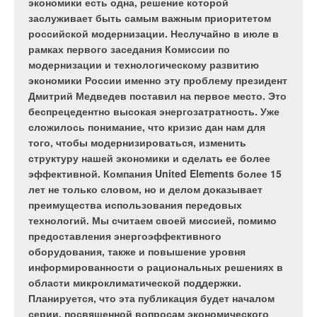
экономики есть одна, решение которой
заслуживает быть самым важным приоритетом
Знаете ли вы, что…
российской модернизации. Неслучайно в июле в
рамках первого заседания Комиссии по
…потребление энергии в Европе распределяется
модернизации и технологическому развитию
следующим образом: транспорт — 28 %, промышленность
экономики России именно эту проблему президент
— 31 %, здания — 41 %.Как ни удивительно, все здания:
Дмитрий Медведев поставил на первое место. Это
жилые и нежилые потребляют энергии больше, чем вся
беспрецедентно высокая энергозатратность. Уже
промышленность с ее фабриками, заводами,
сложилось понимание, что кризис дан нам для
металлургическими комбинатами и т.д.? Здания также
того, чтобы модернизироваться, изменить
потребляют больше энергии, чем транспорт со всеми его
структуру нашей экономики и сделать ее более
автомобилями, поездами и теплоходами!
эффективной. Компания United Elements более 15
лет не только словом, но и делом доказывает
Мы хотим начать экономить энергию и меньше загрязнять
преимущества использования передовых
атмосферу выбросами CO2, но при этом продолжать жить и
технологий. Мы считаем своей миссией, помимо
работать в условиях не менее комфортных, чем сейчас. Как
предоставления энергоэффективного
быть? Пригодны ли наши здания для решения такой задачи?
оборудования, также и повышение уровня
Существуют ли технологии, позволяющие значительно
информированности о рациональных решениях в
увеличить энергоэффективность зданий без ухудшения
области микроклиматической поддержки.
комфорта в помещениях? Такие технологии существуют.
Планируется, что эта публикация будет началом
серии, посвященной вопросам экономического
Остается начать их использовать. Департамент I BT —