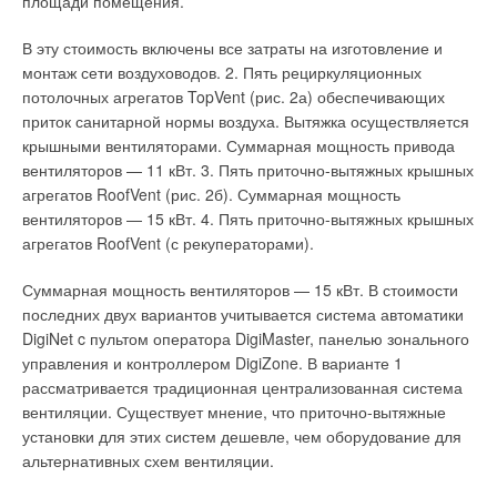
площади помещения.
окружающей среды? Департамент I BT имеет простое
решение: установка контроллера оптимизации процесса
В эту стоимость включены все затраты на изготовление и
горения для регулирования соотношения топливо/воздух
монтаж сети воздуховодов. 2. Пять рециркуляционных
уменьшает потребление топлива на 30 % и, соответственно,
потолочных агрегатов TopVent (рис. 2а) обеспечивающих
выбросы парниковых газов в атмосферу.
приток санитарной нормы воздуха. Вытяжка осуществляется
крышными вентиляторами. Суммарная мощность привода
Сохраним энергоресурсы и защитим окружающую среду!
вентиляторов — 11 кВт. 3. Пять приточно-вытяжных крышных
Знаете ли вы, что… …департамент I BT является партнером
агрегатов RoofVent (рис. 2б). Суммарная мощность
европейской программы Green Building? Эта программа
вентиляторов — 15 кВт. 4. Пять приточно-вытяжных крышных
инициирована в 2005 г. Европейской комиссией с целью
агрегатов RoofVent (с рекуператорами).
выявления потенциала энергоэффективности в зданиях.
Европейская комиссия поблагодарила департамент I BT за
Суммарная мощность вентиляторов — 15 кВт. В стоимости
выдающиеся достижения в деле поддержки этой программы,
последних двух вариантов учитывается система автоматики
вручив ежегодную награду Green Building’2008. Системы
DigiNet c пультом оператора DigiMaster, панелью зонального
автоматизации департамента I BT имеют не один десяток
управления и контроллером DigiZone. В варианте 1
специальных функций, позволяющих анализировать и
рассматривается традиционная централизованная система
оптимизировать расход энергии в системах отопления,
вентиляции. Существует мнение, что приточно-вытяжные
вентиляции и кондиционирования воздуха.
установки для этих систем дешевле, чем оборудование для
альтернативных схем вентиляции.
Автоматизация зданий — важный инструмент в борьбе с