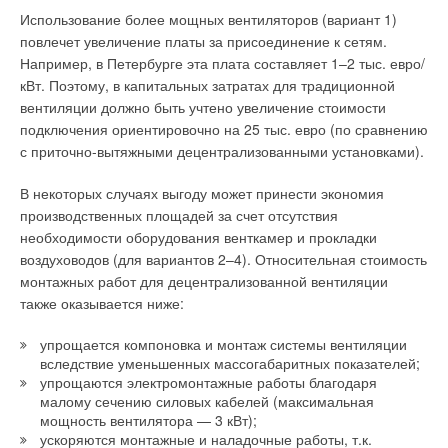
Использование более мощных вентиляторов (вариант 1)
Уведомления отключены
повлечет увеличение платы за присоединение к сетям.
Например, в Петербурге эта плата составляет 1–2 тыс. евро/
Комментарии
кВт. Поэтому, в капитальных затратах для традиционной
вентиляции должно быть учтено увеличение стоимости
В этой теме еще нет комментариев
подключения ориентировочно на 25 тыс. евро (по сравнению
с приточно-вытяжными децентрализованными установками).
Добавить комментарий
В некоторых случаях выгоду может принести экономия
производственных площадей за счет отсутствия
Ваше имя *
необходимости оборудования венткамер и прокладки
воздуховодов (для вариантов 2–4). Относительная стоимость
монтажных работ для децентрализованной вентиляции
Ваш E-mail *
также оказывается ниже:
упрощается компоновка и монтаж системы вентиляции
Текст комментария
вследствие уменьшенных массогабаритных показателей;
упрощаются электромонтажные работы благодаря
малому сечению силовых кабелей (максимальная
мощность вентилятора — 3 кВт);
ускоряются монтажные и наладочные работы, т.к.