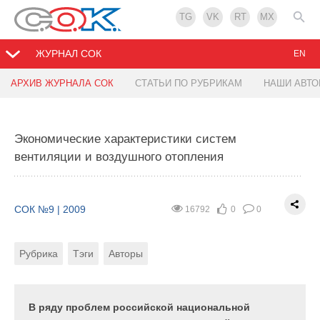
TG
VK
RT
MX
ЖУРНАЛ СОК
EN
АРХИВ ЖУРНАЛА СОК
СТАТЬИ ПО РУБРИКАМ
НАШИ АВТ
Энергосбережение и экология
Экономические характеристики систем
СОК №9 | 2009
19370
0
0
вентиляции и воздушного отопления
Рубрика
Тэги
Автор
СОК №9 | 2009
16792
0
0
Знаете ли вы, что …потребление энергии в Европе
распределяется следующим образом: транспорт
Рубрика
Тэги
Авторы
— 28 %, промышленность — 31 %, здания — 41 %.
В ряду проблем российской национальной