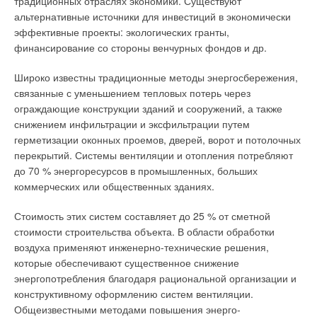
традиционных отраслях экономики. Существуют
меняющимся количеством людей не постоянна в течение
альтернативные источники для инвестиций в экономически
дня и может составлять половину, треть или 10 % от
эффективные проекты: экологических гранты,
расчетной. Поэтому максимальная подача свежего воздуха
финансирование со стороны венчурных фондов и др.
без учета реальной потребности неразумна.
Широко известны традиционные методы энергосбережения,
Как быть? Было бы куда разумней регулировать величину
связанные с уменьшением тепловых потерь через
воздухообмена в помещении в зависимости от фактической
ограждающие конструкции зданий и сооружений, а также
потребности, связанной с наличием людей. И здесь I BT
снижением инфильтрации и эксфильтрации путем
предлагает свои разумные решения с помощью
герметизации оконных проемов, дверей, ворот и потолочных
регулируемого воздухообмена. Установка датчика
перекрытий. Системы вентиляции и отопления потребляют
содержания в воздухе углекислого газа — отличного
до 70 % энергоресурсов в промышленных, больших
индикатора наличия людей в помещении и интенсивности их
коммерческих или общественных зданиях.
занятий, позволяет контролировать качество воздуха и
регулировать нагрузку вентиляционных систем.
Стоимость этих систем составляет до 25 % от сметной
стоимости строительства объекта. В области обработки
Использование этого метода на практике в Европе уже
воздуха применяют инженерно-технические решения,
привело к экономии 40 % тепловой и 50 % электрической
которые обеспечивают существенное снижение
энергии, а также к снижению расходов на эксплуатацию. При
энергопотребления благодаря рациональной организации и
внедрении методов экономии мы не забываем, что
конструктивному оформлению систем вентиляции.
рациональное потребление энергии совсем не означает
Общеизвестными методами повышения энерго-
экономию любой ценой! Нельзя экономить энергию