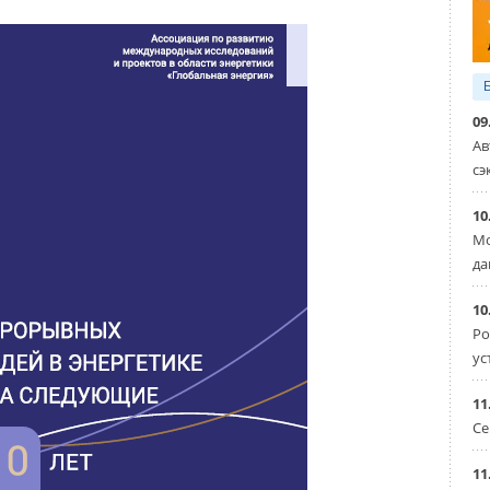
09
Ав
сэ
10
Мо
да
10
Ро
ус
11
Се
одательство.
11