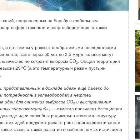
ований, направленных на борьбу с глобальным
64232
23
2
 энергоэффективности и энергосбережения, а также
ю, и его темпы угрожают необратимыми последствиями
ологов, всего через 50 лет до 3,5 млрд человек могут
человечество не сократит выбросы CO
. Общая территория
2
вучит так: тарифы на электроэнергию, которые нам
евысит 2
9
°C (а это температурный режим пустыни
е выше, чем утвержденный официальный тариф, это
.
нно.
, представленным в докладе идеям ещё далеко до
 и потребность в углеводородах в нефтеи
е идеи для снижения выбросов CO
и выстраивания
2
анных энергокомпаний
», — отметил президент Ассоциации
 докладе идеи способны радикально изменить структуру
азе этих идей предусматривают рост энергоэффективности
овых газов, а также развитие возобновляемых источников