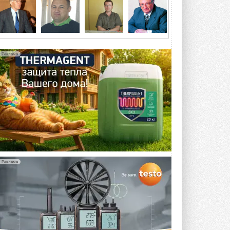
5 АВГУСТА 2026
21-й ежегодный форум
«ЦОД-2026»
Мероприятие пройдет 2-3 сентября в
отеле Radisson Slavyanskaya. Форум
Реклама
посетит более двух тысяч участников ...
5 АВГУСТА 2026
Китайская Shenling представила
линейку тепловых насосов
«воздух-вода» на R290
Серия ThermaX R290 All-In-One
включает три модели ...
4 АВГУСТА 2026
Тепловые насосы в связке с
солнечной генерацией и
Реклама
накопителем снижают
потребление на 60%
Исследователи из Италии установили ...
4 АВГУСТА 2026
«РУСКЛИМАТ Fest 2026» в Уфе
собрал свыше 700 профи
климатической отрасли