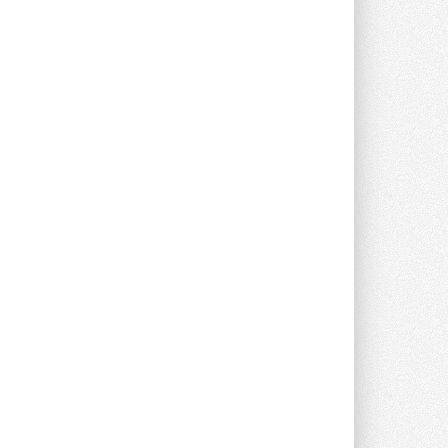
опроса Daikin о восприятии жары ...
28 ИЮЛЯ 2026
CDU производства LG прошёл
валидацию NVIDIA для ИИ-дата-
центров
Компания становится официальным
партнёром NVIDIA по системам ...
28 ИЮЛЯ 2026
В Великобритании предлагают
сделать кондиционирование
обязательным для новостроек
Либеральные демократы внесли
предложение оснащать все новые ...
1
28 ИЮЛЯ 2026
В Подмосковье запустят
производство холодильной
техники и теплообменного
оборудования
Проект реализует компания «ВЕЗА» ...
28 ИЮЛЯ 2026
Ридан объявил о старте продаж
автоматического
балансировочного клапана