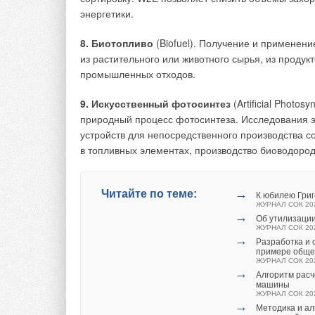
энергетики.
8. Биотопливо
(Biofuel). Получение и применени
из растительного или животного сырья, из продук
промышленных отходов.
9. Искусственный фотосинтез
(Artificial Photo
природный процесс фотосинтеза. Исследования э
устройств для непосредственного производства 
в топливных элементах, производство биоводород
→
Читайте по теме:
К юбилею Гри
ЖУРНАЛ СОК 20
→
Об утилизации
ЖУРНАЛ СОК 20
→
Разработка и
примере общес
Оплата электроэнергии в СНТ: осно
ЖУРНАЛ СОК 20
→
Алгоритм расч
машины
Практическая сторона заключается в том, что на 
ЖУРНАЛ СОК 20
→
электроэнергии. Он показывает, сколько электро
Методика и ал