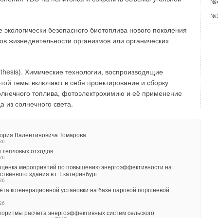
№4
№3
е экологически безопасного биотоплива нового поколения
тов жизнедеятельности организмов или органических
synthesis). Химические технологии, воспроизводящие
той темы включают в себя проектирование и сборку
солнечного топлива, фотоэлектрохимию и её применение
а из солнечного света.
гория Валентиновича Томарова
26
 тепловых отходов
26
 оценка мероприятий по повышению энергоэффективности на
твенного здания в г. Екатеринбург
вная проблема
26
ёта когенерационной установки на базе паровой поршневой
границе внутренней сети СНТ установлен прибор учета
26
энергии было поставлено садоводческому объединению.
горитмы расчёта энергоэффективных систем сельского