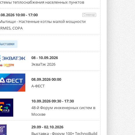
партнёрство за Уралом
стемы теплоснабжения населенных пунктов
Президент Омского землячества в
Москве Михаил Тимошенко посетил
Омск с трёхдневным рабочим визитом ...
.08.2026 10:00 - 17:00
Семинар
31 ИЮЛЯ 2026
 Мытищи - Настенные котлы малой мощности
RMES, COPA
Carrier модернизирует
флагманский чиллер AquaEdge
19XR
Выставки
Чиллер получил новую версию,
работающую на хладагенте R1234ze ...
31 ИЮЛЯ 2026
08 - 10.09.2026
ЭкваТэк 2026
Mitsubishi расширяет
направление систем
охлаждения для ЦОД
08.09.2026 00:00
Mitsubishi Electric создаёт в США новую
компанию MEHITS US Inc. ...
А-ФЕСТ
31 ИЮЛЯ 2026
10.09.2026 09:30 - 17:30
США запретили использование
иностранных инверторов
48-й Форум инженерных систем в
28 июля 2026 года Федеральная
Москве
комиссия по связи США (FCC) обновила
свой специальный перечень Covered ...
31 ИЮЛЯ 2026
29.09 - 02.10.2026
Выставка - Форум 100+ TechnoBuild