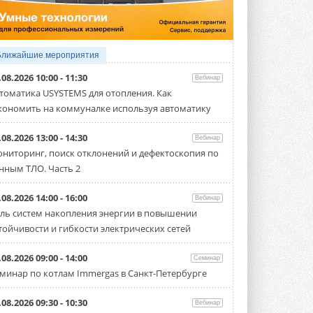
Организатором выступил торгово-
производственный холдинг ...
3 АВГУСТА 2026
«Датарк» испытал модульный
Ближайшие мероприятия
ЦОД с плотностью 54 кВт на
стойку
.08.2026 10:00 - 11:30
Вебинар
Испытания прошли на собственной
томатика USYSTEMS для отопления. Как
производственной площадке и были ...
кономить на коммуналке используя автоматику
3 АВГУСТА 2026
Samsung выпускает VRF-
.08.2026 13:00 - 14:30
Вебинар
систему DVM на R32
ниторинг, поиск отклонений и дефектоскопия по
Линейка включает семь типоразмеров
нным ТЛО. Часть 2
производительностью от 22,4 до 56 кВт.
Суммарная длина трубопроводов ...
3 АВГУСТА 2026
.08.2026 14:00 - 16:00
Вебинар
ль систем накопления энергии в повышении
«СиСофт Девелопмент» подвел
тойчивости и гибкости электрических сетей
итоги конкурса студенческих
проектов «ТИМ-лидеры 2026»
Новый сезон конкурса «ТИМ-лидеры»
.08.2026 09:00 - 14:00
Семинар
стартует уже в сентябре 2026 года ...
минар по котлам Immergas в Санкт-Петербурге
3 АВГУСТА 2026
«Русклимат» укрепляет
.08.2026 09:30 - 10:30
Вебинар