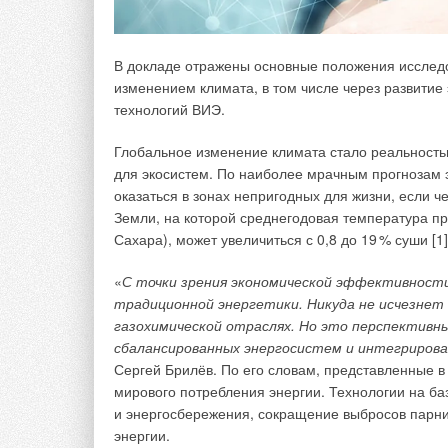
потери в сетях?
В докладе отражены основные положения исслед
Опубликовано:
ноябрь 2020
изменением климата, в том числе через развитие
технологий ВИЭ.
ЖКХ
Рубрика
:
Глобальное изменение климата стало реальность
для экосистем. По наиболее мрачным прогнозам эк
оказаться в зонах непригодных для жизни, если 
Один из частых вопросов от посетителей з
Земли, на которой среднегодовая температура пр
выставляют в садоводческом товариществ
Сахара), может увеличиться с 0,8 до 1
9
% суши [1]
законно? Короткий ответ — нет, это не зако
«
С точки зрения экономической эффективности
традиционной энергетики. Никуда не исчезнет
газохимической отраслях. Но это перспективны
сбалансированных энергосистем и интегриров
Сергей Брилёв. По его словам, представленные в
мирового потребления энергии. Технологии на б
и энергосбережения, сокращение выбросов парник
энергии.