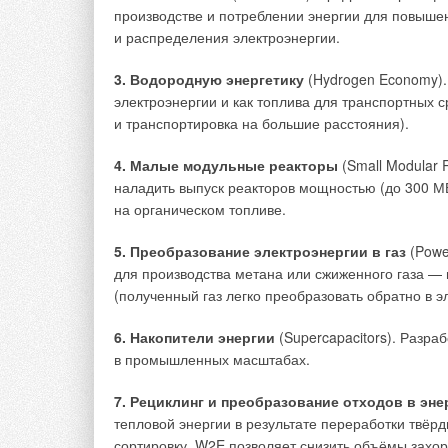
оплачивают покупку, ремонт, создание новых объ
производстве и потреблении энергии для повыше
образовавшиеся у садоводства по тем или иным 
и распределения электроэнергии.
Все это прописано в ст. 1 указанного выше закона
3. Водородную энергетику
(Hydrogen Economy).
электроэнергии и как топлива для транспортных 
Как видим, законодательство указывает, что чле
и транспортировка на большие расстояния).
в электроснабжении. И при этом они обязаны плат
электроснабжение осуществляется. А так же ремо
4. Малые модульные реакторы
(Small Modular 
электросетевое хозяйство объединения. Это норм
наладить выпуск реакторов мощностью (до 300 МВ
на органическом топливе.
5. Преобразование электроэнергии в газ
(Powe
для производства метана или сжиженного газа — 
(полученный газ легко преобразовать обратно в 
6. Накопители энергии
(Supercapacitors). Разра
в промышленных масштабах.
7. Рециклинг и преобразование отходов в эн
тепловой энергии в результате переработки твё
сортировку. W2E позволяет снизить объёмы захо