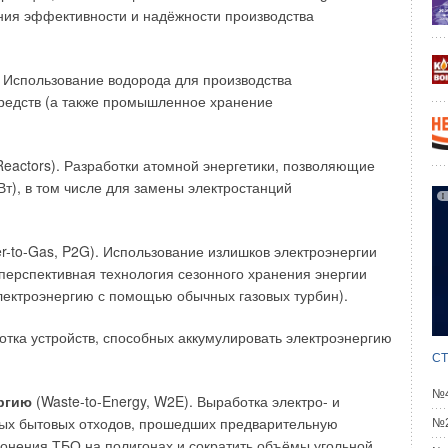
ектов общего имущества, а так же погашают долги,
ния эффективности и надёжности производства
причинам.
 N 66-ФЗ.
 Использование водорода для производства
средств (а также промышленное хранение
ны СНТ имеют право на обеспечение их потребности
ить членские взносы, за счет которых это
нтируется, совершенствуется, обслуживается
Reactors). Разработки атомной энергетики, позволяющие
ативная сторона дела.
т), в том числе для замены электростанций
r-to-Gas, P2G). Использование излишков электроэнергии
перспективная технология сезонного хранения энергии
электроэнергию с помощью обычных газовых турбин).
ботка устройств, способных аккумулировать электроэнергию
СТ
№4
ергию
(Waste-to-Energy, W2E). Выработка электро- и
рдых бытовых отходов, прошедших предварительную
№2
ронения ТБО на полигонах и сократить объёмы угольной