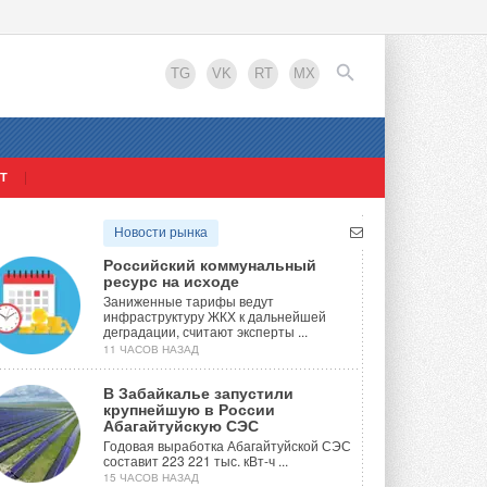
TG
VK
RT
MX
тывается плата за воду? Горячая, холодная, по
 по нормативам
Т
а батарей отопления: как подать в суд за
артире?
EN
Новости рынка
Viessmann стали энергоцентром в мегапроекте
Российский коммунальный
ресурс на исходе
мого чемпионата «Лучший сантехник. Кубок
Заниженные тарифы ведут
вершён
инфраструктуру ЖКХ к дальнейшей
деградации, считают эксперты ...
ведён национальный стандарт для накопителей
11 ЧАСОВ НАЗАД
В Забайкалье запустили
топланктона на формирование качества воды
крупнейшую в России
го удаления. Часть 2
Абагайтуйскую СЭС
форт в загородном доме без центрального
Годовая выработка Абагайтуйской СЭС
составит 223 221 тыс. кВт-ч ...
15 ЧАСОВ НАЗАД