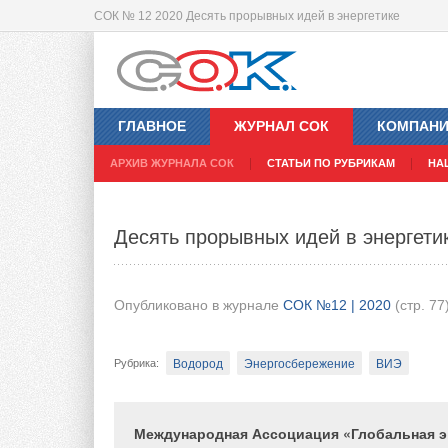
СОК № 12 2020 Десять прорывных идей в энергетике
Журнал С
Завышенный
ГЛАВНОЕ
ЖУРНАЛ СОК
КОМПАН
садоводам о
АРХИВ ЖУРНАЛА СОК
СТАТЬИ ПО РУБРИКАМ
НА
Поверка счет
основаниях
Три кейса с
Десять прорывных идей в энергети
строительст
Услуги ЖКХ 
Опубликовано в журнале
СОК №12 | 2020
(стр. 77
XIX Междун
век. Архите
TECEprofil 
Водород
Энергосбережение
ВИЭ
Рубрика
:
вот уже 25 л
Kailon — ин
Международная Ассоциация «Глобальная э