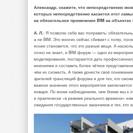
Итак, правильная организация взаимодействия ме
Александр, скажите, что непосредственно мо
проверки документации, снижает риски и количес
которых непосредственно касается этот самый
проектирования, процедуры архивирования и пер
на обязательное применение BIM на объектах 
и понятными, что позволяет избежать нарушения
А. Л.
: Я позволю себе вас поправить: обязательн
Единое информационное поле
а не BIM. Это многих сейчас сбивает с толку, пос
яснее становится, что это разные вещи. А наскол
Для формирования единого подхода при взаимоде
точно не знает, и BIM-форум — одно из мероприя
нужно выделить следующие важные моменты:
моделирования, постараются дать профессиональ
мнениями и составить более чёткое представлени
1. Застройщик должен понимать, зачем ему нужна
чём их схожесть. А также донести своё понимани
в информационной модели, и как он будет её исп
зрителей трансляций форума и для тех, кто сможе
важное значение этого мероприятия заключается в
2. Проектировщик должен понимать, как он будет 
января. По моим наблюдениям, чем ближе мы к эт
информацию с целью организации максимально э
и практически «в режиме реального времени» изм
ожидания государственных заказчиков и тех, кто
3. Информация должна отображать принятые тех
соответственно, вноситься в общую базу данных т
ответственности.
Методология процессов проектирования и строите