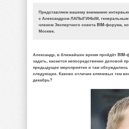
Представляем вашему вниманию интервью 
В строительстве критическую роль играют данные
с Александром ЛАПЫГИНЫМ, генеральным 
соответствующих информационных источников и 
членом Экспертного совета BIM-форума, ко
проекта. BIM — технология информационного мод
Москве.
говорят. И именно с помощью этой технологией 
получение данных;
хранение данных;
Александр, в ближайшее время пройдёт BIM-
обсуждение решений;
задать, касается непосредственно деловой п
передача данных;
доступ к единой среде данных.
предыдущее мероприятие и там обсуждались 
следующее. Каково отличие ключевых тем ве
В начале пути внедрения BIM-технологии в групп
декабрь?
несколько человек, перед которыми стояли первы
«дорожной карты» внедрения BIM-технологий в г
будут реализованы эти решения.
Группа компаний «ФСК» выбрала в качестве пл
сервис BIM360, и уже на основе этой платформы 
с этим сервисом.