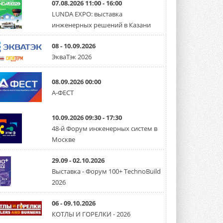
07.08.2026 11:00 - 16:00
LUNDA EXPO: выставка
Уже через месяц в России
инженерных решений в Казани
можно будет устанавливать
солнечные панели в МКД
С 1 сентября снимается запрет на
08 - 10.09.2026
микрогенерацию в многоквартирных ...
ЭкваТэк 2026
30 ИЮЛЯ 2026
Канальные вентиляторы с ЕС-
08.09.2026 00:00
двигателями Sysimple TRS EC
А-ФЕСТ
Poti
Новинка от Системэйр —
прямоугольный канальный ...
10.09.2026 09:30 - 17:30
30 ИЮЛЯ 2026
48-й Форум инженерных систем в
Краска для окон: как выбрать
Москве
состав, который не
растрескается после первой
зимы
29.09 - 02.10.2026
Частые вопросы о краске для окон ...
Выставка - Форум 100+ TechnoBuild
30 ИЮЛЯ 2026
2026
СИЭНПИ РУС представила
новую серию консольных
06 - 09.10.2026
насосов NM
КОТЛЫ И ГОРЕЛКИ - 2026
Усовершенствованная гидравлика