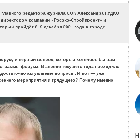
главного редактора журнала СОК Александра ГУДКО
. Важно, чтобы они были получены своевременно, из
директором компании «Росэко-Стройпроект» и
в полном объёме были переданы всем участникам
торый пройдёт 8–9 декабря 2021 года в городе
елирования, про которую уже очень давно и много
мы сможем ответить на самые необходимые запросы:
форум, и первый вопрос, который хотелось бы вам
рограммы форума. В апреле текущего года проходило
достаточно актуальные вопросы. И вот — уже
сеннего мероприятия и грядущего? Почему именно
е компаний «ФСК» команда специалистов составляла всего
е задачи — разработка концепции развития, некой
руппе компаний «ФСК», и выбор платформы, на которой
ощадки работы с информационными моделями «облачный»
мы начали разработку линейку модулей G-Tech, связанную
Н