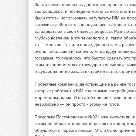
За это время появилось достаточно проектных ко
застройщиков, и последние могли за него платит
были готовы использовать результаты BIM не про
заказчики действительно научились выставлять
встраивать их в свои бизнес-процессы. Разные з
глубоко вовлечён в эту технологию и, таким образ
то — меньше. Так или иначе, данная часть рынка 
очень небольшой и, конечно, когда вдруг появила
госзаказа, то оказалось, что быстро сделать это п
этим технологиям всех государственных заказчико
государственного заказа в строительстве, строител
Проектные компании, действующие на рынке госза
которые работают в BIM с частными застройщикам
маржинальностью. И по этой причине тоже переве
Рис. 2. Принципиальная схема среды общих дан
невозможно — он просто к этому не готов.
Линейка модулей группы компаний «ФСК» и плат
Поскольку Постановление №331 уже выпустили, и 
меняют принцип взаимодействия участников. Пла
каким же образом перевести рынок на информацио
где источником актуальных данных является инф
обрушился с первого января. Это и было причиной
связать отдельные процессы между собой в един