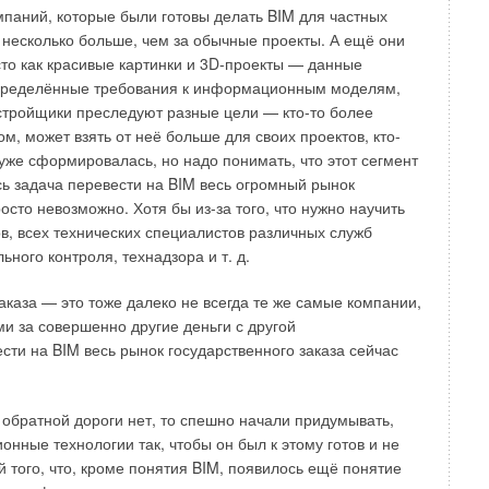
мпаний, которые были готовы делать BIM для частных
ь несколько больше, чем за обычные проекты. А ещё они
сто как красивые картинки и 3D-проекты — данные
 определённые требования к информационным моделям,
астройщики преследуют разные цели — кто-то более
ом, может взять от неё больше для своих проектов, кто-
уже сформировалась, но надо понимать, что этот сегмент
сь задача перевести на BIM весь огромный рынок
росто невозможно. Хотя бы из-за того, что нужно научить
в, всех технических специалистов различных служб
ьного контроля, технадзора и т. д.
каза — это тоже далеко не всегда те же самые компании,
и за совершенно другие деньги с другой
сти на BIM весь рынок государственного заказа сейчас
ных
форма BIM360 не просто автоматизируют процессы, они
обратной дороги нет, то спешно начали придумывать,
тформа выступает в роли единого центра информации,
нные технологии так, чтобы он был к этому готов и не
ормационная модель, что позволяет при помощи модулей
 того, что, кроме понятия BIM, появилось ещё понятие
ую среду данных.