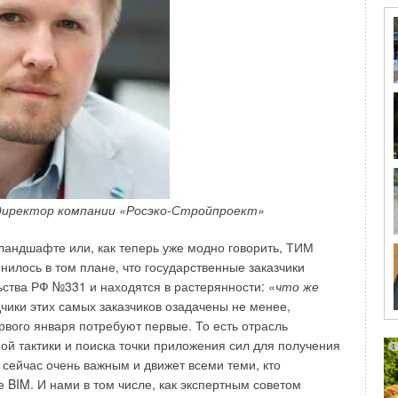
строительных компаний, которая помогает организовать
роектных решений и общий доступ ко всем документам
ческий заказчик, генеральный проектировщик,
ь субподрядчиков проекта. Доступ к серверу
ие, для мобильных устройств — через приложение BIM360
рвиса не могло возникнуть, так как интерфейс
 директор компании «Росэко-Стройпроект»
-ландшафте или, как теперь уже модно говорить, ТИМ
на пилотном проекте нами была проведена
нилось в том плане, что государственные заказчики
частников проектирования в рамках пилотного проекта,
тва РФ №331 и находятся в растерянности: «
что же
одействия между участниками проекта и сформировали
чики этих самых заказчиков озадачены не менее,
исе BIM360 (рис. 1).
рвого января потребуют первые. То есть отрасль
ой тактики и поиска точки приложения сил для получения
 сейчас очень важным и движет всеми теми, кто
 BIM. И нами в том числе, как экспертным советом