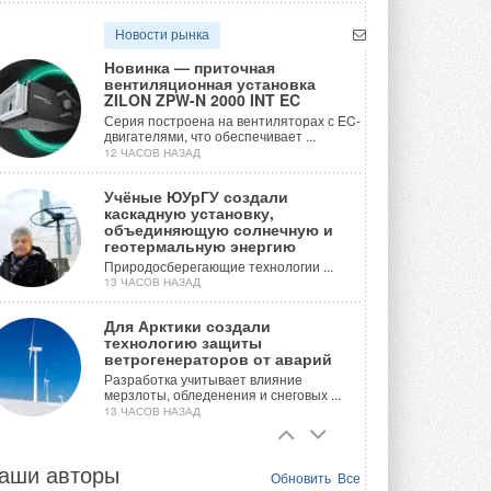
Новости рынка
Новинка — приточная
вентиляционная установка
ZILON ZPW-N 2000 INT EC
Серия построена на вентиляторах с EC-
двигателями, что обеспечивает ...
12 ЧАСОВ НАЗАД
Учёные ЮУрГУ создали
каскадную установку,
объединяющую солнечную и
геотермальную энергию
Природосберегающие технологии ...
13 ЧАСОВ НАЗАД
Для Арктики создали
технологию защиты
ветрогенераторов от аварий
Разработка учитывает влияние
мерзлоты, обледенения и снеговых ...
13 ЧАСОВ НАЗАД
Гибридный тепловой насос PV/T
с одним общим испарителем
аши авторы
Обновить
Все