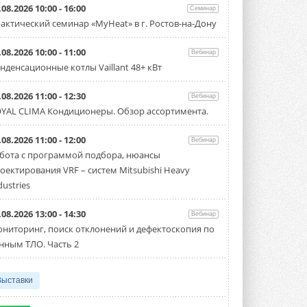
.08.2026 10:00 - 16:00
«Русклимат» укрепляет
Семинар
партнёрство за Уралом
актический семинар «MyHeat» в г. Ростов-на-Дону
Президент Омского землячества в
Москве Михаил Тимошенко посетил
.08.2026 10:00 - 11:00
Омск с трёхдневным рабочим визитом ...
Вебинар
31 ИЮЛЯ 2026
нденсационные котлы Vaillant 48+ кВт
Carrier модернизирует
.08.2026 11:00 - 12:30
Вебинар
флагманский чиллер AquaEdge
YAL CLIMA Кондиционеры. Обзор ассортимента.
19XR
Чиллер получил новую версию,
работающую на хладагенте R1234ze ...
.08.2026 11:00 - 12:00
Вебинар
31 ИЮЛЯ 2026
бота с программой подбора, нюансы
оектирования VRF – систем Mitsubishi Heavy
Mitsubishi расширяет
направление систем
dustries
охлаждения для ЦОД
Mitsubishi Electric создаёт в США новую
.08.2026 13:00 - 14:30
компанию MEHITS US Inc. ...
Вебинар
31 ИЮЛЯ 2026
ниторинг, поиск отклонений и дефектоскопия по
нным ТЛО. Часть 2
США запретили использование
иностранных инверторов
28 июля 2026 года Федеральная
Выставки
комиссия по связи США (FCC) обновила
свой специальный перечень Covered ...
31 ИЮЛЯ 2026