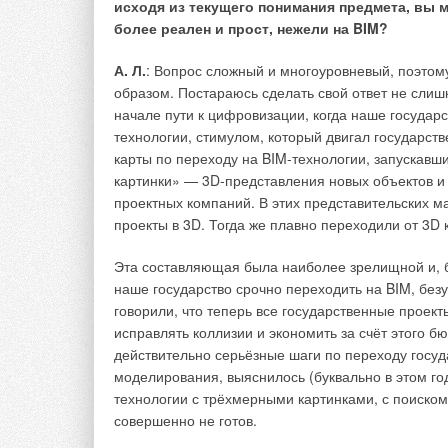
исходя из текущего понимания предмета, вы 
Жизненный цикл
более реален и прост, нежели на BIM?
Этапы, которые проходит объект строительства, в
А. Л.
: Вопрос сложный и многоуровневый, поэтому
образом. Постараюсь сделать свой ответ не слишк
проектирование информационных м
начале пути к цифровизации, когда наше госуда
проверка информационных моделей н
технологии, стимулом, который двигал государ
информации;
карты по переходу на BIM-технологии, запускав
расчёт объёмов работ и материалов
проведение тендеров;
картинки» — 3D-представления новых объектов и
планирование строительных работ;
проектных компаний. В этих представительских ма
передача информационных данных в
проекты в 3D. Тогда же плавно переходили от 3D 
контроль количества, качества, сто
Эта составляющая была наиболее зрелищной и, бе
Общая схема применение инструментов Autodesk и
наше государство срочно переходить на BIM, без
информационной модели представлена на рис. 2
говорили, что теперь все государственные проект
исправлять коллизии и экономить за счёт этого б
действительно серьёзные шаги по переходу госу
моделирования, выяснилось (буквально в этом год
технологии с трёхмерными картинками, с поиском 
совершенно не готов.