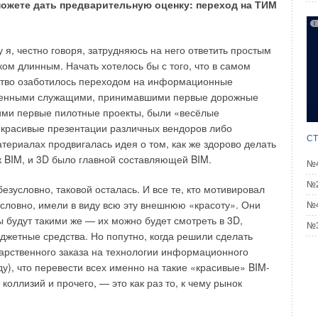
можете дать предварительную оценку: переход на ТИМ
ключают в себя:
 я, честно говоря, затрудняюсь на него ответить простым
ом длинным. Начать хотелось бы с того, что в самом
оделей зданий;
рство озаботилось переходом на информационные
а отсутствие коллизий и на наличие нужной
ственными служащими, принимавшими первые дорожные
шими первые пилотные проекты, были «весёлые
;
 красивые презентации различных вендоров либо
СТ
териалах продвигалась идея о том, как же здорово делать
 системы учёта компании;
к BIM, и 3D было главной составляющей BIM.
№4
имости и сроков выполнения работ.
№2
зусловно, таковой осталась. И все те, кто мотивировал
 G-Tec Suite на разных этапах жизненного цикла
условно, имели в виду всю эту внешнюю «красоту». Они
№4
.
ы будут такими же — их можно будет смотреть в 3D,
№3
юджетные средства. Но попутно, когда решили сделать
дарственного заказа на технологии информационного
у), что перевести всех именно на такие «красивые» BIM-
коллизий и прочего, — это как раз то, к чему рынок