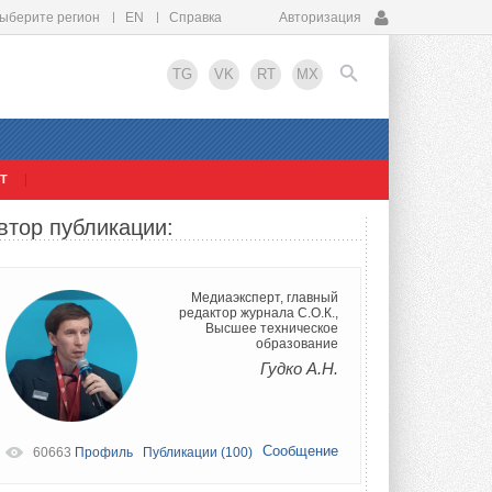
ыберите регион
EN
Справка
Авторизация
TG
VK
RT
MX
Т
EN
втор публикации:
Медиаэксперт, главный
редактор журнала С.О.К.,
Высшее техническое
образование
Гудко А.Н.
Сообщение
60663
Профиль
Публикации (100)