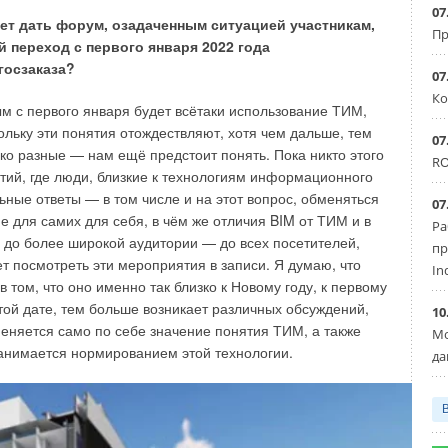
07
жду участниками проекта в сервисе экономит время
жет дать форум, озадаченным ситуацией участникам,
Пр
тво ошибок. Ошибки выявляются на более ранних стадиях
 переход с первого января 2022 года
едачи в эксплуатацию становятся более прозрачными
госзаказа?
07
 утверждённых решений.
Ко
ым с первого января будет всётаки использование ТИМ,
кольку эти понятия отождествляют, хотя чем дальше, тем
07
ько разные — нам ещё предстоит понять. Пока никто этого
RO
йствии всех участников проектно-строительного процесса
тий, где люди, близкие к технологиям информационного
ные ответы — в том числе и на этот вопрос, обменяться
07
е для самих для себя, в чём же отличия BIM от ТИМ и в
Ра
 та или иная информация, которая будет создана
е до более широкой аудитории — до всех посетителей,
пр
ользовать.
т посмотреть эти мероприятия в записи. Я думаю, что
In
 том, что оно именно так близко к Новому году, к первому
создавать и вносить изменения в ту или иную
ой дате, тем больше возникает различных обсуждений,
10
ффективного процесса проектирования.
еняется само по себе значение понятия ТИМ, а также
Мо
 занимается нормированием этой технологии.
нические решения, которые должны приниматься и,
да
еми лицами, в чьих это компетенциях и в чьей зоне
льства в ГК «ФСК» включает в себя множество этапов,