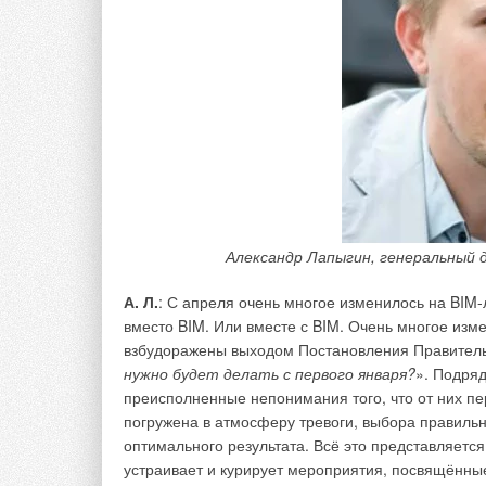
BIM360 — это система решений для проектных и 
коллективную работу, систему рецензирования п
на всех этапах жизненного цикла проекта.
С этим сервисом работает непосредственно техни
генеральный подрядчик, а также можно подключат
осуществляется через веб-браузер или приложен
Desktop для проводника.
Особых сложностей при использовании данного се
Александр Лапыгин, генеральный
и инструментарий сервиса интуитивно понятны.
А. Л.
: С апреля очень многое изменилось на BIM
Перед началом задействования данного сервиса 
вместо BIM. Или вместе с BIM. Очень многое изме
подготовительная работа. Мы выявили основных у
взбудоражены выходом Постановления Правительс
проанализировали сложившуюся структуру взаим
нужно будет делать с первого января?
». Подряд
предварительную схему доступа к разделам в серв
преисполненные непонимания того, что от них пе
погружена в атмосферу тревоги, выбора правильн
оптимального результата. Всё это представляется
устраивает и курирует мероприятия, посвящённые