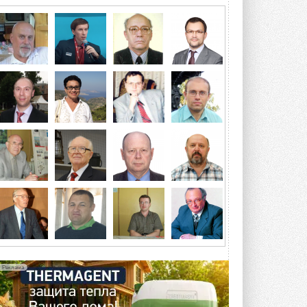
Исследователи предложили
конструкцию двухисточникового ...
ВЧЕРА
21-й ежегодный форум
«ЦОД-2026»
Мероприятие пройдет 2-3 сентября в
отеле Radisson Slavyanskaya. Форум
посетит более двух тысяч участников ...
ВЧЕРА
Китайская Shenling представила
линейку тепловых насосов
«воздух-вода» на R290
Серия ThermaX R290 All-In-One
включает три модели ...
4 АВГУСТА 2026
Тепловые насосы в связке с
солнечной генерацией и
накопителем снижают
потребление на 60%
Исследователи из Италии установили ...
Реклама
4 АВГУСТА 2026
«РУСКЛИМАТ Fest 2026» в Уфе