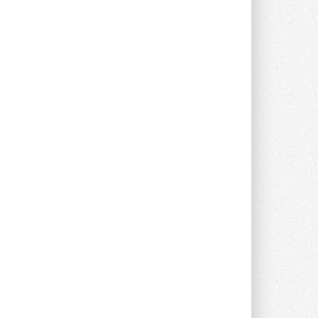
Данные получены в ходе очередного
опроса Daikin о восприятии жары ...
28 ИЮЛЯ 2026
CDU производства LG прошёл
валидацию NVIDIA для ИИ-дата-
центров
Компания становится официальным
партнёром NVIDIA по системам ...
28 ИЮЛЯ 2026
В Великобритании предлагают
сделать кондиционирование
обязательным для новостроек
Либеральные демократы внесли
предложение оснащать все новые ...
1
28 ИЮЛЯ 2026
В Подмосковье запустят
производство холодильной
техники и теплообменного
оборудования
Проект реализует компания «ВЕЗА» ...
28 ИЮЛЯ 2026
Ридан объявил о старте продаж