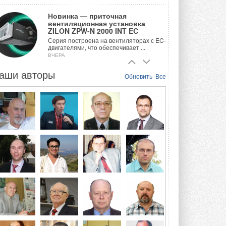
Новинка — приточная
вентиляционная установка
ZILON ZPW-N 2000 INT EC
Серия построена на вентиляторах с EC-
двигателями, что обеспечивает ...
ВЧЕРА
аши авторы
Учёные ЮУрГУ создали
Обновить
Все
каскадную установку,
объединяющую солнечную и
геотермальную энергию
Природосберегающие технологии ...
ВЧЕРА
Для Арктики создали
технологию защиты
ветрогенераторов от аварий
Разработка учитывает влияние
мерзлоты, обледенения и снеговых ...
ВЧЕРА
Гибридный тепловой насос PV/T
с одним общим испарителем
Исследователи предложили
конструкцию двухисточникового ...