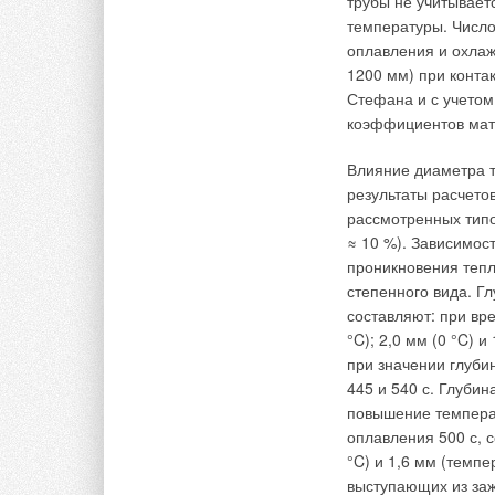
трубы не учитывает
температуры. Числ
оплавления и охлаж
1200 мм) при конта
Стефана и с учетом
коэффициентов мат
Влияние диаметра т
результаты расчето
рассмотренных типо
≈ 10 %). Зависимос
проникновения тепл
степенного вида. Г
составляют: при вр
°C); 2,0 мм (0 °C) 
при значении глуби
445 и 540 с. Глуби
повышение температ
оплавления 500 с, с
°C) и 1,6 мм (темпе
выступающих из заж