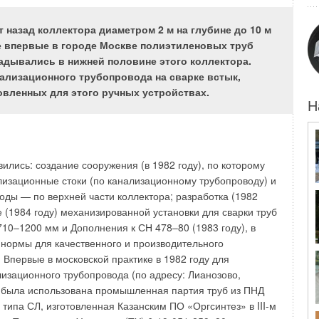
e комплектуются энергоэффективными синхронными
ателями KSB SuPremE мощностью от 0,55 до 18,5 кВт
 назад коллектора диаметром 2 м на глубине до 10 м
тивности IE4) и предлагаются по цене насоса со
е впервые в городе Москве полиэтиленовых труб
ом класса энергоэффективности IE2. Можно долго
адывались в нижней половине этого коллектора.
окой надежности и прекрасных гидравлических
ализационного трубопровода на сварке встык,
соса, достигаемых за счет высокоэффективной проточной
овленных для этого ручных устройствах.
им показателем достоинств оборудования является его
Н
нь популярны в Европе, а также хорошо зарекомендовали
их объектах коммерческой и жилой недвижимости.
вились: создание сооружения (в 1982 году), по которому
офункциональном комплексе «Белая площадь» —
изационные стоки (по канализационному трубопроводу) и
бизнес-центре, построенном в историческом районе
оды — по верхней части коллектора; разработка (1982
ерные системы комплекса полностью оснащены насосами
е (1984 году) механизированной установки для сварки труб
e и Etaline PD поддерживают работу систем отопления и
10–1200 мм и Дополнения к СН 478–80 (1983 году), в
 Объект сдан в эксплуатацию в 2009 году. А в таком
нормы для качественного и производительного
оммерческой недвижимости, как торговый центр
 Впервые в московской практике в 1982 году для
уляция горячей воды в системе отопления
лизационного трубопровода (по адресу: Лианозово,
колькими насосами Etaline, оборудованными частотными
 была использована промышленная партия труб из ПНД
 PumpDrive.
типа СЛ, изготовленная Казанским ПО «Оргсинтез» в III-м