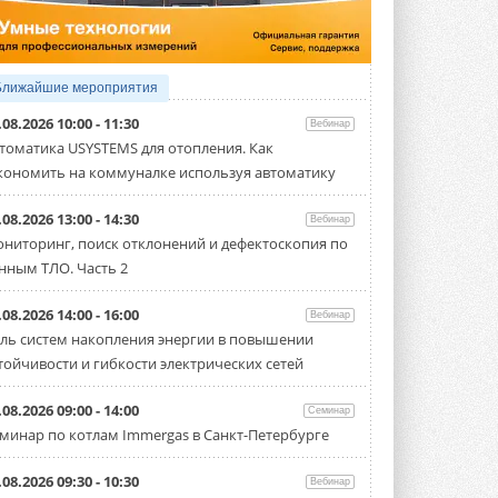
Организатором выступил торгово-
производственный холдинг ...
3 АВГУСТА 2026
«Датарк» испытал модульный
Ближайшие мероприятия
ЦОД с плотностью 54 кВт на
стойку
.08.2026 10:00 - 11:30
Вебинар
Испытания прошли на собственной
томатика USYSTEMS для отопления. Как
производственной площадке и были ...
кономить на коммуналке используя автоматику
3 АВГУСТА 2026
Samsung выпускает VRF-
.08.2026 13:00 - 14:30
Вебинар
систему DVM на R32
ниторинг, поиск отклонений и дефектоскопия по
Линейка включает семь типоразмеров
нным ТЛО. Часть 2
производительностью от 22,4 до 56 кВт.
Суммарная длина трубопроводов ...
3 АВГУСТА 2026
.08.2026 14:00 - 16:00
Вебинар
ль систем накопления энергии в повышении
«СиСофт Девелопмент» подвел
тойчивости и гибкости электрических сетей
итоги конкурса студенческих
проектов «ТИМ-лидеры 2026»
Новый сезон конкурса «ТИМ-лидеры»
.08.2026 09:00 - 14:00
Семинар
стартует уже в сентябре 2026 года ...
минар по котлам Immergas в Санкт-Петербурге
3 АВГУСТА 2026
«Русклимат» укрепляет
.08.2026 09:30 - 10:30
Вебинар