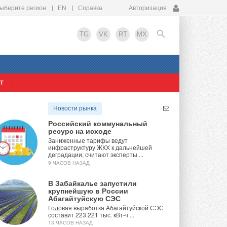
ыберите регион
EN
Справка
Авторизация
TG
VK
RT
MX
Т
EN
Новости рынка
Российский коммунальный
ресурс на исходе
Заниженные тарифы ведут
инфраструктуру ЖКХ к дальнейшей
деградации, считают эксперты ...
9 ЧАСОВ НАЗАД
В Забайкалье запустили
крупнейшую в России
Абагайтуйскую СЭС
Годовая выработка Абагайтуйской СЭС
составит 223 221 тыс. кВт-ч ...
13 ЧАСОВ НАЗАД