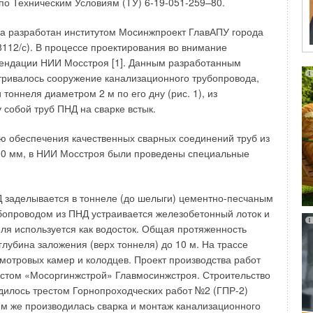
 по Техническим Условиям (ТУ) 6-19-051-259–80.
й свою эксплуатационную надежность и эффективность,
асосами KSB пришелся по вкусу строителям олимпийских
а разработан институтом Мосинжпроект ГлавАПУ города
ими насосами оборудованы ледовая арена «Шайба»,
112/с). В процессе проектирования во внимание
«Ледяной куб», дворец для зимних видов спорта
ендации НИИ Мосстроя [1]. Данным разработанным
ривалось сооружение канализационного трубопровода,
тоннеля диаметром 2 м по его дну (рис. 1), из
ящена больше вопросам энергосбережения, которое в
собой труб ПНД на сварке встык.
печивается приводом SuPremE. Как и любой стандартный
н относится к классу энергоэффективных, но, в отличие от
лью обеспечения качественных сварных соединений труб из
ует стандарту IE4 — наивысшему из существующих в
0 мм, в НИИ Мосстроя были проведены специальные
то новейшая разработка концерна в области приводов для
тва этого двигателя: класс энергоэффективности IE4;
ысокий КПД в области низкой нагрузки. Отличительной
 заделывается в тоннеле (до шелыги) цементно-песчаным
а Etaline + SupRemE является то, что здесь всегда
бопроводом из ПНД устраивается железобетонный лоток и
тное регулирование. Именно такая комбинация дает
еля используется как водосток. Общая протяженность
азатели энергоэффективности. Благодаря уникальной
глубина заложения (верх тоннеля) до 10 м. На трассе
нного двигателя возможно обеспечить экономию до 30 %.
мотровых камер и колодцев. Проект производства работ
о регулирования работы насоса в часы малой нагрузки
стом «Мосоргинжстрой» Главмосинжстроя. Строительство
0 % экономии! Ведь Etaline, как и любой подобный насос,
дилось трестом Горнопроходческих работ №2 (ГПР-2)
бласти небольшой нагрузки. Это немаловажный фактор,
м же производилась сварка и монтаж канализационного