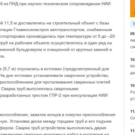
значительно увеличить КПД и повысить показатели
уб из ПНД при научно-техническом сопровождении НИИ
ти.
асоса Etaline PD и синхронного двигателя SuPremE — это
й 11,5 м доставлялись на строительный объект с базы
идравлическая система, экономия средств, экологичное,
ктации Главмосинжстроя автотранспортом, снабженным
безопасное решение. Сделайте свою систему
09
спортировка производилась при температуре от 0 до –20
вместе с уникальной комбинацией KSB Etaline + SuPremE.
Ав
труб на рабочем объекте осуществлялось в один ряд на
сэ
вненной бульдозером и очищенной от крупных камней и
ра.
10
 концерн KSB - 150 лет опыта, изобретений и инноваций
21
Мо
м (5,7 м) опускались в котлован (предусмотренный для
для систем ОВК зданий и сооружений
да
КАБРЬ 2020
 На дне котлован устанавливали сварочное устройство,
КСБ»
приспособлением для проталкивания сваренных плетей
ЛЬ 2020
10
. Сварка труб выполнялась сварочными
оление незасоряемых канализационных насосов
Ро
Й 2020
разработанных трестом ГПР-2 при консультации НИИ
ус
 итоги, планы, перспективы
ВРАЛЬ 2020
11
риспособлении, зажатие концов в хомутах приспособления
Се
ную. Установка диска между торцами труб и его подъем
фером. Сварка труб устройством выполнялась двумя
11
оведением сварочно-монтажных работ в котловане на