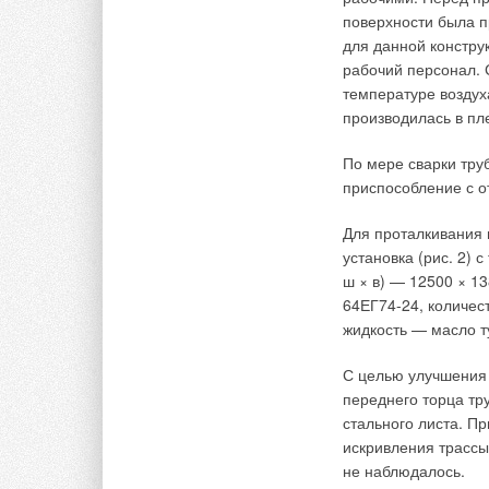
поверхности была п
Комментарии
для данной констру
рабочий персонал. 
Юрий
температуре воздуха
В Европе уже начали запрещать продавать насосы класса 
производилась в пле
произойдет, а поэтому и энергосберегающее оборудован
госпрограммы так и будем топтаться на месте, хотя по ст
догонем и перегонем весь мир.
По мере сварки тру
приспособление с 
Для проталкивания 
установка (рис. 2) 
Добавить комментарий
ш × в) — 12500 × 1
64ЕГ74-24, количес
Ваше имя *
Ваш E-mail *
жидкость — масло т
С целью улучшения
переднего торца тр
Текст комментария
стального листа. П
искривления трассы
не наблюдалось.