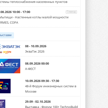
партнёрство за Уралом
стемы теплоснабжения населенных пунктов
Президент Омского землячества в
Москве Михаил Тимошенко посетил
Омск с трёхдневным рабочим визитом ...
.08.2026 10:00 - 17:00
Семинар
31 ИЮЛЯ 2026
 Мытищи - Настенные котлы малой мощности
RMES, COPA
Carrier модернизирует
флагманский чиллер AquaEdge
19XR
Выставки
Чиллер получил новую версию,
работающую на хладагенте R1234ze ...
31 ИЮЛЯ 2026
08 - 10.09.2026
ЭкваТэк 2026
Mitsubishi расширяет
направление систем
охлаждения для ЦОД
08.09.2026 00:00
Mitsubishi Electric создаёт в США новую
компанию MEHITS US Inc. ...
А-ФЕСТ
31 ИЮЛЯ 2026
10.09.2026 09:30 - 17:30
США запретили использование
иностранных инверторов
48-й Форум инженерных систем в
28 июля 2026 года Федеральная
Москве
комиссия по связи США (FCC) обновила
свой специальный перечень Covered ...
31 ИЮЛЯ 2026
29.09 - 02.10.2026
Выставка - Форум 100+ TechnoBuild