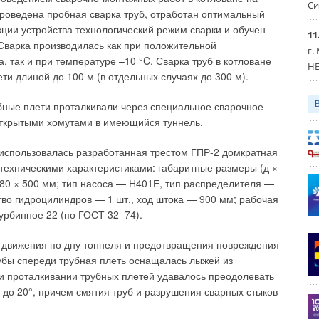
Си
роведена пробная сварка труб, отработан оптимальный
Уведомления отключены
кции устройства технологический режим сварки и обучен
11
Сварка производилась как при положительной
г.
09-12-2013
, так и при температуре –10 °C. Сварка труб в котловане
Комментарий полезен?
HE
D и ниже. У нас по-моему этого никогда не
ти длиной до 100 м (в отдельных случаях до 300 м).
ие будет мало востребованным. Пока не будет
ДА
НЕТ
оимости газа и электричества уже скоро
бные плети проталкивали через специальное сварочное
открытыми хомутами в имеющийся туннель.
использовалась разработанная трестом ГПР-2 домкратная
с техническими характеристиками: габаритные размеры (д ×
380 × 500 мм; тип насоса — Н401Е, тип распределителя —
тво гидроцилиндров — 1 шт., ход штока — 900 мм; рабочая
урбинное 22 (по ГОСТ 32–74).
 движения по дну тоннеля и предотвращения повреждения
убы спереди трубная плеть оснащалась лыжей из
ри проталкивании трубных плетей удавалось преодолевать
 до 20°, причем смятия труб и разрушения сварных стыков