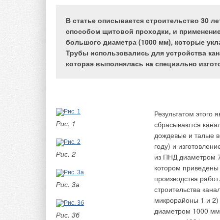
Все насосы Etalin
безмагнитными двиг
В статье описывается строительство 30 лет
(класс энергоэффек
способом щитовой проходки, и применени
стандартным привод
большого диаметра (1000 мм), которые укл
рассказывать о выс
Трубы использовались для устройства кан
характеристиках на
которая выполнялась на специально изгот
части, однако лучш
применение.
Насосы Etaline оче
себя и на российск
Результатом этого я
Например, во мног
Рис. 1
сбрасываются канал
ультрасовременным 
дождевые и талые в
Москвы. Все инжен
году) и изготовлени
KSB
. Насосы Etalin
Рис. 2
из ПНД диаметром 7
кондиционирования.
котором приведены 
заметном объекте к
производства работ.
Рис. 3а
«Метрополис», цирк
строительства кана
осуществляется нес
микрорайоны 1 и 2)
преобразователями
диаметром 1000 мм 
Рис. 3б