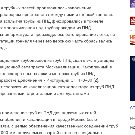
я трубных плетей производилось заполнение
аствором пространства между ними и стенкой тоннеля.
я всплытия трубы из ПНД фиксировались в тоннеле
 замоноличивания над трубопроводом из ПНД
ьная арматура и производилось бетонирование лотка, по
уатации тоннеля через его верхнюю часть сбрасывались
оды.
зационный трубопровод из труб ПНД сдан в эксплуатацию
зационной сети треста Москанализация. Накопленный в
 коллектора опыт сварки и монтажа труб из ПНД
зработке Дополнения к Инструкции СН 478–80 [2].
 сооружения канализационного коллектора из труб ПНД
ировщиками, строителями и эксплуатантами
СТ
а применение труб из ПНД для подземных сетей
снабжения и канализации в городе Москве было
№4
связи, с целью обеспечения качественных соединений труб
№2
000 мм, получаемых сваркой встык на специально