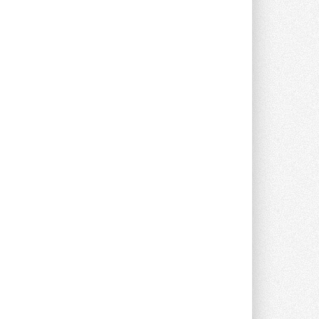
опроса Daikin о восприятии жары ...
28 ИЮЛЯ 2026
CDU производства LG прошёл
валидацию NVIDIA для ИИ-дата-
центров
Компания становится официальным
партнёром NVIDIA по системам ...
28 ИЮЛЯ 2026
В Великобритании предлагают
сделать кондиционирование
обязательным для новостроек
Либеральные демократы внесли
предложение оснащать все новые ...
1
28 ИЮЛЯ 2026
В Подмосковье запустят
производство холодильной
техники и теплообменного
оборудования
Проект реализует компания «ВЕЗА» ...
28 ИЮЛЯ 2026
Ридан объявил о старте продаж
автоматического
балансировочного клапана