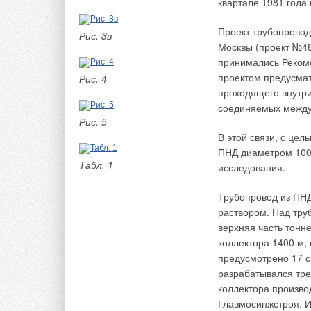
квартале 1981 года
Etaline, доказавши
вместе с другими н
Проект трубопровод
Рис. 3в
объектов Сочи. Эт
Москвы (проект №48
керлинговый центр 
принимались Реком
«Айсберг».
проектом предусмат
Рис. 4
проходящего внутри 
Однако статья посв
соединяемых между 
данном случае обес
Рис. 5
двигатель от KSB, о
В этой связи, с це
прочих, соответств
ПНД диаметром 100
настоящее время. Э
Табл. 1
исследования.
насосов. Преимущес
увеличенный КПД; в
Трубопровод из ПНД
особенностью тандем
раствором. Над тру
используется часто
верхняя часть тонн
исключительные пок
коллектора 1400 м, 
конструкции синхро
предусмотрено 17 с
А за счет частотног
разрабатывался тре
можно достичь уже 6
коллектора произво
часто работает в о
Главмосинжстроя. И