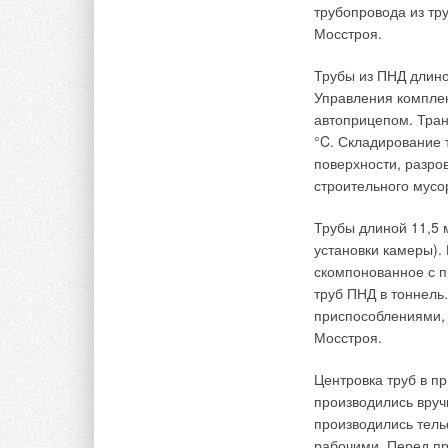
который позволяет 
трубопровода из тр
энергоэффективнос
Мосстроя.
Итак, комбинация н
Трубы из ПНД длино
оптимизированная г
Управления компле
надежное, а также 
автоприцепом. Тран
энергоэффективной 
°C. Складирование 
поверхности, разро
строительного мусо
→
Читайте по теме:
Международный
ЖУРНАЛ СОК 20
Трубы длиной 11,5 
→
Арматура KSB 
ЖУРНАЛ СОК ДЕ
установки камеры).
→
15 лет ООО «
скомпонованное с 
ЖУРНАЛ СОК ИЮ
труб ПНД в тоннель
→
Новейшее пок
ЖУРНАЛ СОК МА
приспособлениями, 
→
KSB в России:
Мосстроя.
ЖУРНАЛ СОК ФЕ
Центровка труб в п
производились вруч
производились тель
рабочими. Перед пр