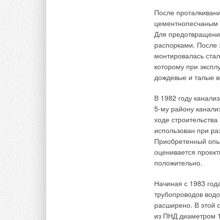
После проталкивани
цементнопесчаным р
Для предотвращени
распорками. После
монтировалась стал
которому при экспл
дождевые и талые в
В 1982 году канали
5-му району канали
ходе строительства
использован при ра
Приобретенный опыт
оценивается проект
положительно.
Начиная с 1983 год
трубопроводов водо
расширено. В этой 
из ПНД диаметром 1