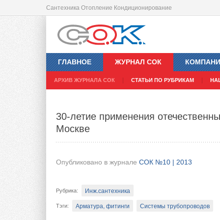
Сантехника Отопление Кондиционирование
KSB Etaline + SuPremE: экономия э
ГЛАВНОЕ
ЖУРНАЛ СОК
КОМПАН
Опубликовано в журнале
СОК №10 | 2013
АРХИВ ЖУРНАЛА СОК
СТАТЬИ ПО РУБРИКАМ
НА
Насосы
Рубрика
:
30-летие применения отечественны
КСБ, ООО
KSB
Насосные станции и спец. на
Тэги
:
Москве
Концерн KSB решил на деле продемонстрир
октября 2013 года при покупке насоса Etal
Опубликовано в журнале
СОК №10 | 2013
возможность сэкономить до 60 % электроэ
Инж.сантехника
Рубрика
:
Арматура, фитинги
Системы трубопроводов
Тэги
: