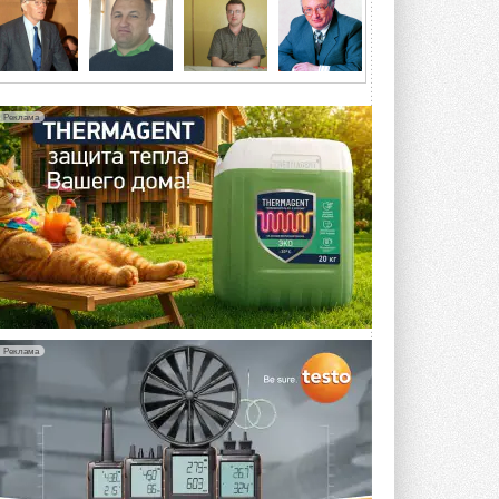
5 АВГУСТА 2026
21-й ежегодный форум
«ЦОД-2026»
Мероприятие пройдет 2-3 сентября в
отеле Radisson Slavyanskaya. Форум
Реклама
посетит более двух тысяч участников ...
5 АВГУСТА 2026
Китайская Shenling представила
линейку тепловых насосов
«воздух-вода» на R290
Серия ThermaX R290 All-In-One
включает три модели ...
4 АВГУСТА 2026
Тепловые насосы в связке с
солнечной генерацией и
Реклама
накопителем снижают
потребление на 60%
Исследователи из Италии установили ...
4 АВГУСТА 2026
«РУСКЛИМАТ Fest 2026» в Уфе
собрал свыше 700 профи
климатической отрасли