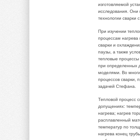
изготовляемой уста
исследования. Они 
технологии сварки 
При изучении тепло
процессам нагрева 
сварки и охлаждени
паузы, а также усло
тепловые процессы 
при определенных 
моделями. Во многи
процессов сварки, 
задачей Стефана.
Тепловой процесс с
допущениях: темпер
нагрева; нагрев то
расплавленный мате
температур по толщ
нагрева конец труб