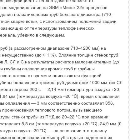
ся; коэффициенты теплоотдачи не зависят от
овое моделирование на ЭВМ «Минск-22» процессов
дения полиэтиленовых труб большого диаметра (710–
ктной сварке встык, с использованием положений задачи
 зависящих от температуры теплофизических
ериала, убедило в следующем.
руб (в рассмотренном диапазоне 710–1200 мм) на
в несущественно (до ≈ 1 %). Влияние толщин стенок труб
в Л, СЛ и С на результаты расчетов малозначительно (до
ти глубины оплавления кромок труб и глубины
ового потока от времени описываются функцией
лубины оплавления кромок труб диаметром 1000 мм тип СЛ
емени нагрева 200 с — 2,14 мм (температура воздуха +20
и 1,84 мм (температура воздуха –20 °C), время оплавления
ны оплавления — 3 мм соответственно составляет 356,
на проникновения теплового потока, вызывающего
уры стенки трубы из ПНД до 20–22 °C при времени
оставляет 5,5 см (температура воздуха +20 °C); 24,9 мм (0
ратура воздуха –20 °C) — на основании этого длину
имов концов свариваемых труб с целью надежного их