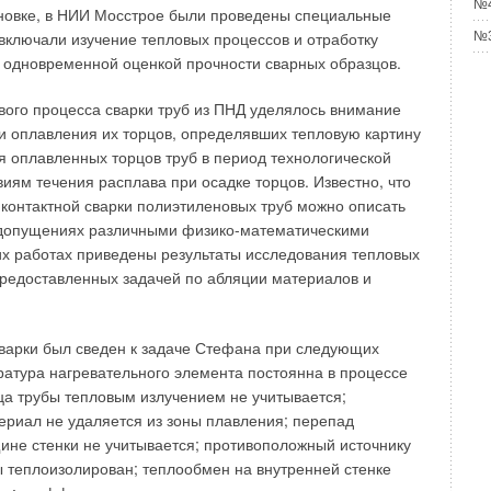
№4
новке, в НИИ Мосстрое были проведены специальные
включали изучение тепловых процессов и отработку
№3
с одновременной оценкой прочности сварных образцов.
вого процесса сварки труб из ПНД уделялось внимание
и оплавления их торцов, определявших тепловую картину
я оплавленных торцов труб в период технологической
виям течения расплава при осадке торцов. Известно, что
контактной сварки полиэтиленовых труб можно описать
допущениях различными физико-математическими
х работах приведены результаты исследования тепловых
предоставленных задачей по абляции материалов и
варки был сведен к задаче Стефана при следующих
атура нагревательного элемента постоянна в процессе
рца трубы тепловым излучением не учитывается;
риал не удаляется из зоны плавления; перепад
ине стенки не учитывается; противоположный источнику
ы теплоизолирован; теплообмен на внутренней стенке