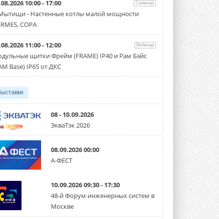
.08.2026 10:00 - 17:00
производительностью от 22,4 до 56 кВт.
Семинар
Суммарная длина трубопроводов ...
 Мытищи - Настенные котлы малой мощности
3 АВГУСТА 2026
RMES, COPA
«СиСофт Девелопмент» подвел
.08.2026 11:00 - 12:00
итоги конкурса студенческих
Вебинар
проектов «ТИМ-лидеры 2026»
дульные щитки Фрейм (FRAME) IP40 и Рам Бэйс
Новый сезон конкурса «ТИМ-лидеры»
AM Base) IP65 от ДКС
стартует уже в сентябре 2026 года ...
3 АВГУСТА 2026
Выставки
«Русклимат» укрепляет
партнёрство за Уралом
Президент Омского землячества в
08 - 10.09.2026
Москве Михаил Тимошенко посетил
ЭкваТэк 2026
Омск с трёхдневным рабочим визитом ...
31 ИЮЛЯ 2026
08.09.2026 00:00
Carrier модернизирует
А-ФЕСТ
флагманский чиллер AquaEdge
19XR
Чиллер получил новую версию,
10.09.2026 09:30 - 17:30
работающую на хладагенте R1234ze ...
31 ИЮЛЯ 2026
48-й Форум инженерных систем в
Москве
Mitsubishi расширяет