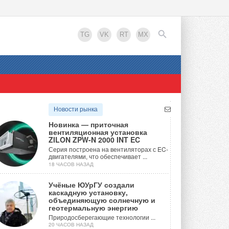
TG
VK
RT
MX
EN
Новости рынка
Новинка — приточная
вентиляционная установка
ZILON ZPW-N 2000 INT EC
Серия построена на вентиляторах с EC-
двигателями, что обеспечивает ...
18 ЧАСОВ НАЗАД
Учёные ЮУрГУ создали
каскадную установку,
объединяющую солнечную и
геотермальную энергию
Природосберегающие технологии ...
20 ЧАСОВ НАЗАД