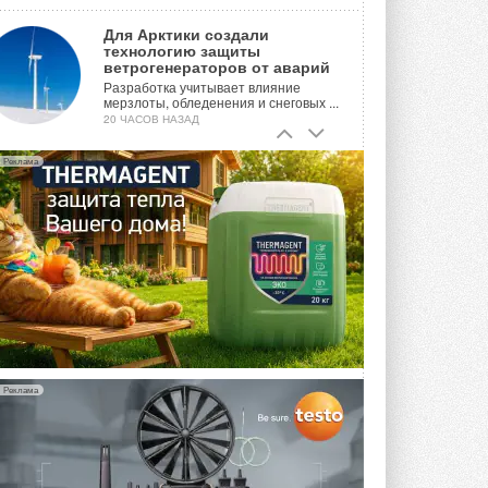
Для Арктики создали
технологию защиты
ветрогенераторов от аварий
Разработка учитывает влияние
мерзлоты, обледенения и снеговых ...
20 ЧАСОВ НАЗАД
Гибридный тепловой насос PV/T
Реклама
с одним общим испарителем
Исследователи предложили
конструкцию двухисточникового ...
ВЧЕРА
21-й ежегодный форум
«ЦОД-2026»
Мероприятие пройдет 2-3 сентября в
отеле Radisson Slavyanskaya. Форум
посетит более двух тысяч участников ...
ВЧЕРА
Реклама
Китайская Shenling представила
линейку тепловых насосов
«воздух-вода» на R290
Серия ThermaX R290 All-In-One
включает три модели ...