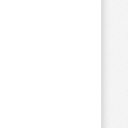
предложение оснащать все новые ...
1
28 ИЮЛЯ 2026
В Подмосковье запустят
производство холодильной
техники и теплообменного
оборудования
Проект реализует компания «ВЕЗА» ...
28 ИЮЛЯ 2026
Ридан объявил о старте продаж
автоматического
балансировочного клапана
Клапан APT‑R3 производится на заводе
в Лешково (Московская область) ...
27 ИЮЛЯ 2026
Шумоглушители собственного
производства от компании
TURKOV
Новая линейка пластинчатых
прямоугольных шумоглушителей ...
27 ИЮЛЯ 2026
Aquatherm Almaty 2026:
ключевая платформа для
развития инженерных систем