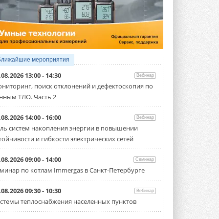
4 АВГУСТА 2026
Тепловые насосы в связке с
солнечной генерацией и
накопителем снижают
потребление на 60%
Исследователи из Италии установили ...
Ближайшие мероприятия
4 АВГУСТА 2026
.08.2026 13:00 - 14:30
Вебинар
«РУСКЛИМАТ Fest 2026» в Уфе
ниторинг, поиск отклонений и дефектоскопия по
собрал свыше 700 профи
нным ТЛО. Часть 2
климатической отрасли
Организатором выступил торгово-
производственный холдинг ...
.08.2026 14:00 - 16:00
Вебинар
3 АВГУСТА 2026
ль систем накопления энергии в повышении
тойчивости и гибкости электрических сетей
«Датарк» испытал модульный
ЦОД с плотностью 54 кВт на
стойку
.08.2026 09:00 - 14:00
Семинар
Испытания прошли на собственной
минар по котлам Immergas в Санкт-Петербурге
производственной площадке и были ...
3 АВГУСТА 2026
.08.2026 09:30 - 10:30
Вебинар
Samsung выпускает VRF-
стемы теплоснабжения населенных пунктов
систему DVM на R32
Линейка включает семь типоразмеров