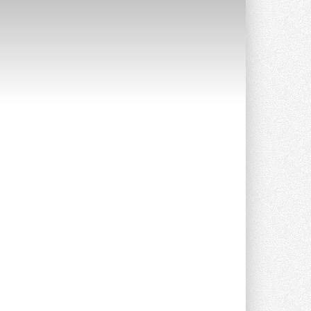
Краска для окон: как выбрать
состав, который не
растрескается после первой
зимы
Частые вопросы о краске для окон ...
30 ИЮЛЯ 2026
СИЭНПИ РУС представила
новую серию консольных
насосов NM
Усовершенствованная гидравлика
помогает снизить энергопотребление ...
30 ИЮЛЯ 2026
Группа «Теплолюкс» открыла
новую производственную
площадку
Открытие нового завода состоялось
сегодня в Мытищах ...
29 ИЮЛЯ 2026
Stiebel Eltron — спонсирует
международные соревнования
25 спортсменов, выступающих в
прыжках с трамплина и лыжном
двоеборье на международных ...
29 ИЮЛЯ 2026