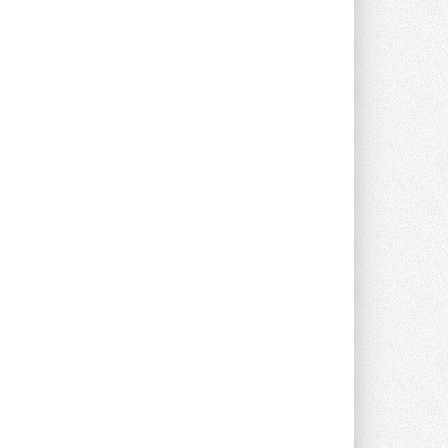
Новый фирменный магазин
Midea открылся в Сургуте
Компания «Даичи» совместно с
партнером «Энердрим» открыла новый
фирменный магазин Midea в Сургуте ...
29 ИЮЛЯ 2026
Токио — лидер по
интенсивности использования
кондиционеров
Данные получены в ходе очередного
опроса Daikin о восприятии жары ...
28 ИЮЛЯ 2026
CDU производства LG прошёл
валидацию NVIDIA для ИИ-дата-
центров
Компания становится официальным
партнёром NVIDIA по системам ...
28 ИЮЛЯ 2026
В Великобритании предлагают
сделать кондиционирование
обязательным для новостроек
Либеральные демократы внесли