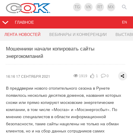
TG
VK
RT
MX
ГЛАВНОЕ
EN
Байден созвал экофорум, в котором примет
Муфты переходные и муфты переходные Н/В. А
Cолнечная энергетика станет главным
Итальянские компании создают производство
Как заработать продавцам климатсистем в 21-
ЛЕНТА НОВОСТЕЙ
ВЕБИНАРЫ И КОНФЕРЕНЦИИ
ВЫСТАВ
участие и Россия
вы знаете, в чем разница?
производителем электроэнергии в мире к 2050 г.
зелёного водорода мощностью 220 МВт
22 году
Мошенники начали копировать сайты
энергокомпаний
16:07 17 СЕНТЯБРЯ 2021
10:43 17 СЕНТЯБРЯ 2021
10:31 17 СЕНТЯБРЯ 2021
10:21 17 СЕНТЯБРЯ 2021
10:20 17 СЕНТЯБРЯ 2021
1653
2313
1918
1873
2736
2
2
1
1
3
0
0
0
1
0
Компания «Про Аква»
в ассортименте полипропиленовых
фитингов PRO AQUA представляет два вида муфт:
16:16 17 СЕНТЯБРЯ 2021
1919
1
0
переходная и переходная Н/В. Визуально эти изделия
В преддверии нового отопительного сезона в Рунете
выглядят очень похожими, и зачастую у потребителей часто
появилось несколько десятков доменов, названия которых
возникает вопрос, в чём же разница?
схожи или прямо копируют московские энергетические
компании, в том числе «Мосгаз» и «Мосэнергосбыт». По
мнению специалистов в области информационной
безопасности, такие сайты нацелены не только на обман
клиентов, но и на сбор данных сотрудников самих