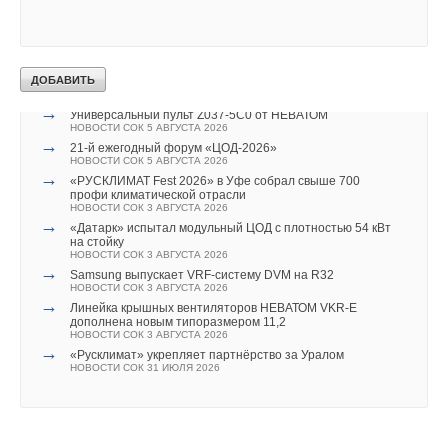
НОВОСТИ СОК 7 АВГУСТА 2026
→
Новинка — приточная вентиляционная установка ZILON
ZPW-N 2000 INT EC
НОВОСТИ СОК 6 АВГУСТА 2026
→
Для Арктики создали технологию защиты
ветрогенераторов от аварий
НОВОСТИ СОК 6 АВГУСТА 2026
→
Универсальный пульт Z037-5C0 от НЕВАТОМ
НОВОСТИ СОК 5 АВГУСТА 2026
→
21-й ежегодный форум «ЦОД-2026»
НОВОСТИ СОК 5 АВГУСТА 2026
→
«РУСКЛИМАТ Fest 2026» в Уфе собрал свыше 700
профи климатической отрасли
НОВОСТИ СОК 3 АВГУСТА 2026
→
«Датарк» испытал модульный ЦОД с плотностью 54 кВт
на стойку
НОВОСТИ СОК 3 АВГУСТА 2026
→
Samsung выпускает VRF-систему DVM на R32
НОВОСТИ СОК 3 АВГУСТА 2026
→
Линейка крышных вентиляторов НЕВАТОМ VKR-E
дополнена новым типоразмером 11,2
НОВОСТИ СОК 3 АВГУСТА 2026
→
«Русклимат» укрепляет партнёрство за Уралом
НОВОСТИ СОК 31 ИЮЛЯ 2026