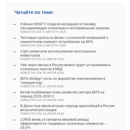
незамедлительно приступить к реализации стратегии. Время
В этой теме еще нет комментариев
покажет будем ли мы через 10 лет снова констатировать, что
Читайте по теме:
Добавить комментарий
главные угрозы для наших водных объектов остались
→
неизменными.
Учёные ЮУрГУ создали каскадную установку,
Ваше имя *
Добавить комментарий
объединяющую солнечную и геотермальную энергию
НОВОСТИ СОК 6 АВГУСТА 2026
Проект новой Водной стратегии Российской Федерации
→
Тепловые насосы в связке с солнечной генерацией и
Ваше имя *
накопителем снижают потребление на 60%
на период до 2035 года >>
Ваш E-mail *
НОВОСТИ СОК 4 АВГУСТА 2026
→
США запретили использование иностранных
инверторов
Ваш E-mail *
НОВОСТИ СОК 31 ИЮЛЯ 2026
→
Уже через месяц в России можно будет устанавливать
Текст комментария
комментарии к новости (
2
)
солнечные панели в МКД
НОВОСТИ СОК 30 ИЮЛЯ 2026
ИСТОЧНИК:
РАВВ
→
ВИЭ обойдут уголь по выработке электроэнергии в
Текст комментария
текущем году
НОВОСТИ СОК 27 ИЮЛЯ 2026
→
Читайте по теме:
Китай опубликовал план развития сектора ВИЭ на
период 2026-2030 гг.
НОВОСТИ СОК 24 ИЮЛЯ 2026
→
Опубликовано учебно-методическое пособие РАВВ для
→
В Дагестане ввели вторую очередь крупнейшей в России
водоканалов
ветроэлектростанции
НОВОСТИ СОК 1 ИЮНЯ 2026
НОВОСТИ СОК 23 ИЮЛЯ 2026
→
РАВВ представила ключевые вызовы для отрасли
→
LONGi вновь установила мировой рекорд
водоснабжения и водоотведения России
эффективности тандемных солнечных элементов —
НОВОСТИ СОК 7 АПРЕЛЯ 2026
35,5%