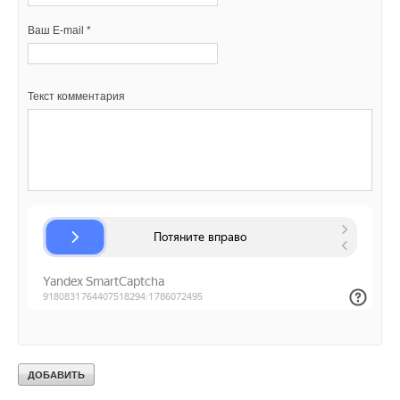
Уведомления отключены
Ваш E-mail *
Комментарии
Ринад
12-09-2025
Текст комментария
Все гидросети, вплоть до ручьев должны иметь водоохранные зоны.
Малые водосборы являются гидрорельефными единицами,
биосферными (экосферными) единицами, почвенными единицами
(почвообразовательных процессов), единицами растительного
покрова по зонам увлажнения, а также единицами Бассейновых
природных каркасов территорий суши. На их основе должна быть
построена Охрана природы, Сохранение климата,
почвообразовательных процессов и экосферы нашей планеты,
бассейновых природных каркасов территорий. На поверхности суши
42 млн малых водосборов с ручьями, на территории РФ - 5 млн малых
водосборов с руслами ручьев. Для сохранения климата и экосферы
планеты необходимо создание Министерств Бассейновых природных
каркасов, проектных институтов для подготовки кадров, предприятий
по созданию и поддержанию ООПТ Бассейновых природных каркасов
с различной степенью ограничения природопользования. Почетный
работник охраны природы Валитов Р.Г. Омск, Экоконтроль России.
Комментарий полезен?
ДА
НЕТ
2
из
2
пользователей считают этот комментарий полезным