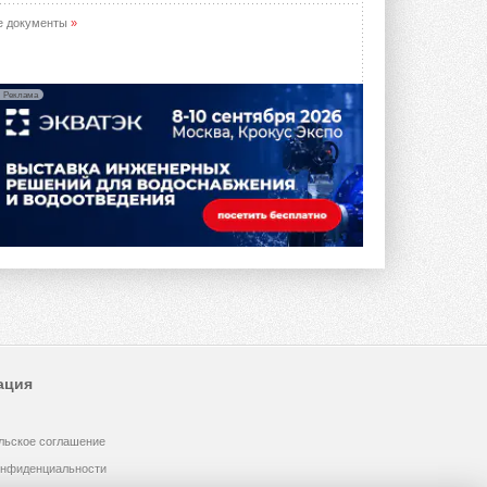
е документы
»
Реклама
ация
льское соглашение
онфиденциальности