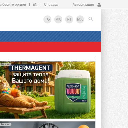
ыберите регион
EN
Справка
Авторизация
TG
VK
RT
MX
EN
Реклама
Реклама