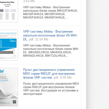
3.63 Mb
VRF-системы Midea - Внутренние
напольные блоки серии MIH22F3HN18,
MIH28F3HN18, MIH36F3HN18,
MIH45F3HN18, MIH56F3HN18,...
VRF-системы Midea - Внутренние
напольно-потолочные блоки V8 MIH-
DL.
pdf, 11.54 Mb
VRF-системы Midea - Внутренние
напольно-потолочные блоки серии MIH-
DL: MIH36DLHN18, MIH45DLHN18,
MIH56DLHN18, MIH71DLHN18,...
Пульт дистанционного управления
MDV серии RM12F для внутренних
блоков VRF систем.
pdf, 9.45 Mb
Пульт дистанционного управления MDV
серии RM12F для внутренних блоков
VRF систем. Инструкция по установке и
эксплуатации.