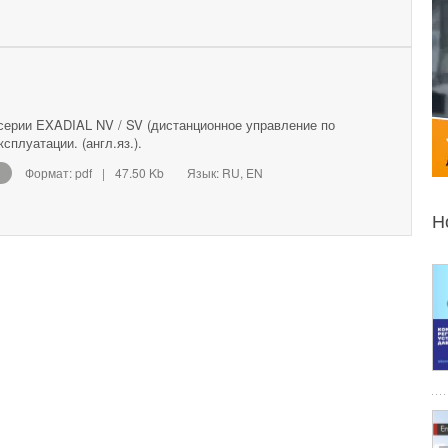
 серии EXADIAL NV / SV (дистанционное управление по
сплуатации. (англ.яз.).
Формат: pdf
|
47.50 Kb
Язык: RU, EN
Н