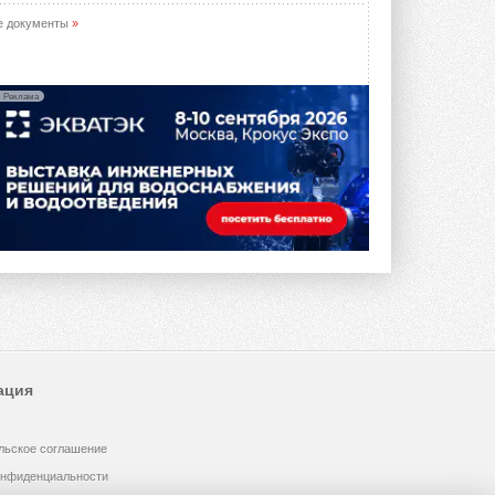
е документы
»
Реклама
ация
льское соглашение
онфиденциальности