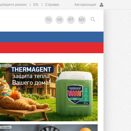
ыберите регион
EN
Справка
Авторизация
TG
VK
RT
MX
EN
Реклама
Реклама