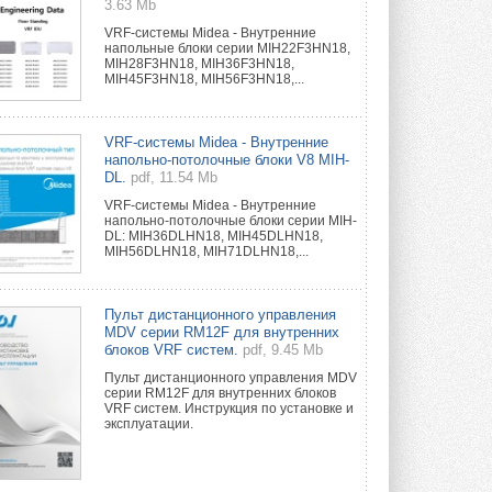
3.63 Mb
VRF-системы Midea - Внутренние
напольные блоки серии MIH22F3HN18,
MIH28F3HN18, MIH36F3HN18,
MIH45F3HN18, MIH56F3HN18,...
VRF-системы Midea - Внутренние
напольно-потолочные блоки V8 MIH-
DL.
pdf, 11.54 Mb
VRF-системы Midea - Внутренние
напольно-потолочные блоки серии MIH-
DL: MIH36DLHN18, MIH45DLHN18,
MIH56DLHN18, MIH71DLHN18,...
Пульт дистанционного управления
MDV серии RM12F для внутренних
блоков VRF систем.
pdf, 9.45 Mb
Пульт дистанционного управления MDV
серии RM12F для внутренних блоков
VRF систем. Инструкция по установке и
эксплуатации.