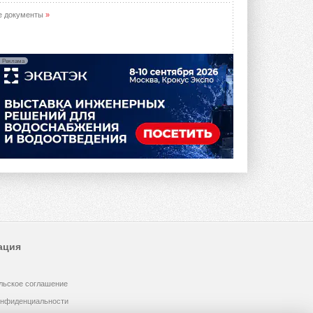
е документы
»
Реклама
ация
льское соглашение
онфиденциальности