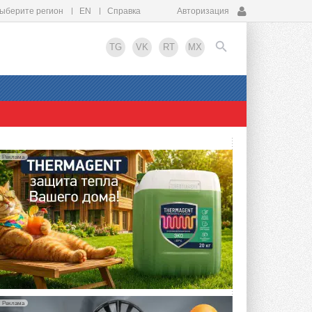
ыберите регион
EN
Справка
Авторизация
TG
VK
RT
MX
EN
Реклама
Реклама