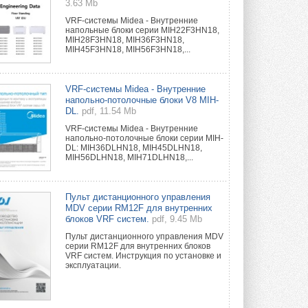
3.63 Mb
VRF-системы Midea - Внутренние
напольные блоки серии MIH22F3HN18,
MIH28F3HN18, MIH36F3HN18,
MIH45F3HN18, MIH56F3HN18,...
VRF-системы Midea - Внутренние
напольно-потолочные блоки V8 MIH-
DL.
pdf, 11.54 Mb
VRF-системы Midea - Внутренние
напольно-потолочные блоки серии MIH-
DL: MIH36DLHN18, MIH45DLHN18,
MIH56DLHN18, MIH71DLHN18,...
Пульт дистанционного управления
MDV серии RM12F для внутренних
блоков VRF систем.
pdf, 9.45 Mb
Пульт дистанционного управления MDV
серии RM12F для внутренних блоков
VRF систем. Инструкция по установке и
эксплуатации.