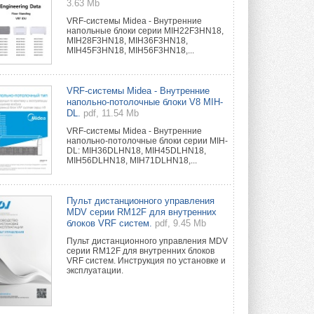
3.63 Mb
VRF-системы Midea - Внутренние
напольные блоки серии MIH22F3HN18,
MIH28F3HN18, MIH36F3HN18,
MIH45F3HN18, MIH56F3HN18,...
VRF-системы Midea - Внутренние
напольно-потолочные блоки V8 MIH-
DL.
pdf, 11.54 Mb
VRF-системы Midea - Внутренние
напольно-потолочные блоки серии MIH-
DL: MIH36DLHN18, MIH45DLHN18,
MIH56DLHN18, MIH71DLHN18,...
Пульт дистанционного управления
MDV серии RM12F для внутренних
блоков VRF систем.
pdf, 9.45 Mb
Пульт дистанционного управления MDV
серии RM12F для внутренних блоков
VRF систем. Инструкция по установке и
эксплуатации.