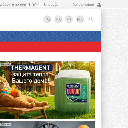
ыберите регион
EN
Справка
Авторизация
TG
VK
RT
MX
EN
Реклама
Реклама