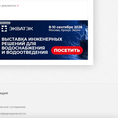
е документы
»
Реклама
ация
льское соглашение
онфиденциальности