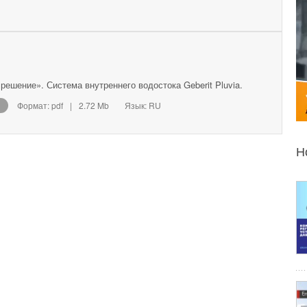
ешение». Система внутреннего водостока Geberit Pluvia.
Формат: pdf
|
2.72 Mb
Язык: RU
Н