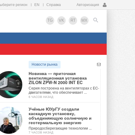
ыберите регион
EN
Справка
Авторизация
TG
VK
RT
MX
EN
Новости рынка
Новинка — приточная
вентиляционная установка
ZILON ZPW-N 2000 INT EC
Серия построена на вентиляторах с EC-
двигателями, что обеспечивает ...
6 ЧАСОВ НАЗАД
Учёные ЮУрГУ создали
каскадную установку,
объединяющую солнечную и
геотермальную энергию
Природосберегающие технологии ...
7 ЧАСОВ НАЗАД