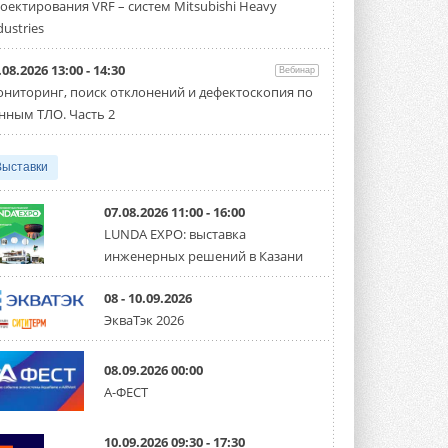
оектирования VRF – систем Mitsubishi Heavy
производительностью от 22,4 до 56 кВт.
Суммарная длина трубопроводов ...
dustries
3 АВГУСТА 2026
.08.2026 13:00 - 14:30
Вебинар
«СиСофт Девелопмент» подвел
ниторинг, поиск отклонений и дефектоскопия по
итоги конкурса студенческих
проектов «ТИМ-лидеры 2026»
нным ТЛО. Часть 2
Новый сезон конкурса «ТИМ-лидеры»
стартует уже в сентябре 2026 года ...
3 АВГУСТА 2026
Выставки
«Русклимат» укрепляет
партнёрство за Уралом
07.08.2026 11:00 - 16:00
Президент Омского землячества в
LUNDA EXPO: выставка
Москве Михаил Тимошенко посетил
инженерных решений в Казани
Омск с трёхдневным рабочим визитом ...
31 ИЮЛЯ 2026
08 - 10.09.2026
Carrier модернизирует
ЭкваТэк 2026
флагманский чиллер AquaEdge
19XR
Чиллер получил новую версию,
08.09.2026 00:00
работающую на хладагенте R1234ze ...
А-ФЕСТ
31 ИЮЛЯ 2026
Mitsubishi расширяет
10.09.2026 09:30 - 17:30