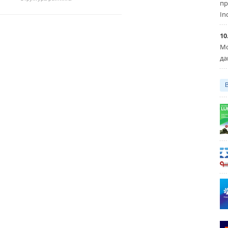
пр
In
10
Мо
да