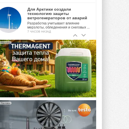
Для Арктики создали
технологию защиты
ветрогенераторов от аварий
Разработка учитывает влияние
мерзлоты, обледенения и снеговых ...
7 ЧАСОВ НАЗАД
Гибридный тепловой насос PV/T
Реклама
с одним общим испарителем
Исследователи предложили
конструкцию двухисточникового ...
ВЧЕРА
21-й ежегодный форум
«ЦОД-2026»
Мероприятие пройдет 2-3 сентября в
отеле Radisson Slavyanskaya. Форум
посетит более двух тысяч участников ...
ВЧЕРА
Реклама
Китайская Shenling представила
линейку тепловых насосов
«воздух-вода» на R290
Серия ThermaX R290 All-In-One
включает три модели ...