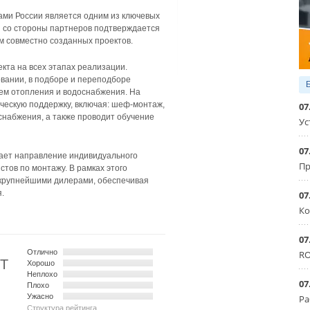
ми России является одним из ключевых
 со стороны партнеров подтверждается
 совместно созданных проектов.
кта на всех этапах реализации.
вании, в подборе и переподборе
тем отопления и водоснабжения. На
ческую поддержку, включая: шеф-монтаж,
07
снабжения, а также проводит обучение
Ус
07
ает направление индивидуального
Пр
тов по монтажу. В рамках этого
 крупнейшими дилерами, обеспечивая
.
07
Ко
07
Отлично
RO
XT
Хорошо
Неплохо
07
Плохо
Ужасно
Ра
Структура рейтинга