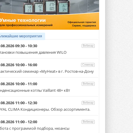
4 АВГУСТА 2026
Тепловые насосы в связке с
солнечной генерацией и
накопителем снижают
потребление на 60%
Исследователи из Италии установили ...
Ближайшие мероприятия
4 АВГУСТА 2026
.08.2026 09:30 - 10:30
Вебинар
«РУСКЛИМАТ Fest 2026» в Уфе
тановки повышения давления WILO
собрал свыше 700 профи
климатической отрасли
.08.2026 10:00 - 16:00
Семинар
Организатором выступил торгово-
производственный холдинг ...
актический семинар «MyHeat» в г. Ростов-на-Дону
3 АВГУСТА 2026
.08.2026 10:00 - 11:00
Вебинар
«Датарк» испытал модульный
нденсационные котлы Vaillant 48+ кВт
ЦОД с плотностью 54 кВт на
стойку
Испытания прошли на собственной
.08.2026 11:00 - 12:30
Вебинар
производственной площадке и были ...
YAL CLIMA Кондиционеры. Обзор ассортимента.
3 АВГУСТА 2026
Samsung выпускает VRF-
.08.2026 11:00 - 12:00
Вебинар
систему DVM на R32
бота с программой подбора, нюансы
Линейка включает семь типоразмеров