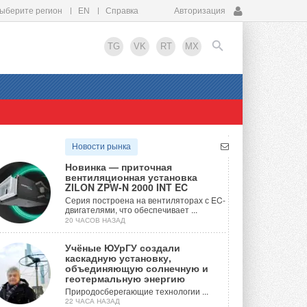
ыберите регион
EN
Справка
Авторизация
TG
VK
RT
MX
EN
Новости рынка
Новинка — приточная
вентиляционная установка
ZILON ZPW-N 2000 INT EC
Серия построена на вентиляторах с EC-
двигателями, что обеспечивает ...
20 ЧАСОВ НАЗАД
Учёные ЮУрГУ создали
каскадную установку,
объединяющую солнечную и
геотермальную энергию
Природосберегающие технологии ...
22 ЧАСА НАЗАД