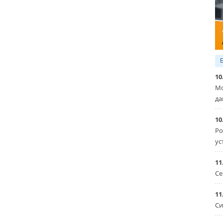
10
Мо
да
10
Ро
ус
11
Се
11
Си