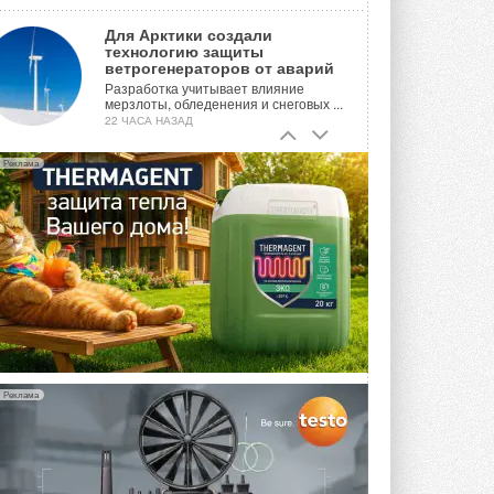
Для Арктики создали
технологию защиты
ветрогенераторов от аварий
Разработка учитывает влияние
мерзлоты, обледенения и снеговых ...
22 ЧАСА НАЗАД
Гибридный тепловой насос PV/T
Реклама
с одним общим испарителем
Исследователи предложили
конструкцию двухисточникового ...
ВЧЕРА
21-й ежегодный форум
«ЦОД-2026»
Мероприятие пройдет 2-3 сентября в
отеле Radisson Slavyanskaya. Форум
посетит более двух тысяч участников ...
ВЧЕРА
Реклама
Китайская Shenling представила
линейку тепловых насосов
«воздух-вода» на R290
Серия ThermaX R290 All-In-One
включает три модели ...