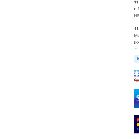
11
г.
HE
11
Мо
(R