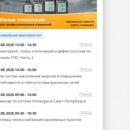
4 АВГУСТА 2026
Тепловые насосы в связке с
солнечной генерацией и
накопителем снижают
потребление на 60%
Исследователи из Италии установили ...
Ближайшие мероприятия
4 АВГУСТА 2026
.08.2026 13:00 - 14:30
Вебинар
«РУСКЛИМАТ Fest 2026» в Уфе
ниторинг, поиск отклонений и дефектоскопия по
собрал свыше 700 профи
нным ТЛО. Часть 2
климатической отрасли
Организатором выступил торгово-
производственный холдинг ...
.08.2026 14:00 - 16:00
Вебинар
3 АВГУСТА 2026
ль систем накопления энергии в повышении
тойчивости и гибкости электрических сетей
«Датарк» испытал модульный
ЦОД с плотностью 54 кВт на
стойку
.08.2026 09:00 - 14:00
Семинар
Испытания прошли на собственной
минар по котлам Immergas в Санкт-Петербурге
производственной площадке и были ...
3 АВГУСТА 2026
.08.2026 09:30 - 10:30
Вебинар
Samsung выпускает VRF-
стемы теплоснабжения населенных пунктов
систему DVM на R32
Линейка включает семь типоразмеров