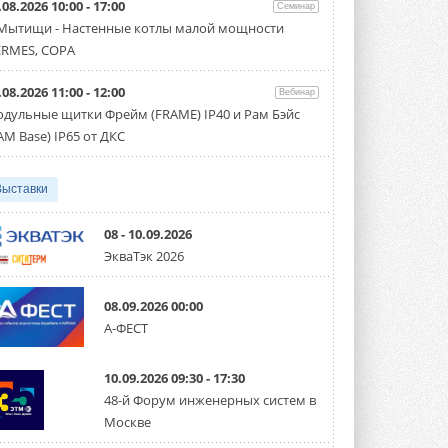
.08.2026 10:00 - 17:00
производительностью от 22,4 до 56 кВт.
Семинар
Суммарная длина трубопроводов ...
 Мытищи - Настенные котлы малой мощности
3 АВГУСТА 2026
RMES, COPA
«СиСофт Девелопмент» подвел
.08.2026 11:00 - 12:00
итоги конкурса студенческих
Вебинар
проектов «ТИМ-лидеры 2026»
дульные щитки Фрейм (FRAME) IP40 и Рам Бэйс
Новый сезон конкурса «ТИМ-лидеры»
AM Base) IP65 от ДКС
стартует уже в сентябре 2026 года ...
3 АВГУСТА 2026
Выставки
«Русклимат» укрепляет
партнёрство за Уралом
Президент Омского землячества в
08 - 10.09.2026
Москве Михаил Тимошенко посетил
ЭкваТэк 2026
Омск с трёхдневным рабочим визитом ...
31 ИЮЛЯ 2026
08.09.2026 00:00
Carrier модернизирует
А-ФЕСТ
флагманский чиллер AquaEdge
19XR
Чиллер получил новую версию,
10.09.2026 09:30 - 17:30
работающую на хладагенте R1234ze ...
31 ИЮЛЯ 2026
48-й Форум инженерных систем в
Москве
Mitsubishi расширяет