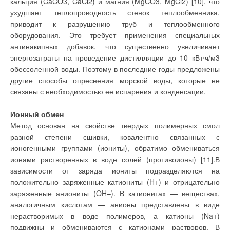
кальция (CaCO3, CaCl2) и магния (MgCO3, MgCl2) [10], что
электроэнергии. И
догревателя использовать в приточной установке 7
ухудшает теплопроводность стенок теплообменника,
сейчас такие системы
калориферы, питающиеся от тепловой сети (по аналогии с
распространены при
приводит к разрушению труб и теплообменного
наличии газового или
устройством 13). В предложенных схемах в качестве
оборудования. Это требует применения специальных
твердотопливного
котла в местности, где
промежуточного теплоносителя предусматривается
антинакипных добавок, что существенно увеличивает
наблюдаются
использовать обыкновенную воду.
энергозатраты на проведение дистилляции до 10 кВт⋅ч/м3
регулярные перебои с
подачей
обессоленной воды. Поэтому в последние годы предложены
электроэнергии.
другие способы опреснения морской воды, которые не
К недостаткам можно
На рис. 4 представлена схема системы комплексного
связаны с необходимостью ее испарения и конденсации.
отнести высокую
использования тепловых ВЭР с промежуточным
металлоемкость,
вызванную
теплоносителем и параллельным нагревом его
Ионный обмен
необходимостью
применения
энергоносителями ВЭР. В качестве источников ВЭР
Метод основан на свойстве твердых полимерных смол
трубопроводов
рассматриваются дымовые газы, оборотная вода и условно
разной степени сшивки, ковалентно связанных с
относительно
большого диаметра
чистая вода, в качестве потребителя тепла представлены
ионогенными группами (иониты), обратимо обмениваться
для устойчивой
приточные отопительно-вентиляционные системы.
циркуляции; большую
ионами растворенных в воде солей (противоионы) [11].В
емкость,
Промежуточный теплоноситель, охлажденный в
зависимости от заряда иониты подразделяются на
следовательно, и
теплообменнике 4 приточной вентиляционной системы,
инерционность;
положительно заряженные катиониты (H+) и отрицательно
высокую,
поступает в теплообменники 1, 2 и 3, где нагревается,
заряженные аниониты (OH–). В катионитах — веществах,
некомфортную
температуру
соответственно, оборотной водой, сточными водами и
аналогичным кислотам — анионы представлены в виде
теплоносителя в
дымовыми газами. Нагретый промежуточный теплоноситель
нерастворимых в воде полимеров, а катионы (Na+)
подающей магистрали;
невозможность гибкого
собирается в баке-аккумуляторе 5, откуда насосом 16
подвижны и обмениваются с катионами растворов. В
перераспределения