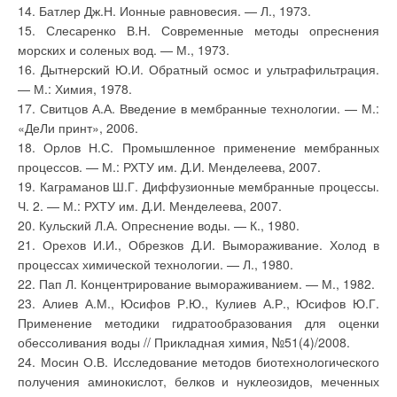
применение в приточных
заданной вручную и
14. Батлер Дж.Н. Ионные равновесия. — Л., 1973.
установках трех
текущей температуры.
последовательных
15. Слесаренко В.Н. Современные методы опреснения
теплообменников
Следующим шагом к
морских и соленых вод. — М., 1973.
(оборотной воды, сточных
усовершенствованию
вод и теплофикационной
16. Дытнерский Ю.И. Обратный осмос и ультрафильтрация.
системы является
воды) вызывает
установка
— М.: Химия, 1978.
неоправданное увеличение
таймируемого
аэродинамического
17. Свитцов А.А. Введение в мембранные технологии. — М.:
(«недельного»)
сопротивления приточных
термостата, который
установок, и, как следствие,
«ДеЛи принт», 2006.
позволяет управлять
перерасход электрической
температурой
18. Орлов Н.С. Промышленное применение мембранных
энергии. И, наконец,
теплоносителя не
предложенная в схеме
процессов. — М.: РХТУ им. Д.И. Менделеева, 2007.
только в заданных
последовательность
пределах, но и по
19. Каграманов Ш.Г. Диффузионные мембранные процессы.
нагрева приточного воздуха
часам и дням недели.
вряд ли осуществима
Ч. 2. — М.: РХТУ им. Д.И. Менделеева, 2007.
Температура может
практически, т.к.
быть снижена в ночное
20. Кульский Л.А. Опреснение воды. — К., 1980.
температурный потенциал
время или когда
дымовых газов выше, чем у
21. Орехов И.И., Обрезков Д.И. Вымораживание. Холод в
требуется
оборотной воды или
поддержание
сточных вод. Продолжение
процессах химической технологии. — Л., 1980.
положительной
см. в следующем номере.
температуры для
22. Пап Л. Концентрирование вымораживанием. — М., 1982.
предотвращения
1. Госстрой БССР. Анализ
23. Алиев А.М., Юсифов Р.Ю., Кулиев А.Р., Юсифов Ю.Г.
замерзания
теплоэнергетических
трубопроводов
Применение методики гидратообразования для оценки
балансов, разработка
водоснабжения и т.п. В
принципиальных схемных
обессоливания воды // Прикладная химия, №51(4)/2008.
настоящее время на
решений систем ОВ с
рынке представлено
24. Мосин О.В. Исследование методов биотехнологического
использованием тепловых
большое количество
ВЭР. — Мн.: БГИПП, 1984.
получения аминокислот, белков и нуклеозидов, меченных
термостатов с
2. Типовые материалы для
различным набором