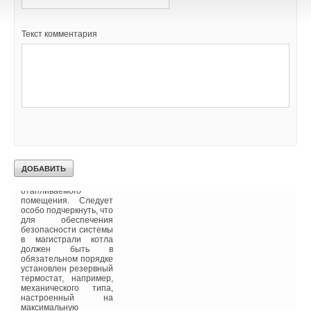
что исключает
необходимость
прокладки контактных
Текст комментария
проводов; появляется
возможность
регулировать
температуру в любой
зоне помещения.
Управление
отопительной
установкой по
температуре воздуха
неэффективно
вследствие
неизбежного
перерегулирования,
возникающего
вследствие высокой
инерционности
отапливаемого
помещения. Следует
особо подчеркнуть, что
для обеспечения
безопасности системы
в магистрали котла
должен быть в
обязательном порядке
установлен резервный
термостат, например,
механического типа,
настроенный на
максимальную