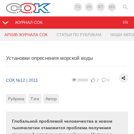
TG
VK
RT
MX
ЖУРНАЛ СОК
EN
АРХИВ ЖУРНАЛА СОК
СТАТЬИ ПО РУБРИКАМ
НАШИ АВТ
Утилизация теплоты выбросного воздуха
Энергоэффективное автономное отопление
загородного дома
Установки опреснения морской воды
СОК №12 | 2011
15479
0
0
СОК №12 | 2011
15473
0
0
Рубрика
Тэги
Автор
СОК №12 | 2011
20690
2
0
Рубрика
Тэги
Автор
Рубрика
Тэги
Автор
Утилизация теплоты выбросного воздуха и ВЭР
для целей отопительно-вентиляционных систем и
Эта статья посвящена вопросам построения
теплоснабжения является одним из путей
экономичных автономных систем отопления
экономии топливноэнергетических ресурсов.
небольших зданий, в ней сформулированы и
Глобальной проблемой человечества в новом
раскрыты основные принципы
тысячелетии становится проблема получения