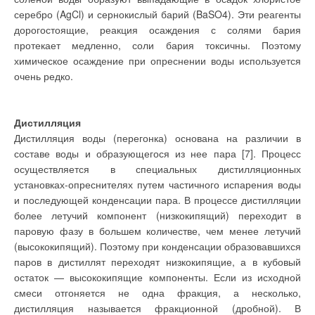
тепловую мощность от
приточной установки предусматривает: в рабочем режиме
серебро (AgCl) и сернокислый барий (BaSO4). Эти реагенты
40 кВт и выше. Для
при понижении температуры воздуха или промежуточного
дорогостоящие, реакция осаждения с солями бария
установки котла и
емкости с топливом
теплоносителя в обратном трубопроводе за утилизатором до
протекает медленно, соли бария токсичны. Поэтому
требуется отдельное
установленного значения — отключение приточного
помещение. В
химическое осаждение при опреснении воды используется
экологическом плане
вентилятора; в нерабочем режиме — включение
очень редко.
при эксплуатации
циркуляционного насоса контура промежуточного
системы происходит
загрязнение воздуха,
теплоносителя. Автоматическая защита от обледенения
почвы и воды
продуктами сгорания
утилизаторов вытяжных установок осуществляется по
Дистилляция
дизельного топлива.
датчику перепада давления, аналогично схеме СУПТ с
Дистилляция воды (перегонка) основана на различии в
Монтаж, наладка и
обслуживание систем
подогревом. СУПТ без подогрева, в отличие от СУПТ с
составе воды и образующегося из нее пара [7]. Процесс
возможно только с
подогревом промежуточного теплоносителя, имеет
участием
осуществляется в специальных дистилляционных
специалистов
повышенное (за счет дополнительного калорифера)
установках-опреснителях путем частичного испарения воды
обслуживающих
аэродинамическое сопротивление приточной установки, но в
организаций.
и последующей конденсации пара. В процессе дистилляции
Вследствие низкого
период работы дополнительных нагревателей расходуется
более летучий компонент (низкокипящий) переходит в
качества топлива
требуется
меньше тепла от тепловой сети.
паровую фазу в большем количестве, чем менее летучий
периодическая чистка
(высококипящий). Поэтому при конденсации образовавшихся
горелки.
паров в дистиллят переходят низкокипящие, а в кубовый
В рассматриваемом
Следует отметить, что в СУПТ без подогрева, наряду с
нами сегменте
остаток — высококипящие компоненты. Если из исходной
мощностей — от 3 до
повышением аэродинамического сопротивления приточного
смеси отгоняется не одна фракция, а несколько,
18 кВт основную долю
тракта, завышается и поверхность теплообмена в
занимают системы с
дистилляция называется фракционной (дробной). В
электрическими