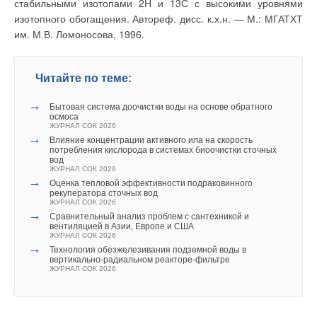
проектирования
стабильными изотопами 2Н и 13С с высокими уровнями
функций в широком
9040226.86. — М., 1986.
ценовом диапазоне.
изотопного обогащения. Автореф. дисс. к.х.н. — М.: МГАТХТ
3. Госстрой СССР.
Один из
Разработка предложений по
им. М.В. Ломоносова, 1996.
полнофункциональных
использованию тепла
таймируемых
оборотной воды в системах
термостатов
вентиляции Балаковского
представлен на рис. 1.
комбината искусственного
Читайте по теме:
волокна. — М.:
К его основным
Главстройпроект, ЦНИИ-
особенностям можно
промзданий, 1988.
→
отнести: шесть
Бытовая система доочистки воды на основе обратного
4. Богословский В.Н., Поз
функций и встроенный
осмоса
М.Я. Теплофизика
коммутируемый
ЖУРНАЛ СОК 2026
аппаратов утилизации
таймер; дневная и
→
тепла систем отопления,
Влияние концентрации активного ила на скорость
недельная программы;
вентиляции и
потребления кислорода в системах биоочистки сточных
комплексный контроль
кондиционирования. — М.:
вод
отопления и нагрева
Стройиздат, 1983.
ЖУРНАЛ СОК 2026
воды в доме,
5. Карпис Е.Е.
→
Оценка тепловой эффективности подраковинного
отопления
Энергосбережение в
рекуператора сточных вод
солнечными
системах
ЖУРНАЛ СОК 2026
батареями; два
кондиционирования
→
термостата в одном,
Сравнительный анализ проблем с сантехникой и
воздуха. — М.: Стройиздат,
два температурных
вентиляцией в Азии, Европе и США
1986.
входа, два выхода с
ЖУРНАЛ СОК 2026
6. Рекомендации по
блокконтактом;
→
проектированию
Технология обезжелезивания подземной воды в
допфункции (два
воздухоприготовительных
вертикально-радиальном реакторе-фильтре
независимых
центров с
ЖУРНАЛ СОК 2026
термостата,
теплообменниками для
зависимая функция,
утилизации тепла
дифференциальный
вытяжного воздуха, М.:
термостат,
МНИИТЭП, 1983.
двухуровневый