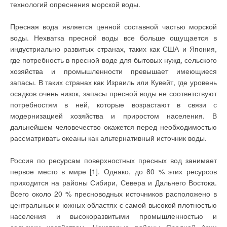
сталкиваются с
теплоносителя для различного соотношения приточных и
технологий опреснения морской воды.
задачей выбора
вытяжных установок отличаются лишь количеством
способа и системы
отопления,
соответствующих элементов.
Пресная вода является ценной составной частью морской
являющихся наиболее
эффективных с точки
воды. Нехватка пресной воды все больше ощущается в
зрения безопасности,
индустриально развитых странах, таких как США и Япония,
затрат на компоненты,
Промежуточный теплоноситель (вода или незамерзающая
монтаж и ввод в
где потребность в пресной воде для бытовых нужд, сельского
эксплуатацию, затрат
жидкость) с помощью насосов 1 (один резервный)
хозяйства и промышленности превышает имеющиеся
на энергоносители,
эргономики,
циркулирует по контуру через утилизаторы 2 и 3,
запасы. В таких странах как Израиль или Кувейт, где уровень
доступности на рынке,
установленные в приточном и вытяжном потоке. Догрев
осадков очень низок, запасы пресной воды не соответствуют
управляемости,
возможности
промежуточного теплоносителя осуществляется в
потребностям в ней, которые возрастают в связи с
автономной работы и
теплообменнике 4, запитанным от теплосети.
т.п. Особенно это
модернизацией хозяйства и приростом населения. В
касается дачных
дальнейшем человечество окажется перед необходимостью
строений
Регулирование температуры приточного воздуха
периодического
рассматривать океаны как альтернативный источник воды.
(сезонного) и
осуществляется по датчику температуры 5 (установленном
постоянного
проживания и
либо в помещении, либо в приточном воздуховоде),
Россия по ресурсам поверхностных пресных вод занимает
небольших коттеджей
последовательной работой регулирующих клапанов 6 и 7,
первое место в мире [1]. Однако, до 80 % этих ресурсов
общей площадью до
200 м2. В чем же
устанавливаемых на трубопроводах промежуточного
приходится на районы Сибири, Севера и Дальнего Востока.
особенность систем
теплоносителя и воды из тепловой сети. При понижении
отопления
Всего около 20 % пресноводных источников расположено в
потенциально
температуры приточного воздуха клапан 6 увеличивает
центральных и южных областях с самой высокой плотностью
используемых для
расход сетевой тепловой воды через теплообменник 4, при
таких зданий в
населения и высокоразвитыми промышленностью и
условиях умеренного
повышении — регулирующий клапан 7 уменьшает расход