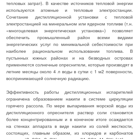
воды в подающую линию «малого» контура. Происходящее
тепловых затрат). В качестве источников тепловой энергии
коммуникаций, и
при этом уменьшение расхода промежуточного
управляющую
используются атомные и тепловые электростанции.
автоматику,
теплоносителя через клапан 8 в сторону калориферного
Сочетание дистилляционной установки с тепловой
включающую в себя
насосы и
агрегата 5 влечет за собой снижение температуры воздуха в
электростанцией на минеральном или ядерном топливе (т.н.
запорнорегулирующую
приточной установке 7. Для поддержания этой температуры
«многоцелевая энергетическая установка») позволяет
арматуру.
на необходимом уровне клапан 2 увеличивает расход
обеспечить промышленный район всеми видами
До недавнего времени
промежуточного теплоносителя через теплообменник 3 и,
основной
энергетических услуг по минимальной себестоимости при
популярностью среди
соответственно, повышает его температуру. В случае
наиболее рациональном использовании топлива. В
жидкостных установок
дальнейшего снижения температуры воздуха в приточной
отопления
пустынных южных районах и на безводных островах
пользовались
установке 7 подключается пиковый подогреватель 4,
применяются солнечные опреснители, которые производят в
гравитационные
системы, в которых
обеспечивая требуемую температуру воздуха в приточных
летние месяцы около 4 л воды в сутки с 1 м2 поверхности,
движение
установках 7 и 13.К недостаткам схемы следует отнести:
воспринимающей солнечную радиацию.
теплоносителя
вызвано разностью
сложность управления всей системой; наличие двух
температур прямой и
циркуляционных насосов промежуточного теплоносителя;
обратной магистрали.
Эффективность работы дистилляционных испарителей
Основными
необходимость использования теплоносителя с пониженной
ограничена образованием накипи в системе циркуляции
достоинствами таких
температурой замерзания; включение пикового
систем является
горячего рассола. По мере выпаривания морской воды из
простота монтажа,
подогревателя в подающую линию контура промежуточного
дистилляционного опреснителя раствор соли становится
минимум компонентов,
благодаря чему
теплоносителя, что приводит к снижению количества
более концентрированным и в конечном итоге осаждается
достигается высокая
утилизированного тепла от ВЭР с высоким температурным
на стенках аппарата в виде накипи из солей жесткости,
надежность, в случае
применения газового
потенциалом. Поэтому все же целесообразнее, в т.ч. с точки
состоящих, главным образом, из хлоридов и карбонатов
котла — возможность
зрения экономии тепловой энергии, в качестве пикового
работы без источника