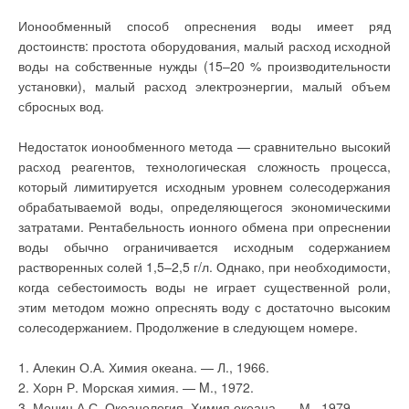
На рис. 6 представлена
энергии. Рассмотрим
принципиальная
отмеченные
Ионообменный способ опреснения воды имеет ряд
«зависимая» схема системы
особенности и
комплексного
достоинств: простота оборудования, малый расход исходной
некоторые способы их
использования тепловых
реализации
воды на собственные нужды (15–20 % производительности
ВЭР. Автором
подробнее.
предусмотрена следующая
установки), малый расход электроэнергии, малый объем
схема работы системы:
Управляемость
оборотная вода,
сбросных вод.
системы, на взгляд
охлаждающая
автора, является
технологическое
базовым принципом
оборудование, поступает в
Недостаток ионообменного метода — сравнительно высокий
энергоэффективного
воздухонагреватели 1
отопления. В
расход реагентов, технологическая сложность процесса,
приточной установки, где
отдельных контурах
охлаждается до заданных
который лимитируется исходным уровнем солесодержания
многоконтурной или в
температур и возвращается
одноконтурной
обрабатываемой воды, определяющегося экономическими
к технологическому
системе должна быть
оборудованию. Сточные
затратами. Рентабельность ионного обмена при опреснении
обеспечена
воды (нагретые) поступают
возможность
в другую группу
воды обычно ограничивается исходным содержанием
регулирования
воздухонагревателей 2,
температуры
растворенных солей 1,5–2,5 г/л. Однако, при необходимости,
откуда сбрасываются в
теплоносителя в
канализацию.
когда себестоимость воды не играет существенной роли,
зависимости от
запроса на нагрев. С
этим методом можно опреснять воду с достаточно высоким
Дымовыми газами
точки зрения
предусматривается нагрев
солесодержанием. Продолжение в следующем номере.
управления можно
приточного воздуха при
выделить два
помощи регенеративного
основных режима
или рекуперативного
1. Алекин О.А. Химия океана. — Л., 1966.
работы системы:
теплообменника 3.
статический, когда
Регулирование
2. Хорн Р. Морская химия. — M., 1972.
длительное время
теплопроизводительности
поддерживается
3. Монин А.С. Океанология. Химия океана. — М., 1979.