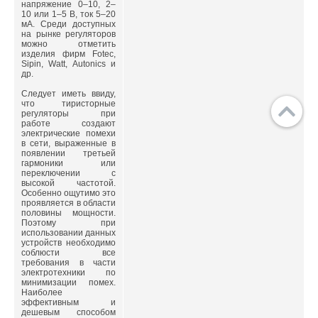
напряжение 0–10, 2–
10 или 1–5 В, ток 5–20
мА. Среди доступных
на рынке регуляторов
можно отметить
изделия фирм Fotec,
Sipin, Watt, Autonics и
др.
Следует иметь ввиду,
что тиристорные
регуляторы при
работе создают
электрические помехи
в сети, выраженные в
появлении третьей
гармоники или
переключении с
высокой частотой.
Особенно ощутимо это
проявляется в области
половины мощности.
Поэтому при
использовании данных
устройств необходимо
соблюсти все
требования в части
электротехники по
минимизации помех.
Наиболее
эффективным и
дешевым способом