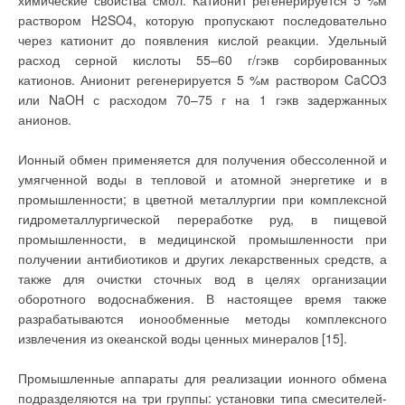
химические свойства смол. Катионит регенерируется 5 %м
принципиальная схема
определяться исходя
системы комплексного
раствором H2SO4, которую пропускают последовательно
из погодных условий
использования тепловых
(внешней
через катионит до появления кислой реакции. Удельный
ВЭР с промежуточным
температуры) и
теплоносителем и
расход серной кислоты 55–60 г/гэкв сорбированных
температуры
последовательным его
помещений, а в ряде
нагревом энергоносителями
катионов. Анионит регенерируется 5 %м раствором CaCO3
случаев к указанным
ВЭР. Отличие настоящей
параметрам
или NaOH с расходом 70–75 г на 1 гэкв задержанных
схемы от предыдущей в том,
добавляется
что промежуточный
анионов.
влажность и
теплоноситель
атмосферное
последовательно
давление;
нагревается различными
Ионный обмен применяется для получения обессоленной и
? возможность
энергоносителями с учетом
задания
умягченной воды в тепловой и атомной энергетике и в
их температурного
температурного
потенциала.
промышленности; в цветной металлургии при комплексной
режима
(термостатирования)
Регулирование
гидрометаллургической переработке руд, в пищевой
помещений согласно
теплопроизводительности
ежедневному
промышленности, в медицинской промышленности при
приточных систем,
отопительному
мероприятия по защите
получении антибиотиков и других лекарственных средств, а
графику (программе
воздухонагревателей от
отопления);
также для очистки сточных вод в целях организации
замерзания, догрев
? раздельный
приточного воздуха при
оборотного водоснабжения. В настоящее время также
независимый
нехватке тепла ВЭР и
температурный режим
разрабатываются ионообменные методы комплексного
эксплуатационное
отопления помещений
регулирование
извлечения из океанской воды ценных минералов [15].
— температура в
воздухопроизводительности
отапливаемых
приточной системы
помещениях (зданиях)
осуществляется по
должна
Промышленные аппараты для реализации ионного обмена
аналогии со схемой рис. 4.
поддерживаться
Существенным недостатком
подразделяются на три группы: установки типа смесителей-
раздельно, в