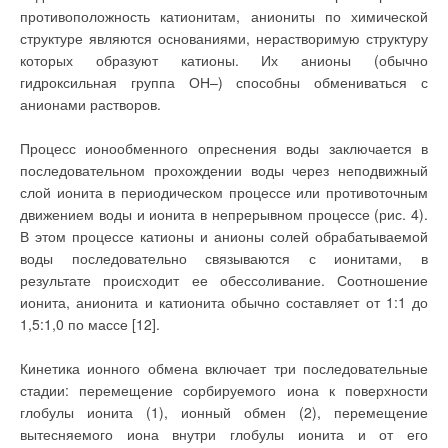
подается в теплообменник воздухонагревателя 4 приточной
мощности тепловой
противоположность катионитам, аниониты по химической
установки между
системы. В случае нехватки тепла ВЭР для необходимого
структуре являются основаниями, нерастворимую структуру
отапливаемыми
нагрева приточного воздуха предусмотрен догрев воздуха до
помещениями; слабая
которых образуют катионы. Их анионы (обычно
или вообще
требуемых температур теплоносителем от ТЭЦ или
гидроксильная группа ОН–) способны обмениваться с
отсутствующая
управляемость,
котельной в воздухонагревателе 7, Регулирование
анионами растворов.
выраженная в узком
теплопроизводительности приточных систем осуществляется
диапазоне изменения
температуры
изменением количества теплоносителей, поступающих в
Процесс ионообменного опреснения воды заключается в
теплоносителя.
воздухонагреватели регулирующим клапаном 8. Защита
последовательном прохождении воды через неподвижный
С появлением на
воздухонагревателей от замораживания в них теплоносителя
слой ионита в периодическом процессе или противоточным
рынке широкого
обеспечивается регулированием количества воздуха,
спектра компонент
движением воды и ионита в непрерывном процессе (рис. 4).
автоматики
проходящего через воздухонагреватели и обводные каналы,
В этом процессе катионы и анионы солей обрабатываемой
управления, а также
трубопроводов из
что обеспечивается сдвоенными воздушными клапанами 9.
воды последовательно связываются с ионитами, в
композитных
Схемой предусмотрена возможность эксплуатационного
результате происходит ее обессоливание. Соотношение
материалов
лидирующее место
регулирования воздухопроизводительности приточных
ионита, анионита и катионита обычно составляет от 1:1 до
занимают
систем в зависимости от заданных параметров воздушной
отопительные
1,5:1,0 по массе [12].
системы с
среды в помещениях. Регулирование осуществляется
принудительной
частичной рециркуляцией воздуха по обводной линии
циркуляцией.
Кинетика ионного обмена включает три последовательные
10.Избытки вторичного тепла, неиспользуемые в те или иные
Каковы же основные
стадии: перемещение сорбируемого иона к поверхности
особенности,
периоды, отводятся, соответственно, в канализацию, на
глобулы ионита (1), ионный обмен (2), перемещение
характеризующие
градирню или в атмосферу, для чего предусмотрены
энергоэффективную
вытесняемого иона внутри глобулы ионита и от его
систему отопления? К