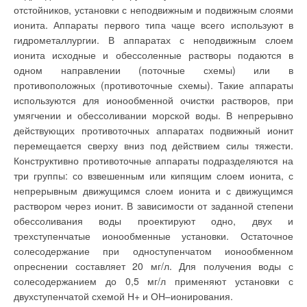
системы с
соответствии с
отстойников, установки с неподвижным и подвижным слоями
последовательным
графиком их
нагревом промежуточного
ионита. Аппараты первого типа чаще всего используют в
использования, а
теплоносителя различными
также должна быть
гидрометаллургии. В аппаратах с неподвижным слоем
ВЭРами является снижение
обеспечена
располагаемого
ионита исходные и обессоленные растворы подаются в
возможность гибкого
температурного перепада у
перераспределения
второго и последующих
одном направлении (поточные схемы) или в
мощности тепловой
энергоносителей,
установки между ними;
противоположных (противоточные схемы). Такие аппараты
вследствие повышения
? возможность
температуры
используются для ионообменной очистки растворов, при
дистанционного
промежуточного
управления, т.е.
умягчении и обессоливании морской воды. В непрерывно
теплоносителя после
включения/отключения
первого энергоносителя, что
действующих противоточных аппаратах подвижный ионит
и изменения режима
проводит к снижению
работы системы;
перемещается сверху вниз под действием силы тяжести.
теплосъема у последующих
? минимальная
энергоносителей.
Конструктивно противоточные аппараты подразделяются на
тепловая
инерционность данной
Кроме того, наличие бака-
три группы: со взвешенным или кипящим слоем ионита, с
системы.
аккумулятора в данной
В ряде случаев к
непрерывным движущимся слоем ионита и с движущимся
схеме для выравнивания
системе отопления
температур промежуточного
раствором через ионит. В зависимости от заданной степени
предъявляются
теплоносителя выглядит
требования
обессоливания воды проектируют одно, двух и
ошибочным, т.к. при
эффективного расхода
последовательной схеме
трехступенчатые ионообменные установки. Остаточное
энергии на совместную
нагрева промежуточного
работу с системой
солесодержание при одноступенчатом ионообменном
теплоносителя его
ГВС, системами
температура определяется
опреснении составляет 20 мг/л. Для получения воды с
«теплый пол», а также
и «выравнивается» в
совместную работу с
последнем по ходу
солесодержанием до 0,5 мг/л применяют установки с
твердотопливным
теплообменнике.
котлом или другим
двухступенчатой схемой Н+ и ОН–ионирования.
источником тепловой