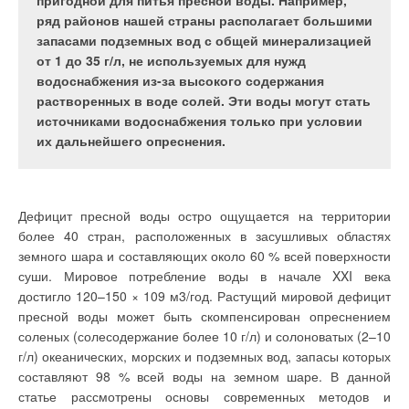
энергоэффективного отопления в указанном
пригодной для питья пресной воды. Например,
сегменте, произведен обзор используемых для
ряд районов нашей страны располагает большими
В соответствии с действующими положениями строительных
этого способов и видов оборудования. Цель
запасами подземных вод с общей минерализацией
норм и правил и других нормативных документов в проектах
статьи — познакомить индивидуального
от 1 до 35 г/л, не используемых для нужд
строительства и реконструкции жилых, общественных и
застройщика с возможностями современных
водоснабжения из-за высокого содержания
промышленных зданий должны предусматриваться
погодозависимых отопительных систем и
растворенных в воде солей. Эти воды могут стать
мероприятия по активному снижению энергопотребления
новейшего оборудования, применяемого для их
источниками водоснабжения только при условии
этими объектами. Ниже приводятся технологические схемы
реализации. В статье использован собственный
их дальнейшего опреснения.
утилизации теплоты в системах теплоснабжения, вентиляции
накопленный опыт реализации предлагаемых
и кондиционирования воздуха. На рис. 1 и 2 представлены
технических решений.
системы нагрева приточного воздуха посредством
раздельных систем утилизации с промежуточным
Дефицит пресной воды остро ощущается на территории
теплоносителем и теплоснабжения.
более 40 стран, расположенных в засушливых областях
земного шара и составляющих около 60 % всей поверхности
В настоящее время в
связи с существенным
На рис. 1 приведена принципиальная схема системы
суши. Мировое потребление воды в начале XXI века
удорожанием
утилизации с промежуточным теплоносителем (СУПТ) с
достигло 120–150 × 109 м3/год. Растущий мировой дефицит
основных
энергоносителей —
подогревом промежуточного теплоносителя для одной
пресной воды может быть скомпенсирован опреснением
электроэнергии,
приточной и одной вытяжной установки с регулированием
природного и
соленых (солесодержание более 10 г/л) и солоноватых (2–10
сжиженного газа,
теплопроизводительности приточных утилизаторов и с
г/л) океанических, морских и подземных вод, запасы которых
дизельного топлива —
защитой от обледенения утилизаторов вытяжной установки.
частные застройщики
составляют 98 % всей воды на земном шаре. В данной
небольших
Разные схемы СУПТ с подогревом промежуточного
статье рассмотрены основы современных методов и
загородных домов