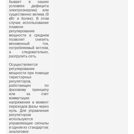
бывает в наших
условиях дефицита
электроэнергии) или
существенно велика (9
кВт и более). В этом
случае использование
плавное
регулирование
мощности в среднем
позволит снизить
мгновенный ток,
потребляемый котлом,
а следовательно,
разгрузить сеть.
Осуществляется
регулирование
мощности при помощи
тиристорных
регуляторов,
работающих по
фазовому принципу
или за счет
коммутации
напряжения в момент
переходов фазы через
нуль. Для управления
регулятором
используются
управляющие сигналы
в одном из стандартов:
аналоговое