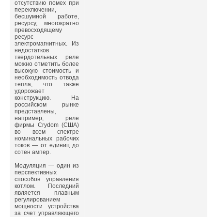
отсутствию помех при
переключении,
бесшумной работе,
ресурсу, многократно
превосходящему
ресурс
электромагнитных. Из
недостатков
твердотельных реле
можно отметить более
высокую стоимость и
необходимость отвода
тепла, что также
удорожает
конструкцию. На
российском рынке
представлены,
например, реле
фирмы Crydom (США)
во всем спектре
номинальных рабочих
токов — от единиц до
сотен ампер.
Модуляция — один из
перспективных
способов управления
котлом. Последний
является плавным
регулированием
мощности устройства
за счет управляющего