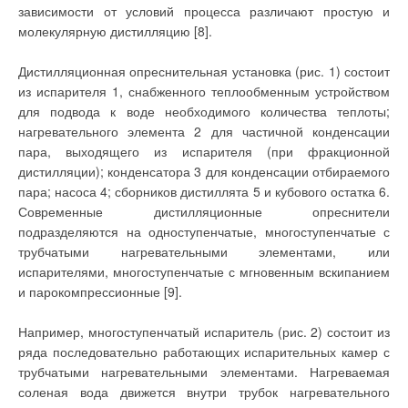
дополнительном воздухонагревателе, т.к. она определяется
зависимости от условий процесса различают простую и
нагревателями.
Последние наиболее
из расчета отсутствия тепла удаляемого воздуха. Также в
молекулярную дистилляцию [8].
эффективны с точки
предлагаемой СУПТ без подогрева при обмерзании
зрения стоимости
оборудования,
приточных теплоутилизаторов предусматривается
Дистилляционная опреснительная установка (рис. 1) состоит
управления, КПД,
отключение приточных установок, что на практике не всегда
безопасности,
из испарителя 1, снабженного теплообменным устройством
эргономики, монтажа и
желательно. Избежать отключения приточных установок при
для подвода к воде необходимого количества теплоты;
обслуживания.
обмерзании утилизаторов возможно при наличии обводной
Индивидуальный
нагревательного элемента 2 для частичной конденсации
застройщик в ряде
воздушной линии у приточных утилизаторов, при этом
пара, выходящего из испарителя (при фракционной
случаев может
самостоятельно
поддержание требуемой температуры приточного воздуха
дистилляции); конденсатора 3 для конденсации отбираемого
произвести монтаж,
обеспечивается дополнительным калорифером.
пара; насоса 4; сборников дистиллята 5 и кубового остатка 6.
ввод в эксплуатацию и
обслуживание
Уменьшение теплопроизводительности утилизаторов
Современные дистилляционные опреснители
тепловой установки.
вытяжного потока достигается уменьшением расхода
подразделяются на одноступенчатые, многоступенчатые с
К недостаткам систем
промежуточного теплоносителя за счет обводной линии.
трубчатыми нагревательными элементами, или
электрического
отопления является,
испарителями, многоступенчатые с мгновенным вскипанием
прежде всего, высокая
Однако, при уменьшении расхода промежуточного
и парокомпрессионные [9].
стоимость киловатта
электроэнергии; во
теплоносителя через утилизатор вытяжного воздуха нагрев
многих поселениях
промежуточного теплоносителя будет увеличиваться при
Например, многоступенчатый испаритель (рис. 2) состоит из
наблюдается дефицит
мощности, в
постоянных параметрах вытяжного потока, что может
ряда последовательно работающих испарительных камер с
результате чего
привести к «скачкообразной» (открыть/закрыть) работе
возможность ее
трубчатыми нагревательными элементами. Нагреваемая
потребления может
регулирующего клапана на обводной линии. Уменьшение
соленая вода движется внутри трубок нагревательного
быть ограничено
решением местной