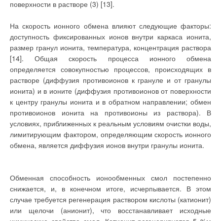
обводные линии 11 у соответствующих теплообменников.
поверхности в растворе (3) [13].
ним мы отнесем
следующие:
Применение данной схемы
? управляемость
возможно в двух вариантах:
На скорость ионного обмена влияют следующие факторы:
системы — в системе
либо со
должна
стабилизированными
доступность фиксированных ионов внутри каркаса ионита,
присутствовать
расходами промежуточного
возможность
размер гранул ионита, температура, концентрация раствора
теплоносителя, либо со
регулирования
стабилизированными
[14]. Общая скорость процесса ионного обмена
температуры
температурами
теплоносителя в
определяется совокупностью процессов, происходящих в
промежуточного
контуре тепловой
теплоносителя, что
растворе (диффузия противоионов к грануле и от гранулы
установки и отдельных
достигается установкой в
отопительных
ионита) и в ионите (диффузия противоионов от поверхности
систему соответствующих
контурах в широких
регулирующих органов.
к центру гранулы ионита и в обратном направлении; обмен
пределах;
? управляемость
Нагретый промежуточный
противоионов ионита на противоионы из раствора). В
тепловой установки —
теплоноситель собирается
должна быть
условиях, приближенных к реальным условиям очистки воды,
в баке-аккумуляторе 5, где
обеспечена
происходит либо
лимитирующим фактором, определяющим скорость ионного
возможность плавного
выравнивание температур
или ступенчатого
обмена, является диффузия ионов внутри гранулы ионита.
промежуточного
регулирования
теплоносителя (при
мощности тепловой
варианте со
установки в
стабилизированными
зависимости от
расходами), либо
Обменная способность ионообменных смол постепенно
потребностей
выравниванием колебаний
потребителей тепла;
расхода промежуточного
снижается, и, в конечном итоге, исчерпывается. В этом
? погодозависимое
теплоносителя (в варианте
управление —
случае требуется регенерация раствором кислоты (катионит)
со стабилизированными
температура
температурами).На рис. 5
или щелочи (анионит), что восстанавливает исходные
теплоносителя в
представлена
контурах должны