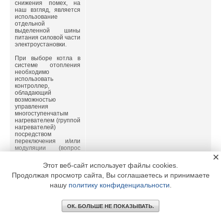
снижения помех, на
наш взгляд, является
использование
отдельной
выделенной шины
питания силовой части
электроустановки.
При выборе котла в
системе отопления
необходимо
использовать
контроллер,
обладающий
возможностью
управления
многоступенчатым
нагревателем (группой
нагревателей)
посредством
переключения и/или
модуляции (вопрос
×
выбора и применения
контроллера более
Этот веб-сайт использует файлы cookies.
подробно рассмотрим
Продолжая просмотр сайта, Вы соглашаетесь и принимаете
ниже).
нашу
политику конфиденциальности
.
Погодозависимое
управление
заключается в
ОК. БОЛЬШЕ НЕ ПОКАЗЫВАТЬ.
адаптации текущих
параметров