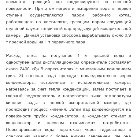
теплопроизводительности утилизатора вытяжного потока
элемента, греющий пар конденсируется на внешней
власти; низкое
путем внесения в схему обводной линии по воздушному
поверхности. При этом нагрев и испарение воды в первой
качество
электроэнергии.
потоку у этих утилизаторов будет способствовать более
ступени осуществляются паром рабочего котла,
Однако зачастую
плавной работе системы регулирования.
работающего на дистилляте; греющим паром следующей
имеется возможность
двух или
ступеней служит вторичный пар предыдущей испарительной
трехтарифного учета
На рис. 3 показана схема, позволяющая повысить
расхода
камеры. Данная установка способна вырабатывать около 0,9
электроэнергии.
экономичность использования ВЭРов с различными
т пресной воды на 1 т первичного пара.
Загрузка сетей и
температурными потенциалами. Схема состоит из двух
качество
электроэнергии может
контуров — большого и малого. В «большой» контур входят:
Расход тепла на получение 1 кг пресной воды в
быть улучшено с
переходом на
насосный агрегат 1, регулируемый с помощью трехходового
одноступенчатом дистилляционном опреснителе составляет
трехфазное
клапана 2; теплообменник 3, связанный с источником ВЭР
около 2400 кДж.В опреснителях с мгновенным вскипанием
электроснабжение и
установкой
более высокого потенциала; подогреватель 4, выполняющий
(рис. 3) соленая вода проходит последовательно через
индивидуальных
функции резервного и типового нагревателя; калориферный
стабилизаторов. В
конденсаторы, встроенные в испарительные камеры,
силу сказанного,
агрегат 5 с рециркуляционным насосом 6 приточной
нагреваясь за счет тепла конденсации, затем поступает в
основное внимание в
установки 7; регулирующий клапан 8, связывающий
данной статье будем
главный подогреватель и нагревается выше температуры
уделять именно
«большой» и «малый» контуры.
кипения воды в первой испарительной камере, где
системам отопления с
электрическим
происходит процесс кипения. Затем пар конденсируется на
источником тепловой
поверхности трубок конденсатора, а конденсат стекает в
энергии.
В «малый» контур входят следующие агрегаты: насосный
конденсатор и насосом откачивается потребителю.
Наиболее простое и
агрегат 9 с регулирующим клапаном 10, утилизатор 11,
дешевое решение для
Неиспарившаяся вода перетекает через гидрозатвор в
небольших домов
передающий теплоту от источника ВЭР с меньшим
следующую камеру с более низким давлением, где она
заключается в