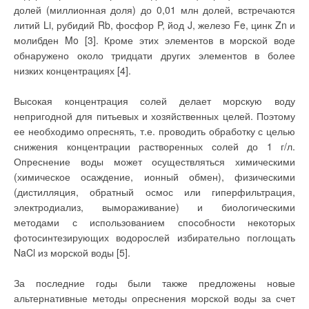
через утилизатор 3.
долей (миллионная доля) до 0,01 млн долей, встречаются
газового хозяйства
небольшого дачного
литий Li, рубидий Rb, фосфор P, йод J, железо Fe, цинк Zn и
поселка на
Все разновидности схемы СУПТ с подогревом
сегодняшний день
молибден Mo [3]. Кроме этих элементов в морской воде
примерно
промежуточного теплоносителя имеют один существенный
обнаружено около тридцати других элементов в более
соответствуют
недостаток: в период работы дополнительного
затратам на
низких концентрациях [4].
отопление
подогревателя при постоянном расходе промежуточного
электричеством в
течение 20 лет.
теплоносителя снижается количество утилизированного
Высокая концентрация солей делает морскую воду
Необходимо учесть
тепла за счет повышения обратной температуры
непригодной для питьевых и хозяйственных целей. Поэтому
расходы на
содержание
промежуточного теплоносителя, а, следовательно,
ее необходимо опреснять, т.е. проводить обработку с целью
обслуживающего
увеличивается расход тепла в дополнительном
персонала,
снижения концентрации растворенных солей до 1 г/л.
регламентные работы
подогревателе.
Опреснение воды может осуществляться химическими
и т.п. Даже при
наличии
(химическое осаждение, ионный обмен), физическими
централизованного
В период работы дополнительного подогревателя СУПТ с
(дистилляция, обратный осмос или гиперфильтрация,
газоснабжения на
садовом участке
подогревом промежуточного теплоносителя потребляет на
электродиализ, вымораживание) и биологическими
вопрос экономии
20–30 % больше тепла, чем СУПТ без подогрева
методами с использованием способности некоторых
играет не последнюю
роль, т.к. ресурс
промежуточного теплоносителя, где догрев воздуха до
фотосинтезирующих водорослей избирательно поглощать
дорожает.
необходимых параметров осуществляется в
NaCl из морской воды [5].
Системы на
дополнительном калорифере.
сжиженном газе также
доступны для
За последние годы были также предложены новые
индивидуального
альтернативные методы опреснения морской воды за счет
использования.
Однако стоимость