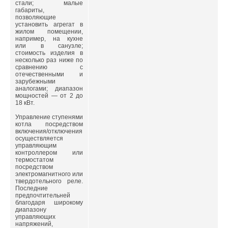
стали; малые
габариты,
позволяющие
установить агрегат в
жилом помещении,
например, на кухне
или в санузле;
стоимость изделия в
несколько раз ниже по
сравнению с
отечественными и
зарубежными
аналогами; диапазон
мощностей — от 2 до
18 кВт.
Управление ступенями
котла посредством
включения/отключения
осуществляется
управляющим
контроллером или
термостатом
посредством
электромагнитного или
твердотельного реле.
Последние
предпочтительней
благодаря широкому
диапазону
управляющих
напряжений,