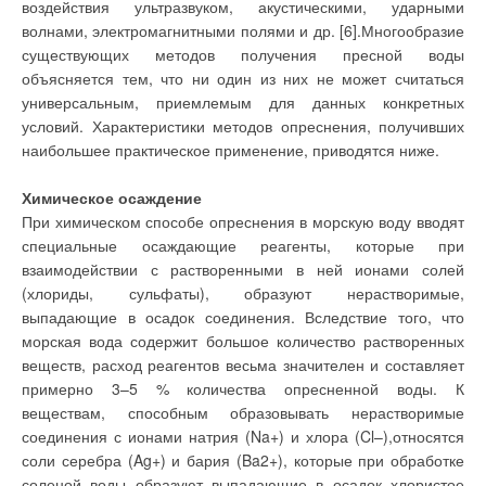
На рис. 2 представлена принципиальная схема СУПТ без
воздействия ультразвуком, акустическими, ударными
оборудования и
подогрева с регулированием теплопроизводительности
волнами, электромагнитными полями и др. [6].Многообразие
монтажа для них,
пожалуй, наиболее
приточных утилизаторов и с защитой от обледенения
существующих методов получения пресной воды
высока. Не каждый
утилизаторов вытяжной установки. Промежуточный
индивидуальный
объясняется тем, что ни один из них не может считаться
застройщик примет
теплоноситель с помощью насосов 1 (один из них
универсальным, приемлемым для данных конкретных
решение
резервный) циркулирует по контуру через утилизаторы 2 и 3
устанавливать на
условий. Характеристики методов опреснения, получивших
садовом участке под
приточного и вытяжного воздуха. Догрев воздуха до
наибольшее практическое применение, приводятся ниже.
землей емкость
высокого давления
требуемой температуры осуществляется в дополнительном
объемом в несколько
калорифере 4, запитанным от тепловой сети. Регулирование
Химическое осаждение
кубометров. Да и
стоимость топлива
температуры приточного воздуха осуществляется по датчику
При химическом способе опреснения в морскую воду вводят
возрастает
температур последовательной работой регулирующих
пропорционально
специальные осаждающие реагенты, которые при
стоимости бензина и
клапанов 5 и 6, устанавливаемых, соответственно, на
взаимодействии с растворенными в ней ионами солей
дизельного топлива.
обводной линии утилизатора вытяжной системы и обратном
Системы на
(хлориды, сульфаты), образуют нерастворимые,
дизельном топливе по
трубопроводе дополнительного воздухонагревателя. При
выпадающие в осадок соединения. Вследствие того, что
стоимости тепловой
энергии занимают
понижении температуры приточного воздуха клапан 6
морская вода содержит большое количество растворенных
среднее положение
увеличивает расход сетевой воды через дополнительный
веществ, расход реагентов весьма значителен и составляет
между системами на
природном газе и
калорифер 4, при повышении — регулирующий клапан 5
примерно 3–5 % количества опресненной воды. К
электричестве.
уменьшает расход промежуточного теплоносителя через
Используемые в них
веществам, способным образовывать нерастворимые
дизельные котлы в
утилизатор 3.
соединения с ионами натрия (Na+) и хлора (Cl–),относятся
подавляющем
большинстве
соли серебра (Ag+) и бария (Ba2+), которые при обработке
дорогостоящи и
Автоматическая защита от замерзания утилизатора 2
соленой воды образуют выпадающие в осадок хлористое
рассчитаны на