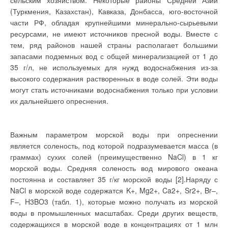
сельским хозяйством. Некоторые районы Средней Азии
климата? Оговоримся,
что будем
промежуточного теплоносителя через теплоутилизатор 3,
(Туркмения, Казахстан), Кавказа, Донбасса, юго-восточной
рассматривать только
установленный в потоке вытяжного воздуха.
части РФ, обладая крупнейшими минерально-сырьевыми
системы отопления,
способные работать
ресурсами, не имеют источников пресной воды. Вместе с
автономно. Так,
Автоматическая защита от замерзания утилизатора 2
например, котлы и
тем, ряд районов нашей страны располагает большими
печи на твердом
приточной установки осуществляется: в рабочем режиме при
запасами подземных вод с общей минерализацией от 1 до
топливе требуют
понижении температуры воздуха или промежуточного
постоянного надзора и
35 г/л, не используемых для нужд водоснабжения из-за
поддержания горения
теплоносителя на выходе из теплоутилизатора 2 до
высокого содержания растворенных в воде солей. Эти воды
с участием человека.
установленного значения — открытием клапана 6 на
могут стать источниками водоснабжения только при условии
Системы отопления
обратном трубопроводе; в нерабочем режиме —
на природном газе
их дальнейшего опреснения.
охватывают
выключением насоса 1 циркуляционного контура
практически весь
промежуточного теплоносителя и открытием клапана 6.
спектр мощностей —
от 6 кВт и выше.
Важным параметром морской воды при опреснении
Однако в ряде случаев
во многих СНТ
является соленость, под которой подразумевается масса (в
(садоводческое
Автоматическая защита от обледенения утилизатора 3
граммах) сухих солей (преимущественно NaCl) в 1 кг
некоммерческое
товарищество)
вытяжной установки предусматривается по перепаду
морской воды. Средняя соленость вод мирового океана
централизованное
давления воздуха в утилизаторе. При повышении перепада
газоснабжение будет
постоянна и составляет 35 г/кг морской воды [2].Наряду с
оставаться еще долгое
до установленного значения по датчику 8 открывается
NaCl в морской воде содержатся K+, Mg2+, Ca2+, Sr2+, Br–,
время недоступно по
регулирующий клапан 7, обеспечивая оттаивание потоком
экономическим
F–, H3BO3 (табл. 1), которые можно получать из морской
соображениям. По
удаляемого воздуха. При уменьшенном расходе
воды в промышленных масштабах. Среди других веществ,
средней оценке
затраты на разработку
промежуточного теплоносителя оттаивание осуществляется
содержащихся в морской воде в концентрациях от 1 млн
и реализацию проекта