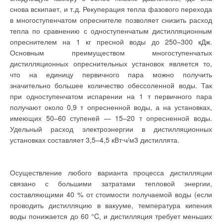
температурным перепадом; калориферы 12 приточной
использовании
снова вскипает, и т.д. Рекуперация тепла фазового перехода
автономных
установки 13, в состав которой входит дополнительный
в многоступенчатом опреснителе позволяет снизить расход
электрических
конвекторов, которые в
воздухоподогреватель 14, в случае необходимости
тепла по сравнению с одноступенчатым дистилляционным
широком спектре
питающийся от стационарного источника тепла. В качестве
опреснителем на 1 кг пресной воды до 250–300 кДж.
представлены на
рынке. Однако
промежуточного теплоносителя циркуляционного контура
Основным преимуществом многоступенчатых
последние могут
системы утилизации авторами рекомендуются
применяться только
дистилляционных опреснительных установок является то,
для местного
незамерзающая жидкость. Работа схемы осуществляется
что на единицу первичного пара можно получить
отопления (например,
следующим образом: при незначительных температурах
санузла), а самое
значительно большее количество обессоленной воды. Так
главное — являются
наружного воздуха (переходный период) клапан 8 закрывает
при одноступенчатом испарении на 1 т первичного пара
пожароопасными и,
согласно
проход теплоносителя из «большого» контура в «малый».
получают около 0,9 т опресненной воды, а на установках,
установленных
Плановый догреватель 4 не работает. Регулирование
имеющих 50–60 ступеней — 15–20 т опресненной воды.
требований пожарной
безопасности [9, 11,
температуры в подающей линии 15 осуществляется
Удельный расход электроэнергии в дистилляционных
12], должны
клапаном 2, обеспечивая стабилизацию температуры
находиться под
установках составляет 3,5–4,5 кВт⋅ч/м3 дистиллята.
постоянным
воздуха приточной установки 7.Регулирование температуры
наблюдением.
воздуха приточной установки 13 обеспечивается клапаном
С этой точки зрения
10. При понижении температуры наружного воздуха после
Осуществление любого варианта процесса дистилляции
лидирующими
являются системы с
того, как утилизатор 11 выйдет на расчетную
связано с большими затратами тепловой энергии,
жидким
производительность, регулирование температуры воздуха
составляющими 40 % от стоимости получаемой воды (если
теплоносителем,
включающие в свой
приточной установки 13 начинает осуществляться с
проводить дистилляцию в вакууме, температура кипения
состав котел,
помощью клапана 8 путем подмешивания более горячей
радиаторы, сеть
воды понижается до 60 °C, и дистилляция требует меньших
гидравлических