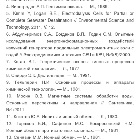
приточных систем,
постоянная
мероприятия по защите
4. Виноградов А.П. Геохимия океана. — М., 1989.
температура,
воздухонагревателей от
заданная
5. Kimm Y, Logan B.E., Electrodialysis Cells for Partial or
замерзания, догрев
потребителем, и
приточного воздуха и т.п.
Complete Seawater Desalination // Environmental Science and
динамический
осуществляется по
(форсирование), когда
Technology, 2011, V. 12.
принятой схеме на рис. 5.
производится
6. Абдулкеримов С.А., Богданов В.П., Годин С.М. Опытные
интенсивный нагрев
Использование данной
помещения до
схемы в реальном
исследования энергоинформационных воздействий
заданной
проектировании вряд ли
температуры. В
излучений генератора продольных электромагнитных волн с
осуществимо. Во-первых,
зависимости от того,
при применении
водой // Электродинамика и техника СВЧ и КВЧ, №3(8)/2000.
какой режим имеет
рекуперативных, а тем
место в данный
7. Коган В.Г. Теоретические основы типовых процессов
более регенеративных
момент времени,
теплообменников, для
химической технологии. — Л., 1977.
устанавливается и
нагрева приточного воздуха
температура
8. Сийрде Э.К. Дистилляция. — М., 1991.
отходящими дымовыми
теплоносителя.
газами следует точно знать
9. Гельперин Н.И. Основные процессы и аппараты
состав дымовых газов,
В самом простом
чтобы не допускать
химической технологии. — М., 1981.
случае в системе
нарушения п. 7.5 СНиП
устанавливается
10. Мосин О.В. Магнитные системы обработки воды.
2.04.05–86. Во-вторых,
термостат с датчиком
применение сточных вод
Основные перспективы и направления // Сантехника,
температуры
для нагрева приточного
теплоносителя в
№1/2011.
воздуха в соответствии с п.
подающей или
7.6 того же СНиП требует
11. Кокотов Ю.А. Иониты и ионный обмен. — Л., 1980.
обратной магистрали
применения
котла. Управление
12. Горшков В.И., Сафонов М.С., Воскресенский Н.М.
герметизированных
котлом производится
теплообменников и
Ионный обмен в противоточных колоннах. — М., 1981.
посредством
согласования с органами
включения/отключения
надзора. В-третьих,
13. Сенявин М.М. Ионный обмен. — М., 1981.
по соотношению