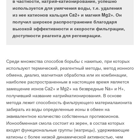
строительства трубопроводов внешнему осмотру
в частности, натрий-катионирование, успешно
собирает трубопровод воедино.
с целью определения соответствия их проектной
используется для умягчения воды, т.е. удаления
документации и обнаружения механических
из нее катионов кальция Ca2+ и магния Mg2+. Он
повреждений в процессе их транспортирования.
получил широкое распространение благодаря
Принцип действия ультрафиолета
Ультрафиолетовое
высокой эффективности и скорости фильтрации,
излучение, которое, как известно, обладает бактерицидными
доступности реагента для регенерации.
свойствами, является составной частью солнечного света. В
спектре электромагнитного излучения оно занимает место
Табл. 1. Использование
между видимым светом (диапазон 380–780 нм) и
фитингов для соединения
рентгеновскими лучами. Принимая во внимание длину волн
труб из различных
Табл. 1. Требования к
Среди множества способов борьбы с накипью, при которых
излучения и последствия их воздействия, традиционно
материалов
качеству
используют термический, реагентный методы, метод ионного
принято различать четыре части излучения в
полиэтиленовых труб
обмена, диализ, магнитная обработка или их комбинации,
ультрафиолетовом диапазоне: ❏ вакуумное УФ-излучение в
Фасонные детали, они же фитинги (англ. to ﬁ t — подходить,
(ПТ)*
наиболее распространенным в настоящее время является
поддиапазоне 100–200 нм; ❏ UVC — это УФ-излучение в
подгонять), — это детали трубопроводов, которые служат
замещение ионов Ca2+ и Mg2+ на безвредные Na+ и H+,
поддиапазоне 200–280 нм; ❏ UVB — это УФ-излучение в
для соединения отдельных труб и используются в местах
получивший название натрийкатионирования. В основе
поддиапазоне 280–315 нм; ❏ UVA — это УФ-излучение в
переходов, поворотов, разветвлений, изменений углов
метода лежит способность фильтрующего материалаионита
Табл. 2. Допустимые
поддиапазоне 315–400 нм. Обеззараживающий эффект
наклонов, креплений и т.д. Другими словами, фасонные
забирать из воды определенные ионы в обмен на
толщины стенок ПТ**
ультрафиолетового излучения основан на фотохимических
изделия — это то, что собирает трубопровод воедино, делая
эквивалентное количество собственных противоионов.
реакциях, запускающих механизм физико-химических и
его герметичным и удобным в эксплуатации.
Ионообменная смола состоит из зерен, в состав которых
биологических мутаций живой материи микроорганизмов
входят функциональные группы (матрицы), удерживающие
Даже если предположить, что трубопровод является
(бактерий, вирусов, микробов и простейших). При УФ-
катионы с более низкой динамической активностью, чем