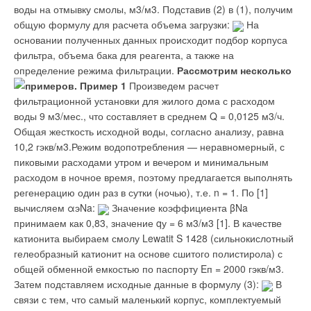
воды на отмывку смолы, м3/м3. Подставив (2) в (1), получим
трубопровода, либо сделать ответвление, либо перейти на
добавок также необходимо иметь сертификаты соответствия
общую формулу для расчета объема загрузки:
На
другой диаметр, тут уже не обойтись без фасонных изделий.
и гигиенические. Требования по сертификации конкретного
основании полученных данных происходит подбор корпуса
оборудования для выполнения работ должны
фильтра, объема бака для реагента, а также на
Компрессионные (обжимные, цанговые) фитинги
Уведомления отключены
соответствовать документу «Номенклатура продукции и услуг
определение режима фильтрации.
Рассмотрим несколько
используются для монтажа сразу нескольких трубных
(работ), в отношении которых законодательными актами РФ
Комментарии
примеров. Пример 1
Произведем расчет
систем. Прежде всего, с их помощью можно монтировать
предусмотрена их обязательная сертификация».
фильтрационной установки для жилого дома с расходом
металлопластиковые композитные трубы (PE-X/AL/PE-X, PE-
В этой теме еще нет комментариев
воды 9 м3/мес., что составляет в среднем Q = 0,0125 м3/ч.
RT/AL/PE-RT и т.д.), как было популярно в России в 1990-е
Технические условия, например, на проведение
Общая жесткость исходной воды, согласно анализу, равна
годы. Фитинг в данном случае применяется латунный,
восстановительных работ с использованием полиэтиленовых
10,2 гэкв/м3.Режим водопотребления — неравномерный, с
состоящий из корпуса со штуцером, который обычно
труб на водопроводных и водоотводящих трубопроводах
Добавить комментарий
пиковыми расходами утром и вечером и минимальным
комплектуется уплотнительными кольцами с
должны быть согласованы с заказчиком. Документация
расходом в ночное время, поэтому предлагается выполнять
диэлектрической прокладкой, разрезным зажимным кольцом
(техническая, эксплуатационная, исполнительная) по
Ваше имя *
регенерацию один раз в сутки (ночью), т.е. n = 1. По [1]
(цангой) и гайкой.
прокладке и реконструкции трубопроводов полиэтиленовыми
вычисляем αэNa:
Значение коэффициента βNa
трубами подлежит постоянному хранению в архивах
Метод соединения прост и не требует дополнительных
принимаем как 0,83, значение qу = 6 м3/м3 [1]. В качестве
заказчика и проводившей работы строительной организации.
Ваш E-mail *
инструментов, кроме двух ключей для создания компрессии
катионита выбираем смолу Lewatit S 1428 (сильнокислотный
под гайкой, обжимающей цангу вокруг конца
гелеобразный катионит на основе сшитого полистирола) с
Наличие у исполнителей и строгое выполнение ими
металлопластиковой трубы. Для труб из сшитого и
общей обменной емкостью по паспорту Eп = 2000 гэкв/м3.
технологического регламента на производство
высокотемпературного полиэтилена (PE-X, PE-RT) обычно
Затем подставляем исходные данные в формулу (3):
В
соответствующих видов работ, независимо от применяемых
Текст комментария
применяются обжимные фитинги без резиновых колец на
связи с тем, что самый маленький корпус, комплектуемый
традиционной траншейной или бестраншейной технологий,