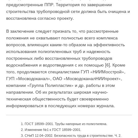
пружина демонтирована кусачками. Это позволит при
предусмотренные ППР. Территория по завершении
наличии новой пружины произвести повторную инсталляцию
строи
тельства трубопроводной сети должна быть очищена и
трубы. Самофиксирующиеся фитинги производства N.T.M.
восстановлена соглас
но проекту.
S.p.A. в России эксклюзивно реализуются компанией
«Эгопласт». В отличие от пуш-фитингов Henco Vision, пуш-
В заключение следует признать то, что рассмотренные
фитинги N.T.M. производятся до размера 32 мм
положения не охватыва
ют полностью всего комплекса
включительно.
вопросов, влияющих каким-то образом на эффек
тивность
использования полиэтилено
вых труб и надежность
Фитинги под пайку — это один из основных способов
построенных либо восстановленных трубопроводов
монтажа медных трубопроводов. Принцип соединения
водоснабжения и водоотведения с их помощью [6]. Кроме
основан на так называемом капиллярном эффекте, когда
того, продолжают
ся специалистами ГУП «НИИМосстрой»,
специальный металл или сплав (припой), обычно
ГУП «Мосводоканал», ОАО «Мосводока
налНИИпроект»,
серебряно-бронзовый, расплавляясь, заполняет собой
компании «Группа По
липластик» и др. работы в этом
капиллярное (мельчайшее) пространство между трубой и
направ
лении. Об их результатах широкая науч
но-
фитингом. Для высокотемпературной пайки используется
техническая общественность будет своевременно
«твердый» припой, который поставляется в виде прутков
информироваться в по
следующих номерах журнала.
сечением 2 мм, и специальный флюс для «твердой» пайки.
Флюсом называется смесь, предназначенная для удаления
ГОСТ 18599–2001. Трубы напорные из полиэтилена.
окислов с поверхностей трубы и фитинга и улучшения
Изменение №1 к ГОСТ 18599–2001.
растекания расплавленного припоя. Для пайки при
СНиП 12.04–2002. Безопасность труда в строительстве. Ч. 2.