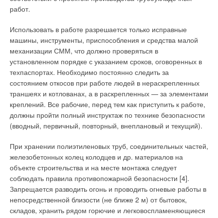
Стальная гильза, хоть и является съемной, плотно крепится
ра
бот.
к фитингу при помощи буртов различной формы, а также
обычно имеет смотровое отверстие для контроля положения
Использовать в работе разрешается только исправные
конца монтируемой трубы в фитинге. Например, одна из
машины, инструмен
ты, приспособления и средства малой
новинок пресс-фитингов Uponor — элементы с
механизации СММ, что должно прове
ряться в
разноцветными (в зависимости от типоразмера) упорными
установленном порядке с ука
занием сроков, оговоренных в
буртами, которые разрушаются при монтаже. Бурт помогает
техпас
портах. Необходимо постоянно следить за
правильно установить опрессовочный инструмент, а в
состоянием откосов при работе лю
дей в нераскрепленных
процессе производимого монтажа разрушается,
траншеях и кот
лованах, а в раскрепленных — за элемен
тами
свидетельствуя о том, что фитинг смонтирован качественно.
креплений. Все рабочие, перед тем как приступить к работе,
должны прой
ти полный инструктаж по технике без
опасности
Для монтажа пресс-фитингов также требуется
(вводный, первичный, по
вторный, внеплановый и текущий).
дорогостоящий инструмент со сменными пресс-клещами в
зависимости от размера трубы. Ручной пресс-инструмент
При хранении полиэтиленовых труб, соединительных частей,
стоит 7–15 тыс. руб., в гидравлическом или электрическом
железобетон
ных колец колодцев и др. материалов на
исполнении — уже порядка 30–45 тыс. руб. Наиболее
объекте строительства и на месте монта
жа следует
известные марки такого монтажного оборудования — REMS,
соблюдать правила противо
пожарной безопасности [4].
Rothenberger и Klauke.
Запрещается разводить огонь и проводить огневые ра
боты в
непосредственной близости (не ближе 2 м) от бытовок,
Самый распространенный внутренний профиль пресс-губок
складов, хранить рядом горючие и легковоспламеняю
щиеся
маркируется, как известно, «TH». На российском рынке