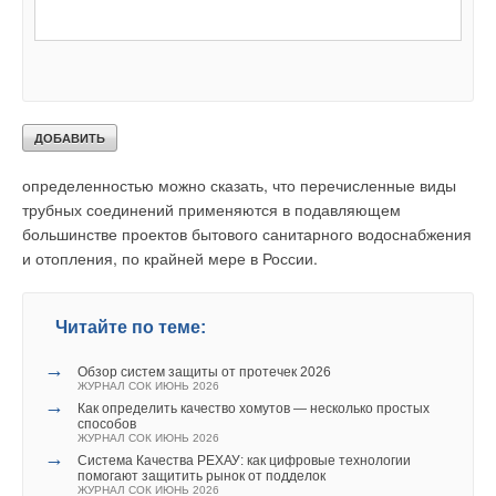
распространение в США, не нашли отклика в сердцах
российских частных потребителей, поэтому в быту такие
системы обычно не встретишь; они иногда применяются в
промышленности, обвязке бассейнов и т.д.
В повседневной сантехнической практике можно встретить и
другие разновидности фасонных изделий. Однако с
определенностью можно сказать, что перечисленные виды
трубных соединений применяются в подавляющем
большинстве проектов бытового санитарного водоснабжения
и отопления, по крайней мере в России.
Читайте по теме:
→
Обзор систем защиты от протечек 2026
ЖУРНАЛ СОК ИЮНЬ 2026
→
Как определить качество хомутов — несколько простых
способов
ЖУРНАЛ СОК ИЮНЬ 2026
→
Система Качества РЕХАУ: как цифровые технологии
помогают защитить рынок от подделок
ЖУРНАЛ СОК ИЮНЬ 2026