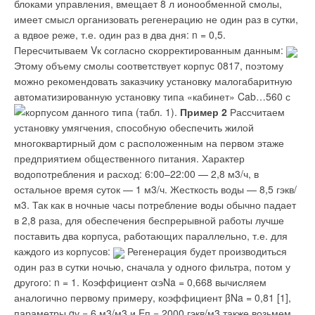
штуцере, в остальном форма фитинга остается такой же.
блоками управления, вмещает 8 л ионообменной смолы,
при строительстве и/или восстановлении водопроводно-
Указывать производителей таких фитингов бессмысленно,
имеет смысл организовать регенерацию не один раз в сутки,
водоотводящих сетей с использованием полиэтиленовых
поскольку в одной Италии их наберется несколько десятков,
а вдвое реже, т.е. один раз в два дня: n = 0,5.
труб должно тщательно контролироваться
а в КНР раз в десять больше.
Пересчитываем Vк согласно скорректированным данным:
эксплуатационными службами. Технологический регламент
Этому объему смолы соответствует корпус 0817, поэтому
на производство работ на конкретном объекте утверждается
Практически так же выглядят компрессионные фитинги для
можно рекомендовать заказчику установку малогабаритную
вышестоящей организацией или заказчиком.
монтажа медных и стальных (обычно из нержавеющей
автоматизированную установку типа «кабинет» Cab…560 с
стали) труб. Единственным отличием является форма
В технологическом регламенте производства работ по
корпусом данного типа (табл. 1).
Пример 2
Рассчитаем
обжимного кольца (цанги). Если в предыдущем случае оно
строительству, восстановлению или реконструкции сетей
установку умягчения, способную обеспечить жилой
плоское с характерным косым разрезом и выемками на
должны приводиться следующие сведения: перечень и
многоквартирный дом с расположенным на первом этаже
внутренней стороне, то в данном случае кольцо мягкое,
сущность подготовительных работ, где должны определяться
предприятием общественного питания. Характер
выпуклое, без разреза. Штуцер в таких фитингах обычно не
сроки представления исполнителям работ полной
водопотребления и расход: 6:00–22:00 — 2,8 м3/ч, в
имеет резиновых уплотнений.
технической документации на восстанавливаемый
остальное время суток — 1 м3/ч. Жесткость воды — 8,5 гэкв/
трубопровод; здесь указывается соответствие данных
м3. Так как в ночные часы потребление воды обычно падает
Своего рода компрессионные, а если быть точными,
проектной и исполнительной документации, отражаются
в 2,8 раза, для обеспечения беспрерывной работы лучше
зажимные фитинги, используемые для монтажа, например,
особенности, выявленные в процессе эксплуатации
поставить два корпуса, работающих параллельно, т.е. для
труб из сшитого полиэтилена (PEX), можно встретить в
(например, характер дефектов), а также тип грунта и
каждого из корпусов:
Регенерация будет производиться
ассортименте некоторых иностранных производителей, в т.ч.
наличие других инженерных коммуникаций в месте
один раз в сутки ночью, сначала у одного фильтра, потом у
Uponor. Корпус фитинга также латунный или бронзовый.
проведения работ.
другого: n = 1. Коэффициент αэNa = 0,668 вычисляем
Имеется штуцер, на который надевается труба, и зажимная
аналогично первому примеру, коэффициент βNa = 0,81 [1],
гильза, обжимающая трубу с помощью болта и гайки.
К подготовительным работам относится также визуальный
параметры qу = 6 м3/м3 и Eп = 2000 гэкв/м3 также возьмем