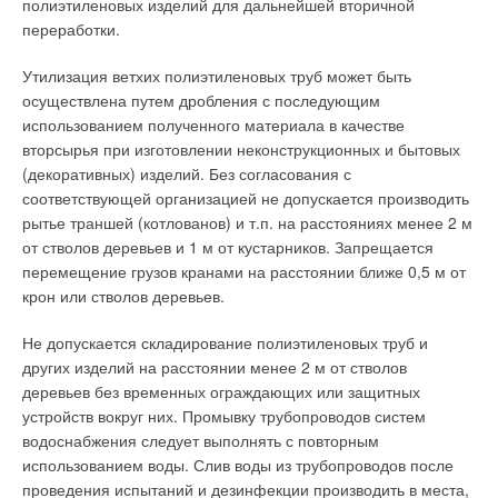
полиэти
леновых изделий для дальнейшей вто
ричной
представлен самофиксирующийся фитинг в разборе. Он
переработки.
состоит из: А — удерживающей латунной колодки (гайки); В
— тарельчатой блокировочной пружины из нержавеющей
Утилизация ветхих полиэтиленовых труб может быть
стали; С — распорного латунного кольца; D —
осу
ществлена путем дробления с после
дующим
уплотнительных колец из EPDM (этиленпропиленовый
использованием полученного материала в качестве
каучук); E — диэлектрической прокладки из PTFE
вторсырья при из
готовлении неконструкционных и быто
вых
(политетрафторэтилен); F — латунного корпуса.
(декоративных) изделий. Без согласования с
соответствующей организацией не допускается произво
дить
Монтаж такого фитинга не требует вообще никакого
рытье траншей (котлованов) и т.п. на расстояниях менее 2 м
дополнительного инструмента кроме резака для труб и
от стволов де
ревьев и 1 м от кустарников. Запрещается
калибратора с фаскоснимателем. Если труба отрезана под
перемещение грузов кранами на расстоя
нии ближе 0,5 м от
прямым углом к своей оси, откалибрована, а также с ее
крон или стволов де
ревьев.
внутренней стороны снята фаска, то установка будет
заключаться только в том, чтобы вставить трубу до упора в
Не допускается складирование полиэтиленовых труб и
фитинг. Это, пожалуй, самый простой и незатратный способ
других изделий на расстоянии менее 2 м от стволов
монтажа металлополимерных труб малых диаметров (16– 26
де
ревьев без временных ограждающих или защитных
мм).
устройств вокруг них. Промывку трубопроводов систем
во
доснабжения следует выполнять с по
вторным
В случае необходимости повторного монтажа
использованием воды. Слив воды из трубопроводов после
удерживающая гайка может быть свинчена, а тарельчатая
проведе
ния испытаний и дезинфекции произво
дить в места,