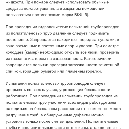
жидкости. При пожаре следует ис
пользовать обычные
продается огромное количество пресс-фитингов различных
средства пожароту
шения, а в закрытом помещении
марок, производимых в основном на заводах Италии,
пользо
ваться противогазами марки БКФ [5].
Германии и Китая. Интересной новинкой рынка пресс-
соединений 2009 г. можно назвать модульные пресс-
При проведении гидравлических ис
пытаний трубопроводов
фитинги все той же компании Uponor, которые позволяют из
из полиэтиле
новых труб давление следует поднимать
порядка 30 компонентов получить в 10 раз больше
постепенно. Запрещается находиться пе
ред заглушками, в
комбинаций итоговых соединений.
зоне временных и по
стоянных опор и упоров. При осмотре
колодцев (камер) необходимо открыть все люки, проверить
Такие фитинги облегчают монтаж, поскольку меньше
их газоанализато
ром на загазованность. Категорически
пресссоединений приходится делать на весу в неудобном
запрещаются попытки проверки зага
зованности зажженной
положении, а также минимизируют складские запасы
спичкой, го
рящей бумагой или пламенем горелки.
производителя и дистрибьюторов. Спектр типоразмеров: 25–
110 мм. Справедливости ради надо отметить, что за
Испытания полиэтиленовых трубопро
водов следует
истекшие полтора года данный вид фитингов не нашел
прерывать во всех случаях, угрожающих безопасности
широкого применения. Для монтажа трубопроводов из меди
работников. При проведении испытаний трубо
проводов из
и нержавеющей стали также могут быть использованы пресс-
полиэтиленовых труб уча
стники всех видов работ должны
соединения.
на
ходиться на безопасном расстоянии от возможного места
разрушения труб, а обнаруженные дефекты можно
Такие детали очень похожи на фитинги под пайку, но имеют
устра
нять только после снятия давления. Полиэтиленовые
специальные уплотнения в виде кольца из EPDM,
трубы и соеди
нительные части нетоксичны, а также взрыво-,