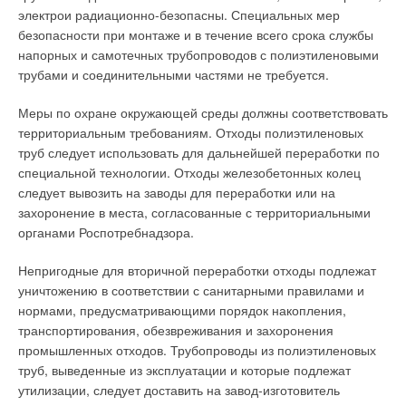
вмонтированные в раструб. Чтобы смонтировать этот не
электро
и радиационно-без
опасны. Специальных мер
самый дешевый фитинг также требуется дорогостоящий
безопасно
сти при монтаже и в течение всего сро
ка службы
пресс-инструмент. Пуш-фитинги (англ. to push — толкать) —
напорных и самотечных тру
бопроводов с полиэтиленовыми
особый вид фасонных деталей для монтажа
трубами и соединительными частями не требует
ся.
металлопластиковых трубопроводов. Популярность этих
соединительных элементов в последнее время набирает
Меры по охране окружающей среды должны соответствовать
обороты вслед за снижением цены их реализации и
территориаль
ным требованиям. Отходы полиэтиленовых
расширения каналов сбыта.
труб сле
дует использовать для дальнейшей пе
реработки по
специальной технологии. Отходы железобетонных колец
Первыми на российском рынке в 2008 г. появились пуш-
следу
ет вывозить на заводы для переработ
ки или на
фитинги бельгийской компании Henco Industries N.V. под
захоронение в места, согла
сованные с территориальными
маркой Vision. В настоящий момент также известны фитинги
органа
ми Роспотребнадзора.
такой конструкции от итальянской N.T.M. S.p.A. (Ennetiemme)
и испанской Industrial Blansol S.A. Корпус, а также некоторые
Непригодные для вторичной переработки отходы подле
жат
основные элементы пуш-фитингов Henco выполнены из PV-
уничтожению в соответствии с са
нитарными правилами и
DF (поливинилденфторид), корпусы фитингов N.T.M. S.p.A. и
нормами, пред
усматривающими порядок накопления,
Blansol S.A. сделаны из латуни.
транспортирования, обезвреживания и захоронения
промышленных отходов. Трубопроводы из полиэтиленовых
Фитинги итальянского производителя N.T.M. вообще
труб, выведенные из эксплуатации и ко
торые подлежат
отличаются от всех прочих пуш-фитингов тем, что в них
утилизации, следует до
ставить на завод-изготовитель
больше всего латунных компонентов. На рисунке ниже