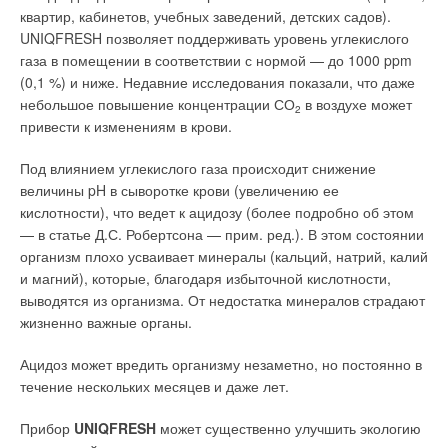
Часто в различных сценариях пожара задымление
квартир, кабинетов, учебных заведений, детских садов).
помещений таково, что представляет серьезную опасность
UNIQFRESH позволяет поддерживать уровень углекислого
Ваш E-mail *
даже для того, кто отделен от открытого огня, или когда
газа в помещении в соответствии с нормой — до 1000 ppm
место возгорания — несколько этажей.
(0,1 %) и ниже. Недавние исследования показали, что даже
небольшое повышение концентрации СО
в воздухе может
2
Этой угрозе противостоят датчики дыма, устанавливаемые в
Текст комментария
привести к изменениям в крови.
воздуховодах. Здесь важно понимание операторами зданий
основной цели установки в воздуховодах детекторов дыма.
Под влиянием углекислого газа происходит снижение
Она состоит в том, чтобы предотвратить панику и связные с
величины pH в сыворотке крови (увеличению ее
этим возможные жертвы среди людей, а также повреждение
кислотности), что ведет к ацидозу (
более подробно об этом
имущества. Это достигается снижением распространения
— в статье Д.С. Робертсона — прим. ред.
). В этом состоянии
дыма за счет рециркуляции.
организм плохо усваивает минералы (кальций, натрий, калий
и магний), которые, благодаря избыточной кислотности,
Вентиляционный датчик дыма — это одно или несколько
выводятся из организма. От недостатка минералов страдают
устройств, применяемых для выявления присутствия дыма в
жизненно важные органы.
различных частях устанавливаемой в общественных зданиях
системы вентиляции, кондиционирования и обогрева
Ацидоз может вредить организму незаметно, но постоянно в
воздуха (HVAC-системах). Выявление присутствия дыма
течение нескольких месяцев и даже лет.
служит не только целью защитить собственно систему от
дыма и огня, но и уберечь другое оборудование.
Прибор
UNIQFRESH
может существенно улучшить экологию