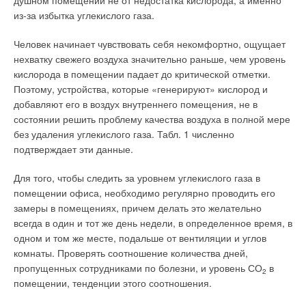
душном помещении не от недостатка кислорода, а именно
пленку. Наружные углы радиаторов предохраняются
см (рис. 1). Немаловажным при обеспечении полного охвата
из-за избытка углекислого газа.
прокладками, изготовленными из картона.
является учет фактора близости устанавливаемых
Присоединительные отверстия радиаторов заглушаются
детекторов к системам вентиляции и кондиционирования. В
Человек начинает чувствовать себя некомфортно, ощущает
пластмассовыми технологическими заглушками, которые
документе обсуждаются возможные ситуации сбоя в
нехватку свежего воздуха значительно раньше, чем уровень
после установки радиатора необходимо заменить стальными
показаниях, если детектор устанавливается на пути
кислорода в помещении падает до критической отметки.
заглушками и воздухоотводчиком.
воздушных потоков.
Поэтому, устройства, которые «генерируют» кислород и
добавляют его в воздух внутреннего помещения, не в
В процессе создания радиаторов Demrad
®
используются
Тестовое заполнение помещения дымом позволяет
состоянии решить проблему качества воздуха в полной мере
стальные штампованные листы холоднокатаной стали,
определить направление перемещения микрочастиц, что
без удаления углекислого газа. Табл. 1 численно
которые полностью соответствует требованиям стандарта
необходимо для последующего верного расположения
подтверждает эти данные.
EN 442-1 и BS 1449, их качество подтверждается
датчиков. Этот же тест выявляет потенциальную
свидетельством изготовителя и собственной испытательной
возможность ложной тревоги. Примером может быть
Для того, чтобы следить за уровнем углекислого газа в
лабораторией, постоянно контролируется. Организация
накопление пыли в датчике из-за специфического
помещении офиса, необходимо регулярно проводить его
складского хранения исключает механические повреждения
распределения воздушных потоков. Пыль в датчике
замеры в помещениях, причем делать это желательно
или коррозию материала, что означает безопасность
изменяет уровень чувствительности.
всегда в один и тот же день недели, в определенное время, в
изделий, надежность и длительный срок службы.
одном и том же месте, подальше от вентиляции и углов
Как устанавливать датчики?
комнаты. Проверять соотношение количества дней,
Радиаторы Demrad
®
свариваются по периметру сплошным
пропущенных сотрудниками по болезни, и уровень СО
в
роликовым швом, а между вертикальными каналами —
2
Стандарт Национальной ассоциации противопожарной
помещении, тенденции этого соотношения.
точечной сваркой. Процесс сварки радиаторов полностью
безопасности предусматривает для помещений площадью
соответствует технологии изготовления отопительных