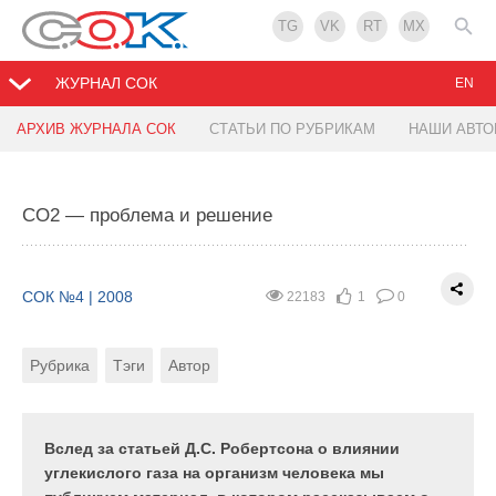
TG
VK
RT
MX
ЖУРНАЛ СОК
EN
АРХИВ ЖУРНАЛА СОК
СТАТЬИ ПО РУБРИКАМ
НАШИ АВТ
Стальные радиаторы Demrad — прогрессивная
Что необходимо знать о детекторах дыма при
отопительная техника
реконструкции зданий
СО2 — проблема и решение
СОК №4 | 2008
СОК №4 | 2008
24285
26463
0
0
0
0
СОК №4 | 2008
22183
1
0
Рубрика
Рубрика
Тэги
Тэги
Рубрика
Тэги
Автор
В настоящее время стальные панельные
Арендаторы всегда были и будут. Сегодня на этих
радиаторы занимают более 70 % рынка
площадях располагается лабиринт кабинок, а
отопительных приборов в Европе, при этом доля
завтра здесь откроется офис частной компании.
Вслед за статьей Д.С. Робертсона о влиянии
вентильных радиаторов с нижним подключением
Поскольку каждая компания приспосабливает
углекислого газа на организм человека мы