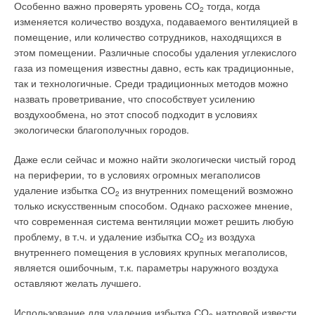
84 м2 установку датчиков с интервалом 9,14 м. При этом
Особенно важно проверять уровень СО
тогда, когда
приборов с соблюдением всех конструктивных требований,
2
потолок должен быть гладким и между верхней и нижней
изменяется количество воздуха, подаваемого вентиляцией в
таких как длины швов, количество точек сварки и т.д.
частью помещения не должно быть физической преграды.
помещение, или количество сотрудников, находящихся в
Примером такой преграды могут быть стеллажи,
этом помещении. Различные способы удаления углекислого
Процесс нанесения покрытия на стальные радиаторы
заставленные материалами.
газа из помещения известны давно, есть как традиционные,
Demrad
®
состоит из последовательно проводимого
так и технологичные. Среди традиционных методов можно
обезжиривания, обработки фосфатом железа, грунтования
Влияние высоты потолка на размещение датчиков также
назвать проветривание, что способствует усилению
катодной лакировкой по методу катафорезного погружения и
рассчитывается, исходя из требований пространства в
воздухообмена, но этот способ подходит в условиях
окраски порошковой эмалью (RAL 9010) в
расчете на количество и природу горючих материалов
экологически благополучных городов.
электростатическом поле с последующим
помещения. Чтобы определить, соответствует ли охват
термоотверждением. Технология окраски выполняется с
датчиками заявленному стандартному интервалу в 9,14 м,
Даже если сейчас и можно найти экологически чистый город
соблюдением всех производственных требований и
рисуют схему помещения, как указано на рис. 1. Затем
на периферии, то в условиях огромных мегаполисов
гарантирует оптимальную защиту и привлекательный
проводят окружность радиусом 6,40 м.
удаление избытка СО
из внутренних помещений возможно
внешний вид.
2
только искусственным способом. Однако расхожее мнение,
Предполагается, что датчик может защитить любой квадрат
что современная система вентиляции может решить любую
Каждый радиатор, произведенный в Demir Dokum
®
,
или прямоугольник и находящийся в нем объект, который
проблему, в т.ч. и удаление избытка СО
из воздуха
подвергается испытанию избыточным давлением,
2
вписывается в границы этого круга (рис. 2). Эта методика
внутреннего помещения в условиях крупных мегаполисов,
превышающим заявленное изготовителем рабочее в
показывает, что в обычном коридоре шириной 3 м два
является ошибочным, т.к. параметры наружного воздуха
полтора раза, что соответствует всем предписаниям,
датчика могут защитить участок длиной до 25 м (рис. 3).
оставляют желать лучшего.
действующим в России. Все стадии производственного
процесса контролируются и полностью документируются
Какого типа датчики ставить?
Использование для удаления избытка СО
натровой извести