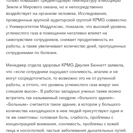
только повышает среднегодовую температуру атмосферы
положительно зарекомендовали себя на российском рынке.
Земли и Мирового океана, но и непосредственно
Рис. 1. Cхема
воздействует на организм человека. Исследования,
В настоящее время радиаторы Demrad
®
производятся в
расположения датчика
проведенные крупной аудиторской группой KPMG совместно
Турции на заводе Panel Corporation, который был основан в
дыма
с Университетом Миддлэсэкс, показали, что высокий уровень
г. Бозуюк в 1979 г. Предприятие имеет открытую площадь 81
углекислого газа в помещении негативно влияет на
500 м
2
и закрытую площадь 25 500 м
2
, — это самое
самочувствие сотрудников, снижает продуктивность их
передовое производство Европы в технологиях,
работы, а также увеличивает количество дней, пропущенных
производительности и качестве выпускаемой продукции.
Рис. 2. Пример проверки
сотрудниками по болезни.
пожарной безопасности
После подписание соглашения с компанией Schaefer
на соответствие
Менеджер отдела здоровья KPMG Джулия Беннетт заявила,
(Германия) в 2005 г. и инвестиций порядка 20 млн евро, в
стандарту
что
«если сотрудники ощущают сонливость, апатию и не
2006 г. предприятие достигло производственной мощности
могут сосредоточиться, то возможно это не от рутинной
5,5 млн м радиаторов, тем самым став крупнейшим заводом
работы, а оттого, что уровень углекислого газа вокруг них
по производству стальных радиаторов в мире. Стальные
слишком высок»
. В работах западных ученых также можно
радиаторы Demrad
®
— это прогрессивная отопительная
Рис. 3. Расчет
встретить так называемый синдром «больного здания».
техника, обеспечивающая высокую удельную тепловую
количества датчиков для
«Больным» считается такое здание, в котором у большого
мощность с гармоничным соотношением конвекционного и
обеспечения пожарной
количества находящихся в нем людей присутствуют одни и
излучаемого тепла, что позволяет осуществлять
безопасности
те же симптомы: головная боль, слабость, проблемы с
высокочувствительное и динамичное регулирование.
концентрацией внимания, сонливость, проблемы с кожей
Где устанавливать датчики?
лица и носоглоткой, частые заболевания дыхательных путей.
Радиаторы предназначены для подключения к любому