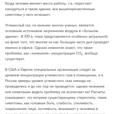
Когда человек меняет место работы, т.е. перестает
источнику тепла. Их можно подключать к одно- или
Цель системы обнаружения огня состоит в том, чтобы
находиться в таком здании, все вышеперечисленные
двухтрубной системе отопления. Универсальная
обеспечить надежное и при том раннее предупреждение
симптомы у него исчезают.
перспективная энергосберегающая технология для любых
пожара в любой части здания. Требуют защиты даже
источников тепла. Для систем, использующих солнечную
«карманы», которые никогда не занимают, поскольку
Углекислый газ, по мнению многих ученых, является
энергию или для обычных систем отопления. Для любых
детекторы могут не сразу отреагировать на развитие пожара
основным источником загрязнения воздуха в «больном
помещений и любых потребностей в тепле. Пяти
у дальней стены или за закрытой дверью, что многократно
здании». В XXI в. тема представляется особенно актуальной,
типоразмеров, одно-, двух-, или трехслойный.
увеличивает урон от огня. Для надежной работы
на фоне того, что многие из нас большую часть дня проводят
противопожарной системы также требуется правильное
именно в офисе. Однако немногие знают, что такая
Высотой от 300 до 900 мм. Длиной от 400 до 3000 мм.
размещение датчиков.
проблема, как «излишняя» концентрация СО
, вообще
Радиаторы Demrad
®
изготавливаются как с боковым (серия
2
существует.
Standart), так и с нижним подключением (серия Universal).
В общем случае, если в комнате устанавливается только
Радиаторы с нижним подключением оснащены встроенной
один датчик, то лучше его устанавливать под потолком, как
В США и Европе специальные организации следят за
арматурой Heimeier, это позволяет значительно экономить
можно ближе к центру комнаты. Если размещение датчика
уровнем концентрации углекислого газа в помещении, а в
энергию. Радиаторы поставляются с набором кронштейнов,
по центру не представляется возможным, например, из-за
России замеры уровня углекислого газа никогда не
заглушек и воздухоотводчиком, благодаря этому можно легко
проблем с проводкой, его лучше установить так, чтобы
проводились и до сих пор не проводятся, однако незнание
и быстро осуществлять монтаж радиатора и подключать его
обеспечить для него открытое пространство. При этом край
или нежелание видеть проблему не исключает ее! Расчеты
к системе отопления.
датчика не должен располагаться ближе 10 см до стены.
показывают, что вопреки существующему стереотипу, такие
симптомы, как головная боль, слабость, сонливость,
На заводе Demir Dokum
®
все радиаторы упаковываются
Также устанавливаемый на стене датчик должен
покраснение лица, потливость, возникают у человека в
фабричным способом в термоусаживаемую прозрачную
размещаться так, чтобы до потолка оставалось от 10 до 30