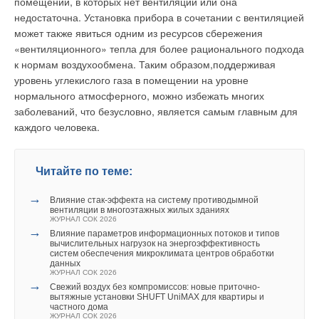
помещений, в которых нет вентиляции или она
Например, вентиляционный канал может вести в
недостаточна. Установка прибора в сочетании с вентиляцией
помещения, где расположены основной компьютер и
может также явиться одним из ресурсов сбережения
накопительные устройства. Также обнаружение дыма в
«вентиляционного» тепла для более рационального подхода
вентиляционных каналах может стать первой линией
к нормам воздухообмена. Таким образом,поддерживая
обороны. При получении сигнала ветродуйные системы
уровень углекислого газа в помещении на уровне
установки отключаются и, в случае обнаружения пожара,
нормального атмосферного, можно избежать многих
активируются увлажнители. К примеру, если вдруг
заболеваний, что безусловно, является самым главным для
электродвигатель HVAC-системы перегревается, то
каждого человека.
детекторы дыма, установленные в вентиляционном канале,
подают сигнал о задымлении.
Читайте по теме:
Датчик дыма оборудован вспомогательным реле, которое
немедленно отключает питание двигателя. Не исключен
→
Влияние стак‑эффекта на систему противодымной
сценарий, при котором пожар начинается на втором этаже
вентиляции в многоэтажных жилых зданиях
ЖУРНАЛ СОК 2026
здания (а HVAC-система обслуживает этажи с первого по
→
Влияние параметров информационных потоков и типов
четвертый). Дым, соответственно, распространяется на
вычислительных нагрузок на энергоэффективность
систем обеспечения микроклимата центров обработки
остальные этажи. Если площади не оборудованы датчиками
данных
дыма, то единственным средством обнаружения пожара
ЖУРНАЛ СОК 2026
→
будут датчики, установленные в вентиляционных каналах
Свежий воздух без компромиссов: новые приточно-
вытяжные установки SHUFT UniMAX для квартиры и
вытяжной вентиляции каждого этажа.
частного дома
ЖУРНАЛ СОК 2026