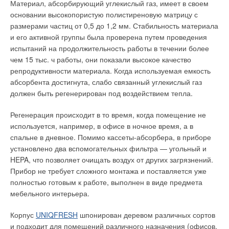
Материал, абсорбирующий углекислый газ, имеет в своем
оценки участников
установка многокритериальных детекторов, которые
ЖУРНАЛ СОК СЕНТЯБРЬ 2005
основании высокопористую полистиреновую матрицу с
работают в тандеме с тепловыми датчиками. Сигналы от
→
Стальные панельные радиаторы на российском рынке
размерами частиц от 0,5 до 1,2 мм. Стабильность материала
ЖУРНАЛ СОК МАРТ 2005
этих датчиков обрабатываются микропроцессором, который
и его активной группы была проверена путем проведения
→
Радиаторы: стальные панельные или алюминиевые
отсеивает ложные срабатывания, однако время реакции при
секционные?
испытаний на продолжительность работы в течении более
наступлении настоящего пожара увеличивается.
ЖУРНАЛ СОК АВГУСТ 2004
чем 15 тыс. ч работы, они показали высокое качество
репродуктивности материала. Когда используемая емкость
Контролируя показания от каждого датчика, а также
абсорбента достигнута, слабо связанный углекислый газ
отслеживая изменения в полученных показаниях
должен быть регенерирован под воздействием тепла.
(увеличение температуры или уменьшение
фотоэлектрического ответа), многокритериальные датчики
Регенерация происходит в то время, когда помещение не
Уведомления отключены
фактически «изучают» окружающую среду, что позволяет
используется, например, в офисе в ночное время, а в
сохранять повышенную чувствительность, отсеивая ложные
Комментарии
спальне в дневное. Помимо кассеты-абсорбера, в приборе
срабатывания.
установлено два вспомогательных фильтра — угольный и
HEPA, что позволяет очищать воздух от других загрязнений.
В этой теме еще нет комментариев
Обнаружение дыма в вентиляции
Прибор не требует сложного монтажа и поставляется уже
полностью готовым к работе, выполнен в виде предмета
Национальные и местные стандарты противопожарной
мебельного интерьера.
Добавить комментарий
безопасности предусматривают возможность переноса
дыма, ядовитых газов и пламени через систему вентиляции
Корпус
UNIQFRESH
шпонирован деревом различных сортов
Ваше имя *
из одной части здания в другую и дают свои рекомендации.
и подходит для помещений различного назначения (офисов,