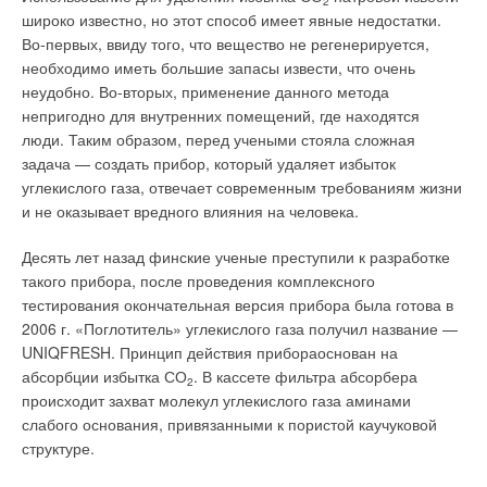
изготовителем как доказательство качества продукции.
2
широко известно, но этот способ имеет явные недостатки.
Чтобы ответить на этот вопрос, необходимо понять
Во-первых, ввиду того, что вещество не регенерируется,
Используемые для контроля измерительные приборы и
назначение конкретного помещения и его расположения.
необходимо иметь большие запасы извести, что очень
испытательные стенды ежегодно проходят метрологические
Например, ионизационные датчики дыма обнаруживают
неудобно. Во-вторых, применение данного метода
проверки, не реже одного раза в год независимая
возгорание (характерно для химических складов) на более
непригодно для внутренних помещений, где находятся
лаборатория осуществляет обширную проверку соблюдений
раннем этапе, чем тление (характерно для офисов).
люди. Таким образом, перед учеными стояла сложная
всех правил производственного процесса и заявленных
Ионизационные датчики немедленно распознают огонь по
задача — создать прибор, который удаляет избыток
производителем технических характеристик продукции.
частичкам сгорающих веществ размером от 0,01 до 0,3
углекислого газа, отвечает современным требованиям жизни
Полностью автоматизированная техника массового
микрон.
и не оказывает вредного влияния на человека.
серийного производства на крупнейшем предприятии по
выпуску радиаторов в мире гарантирует изготовление
Однако их возможности весьма ограничены, если высота
Десять лет назад финские ученые преступили к разработке
фирменной продукции, отвечающей высочайшим
расположения датчика значительна, либо рядом
такого прибора, после проведения комплексного
требованиям, предъявляемым к качеству.
располагается источник повышенной влажности, такой как
тестирования окончательная версия прибора была готова в
кухня или душевая. Если рассмотреть фотоэлектрические
2006 г. «Поглотитель» углекислого газа получил название —
датчики дыма, то они быстрее реагируют на тлеющие
UNIQFRESH. Принцип действия прибораоснован на
Читайте по теме:
пожары с их характерными частицами сгорания от 0,3 до 10
абсорбции избытка СО
. В кассете фильтра абсорбера
2
микрон. Этот тип датчика немедленно распознает густой
→
Особенности газовых проточных водонагревателей
происходит захват молекул углекислого газа аминами
белый дым, однако на летучий черный дым, производимый
DEMRAD
слабого основания, привязанными к пористой каучуковой
ЖУРНАЛ СОК ИЮНЬ 2009
пластиком и резиной, реагирует медленнее.
→
структуре.
Газовые проточные водонагреватели Demrad
ЖУРНАЛ СОК МАЙ 2008
→
Распространенным решением проблемы выбора является
Российский рынок газовых проточных водонагревателей: