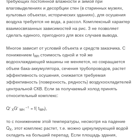
требующих постоянной влажности и зимой при
влаговыделениях и десорбции стен (в старинных музеях,
культовых объектах, исторических зданиях), для осушения
воздуха требуется не вода, а рассол. Комплексный характер
взаимосвязанных зависимостей на рис. 3 не позволяет
сделать единого, пригодного для всех случаев вывода.
Многое зависит от условий объекта и средств заказчика. С
понижением t
стоимость одной и той же
WH
водоохлаждающей машины не меняется, но сокращается
объем бака-аккумулятора, сечения трубопроводов, растет
эффективность осушения, снижается требуемая
эффективность (поверхность, рядность) воздухоохладителей
центральной СКВ. Если за получаемый холод принять
относительный комплекс:
Q′
G′
–1
= f( t
),
X
WH
WH
то с понижением этой температуры, несмотря на падение
Q
, этот комплекс растет, т.е. можно циркулирующей водой
X
охладить на больший перепад. Если площадь здания,