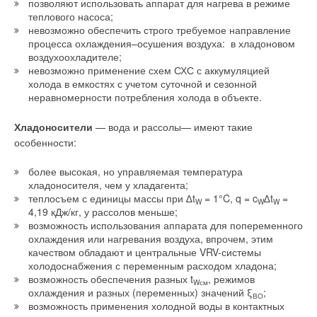
позволяют использовать аппарат для нагрева в режиме
теплового насоса;
невозможно обеспечить строго требуемое направление
процесса охлаждения–осушения воздуха:
в хладоновом
воздухоохладителе;
невозможно применение схем СХС с аккумуляцией
холода в емкостях с учетом суточной и сезонной
неравномерности потребления холода в объекте.
Хладоносители
— вода и рассолы— имеют такие
особенности:
более высокая, но управляемая температура
хладоносителя, чем у хладагента;
теплосъем с единицы массы при ∆t
= 1°C, q = c
∆t
=
W
W
W
4,19 кДж/кг, у рассолов меньше;
возможность использования аппарата для попеременного
охлаждения или нагревания воздуха, впрочем, этим
качеством обладают и центральные VRV-системы
холодоснабжения с переменным расходом хладона;
возможность обеспечения разных t
, режимов
Wсм
охлаждения и разных (переменных) значений ξ
;
ВО
возможность применения холодной воды в контактных