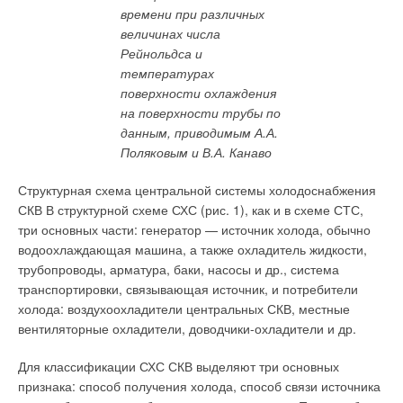
Добавить комментарий
до считанных дней.
времени при различных
величинах числа
Ваше имя *
Теплогенераторы на основе солнечных батарей
Рейнольдса и
температурах
К уже традиционным можно отнести теплогенераторы на
поверхности охлаждения
Ваш E-mail *
основе солнечных батарей. Такие установки широко
на поверхности трубы по
применяются в южных регионах, где интенсивность и
данным, приводимым А.А.
продолжительность солнечного излучения значительные.
Поляковым и В.А. Канаво
Текст комментария
Однако и в средней полосе России при помощи солнечных
Структурная схема центральной системы холодоснабжения
батарей возможно покрывать значительную часть (до 60%)
СКВ В структурной схеме СХС (рис. 1), как и в схеме СТС,
расхода энергии на нагрев воды для ГВС или на
три основных части: генератор — источник холода, обычно
поддержание системы отопления. «Будерус» производит
водоохлаждающая машина, а также охладитель жидкости,
солнечные коллекторы серии Logasol на своем заводе в г.
трубопроводы, арматура, баки, насосы и др., система
Ветринген (Германия).
транспортировки, связывающая источник, и потребители
холода: воздухоохладители центральных СКВ, местные
вентиляторные охладители, доводчики-охладители и др.
Читайте по теме:
Для классификации СХС СКВ выделяют три основных
→
История создания настенных газовых котлов. Создание
признака: способ получения холода, способ связи источника
первых проточных газовых нагревателей и котлов
ЖУРНАЛ СОК СЕНТЯБРЬ 2020