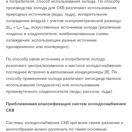
и потребителя, способ использования холода. По способу
→
Новинка 2020: современный настенный котел Buderus
производства холода для СКВ различают использование
Logamax Plus GB122i
ЖУРНАЛ СОК АПРЕЛЬ 2020
природных источников (воды, льда), испарительное
→
Обзор газового конденсационного котла Buderus Logano
охлаждение воздуха с учетом психрометрической разницы
plus KB372
ЖУРНАЛ СОК ДЕКАБРЬ 2019
∆t
= t
– t
, искусственных источников холода (различные
Н
Н
НМ
→
Термостат для дистанционного управления
хладоны и хладоносители, комбинированные схемы
отопительными газовыми котлами Bosch
охлаждения, использующие разные источники
ЖУРНАЛ СОК АВГУСТ 2019
→
Повышение энергоэффективности систем отопления и
одновременно или поочередно).
вентиляции: сравнительный анализ проектной
документации
ЖУРНАЛ СОК ИЮНЬ 2019
По способу связи источника и потребителя холода
различают централизованное и местное холодоснабжение,
последнее встроено в автономные кондиционеры [8]. По
способу применения холода различают непосредственное
использование (хладагента) или использование
промежуточного хладоносителя (воды, рассола, льда).
Уведомления отключены
Приближенная классификация систем холодоснабжения
Комментарии
СКВ
В этой теме еще нет комментариев
Системы холодоснабжения СКВ при всем своем различии и
многообразии можно различать по таким основным