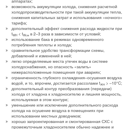
аппаратах;
возможность аккумуляции холода, снижения расчетной
холодопроизводительности при такой аккумуляции тепла,
снижения капитальных затрат и использования «ночного»
тарифа;
дополнительный эффект снижения расхода жидкости при
t
< t
в 2–3 раза в зависимости от условий;
WH
Wсм
использование бака в режимах одновременного
потребления теплоты и холода;
сравнительное удобство трансформации схемы,
добавлений и изменений в ней;
легко определяемые места утечек воды в системе
холодоснабжения, но опасность «залить»
нижерасположенные помещения при авариях;
ограниченность глубокого охлаждения–осушения воздуха
водой, и то, впрочем, достигается рассолами t
> –10°C;
ЖН
дополнительный контур преобразования (передачи)
холода от хладона к хладоносителю и лишняя мощность,
используемая в этом контуре;
уменьшение или исключение дополнительного расхода
холода на осушение воздуха в помещениях при
использовании местных доводчиков;
хорошо запроектированная и смонтированная СХС с
промежуточным хладоносителем обычно надежнее и