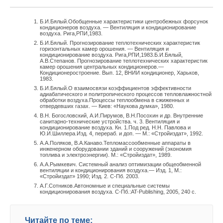
Б.И.Бялый.Обобщенные характеристики центробежных форсунок
кондиционеров воздуха. — Вентиляция и кондиционирование
воздуха. Рига,РПИ,1983.
Б.И.Бялый. Прогнозирование теплотехнических характеристик
горизонтальных камер орошения. — Вентиляция и
кондиционирование воздуха. Рига,РПИ,1983.Б.И.Бялый,
А.В.Степанов. Прогнозирование теплотехнических характеристик
камер орошения центральных кондиционеров.—
Кондиционеростроение. Вып. 12, ВНИИ кондиционер, Харьков,
1983.
Б.И.Бялый.О взаимосвязи коэффициентов эффективности
адиабатического и политропического процессов тепловлажностной
обработки воздуха.Процессы теплообмена в сжиженных и
отвердевших газах. — Киев: «Наукова думка», 1980.
В.Н. Богословский, А.И.Пирумов, В.Н.Посохин и др. Внутренние
санитарно-технические устройства. ч. 3. Вентиляция и
кондиционирование воздуха. Кн. 1.Под ред. Н.Н. Павлова и
Ю.И.Шиллера.Изд. 4, перераб. и доп. — М.: «Стройиздат», 1992.
А.А.Поляков, В.А.Канаво.Тепломассообменные аппараты в
инженерном оборудовании зданий и сооружений (экономия
топлива и электроэнергии). М.: «Стройиздат», 1989.
А.А.Рымкевич. Системный анализ оптимизации общеобменной
вентиляции и кондиционирования воздуха.— Изд. 1, М.:
«Стройиздат» 1990; Изд. 2. С-Пб. 2003.
А.Г.Сотников.Автономные и специальные системы
кондиционирования воздуха. С-Пб.:AT-Publishing, 2005, 240 c.
Читайте по теме: