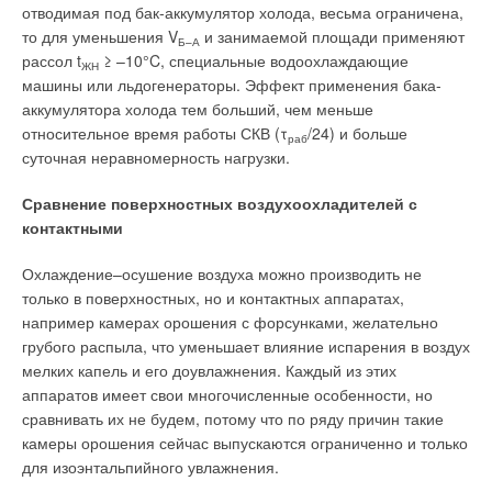
отводимая под бак-аккумулятор холода, весьма ограничена,
то для уменьшения V
и занимаемой площади применяют
Б–А
рассол t
≥ –10°C, специальные водоохлаждающие
ЖН
машины или льдогенераторы. Эффект применения бака-
аккумулятора холода тем больший, чем меньше
относительное время работы СКВ (τ
/24) и больше
раб
суточная неравномерность нагрузки.
Сравнение поверхностных воздухоохладителей с
контактными
Охлаждение–осушение воздуха можно производить не
только в поверхностных, но и контактных аппаратах,
например камерах орошения с форсунками, желательно
грубого распыла, что уменьшает влияние испарения в воздух
мелких капель и его доувлажнения. Каждый из этих
аппаратов имеет свои многочисленные особенности, но
сравнивать их не будем, потому что по ряду причин такие
камеры орошения сейчас выпускаются ограниченно и только
для изоэнтальпийного увлажнения.