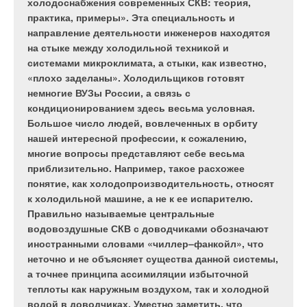
холодоснабжения современных СКВ: теория,
альтернативные источники энергии, именно они
практика, примеры». Эта специальность и
играют ведущую роль в динамике отопительного
направление деятельности инженеров находятся
рынка. По прогнозам специалистов, доля
на стыке между холодильной техникой и
отопительного оборудования на альтернативных
системами микроклимата, а стыки, как известно,
технологиях будет неуклонно увеличиваться,
«плохо заделаны». Холодильщиков готовят
В недалеком прошлом в системах канализации почти не
замещая использование традиционных
немногие ВУЗы России, а связь с
применялись пластиковые системы, а только чугун. Кто
энергоресурсов. В этом направлении развивается
кондиционированием здесь весьма условная.
работал на стройке, представляет себе, какие затраты несет
и мировой лидер в области теплотехники —
Большое число людей, вовлеченных в орбиту
монтаж чугунной канализации от разгрузки и до поэтажной
компания «Будерус». На сегодняшний день
нашей интересной профессии, к сожалению,
разводки и монтажа стояков. Системы были только
производственная программа «Будерус» включает
многие вопросы представляют себе весьма
раструбные и не пилились, а только кололись (в брак
самые современные и перспективные тепло- и
приблизительно. Например, такое расхожее
закладывалось до 10% и более трубопроводов), а потом с
электрогенераторы на базе альтернативных
понятие, как холодопроизводительность, относят
помощью «чеканки» зачеканивались специальными
источников энергии.
к холодильной машине, а не к ее испарителю.
пропитанными графитовой смазкой шнурами.
Правильно называемые центральные
водовоздушные СКВ с доводчиками обозначают
Трудоемкость этого процесса легко представить, а уж о
иностранными словами «чиллер–фанкойл», что
шероховатости внутренней стенки и говорить не приходится.
неточно и не объясняет существа данной системы,
Слава богу, все это уже в прошлом. Сегодня мы имеем
а точнее принципа ассимиляции избыточной
очень большую гамму трубопроводов из разных пластиков.
теплоты как наружным воздухом, так и холодной
На российском рынке представлен широкий спектр
Конденсационные котлы
водой в доводчиках. Уместно заметить, что
продукции от самых разных производителей и