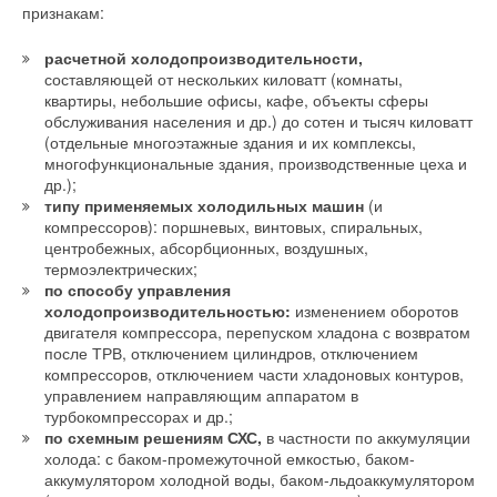
признакам:
Добавить комментарий
расчетной холодопроизводительности,
Ваше имя *
составляющей от нескольких киловатт (комнаты,
квартиры, небольшие офисы, кафе, объекты сферы
обслуживания населения и др.) до сотен и тысяч киловатт
(отдельные многоэтажные здания и их комплексы,
Ваш E-mail *
многофункциональные здания, производственные цеха и
др.);
типу применяемых холодильных машин
(и
компрессоров): поршневых, винтовых, спиральных,
Текст комментария
центробежных, абсорбционных, воздушных,
термоэлектрических;
по способу управления
холодопроизводительностью:
изменением оборотов
двигателя компрессора, перепуском хладона с возвратом
после ТРВ, отключением цилиндров, отключением
компрессоров, отключением части хладоновых контуров,
управлением направляющим аппаратом в
турбокомпрессорах и др.;
по схемным решениям СХС,
в частности по аккумуляции
холода: с баком-промежуточной емкостью, баком-
аккумулятором холодной воды, баком-льдоаккумулятором