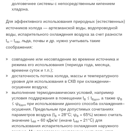
долговечнее системы с непосредственным кипением
хладона.
Для эффективного использования природных (естественных)
источников холода — артезианской воды, водопроводной
воды, испарительного охлаждения воздуха за счет разности
t
– t
, льда, почвы и др. нужно учитывать такие
Н
НМ
соображения:
совпадение или несовпадение во времени источника и
режима его использования (периода года, месяца,
времени суток и т.п.);
достаточность потока холода, массы и температурного
уровня для использования в СКВ при охлаждении–
осушении воздуха;
выполнение термодинамических условий, например
условия поддержания в помещении t
≤ t
, а также φ
В
Вдоп
В
≤ φ
при использовании данного способа охлаждения–
Вдоп
осушения. Предельным при допустимых сочетаниях
параметров воздуха (t
= 28°C; φ
= 65%) можно считать
В
В
значение i
= 60 кДж/кг (иначе t
= 21°C) для
НМ
НМ
использования испарительного охлаждения наружного