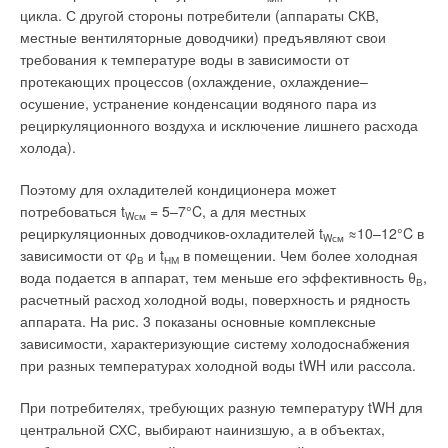
цикла. С другой стороны потребители (аппараты СКВ,
местные вентиляторные доводчики) предъявляют свои
требования к температуре воды в зависимости от
протекающих процессов (охлаждение, охлаждение–
осушение, устранение конденсации водяного пара из
рециркуляционного воздуха и исключение лишнего расхода
холода).
Поэтому для охладителей кондиционера может
потребоваться t
= 5–7°C, а для местных
Wсм
рециркуляционных доводчиков-охладителей t
≈10–12°C в
Wсм
зависимости от φ
и t
в помещении. Чем более холодная
В
НМ
вода подается в аппарат, тем меньше его эффективность θ
,
В
расчетный расход холодной воды, поверхность и рядность
аппарата. На рис. 3 показаны основные комплексные
зависимости, характеризующие систему холодоснабжения
при разных температурах холодной воды tWH или рассола.
При потребителях, требующих разную температуру tWH для
центральной СХС, выбирают наинизшую, а в объектах,