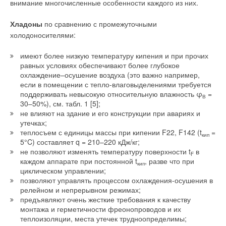
внимание многочисленные особенности каждого из них.
Хладоны
по сравнению с промежуточными
холодоносителями:
имеют более низкую температуру кипения и при прочих
равных условиях обеспечивают более глубокое
охлаждение–осушение воздуха (это важно например,
если в помещении с тепло-влаговыделениями требуется
поддерживать невысокую относительную влажность φ
=
В
30–50%), см. табл. 1 [5];
не влияют на здание и его конструкции при авариях и
утечках;
теплосъем с единицы массы при кипении F22, F142 (t
=
кип
5°C) составляет q = 210–220 кДж/кг;
не позволяют изменять температуру поверхности t
в
F
каждом аппарате при постоянной t
, разве что при
кип
циклическом управлении;
позволяют управлять процессом охлаждения-осушения в
релейном и непрерывном режимах;
предъявляют очень жесткие требования к качеству
монтажа и герметичности фреонопроводов и их
теплоизоляции, места утечек трудноопределимы;