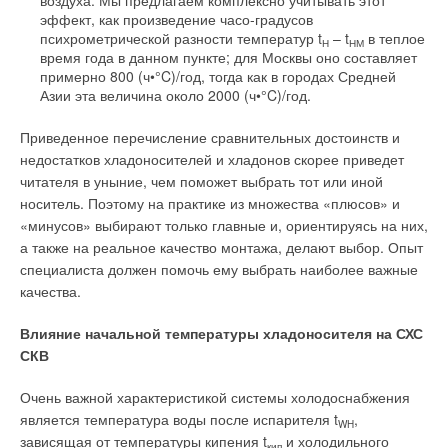
воздуха. Мы предлагаем комплексно учитывать этот
эффект, как произведение часо-градусов
психрометрической разности температур t
– t
в теплое
Н
НМ
время года в данном пункте; для Москвы оно составляет
примерно 800 (ч•°C)/год, тогда как в городах Средней
Азии эта величина около 2000 (ч•°C)/год.
Приведенное перечисление сравнительных достоинств и
недостатков хладоносителей и хладонов скорее приведет
читателя в уныние, чем поможет выбрать тот или иной
носитель. Поэтому на практике из множества «плюсов» и
«минусов» выбирают только главные и, ориентируясь на них,
а также на реальное качество монтажа, делают выбор. Опыт
специалиста должен помочь ему выбрать наиболее важные
качества.
Влияние начальной температуры хладоносителя на СХС
СКВ
Очень важной характеристикой системы холодоснабжения
является температура воды после испарителя t
,
WH
зависящая от температуры кипения t
и холодильного
кип