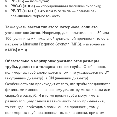
РВ (ПБ)
— полибутен;
что исключает их локальную деформацию, потерю
в квартире, в которой от старых времён ещё сохранился
PVC-C (ХПВХ)
— хлорированный поливинилхлорид;
устойчивости и разрушение.
PE-RT (ПЭ-ПТ) 1-го или 2-го типа
— полиэтилен
унитаз с высоко расположенным смывным бачком. Мужчина
повышенной термостойкости.
курил сигареты с фильтром, а «бычки» от сигарет потом
7. Низкая электрическая проводимость тонкораспыленной
бросал в унитаз, и они, несмотря на маленькую плотность
воды является основным фактором при выборе систем
Также
указывается тип этого материала, если это
(до 0,2 г/см³), легко смывались благодаря удачной
пожаротушения на электроустановках, находящихся под
уточняет свойства
. Например, для полиэтилена — 80 или
конструкции отводной вертикальной трубы в пьедестале
напряжением.
100 [величина минимальной длительной прочности, то есть
унитаза и большой скорости воды, поступающей из-под
параметр Minimum Required Strength (MRS), измеряемый
обода чаши. Со временем он решил сменить морально
Лучшие решения
Danfoss
для пожаротушения ТРВ
в МПа] и т. д.
устаревший унитаз на новый и более эстетичный.
Качество насосного оборудования, запорной
Специалисты подобрали ему очень красивый компакт-унитаз
Обязательно в маркировке указываются размеры
и регулирующей арматуры и прочих компонентов зависит
и грамотно его установили. Но быстро выяснилось, что
трубы, диаметр и толщина стенки трубы
. Особенность
прежде всего от производителя. Международный концерн
«бычки» теперь перестали смываться. Это вызвало у
полимерных труб заключается в том, что указывается не DY
Danfoss производит насосы и клапаны высокого давления
потребителя справедливый гнев, который он высказал
(внутренний диаметр), а DN (внешний диаметр).
для разработки и производства систем пожаротушения ТРВ,
специалистам. Однако специалисты оказались
Особенность эта происходит от того, что трубы соединяются
которые соответствуют самым строгим мировым стандартам
«настоящими» и они убедили потребителя, что так и должно
фитингами именно по внешнему диаметру механически или
качества. Это оборудование подходит как для
быть…
сваркой в раструб. И в то же время трубы могут иметь
коммерческого, так и промышленного применения.
разную толщину стенки в зависимости от их применения,
Дело в том, что компакт-унитазы, имеющие обод чаши
Благодаря многолетнему опыту и уникальным технологиям,
то есть где необходима повышенная прочность, там у
с «открытым кольцом», не всегда могут доставить
Danfoss предлагает лучшие решения для систем
полимерных труб повышенная толщина стенки, при этом
омывающий поток к передней части поверхности чаши.
пожаротушения.