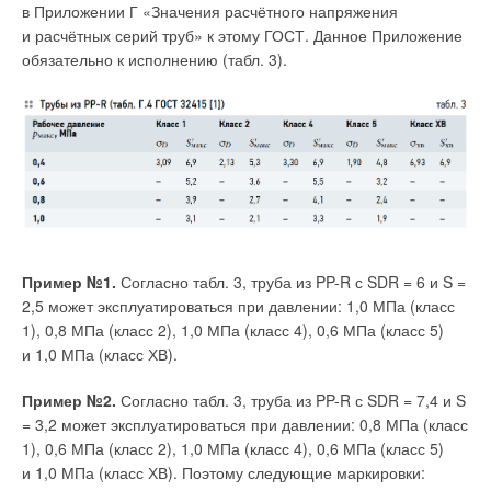
в Приложении Г «Значения расчётного напряжения
судоходства (РМРС)
и расчётных серий труб» к этому ГОСТ. Данное Приложение
На рис. 1 приведены экспериментально полученные
обязательно к исполнению (табл. 3).
Насосы и клапаны Danfoss по запросу могут быть
зависимости среднего расхода на смыв Qср от начального
сертифицированы для морского применения.
объё- ма воды в бачке Vн до её полного слива из бачка для
двух спускных арматур, седла которых отличаются
Клапаны избыточного давления серии VRH
геометрией. Штриховыми линиями обозначены кривые
Q
ср =
f
(
V
з) при использовании спускной арматуры с как бы
Для поддержания заданного значения давления и отведения
классическим клапаном. Такой клапан уже длительно
избыточного объё- ма среды из системы концерн Danfoss
применяется и совершенствуется. Он содержит
предлагает линейку клапанов избыточного давления серии
ножеобразное седло, выполненное из пластмассы в виде
VRH из нержавеющей стали AISI 304. Также эти клапаны
кольцевого выступа, выполненного на верхней
выполняют функцию защиты компонентов системы
Пример №1.
Согласно табл. 3, труба из PP-R с SDR = 6 и S =
периферической части корпуса, и плоский эластичный
пожаротушения от перегрузки и бросков давления.
2,5 может эксплуатироваться при давлении: 1,0 МПа (класс
клапан, устанавливаемый на нижней части переливной
1), 0,8 МПа (класс 2), 1,0 МПа (класс 4), 0,6 МПа (класс 5)
трубы. Его некоторые конструктивные решения приведены
и 1,0 МПа (класс ХВ).
в [1] на рис. 3, 4 и 5. При этом штриховая кривая 1 получена
при испытании спускной арматуры при свободном сливе
Пример №2.
Согласно табл. 3, труба из PP-R с SDR = 7,4 и S
воды из смывного бачка, а штриховая кривая 2 — при
= 3,2 может эксплуатироваться при давлении: 0,8 МПа (класс
испытании этой же спускной арматуры при наличии
1), 0,6 МПа (класс 2), 1,0 МПа (класс 4), 0,6 МПа (класс 5)
гидравлического сопротивления в спускном отверстии в виде
и 1,0 МПа (класс ХВ). Поэтому следующие маркировки:
насадка с диском, имеющим 18 круглых отверстий.