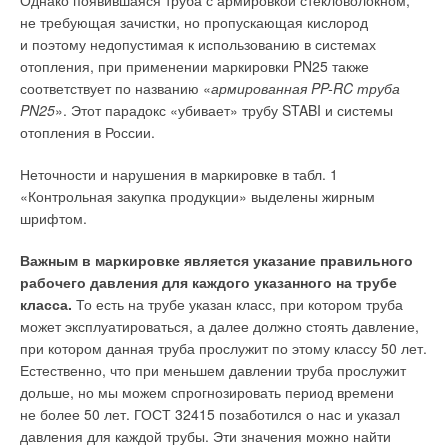
Расходные характеристики наиболее доступных автору
не требующая зачистки, но пропускающая кислород
Электромагнитные клапаны серии VDHT
данной статьи спускных арматур определялись с учётом
и поэтому недопустимая к использованию в системах
требований п.п. 5.2, 5.6, 6.5, 13.2 и 13.3 ГОСТ 21485–2016
отопления, при применении маркировки PN25 также
Электромагнитные клапаны линейки VDHT (табл. 2)
«Бачки смывные и арматура к ним. Общие технические
соответствует по названию «
армированная PP-RC труба
используются в качестве секционных клапанов для
условия».
PN25
». Этот парадокс «убивает» трубу STABI и системы
управления потоком воды в системах пожаротушения.
отопления в России.
Клапаны электрически автоматизированы при включении/
выключении, но при необходимости имеют функцию ручного
Неточности и нарушения в маркировке в табл. 1
сброса.
«Контрольная закупка продукции» выделены жирным
шрифтом.
Важным в маркировке является указание правильного
рабочего давления для каждого указанного на трубе
класса.
То есть на трубе указан класс, при котором труба
может эксплуатироваться, а далее должно стоять давление,
при котором данная труба прослужит по этому классу 50 лет.
Естественно, что при меньшем давлении труба прослужит
дольше, но мы можем спрогнозировать период времени
не более 50 лет. ГОСТ 32415 позаботился о нас и указал
давления для каждой трубы. Эти значения можно найти
Сертификат Российского морского регистра