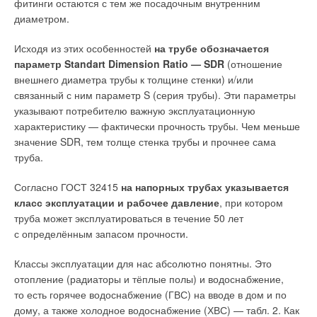
фитинги остаются с тем же посадочным внутренним
Поэтому эта часть чаши не омывается потоком воды, так как
диаметром.
она, вытекая через щель на начальных участках канала под
ободом, теряет энергию. Чтобы обеспечить ополаскивание
Исходя из этих особенностей
на трубе обозначается
передней части поверхности чаши, обычно увеличивают
параметр Standart Dimension Ratio — SDR
(отношение
скорость потока в полости обода унитаза, выполняя
внешнего диаметра трубы к толщине стенки) и/или
соответствующие сужения в его некоторых местах.
связанный с ним параметр S (серия трубы). Эти параметры
Например, в месте входа воды в полости обода унитаза
указывают потребителю важную эксплуатационную
размещается перегородка, в которой выполнены два
характеристику — фактически прочность трубы. Чем меньше
симметрично расположенных отверстия диаметром около
значение SDR, тем толще стенка трубы и прочнее сама
26 мм. Эти отверстия обеспечивают течение воды
труба.
со скоростью, которая позволяет струям воды проникать
к передней части обода и относительно хорошо омывать
Согласно ГОСТ 32415
на напорных трубах указывается
переднюю часть чаши унитаза. Однако это из-за
класс эксплуатации и рабочее давление
, при котором
сравнительно большого сопротивления отверстий приводит
труба может эксплуатироваться в течение 50 лет
к снижению расхода на смыв, что, естественно, ухудшает
с определённым запасом прочности.
качество смыва эстетически безупречно изготовленного
унитаза. В результате лёгкие фракции содержимого чаши
Классы эксплуатации для нас абсолютно понятны. Это
унитаза не транспортируются в канализационную сеть,
Высокопроизводительные насосы серии PAH
отопление (радиаторы и тёплые полы) и водоснабжение,
а остаются после завершения спуска в чаше. Это происходит
то есть горячее водоснабжение (ГВС) на вводе в дом и по
потому, что в угоду дизайнерским изыскам не всегда
Аксиально-поршневые насосы PAH вытесняющего действия
дому, а также холодное водоснабжение (ХВС) — табл. 2. Как