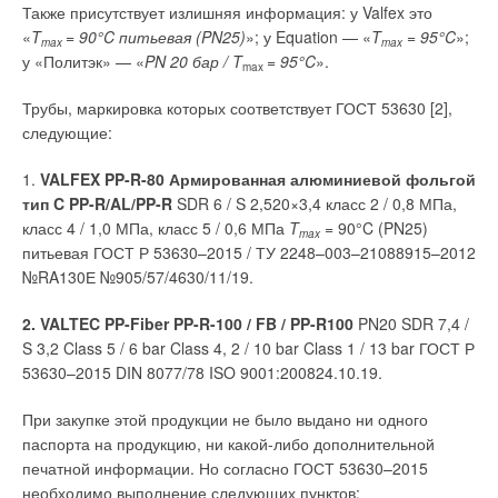
арматуры с квазиконоидальным седлом предпочтительнее
Также присутствует излишняя информация: у Valfex это
с точки зрения получения больших средних расходов
«
T
= 90°C питьевая (PN25)
»; у Equation — «
T
= 95°C
»;
max
max
на смыв.
у «Политэк» — «
PN 20 бар / T
= 95°C
».
max
Следует отметить, что автор этой статьи отказался
Трубы, маркировка которых соответствует ГОСТ 53630 [2],
Реализованные проекты на базе компонентов Danfoss
от использования патрубка площадью отверстия, равной 14–
следующие:
в РФ и Европе
15 см², для организации гидравлического сопротивления,
имитирующего гидравлическое сопротивление обода
1.
VALFEX PP-R-80 Армированная алюминиевой фольгой
Насосы Danfoss серии PAH и клапаны VDHT, VRH и VCH
унитаза, так как такой патрубок длиной, например, 300 мм
тип C PP-R/AL/PP-R
SDR 6 / S 2,520×3,4 класс 2 / 0,8 МПа,
установлены в большом количестве систем пожаротушения
существенно увеличивает средний расход воды при
класс 4 / 1,0 МПа, класс 5 / 0,6 МПа
T
= 90°C (PN25)
max
ТРВ, реализованных по всему миру. Например, низкие
экспериментальных исследованиях за счёт сифонного
питьевая ГОСТ Р 53630–2015 / ТУ 2248–003–21088915–2012
эксплуатационные расходы и длительные интервалы
эффекта и искажает результаты экспериментального
№RA130Е №905/57/4630/11/19.
обслуживания были решающими для заказчика объекта,
исследования.
когда в 2019 году отель Alsik в городе Сондерборг (Дания)
2. VALTEC PP-Fiber PP-R-100 / FB / PP-R100
PN20 SDR 7,4 /
выбрал систему пожаротушения ТРВ. Система прошла все
На рис. 1 штрихпунктирной линией 5 нанесена аналогичная
S 3,2 Class 5 / 6 bar Class 4, 2 / 10 bar Class 1 / 13 bar ГОСТ Р
регламентные испытания с максимальной оценкой,
зависимость
Q
ср =
f
(
V
з) для спускной арматуры
53630–2015 DIN 8077/78 ISO 9001:200824.10.19.
выданной противопожарной службой Королевства Дания.
с квазиконоидальным седлом, смонтированной вместе
Сердцем системы являются восемь насосов PAH 80, которые
При закупке этой продукции не было выдано ни одного
со смывным бачком на унитазе с душевой подачей воды
в любой момент обеспечат подачу воды под давлением 120
паспорта на продукцию, ни какой-либо дополнительной
на смыв. К сожалению, этот унитаз оказался не очень
бар для эффективной борьбы с возгоранием в любой точке
печатной информации. Но согласно ГОСТ 53630–2015
удачной конструкцией с точки зрения качества смыва и его
из 19 этажей, 190 комнат и на общей площади 24,5 тыс. м².
необходимо выполнение следующих пунктов:
производитель неизвестен, так как он не имеет маркировки.