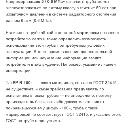
Например
«класс 5 / 0,6 МПа»
означает: труба может
числе и в ГОСТах европейских стран. Например, п. 5.2.3
Долгосрочность и простое техническое обслуживание
эксплуатироваться по пятому классу в течение 50 лет при
упомянутого ГОСТ 21485–94 ограничивает спускную
избыточном давлении в системе радиаторного отопления,
арматуру средним расходом на смыв, равным 1,8 ± 0,2 л/с.
Все детали, входящие в состав насосов, рассчитаны
равном 6 атм (0,6 МПа).
Это среднестатистическое значение расхода было
на долгий срок службы с постоянно высокой
установлено опытным путём с учётом гидравлического
производительностью и минимальным объёмом
Наличие на трубе чёткой и понятной маркировки позволяет
сопротивления каналов, размещённых под ободом
необходимого технического обслуживания. Конструктивно
потребителю легко и точно определить возможность
использовавшихся в то время унитазов. Пользуясь этими
эти насосы являются самосмазывающимися и не требуют
использования этой трубы при требуемых условиях
ГОСТами, также было невозможно в то время точно
использования смазочных материалов. Водная среда
эксплуатации. В то же время внесение дополнительной
определить характеристики собственно спускной арматуры,
в рабочей полости насоса обеспечивает достаточный
информации или неуказание информации вводит
поскольку конечный момент завершения процесса спуска
уровень поверхностного скольжения подвижных деталей
потребителя в заблуждение. Например, указание лишней
определялся по прекращению течения воды из-под тыльной
насоса, поршней и наклонной шайбы.
информации:
части обода унитаза. Поэтому при создании новых
конструкций спускной арматуры ориентировались
Эффективные проектные характеристики и конструкция из
1. «PP-R-100»
— такого материала, согласно ГОСТ 32415,
на предшествующие разработки. Однако их характеристики
нержавеющей стали Super Duplex гарантируют
не существует, и какие требования предъявлять по
уже были далеки от возросших требований, которые стали
долгосрочность использования изделия. При соблюдении
испытаниям к таким трубам — не определено, поэтому
предъявляться к спускной арматуре, во многом
технических условий эксплуатации компании Danfoss
производитель без каких-либо доказательств пишет
определяющей смывные качества унитазов.
предполагаемый интервал между циклами технического
понравившуюся ему цифру «100», труба с такой
обслуживания составляет до 8000 ч (!), что для систем
маркировкой не соответствует ГОСТ 32415, и указание этого
Если спускную арматуру установить на унитаз, то средние
пожаротушения является целой вечностью.
ГОСТ на трубе недопустимо.
расходы на смыв из-за увеличенных гидравлических