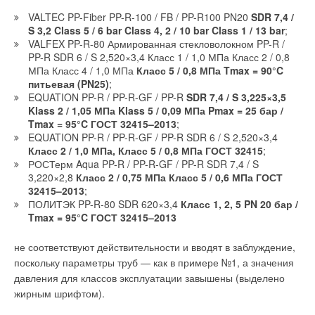
Суммарная площадь этих отверстий составляет 14,14 см²,
VALTEC PP-Fiber PP-R-100 / FB / PP-R100 PN20
SDR 7,4 /
что укладывается в вилку рекомендаций в п. 7.3 ГОСТ
S 3,2 Class 5 / 6 bar Class 4, 2 / 10 bar Class 1 / 13 bar
;
VALFEX PP-R-80 Армированная стекловолокном PP-R /
21485–94 о присоединении к спускному отверстию патрубка
PP-R SDR 6 / S 2,520×3,4 Класс 1 / 1,0 МПа Класс 2 / 0,8
с площадью отверстия от 14 до 15 см² для имитации
МПа Класс 4 / 1,0 МПа
Класс 5 / 0,8 МПа Tmax = 90°C
гидравлического сопротивления каналов под ободом
питьевая (PN25)
;
унитаза. Этот насадок имитирует усреднённое
EQUATION PP-R / PP-R-GF / PP-R
SDR 7,4 / S 3,225×3,5
гидравлическое сопротивление каналов обода унитаза.
Klass 2 / 1,05 МПа Klass 5 / 0,09 МПа Pmax = 25 бар /
Обратные клапаны серии VCH
Tmax = 95°C ГОСТ 32415–2013
;
На рис. 1 также сплошной линией 3 приведена зависимость
EQUATION PP-R / PP-R-GF / PP-R SDR 6 / S 2,520×3,4
Обратные клапаны серии VCH предназначены для
Класс 2 / 1,0 МПа, Класс 5 / 0,8 МПа ГОСТ 32415
;
Q
=
f
(
V
для спускной арматуры с квазиконоидальным
пропускания рабочей среды в одном направлении
ср
н)
РОСТерм Aqua PP-R / PP-R-GF / PP-R SDR 7,4 / S
седлом, приведённым в [1] на рис. 7. Такое седло по
и предотвращения её движения в противоход.
3,220×2,8
Класс 2 / 0,75 МПа Класс 5 / 0,6 МПа ГОСТ
сравнению с классическим пропускает на 30–40% бóльшие
32415–2013
;
расходы воды, чем классическое седло. Это подтверждается
ПОЛИТЭК PP-R-80 SDR 620×3,4
Класс 1, 2, 5 PN 20 бар /
графиками, выполненными сплошными линиями 1 и 3
Tmax = 95°C ГОСТ 32415–2013
на рис. 1. При этом сплошные кривые получены при
испытании спускной арматуры при свободном сливе,
не соответствуют действительности и вводят в заблуждение,
а штриховые кривые 2 и 4 — при сливе воды из бачка
поскольку параметры труб — как в примере №1, а значения
с установленным на торце спускной трубы гидравлическим
давления для классов эксплуатации завышены (выделено
сопротивлением как и при получении кривых 1 и 3. Анализ
жирным шрифтом).
этих графиков показывает, что использование спускной