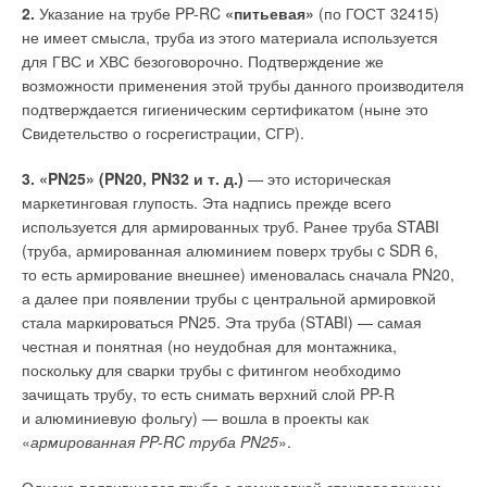
сопротивлений под ободами унитазов уменьшатся примерно
Снижение энергозатрат
2.
Указание на трубе PP-RC
«питьевая»
(по ГОСТ 32415)
на 30–40%. Такое уменьшение расходов унитазов
не имеет смысла, труба из этого материала используется
Благодаря весьма экономичному исполнению насосы серии
с некоторыми типами спускных арматур приводит
для ГВС и ХВС безоговорочно. Подтверждение же
РАН потребляют меньше энергии по сравнению
к существенному ухудшению качества смыва даже очень
возможности применения этой трубы данного производителя
с сопоставимыми по характеристикам альтернативами.
красивых и стильных компакт-унитазов.
подтверждается гигиеническим сертификатом (ныне это
Насосы могут поставляться во взрывозащищённом
Свидетельство о госрегистрации, СГР).
Величины средних расходов на смыв у спускных арматур
исполнении по стандарту ATEX для категории 2, зоны 1 или
различных производителей и особенности геометрии
категории 3, зоны 2.
3. «PN25» (PN20, PN32 и т. д.)
— это историческая
в каналах обода унитазов, а также при использовании
маркетинговая глупость. Эта надпись прежде всего
смывных бачков различной конфигурации существенно
используется для армированных труб. Ранее труба STABI
отличаются.
(труба, армированная алюминием поверх трубы c SDR 6,
то есть армирование внешнее) именовалась сначала PN20,
Для подтверждения этого факта были проведены
а далее при появлении трубы с центральной армировкой
экспериментальные исследования различных спускных
стала маркироваться PN25. Эта труба (STABI) — самая
арматур с относительно высоким смывным бачком. Его
честная и понятная (но неудобная для монтажника,
высота без крышки равна 330 мм, ширина фронтальной
поскольку для сварки трубы с фитингом необходимо
стенки вверху — 380 мм, внизу — 330 мм. Боковые стенки
зачищать трубу, то есть снимать верхний слой PP-R
бачка равны внизу в среднем 150 мм, вверху — 165 мм. В
и алюминиевую фольгу) — вошла в проекты как
этот бачок можно налить 11 л воды, оставив сухими только
«
армированная PP-RC труба PN25
».
верхние 20 мм внутренних поверхностей стенок.
Однако появившаяся труба с армировкой стекловолокном,