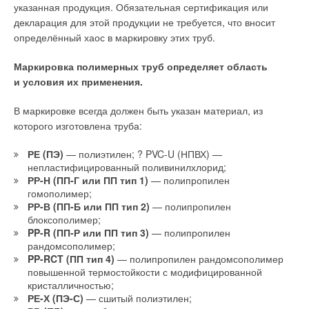
направленными на локализацию одного из факторов
указанная продукция. Обязательная сертификация или
в результате появления сифонного эффекта из-за очень
возникновения огня.
декларация для этой продукции не требуется, что вносит
длинной трубы с внутренним диаметром около 30–35 мм,
определённый хаос в маркировку этих труб.
соединяющей смывной бачок и чашу унитаза. Правда,
Преимущества принципа пожаротушения ТРВ
процесс спуска воды из смывного бачка сопровождался
Маркировка полимерных труб определяет область
сравнительно громким и характерным шумом, присущим
1. Тушение можно начинать до начала эвакуации людей.
и условия их применения.
высокорасполагаемым смывным бачкам.
2. Эффективное дымоподавление.
В маркировке всегда должен быть указан материал, из
Следует также отметить, что вертикальная часть отводной
которого изготовлена труба:
трубы тарельчатого унитаза имела сравнительно малое
3. Низкий расход воды (в пять-десять раз по сравнению
сечение. Благодаря этому вода в ней в процессе спуска
с традиционными системами пожаротушения).
РЕ (ПЭ)
— полиэтилен; ? PVC-U (НПВХ) —
поднималась над уровнем воды в спокойном состоянии
непластифицированный поливинилхлорид;
примерно на 10–15 см, и это обеспечивало интенсивную
4. Меньшее количество форсунок, труб и фитингов
РР-Н (ПП-Г или ПП тип 1)
— полипропилен
транспортировку содержимого чаши унитаза
гомополимер;
необходимо для покрытия того же пространства, что и для
в канализационную сеть. Сравнительно лёгкие фракции под
РР-В (ПП-Б или ПП тип 2)
— полипропилен
спринклерной системы.
действием активных потоков, вытекающих из-под обода
блоксополимер;
PP-R (ПП-Р или ПП тип 3)
— полипропилен
унитаза, так же интенсивно отправлялись сначала
5. Сокращение расходов на приобретение и хранение
рандомсополимер;
в отводную трубу, а затем в канализационную сеть.
ёмкостей с водой (промежуточные ёмкости).
PP-RCT (ПП тип 4)
— полипропилен рандомсополимер
повышенной термостойкости с модифицированной
Сравнение качества смыва двух упомянутых конструктивно
6. Распылённая вода более равномерно охлаждает сильно
кристалличностью;
различных схем унитазов можно понять из услышанного
нагретые металлические поверхности несущих конструкций,
РЕ-Х (ПЭ-С)
— сшитый полиэтилен;
автором следующего рассказа. Один мужчина жил