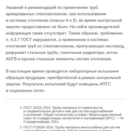
идёт на смыв унитаза, стоит намного дешевле, чем горячая.
OPEX на 8%. Общий экономический эффект — 12 млн руб. В
Указаний и рекомендаций по применению труб,
Кстати, на нужды унитаза расходуется примерно 30%
2019 году данный объект был награждён архитектурной
армированных стекловолокном, при использовании
потребляемой одной квартирой холодной воды. Поэтому
премией города Москвы за лучшее
в системах отопления (классы 4 и 5), во время контрольной
финансовый ущерб не так существенен по сравнению
архитектурноградостроительное решение объекта
закупки предоставлено не было. На сайте производителей
с улучшением качества смыва. Кстати, объём заполнения
многофункционального назначения.
информация также отсутствует. Таким образом, требование
смывного бачка определяется высотой перелива спускной
п. 4.3.7 ГОСТ нарушается, а применение в системах
арматуры. За рубежом с целью упрощения конструкции
отопления труб со стекловолокном, пропускающих кислород,
переливную трубу делают цельной и высотой примерно
разрушает стальные трубы, панельные радиаторы, котлы
230–260 мм с разметкой, позволяющей её обрезать сверху,
АОГВ и прочие стальные элементы систем отопления.
если смывной бачок, в котором труба перелива требуется
более короткой. Однако иногда нужна переливная труба
В настоящее время проводятся лабораторные испытания
большей высоты, например, 300 мм. В России трубу
образцов продукции, приобретённой в рамках контрольной
перелива обычно делают составной телескопической,
закупки. Результаты испытаний будут освещены АПТС
благодаря чему она годна для смывных бачков любой
в социальных сетях.
высоты.
ГОСТ 32415–2013. Трубы напорные из термопластов
и соединительные детали к ним для систем водоснабжения
и отопления. Общие технические условия / Межгосударственный
совет по стандартизации, метрологии и сертификации (МГС). — М.:
Стандартинформ, 2014.
ГОСТ Р 53630–2015. Трубы напорные многослойные для систем
водоснабжения и отопления. Общие технические условия /