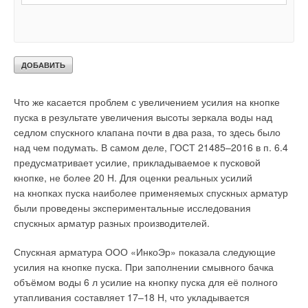
опубликованы в [2]. Из текста этой работы вытекает важный
факт, позволяющий сделать вывод, что при неизменных
геометрических параметрах спускного патрубка и седла
спускной арматуры можно получить расходы воды на смыв
большие, чем в традиционных условиях спуска.
Что же касается проблем с увеличением усилия на кнопке
пуска в результате увеличения высоты зеркала воды над
седлом спускного клапана почти в два раза, то здесь было
над чем подумать. В самом деле, ГОСТ 21485–2016 в п. 6.4
предусматривает усилие, прикладываемое к пусковой
кнопке, не более 20 Н. Для оценки реальных усилий
на кнопках пуска наиболее применяемых спускных арматур
были проведены экспериментальные исследования
спускных арматур разных производителей.
Спускная арматура ООО «ИнкоЭр» показала следующие
усилия на кнопке пуска. При заполнении смывного бачка
объёмом воды 6 л усилие на кнопку пуска для её полного
утапливания составляет 17–18 Н, что укладывается