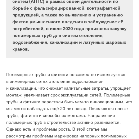
Например, на полном гостей трансатлантическом
задача перспективная и вполне осуществимая. В
систем (АПТС) в рамках своей деятельности по
лайнере, плывущем посреди океана, или
будущем специалисты заводов по производству
борьбе с фальсифицированной, контрафактной
в автомобильном тоннеле. Особенно опасны
унитазов должны знать, что уменьшение
продукцией, а также по выявлению и устранению
пожары, возникающие в местах, где ежедневно
гидравлического сопротивления каналов полости
фактов умышленного введения в заблуждение её
собирается большое количество людей:
обода и связанное с этим ухудшение очищения
потребителей, в июле 2020 года произвела закупку
метрополитен, высотные здания, больницы или
передней части чаши унитаза компенсируется
полимерных труб для систем отопления,
офисы…
увеличением расхода воды на смыв, то есть
водоснабжения, канализации и латунных шаровых
увеличением скорости её течения за счёт
кранов.
применения новой спускной арматуры с большим
расходом…
Несомненно, на ответственных объектах (как и на любых
других) должны использоваться противопожарные системы,
Полимерные трубы и фитинги повсеместно используются
способные в наикратчайший срок локализовать очаг
в инженерных сетях отопления водоснабжения
возгорания на большой площади без негативных
Строительные правила в США обязывают американских
и канализации, что снижает капитальные затраты, упрощает
последствий для людей, находящихся в зоне пожара.
строителей делать разводку канализации под перекрытиями
монтаж, увеличивает срок эксплуатации сетей. Полимерные
зданий. В результате расстояние между чашей унитаза
трубы и фитинги перестали быть чем-то инновационным, что
На строительном рынке объектов жилищного
и горизонтальными трубами канализации составляет
мы могли наблюдать ещё 20 лет назад. Появляются новые
и общественного назначения всё бóльшую популярность
внушительную величину (до 0,5 м). Последнее позволяет
трубы, фитинги и способы их монтажа. Направление
набирает автоматическая система пожаротушения
при спуске воды обеспечить сифонирующий эффект,
полимерных труб в строительстве активно развивается.
тонкораспыленной водой (ТРВ). Принцип пожаротушения
который как насос выкачивает содержимое унитаза
Однако есть и проблемы роста. В этой статье мы
ТРВ на сегодняшний день признан наиболее эффективным
в канализационную сеть. Это позволяет заокеанским
рассмотрим проблемы маркировки напорных полимерных