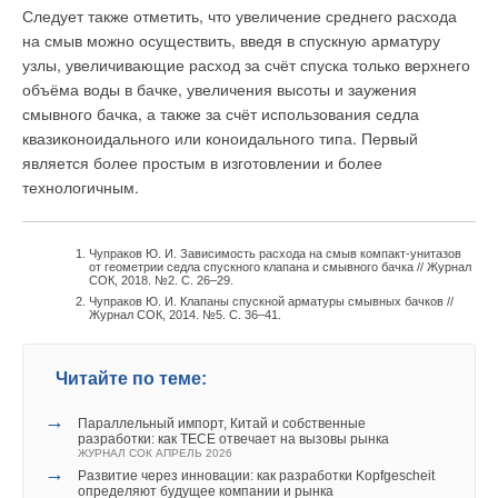
Следует также отметить, что увеличение среднего расхода
на смыв можно осуществить, введя в спускную арматуру
узлы, увеличивающие расход за счёт спуска только верхнего
объёма воды в бачке, увеличения высоты и заужения
смывного бачка, а также за счёт использования седла
квазиконоидального или коноидального типа. Первый
является более простым в изготовлении и более
технологичным.
Чупраков Ю. И. Зависимость расхода на смыв компакт-унитазов
от геометрии седла спускного клапана и смывного бачка // Журнал
СОК, 2018. №2. С. 26–29.
Чупраков Ю. И. Клапаны спускной арматуры смывных бачков //
Журнал СОК, 2014. №5. С. 36–41.
Читайте по теме:
→
Параллельный импорт, Китай и собственные
разработки: как TECE отвечает на вызовы рынка
ЖУРНАЛ СОК АПРЕЛЬ 2026
→
Развитие через инновации: как разработки Kopfgescheit
определяют будущее компании и рынка