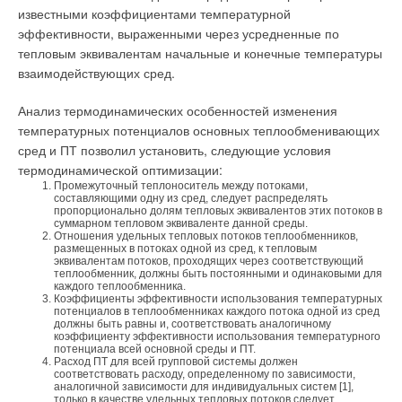
определенного «ноу-хау» внедрение ИТП может, наоборот,
известными коэффициентами температурной
визитной карточкой Парижа и Франции в целом.
увеличить текущие расходы управляющей компании.
эффективности, выраженными через усредненные по
тепловым эквивалентам начальные и конечные температуры
На следующий день российско-украинскую группу ждал
Принцип работы ИТП заключается в том, что тепловой пункт
взаимодействующих сред.
Версаль. Он находится в пригороде Парижа и был построен
находится непосредственно в здании, которое отапливается
для короля Людовика XIV, в состав комплекса входит дворец
и для которого готовится горячая вода. При этом к зданию
Анализ термодинамических особенностей изменения
и огромный парк. Версаль строился достаточно долго, на
подключены только три трубы: две для теплоносителя и одна
температурных потенциалов основных теплообменивающих
него были затрачены огромные суммы, но получившийся
для водоснабжения. Таким образом, упрощается структура
сред и ПТ позволил установить, следующие условия
дворец до сих пор волнует воображение. Сегодня Версаль
трубопроводов системы, и при плановом ремонте трасс
термодинамической оптимизации:
выглядит так же, как и при Людовике XIV.
сразу имеет место экономия на прокладке труб.
Промежуточный теплоноситель между потоками,
составляющими одну из сред, следует распределять
В парке архитекторами была придумана целая система
пропорционально долям тепловых эквивалентов этих потоков в
Управление контуром отопления
cуммарном тепловом эквиваленте данной среды.
фонтанов, которые до сих пор действуют. И наконец, все
Отношения удельных тепловых потоков теплообменников,
размещенных в потоках одной из сред, к тепловым
участники поездки получили возможность познакомиться с
Контроллер ИТП управляет тепловой мощностью отопления,
эквивалентам потоков, проходящих через соответствующий
Парижем лично. Все дни пребывания во Франции гостям
теплообменник, должны быть постоянными и одинаковыми для
изменяя температуру воды на отопления. Установка
каждого теплообменника.
сопутствовала отличная весенняя погода. Но за несколько
температуры отопления определяется по температуре
Коэффициенты эффективности использования температурных
часов до обратного вылета вдруг неожиданно пошел снег. По
потенциалов в теплообменниках каждого потока одной из сред
наружного воздуха и кривой отопления (погодозависимое
должны быть равны и, соответствовать аналогичному
свидетельству местных жителей, такого не случалось вот уже
управление). Кривая отопления определяется с учетом
коэффициенту эффективности использования температурного
19 лет. Однако участники поездки увидели в столь
потенциала всей основной среды и ПТ.
инерционности здания.
Расход ПТ для всей групповой системы должен
неожиданном природном явлении верный знак того, что
соответствовать расходу, определенному по зависимости,
аналогичной зависимости для индивидуальных систем [1],
обогрев от Noirot никогда не теряет свой актуальности.
Инерционность здания
только в качестве удельных тепловых потоков следует