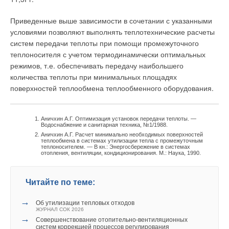
превышают номинальные. Пиковые нагрузки в лучшем
случае снижают экономию и срок эксплуатации компонентов,
Приведенные выше зависимости в сочетании с указанными
в худшем — могут вызвать сбой системы.
условиями позволяют выполнять теплотехнические расчеты
систем передачи теплоты при помощи промежуточного
Контроллер ИТП помогает избежать пиковых нагрузок при
теплоносителя с учетом термодинамически оптимальных
помощи функции ограничения мощности. Эта функция
режимов, т.е. обеспечивать передачу наибольшего
может работать при наличии узла учета, из которого
количества теплоты при минимальных площадях
получает соответствующую информацию. При обнаружении
поверхностей теплообмена теплообменного оборудования.
предельной максимальной нагрузки контроллер уменьшает
расход тепла в соответствии с установленным
ограничением.
Аничхин А.Г. Оптимизация установок передачи теплоты. —
Водоснабжение и санитарная техника, №1/1988.
Аничхин А.Г. Расчет минимально необходимых поверхностей
Управление контуром ГВС
теплообмена в системах утилизации тепла с промежуточным
теплоносителем. — В кн.: Энергосбережение в системах
отопления, вентиляции, кондиционирования. М.: Наука, 1990.
Важной частью ИТП является подсистема ГВС. В системе
теплоснабжения уже устаревшие накопительные системы
Читайте по теме:
ГВС вытесняются устройствами проточного подогрева воды
через быстродействующие теплообменники. Необходимость
→
Об утилизации тепловых отходов
развития именно таких систем обусловлена более строгими
ЖУРНАЛ СОК 2026
санитарными требованиями, направленными на снижение
→
Совершенствование отопительно-вентиляционных
систем коррекцией процессов регулирования