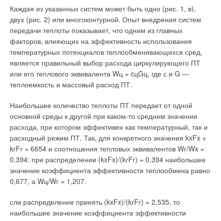
Индивидуальные тепловые пункты, получающие тепловую
предместьях расположен завод, выпускающий эксклюзивные
Каждая из указанных систем может быть одно (рис. 1, в),
энергию от ЦТП и обеспечивающие теплоснабжение объекта.
дизайнерские обогреватели
Campa
. Это предприятие входит
двух (рис. 2) или многоконтурной. Опыт внедрения систем
в одну группу компаний с Noirot. Известно, что для
Принципиальной особенностью решений Siemens является
передачи теплоты показывает, что одним из главных
производства электрических обогревателей и
то, что вся система основана на принципе двухтрубной
факторов, влияющих на эффективность использования
полотенцесушителей используется особая стеклокерамика и
разводки, которая является лучшим технико-экономическим
температурных потенциалов теплообменивающихся сред,
натуральная природная лава — базальт.
компромиссом. Такое решение позволяет снизить потери
является правильный выбор расхода циркулирующего ПТ
тепла и потребление электроэнергии в сравнении с широко
или его теплового эквивалента Wц = cцGц, где с и G —
Участники поездки на предприятия Campa были приятно
распространенными в России четырехтрубной или
теплоемкость и массовый расход ПТ.
удивлены, что обработка материалов, их обрезка, шлифовка
однотрубной с открытым водоразбором системами,
и полировка происходят здесь же, на заводах. Процесс
инвестиции в модернизацию которых без изменения их
Наибольшее количество теплоты ПТ передает от одной
изготовления техники Campa — исключительно ручной, с
структуры неэффективны.
основной среды к другой при каком-то среднем значении
многократным контролем качества. Стоит отметить, что
расхода, при котором эффективен как температурный, так и
контроль качества — главная гордость Campa. Производится
Расходы на обслуживание таких систем постоянно
расходный режим ПТ. Так, для конкретного значения kxFx +
контроль после каждой технологической операции и
увеличиваются. Между тем, именно экономический эффект
kгFг = 6654 и соотношения тепловых эквивалентов Wг/Wx =
проходит в два этапа: технологический тест и визуальный
является основным критерием целесообразности развития и
0,394: при распределении (kxFx)/(kгFг) = 0,394 наибольшее
контроль.
технического совершенствования системы. Очевидно, что
значение коэффициента эффективности теплообмена равно
при сооружении новых систем следует принимать
0,677, а Wц/Wг = 1,207.
При этом Campa делает акценты именно на качестве
апробированные на практике оптимальные решения. Если
выпускаемой продукции, а не на ее объеме. А эти стандарты
же речь идет о капитальном ремонте системы
сли распределение принять (kxFx)/(kгFг) = 2,535, то
заложены историей. Завод Campa был основан еще в 1853
теплоснабжения неоптимальной структуры, экономически
наибольшее значение коэффициента эффективности
г., а первый отопительный прибор вышел в свет в 1961 г.