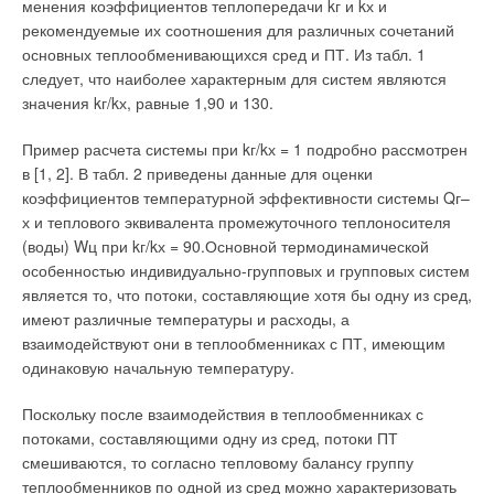
динамическими давлениями.
менения коэффициентов теплопередачи kг и kх и
частичку этой солнечной и гостеприимной страны, им были
рекомендуемые их соотношения для различных сочетаний
сделаны ценные подарки — коллекционные французские
Это гарантирует стабильную работу ИТП и одновременно
основных теплообменивающихся сред и ПТ. Из табл. 1
вина.
влечет за собой сокращение инвестиций на ИТП.
следует, что наиболее характерным для систем являются
Температура подачи из ЦТП корректируется в соответствии с
значения kг/kх, равные 1,90 и 130.
На этом деловая часть поездки подошла к концу, и все
температурным графиком по температуре наружного
участники направились в город, который заслуженно носит
воздуха с учетом летнего ограничения, которое зависит от
Пример расчета системы при kг/kх = 1 подробно рассмотрен
титул самой элегантной столицы мира, город, который
потребности системы ГВС в ИТП. Речь идет о
в [1, 2]. В табл. 2 приведены данные для оценки
называют «городом-государством Париж». Он через века
предварительной корректировке параметров теплоносителя,
коэффициентов температурной эффективности системы Qг–
пронес свидетельства далекого и славного прошлого и
что позволяет снизить потери тепла во вторичных трассах, а
х и теплового эквивалента промежуточного теплоносителя
романтизм настоящего. Организаторы постарались и на этот
также увеличить срок службы компонентов тепловой
(воды) Wц при kг/kх = 90.Основной термодинамической
раз, подготовив максимально насыщенную экскурсию по
автоматики в ИТП.
особенностью индивидуально-групповых и групповых систем
городу.
является то, что потоки, составляющие хотя бы одну из сред,
5. Индивидуальные тепловые пункты
имеют различные температуры и расходы, а
Гости полюбовались на живую историю города, его
взаимодействуют они в теплообменниках с ПТ, имеющим
выдающиеся памятники истории и культуры: Лувр, Собор
Работа ИТП влияет на экономичность всей системы
одинаковую начальную температуру.
Парижской Богоматери, Триумфальную арку, Елисейские
теплоснабжения. ИТП — стратегически важная часть
поля, площадь Согласия и, конечно же, Эйфелеву башню.
системы теплоснабжения. Переход от четырехтрубной
Поскольку после взаимодействия в теплообменниках с
системы к современной двухтрубной сопряжен с
потоками, составляющими одну из сред, потоки ПТ
ИНТЕРЕСНЫЙ ФАКТ:
Конвекторы Noirot установлены на
определенными трудностями. Во-первых, это влечет за
смешиваются, то согласно тепловому балансу группу
смотровых площадках Эйфелевой башни, в Версале и
собой необходимость инвестиций, во-вторых, без наличия
теплообменников по одной из сред можно характеризовать
других знаковых достопримечательностях, являющихся