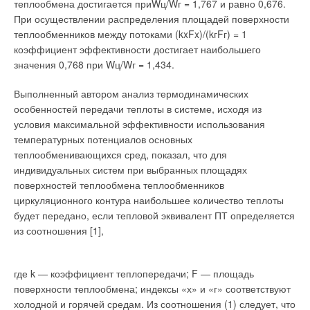
выгодно переходить к двухтрубной системе с
теплообмена достигается приWц/Wг = 1,767 и равно 0,676.
(несколько лет со дня основания предприятие производило
индивидуальными тепловыми пунктами в каждом доме.
При осуществлении распределения площадей поверхности
керамическую посуду). Вся история Noirot, а также Campa
теплообменников между потоками (kxFx)/(kгFг) = 1
представлена в музее истории этих предприятий, который
При обеспечении потребителей теплом и горячей водой
коэффициент эффективности достигает наибольшего
также посетили участники этой удивительной поездки.
управляющая компания несет постоянные расходы,
значения 0,768 при Wц/Wг = 1,434.
структура которых выглядит так:
ИНТЕРЕСНЫЙ ФАКТ:
В 60е гг. специалисты Campa
Выполненный автором анализ термодинамических
участвовали в государственной программе по переходу
затраты на выработку тепла для потребления;
особенностей передачи теплоты в системе, исходя из
Франции с напряжения 110 В на европейский стандарт 220
потери в источниках тепла из-за несовершенства
условия максимальной эффективности использования
способов выработки тепла;
В.
температурных потенциалов основных
потери тепла в тепловых магистралях;
теплообменивающихся сред, показал, что для
расходы на электроэнергию.
Следующий, главный этап поездки — прибытие в город Лан,
индивидуальных систем при выбранных площадях
где сосредоточено основное производство компании Noirot
поверхностей теплообмена теплообменников
Каждая из этих составляющих может быть снижена при
— завод по выпуску электрических конвекторов. Именно
циркуляционного контура наибольшее количество теплоты
оптимальном управлении и применения современных
здесь появляются на свет знаменитые Spot EII, Axane,
будет передано, если тепловой эквивалент ПТ определяется
средств автоматизации на каждом уровне.
Melodie Evolution, Verlys Evolution, Calidou Plus, Antichoc и
из соотношения [1],
R21. Первое, на что обратили внимание участники поездки,
2. Источники тепла
не раз бывавшие на заводах других компаний-
производителей конвекторов, — особая культура
где k — коэффициент теплопередачи; F — площадь
Известно, что для систем теплоснабжения
производства.
поверхности теплообмена; индексы «х» и «г» соответствуют
предпочтительными являются большие источники
холодной и горячей средам. Из соотношения (1) следует, что
комбинированной выработки тепла и электроэнергии или