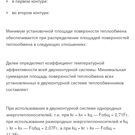
в первом контуре:
обратной воды первичного контура и контура отопления
контроллер снижает расход теплоносителя в первичном
во втором контуре:
контуре.
При этом снижается и пиковая нагрузка (рис. 1).Функция
Минимум установочной площади поверхности теплообмена
статического ограничения температуры обратной воды
обеспечивается при распределении площадей поверхностей
используется, если отопительные приборы в контуре
теплообмена в следующих отношениях:
отопления оборудованы термостатическими регуляторами
или если необходимо гарантировать выполнение условий
подключения теплового пункта к сети теплоснабжения. В
Далее определяют коэффициент температурной
этом случае контроллер снижает расход теплоносителя в
эффективности всей двухконтурной системы. Минимальная
первичном контуре при превышении заданного значения
суммарная площадь поверхностей теплообмена всех
температуры обратной воды.
установленных в двухконтурной системе теплообменников
составляет
Ограничение расхода или мощности ИТП
Компоненты ИТП и, тем самым, всей системы
При использовании в двухконтурной системе однородных
теплоснабжения рассчитаны и подобраны на основании
энерготеплоносителей, т.е. при kг = kх = kц — Fобщ = 2,71Fг,
номинальной нагрузки с определенным запасом. В
при использовании разнородных энерготеплоносителей и kц
динамических условиях работы системы теплоснабжения
> kг = kх — Fобщ = 2,07Fг, а при kц = kг > kх — Fобщ =
возникают пиковые нагрузки, которые значительно
11,3Fг.