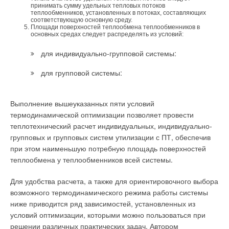
принимать сумму удельных тепловых потоков
теплообменников, установленных в потоках, составляющих
Инерционность зданий в большой степени влияет на
соответствующую основную среду.
Читайте по теме:
результат погодозависимого управления отоплением.
Площади поверхностей теплообмена теплообменников в
основных средах следует распределять из условий:
Современный контроллер ИТП должен учитывать этот
→
Электрические конвекторы: обзор рынка
влияющий фактор. Инерционность здания определяется
для индивидуально-групповой системы:
ЖУРНАЛ СОК МАЙ 2011
→
значением постоянной времени здания, которое находится в
Инфракрасные электрообогреватели
ЖУРНАЛ СОК МАРТ 2010
для групповой системы:
диапазоне от 10 ч у панельных домов до 35 ч у кирпичных
→
Noirot. Династия тепла
домов. Контроллер ИТП определяет на основании
ЖУРНАЛ СОК АВГУСТ 2008
→
постоянной времени здания так называемую
Электрические инфракрасные обогреватели
Выполнение вышеуказанных пяти условий
ЖУРНАЛ СОК МАЙ 2007
«комбинированную» температуру наружного воздуха,
→
термодинамической оптимизации позволяет провести
В центре внимания настенные электрические
которая и используется в качестве корректирующего сигнала
конвекторы
теплотехнический расчет индивидуальных, индивидуально-
ЖУРНАЛ СОК МАЙ 2004
в автоматической системе регулирования температуры воды
групповых и групповых систем утилизации с ПТ, обеспечив
на отопление.
при этом наименьшую потребную площадь поверхностей
теплообмена у теплообменников всей системы.
Сила ветра
Для удобства расчета, а также для ориентировочного выбора
Ветер существенно влияет на температуру помещения
возможного термодинамического режима работы системы
Уведомления отключены
особенно в высотных зданиях, расположенных на открытых
ниже приводится ряд зависимостей, установленных из
территориях. Алгоритм коррекции температуры воды на
Комментарии
условий оптимизации, которыми можно пользоваться при
отопление, учитывающий влияние ветра, обеспечивает до
решении различных практических задач. Автором