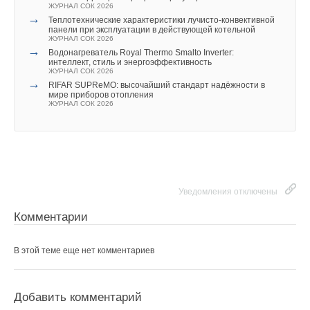
развития бактерий легионеллы, а также попытками
ЖУРНАЛ СОК 2026
минимизировать потери тепла, неизбежно возникающие при
→
Теплотехнические характеристики лучисто-конвективной
медленной работе больших систем.
панели при эксплуатации в действующей котельной
ЖУРНАЛ СОК 2026
→
Водонагреватель Royal Thermo Smalto Inverter:
Небольшие накопительные резервуары используются только
интеллект, стиль и энергоэффективность
ЖУРНАЛ СОК 2026
в качестве буферов в режимах максимальных пиковых
→
RIFAR SUPReMO: высочайший стандарт надёжности в
нагрузок. На основании современных гидравлических
мире приборов отопления
решений нагрева ГВС формируются следующие требования
ЖУРНАЛ СОК 2026
к системе автоматизации:
стабильная температура ГВС без скачков;
энергосбережение с использованием тепловой энергии
отопления;
надежная и долговременная работа исполнительных
Уведомления отключены
устройств автоматики;
снижение затрат на обслуживание загрязненных
Комментарии
теплообменников;
планирование обслуживания;
В этой теме еще нет комментариев
работа системы ГВС без сбоев.
Исполнительные компоненты автоматики
Добавить комментарий