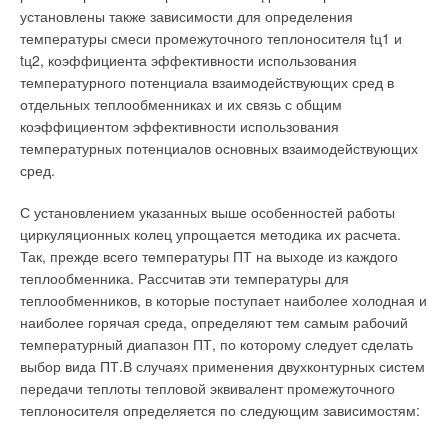
10 % экономии тепловой энергии.
В этой теме еще нет комментариев
установлены также зависимости для определения
температуры смеси промежуточного теплоносителя tц1 и
Ограничение температуры обратной воды
tц2, коэффициента эффективности использования
Добавить комментарий
температурного потенциала взаимодействующих сред в
Все описанные выше виды управления косвенно влияют на
отдельных теплообменниках и их связь с общим
снижение температуры обратной воды. Эта температура
Ваше имя *
коэффициентом эффективности использования
является главным показателем экономичной работы
температурных потенциалов основных взаимодействующих
системы теплоснабжения. При различных режимах работы
сред.
ИТП температура обратной воды может быть снижена при
Ваш E-mail *
помощи функций ограничения. Однако все функции
С установлением указанных выше особенностей работы
ограничения влекут за собой отклонения от комфортных
циркуляционных колец упрощается методика их расчета.
условий, и их применение должно иметь технико-
Так, прежде всего температуры ПТ на выходе из каждого
экономическое обоснование.
Текст комментария
теплообменника. Рассчитав эти температуры для
теплообменников, в которые поступает наиболее холодная и
В независимых схемах подключения контура отопления при
наиболее горячая среда, определяют тем самым рабочий
экономичной работе теплообменника разность температур
температурный диапазон ПТ, по которому следует сделать
обратной воды первичного контура и контура отопления не
выбор вида ПТ.В случаях применения двухконтурных систем
должна превышать 5 °С. Экономичность обеспечивается
передачи теплоты тепловой эквивалент промежуточного
функцией динамического ограничения температуры
теплоносителя определяется по следующим зависимостям:
обратной воды (DRT — differential of return temperature): при
превышении заданного значения разности температур