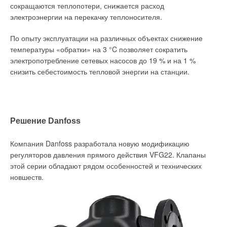
контроллерах семейства c.pCO и в максимальной степени
сокращаются теплопотери, снижается расход
Покупатели захлёбывались в море контрафакта и терялись в
использует расширенные возможности платформы.
электроэнергии на перекачку теплоносителя.
поисках достойного продукта. Честные производители несли
убытки из-за невозможности реализовать качественный, а,
Конфигурирование контроллера с установленным в него
По опыту эксплуатации на различных объектах снижение
следовательно, более дорогой продукт. Европейские
приложением может выполняться в заводских и в полевых
температуры «обратки» на 3 °C позволяет сократить
производители, конвейеры которых обслуживают не только
условиях с помощью пользовательского терминала,
электропотребление сетевых насосов до 19 % и на 1 %
Россию, но и все западные страны, не могли снижать
встроенного в контроллер, и программного мастера
снизить себестоимость тепловой энергии на станции.
качество в угоду цене, в результате чего многим пришлось
конфигурации.
существенно сократить присутствие на российском рынке.
Решение Danfoss
Компания Danfoss разработала новую модификацию
регуляторов давления прямого действия VFG22. Клапаны
этой серии обладают рядом особенностей и технических
новшеств.
Мастер конфигурации
(пример диалоговых окон — рис. 1)