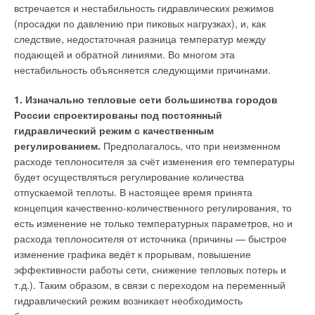
Однако шли годы, менялись люди, распадались и
встречается и нестабильность гидравлических режимов
появлялись страны, и в какой-то момент ГОСТы перестали
1. Возможность настройки под различные конфигурации
(просадки по давлению при пиковых нагрузках), и, как
быть чем-то обязательным. Из серьёзного документа,
индивидуального теплового пункта в полевых условиях без
следствие, недостаточная разница температур между
защищающего права потребителей, они превратились в
необходимости привлечения высококвалифицированных
подающей и обратной линиями. Во многом эта
громкое название, которое к месту и не к месту продолжали
программистов.
нестабильность объясняется следующими причинами.
произносить те, кому это было выгодно. Вопрос
«соответствуют ли ваши отопительные приборы ГОСТу» в
2. Поддержка до пяти контуров ИТП: до двух контуров
1. Изначально тепловые сети большинства городов
большинстве случаев вызывал улыбку и голословные
горячего водоснабжения (ГВС) и до трёх контуров отопления
России спроектированы под постоянный
убеждения — «конечно, соответствуют». Проверками никто
с возможностью дальнейшего расширения функционала
гидравлический режим с качественным
не озадачивался, ведь «джентльменам принято верить на
приложения в будущем.
регулированием.
Предполагалось, что при неизменном
слово». Либерализация рынка привела к появлению в
расходе теплоносителя за счёт изменения его температуры
отрасли отопления сотен никому неизвестных noname-
3. Поддержка различных коммуникационных протоколов для
будет осуществляться регулирование количества
продуктов. Такого «разнообразия» низкосортных радиаторов
интеграции в системы управления зданием (BMS) для
отпускаемой теплоты. В настоящее время принята
и конвекторов не существовало более нигде в мире. Орды
удалённого мониторинга и управления.
концепция качественно-количественного регулирования, то
поставщиков развязали нешуточную войну за кошельки
есть изменение не только температурных параметров, но и
отечественного потребителя, но инструментами борьбы
расхода теплоносителя от источника (причины — быстрое
стали не полезные «ноу-хау», а предложение максимально
изменение графика ведёт к прорывам, повышение
низкой цены.
эффективности работы сети, снижение тепловых потерь и
т.д.). Таким образом, в связи с переходом на переменный
В погоне за оптимизацией «серые» импортёры откровенно
гидравлический режим возникает необходимость
наплевали на теплотехнические параметры и безопасность.