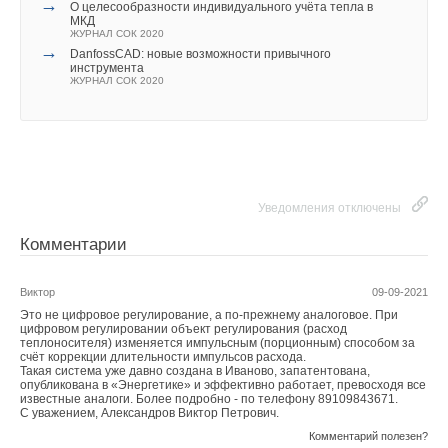
→
О целесообразности индивидуального учёта тепла в
→
Автоматика CAREL управляет климатом
МКД
ЖУРНАЛ СОК АВГУСТ 2006
ЖУРНАЛ СОК 2020
→
→
Увлажнители воздуха в турецких банях будут работать
DanfossCAD: новые возможности привычного
долго
инструмента
ЖУРНАЛ СОК АПРЕЛЬ 2004
ЖУРНАЛ СОК 2020
→
Влияние стак‑эффекта на систему противодымной
вентиляции в многоэтажных жилых зданиях
ЖУРНАЛ СОК ИЮНЬ 2026
→
Влияние параметров информационных потоков и типов
вычислительных нагрузок на энергоэффективность
систем обеспечения микроклимата центров обработки
данных
ЖУРНАЛ СОК ИЮНЬ 2026
Уведомления отключены
Комментарии
Виктор
09-09-2021
Это не цифровое регулирование, а по-прежнему аналоговое. При
Уведомления отключены
цифровом регулировании объект регулирования (расход
теплоносителя) изменяется импульсным (порционным) способом за
счёт коррекции длительности импульсов расхода.
Комментарии
Такая система уже давно создана в Иваново, запатентована,
опубликована в «Энергетике» и эффективно работает, превосходя все
известные аналоги. Более подробно - по телефону 89109843671.
В этой теме еще нет комментариев
С уважением, Александров Виктор Петрович.
Комментарий полезен?