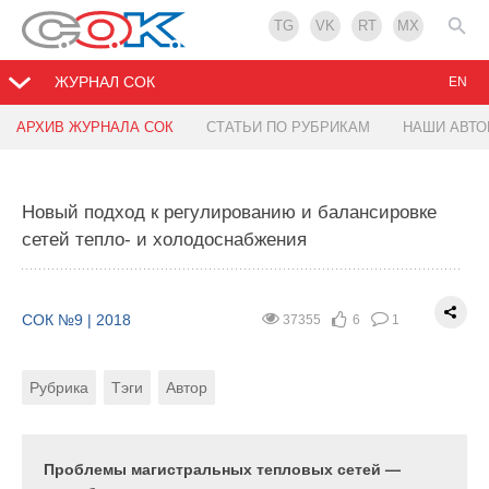
TG
VK
RT
MX
ЖУРНАЛ СОК
EN
АРХИВ ЖУРНАЛА СОК
СТАТЬИ ПО РУБРИКАМ
НАШИ АВТ
Сертификация приборов отопления — ключ к
Универсальное приложение Carel для
порядку
автоматизации индивидуальных тепловых
пунктов
Новый подход к регулированию и балансировке
сетей тепло- и холодоснабжения
СОК №9 | 2018
7298
1
0
СОК №9 | 2018
4684
1
0
Рубрика
Тэги
СОК №9 | 2018
37355
6
1
Рубрика
Тэги
Автор
Рубрика
Тэги
Автор
Когда-то давно государство жёстко регулировало
качество выпускаемой продукции, в том числе и
Компания CAREL уделяет большое внимание
отопительных приборов. Будь то крошечная игла
техническому сопровождению своей продукции, в
или огромный сложный станок — на всё были
частности — программной поддержке применения
Проблемы магистральных тепловых сетей —