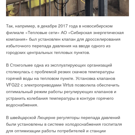
Наконец, при выборе оборудования того или иного
производителя систем автоматизации следует принять во
внимание, что наиболее востребованные на российском
рынке свободно программируемые контроллеры CAREL
Так, например, в декабре 2017 года в новосибирском
семейства c.pCO начиная с 2018 года производятся в
филиале «Тепловые сети» АО «Сибирская энергетическая
России. Продолжая долгосрочную стратегию развития на
компания» был установлен клапан для дросселирования
российском рынке, компания CAREL инвестирует в
избыточного перепада давления на вводе одного из
производство компонентов систем автоматизации в России,
городских центральных тепловых пунктов.
сделав их ещё более доступными для заказчиков из РФ и
стран Таможенного союза.
В Стокгольме одна из эксплуатирующих организаций
столкнулась с проблемой резких скачков температуры
Производимые в Российской Федерации свободно
горячей воды на тепловом пункте. Установка клапанов
программируемые контроллеры серий PR+D* и PR+P*
VFG22 с электроприводами Virtus позволила обеспечить
полностью совместимы с импортируемыми много лет
оптимальный режим работы регулирующих клапанов и
изделиями семейства c.pCOmini в аппаратном и
устранить колебания температуры в контуре горячего
программном плане. Также производимая в России серия
водоснабжения.
c.pCOmini имеет необходимые сертификаты, адаптирована к
требованиям технических регламентов стран Таможенного
В швейцарской Люцерне регуляторы перепада давлений
союза, а также к специфике рынка России и стран
были установлены в системе холодоснабжения госпиталя
Таможенного союза.
для оптимизации работы потребителей и станции