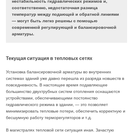
написаны и применялись государственные
свободно программируемых контроллеров.
нестабильность гидравлических режимов и,
стандарты. Поскольку ГОСТы не только
Многие годы заводы-изготовители
соответственно, недостаточная разница
существовали, но и выполнялись, покупатель был
промышленного климатического оборудования и
температур между подающей и обратной линиями
полностью уверен в качестве приобретаемого
инжиниринговые компании широко используют
— могут быть легко решены с помощью
товара.
бесплатные универсальные приложения для
современной регулирующей и балансировочной
вентиляционных установок, компрессорных
арматуры.
станций и других типовых систем, разработанные
инженерами российского представительства
CAREL. Очередным программным продуктом в
Текущая ситуация в тепловых сетях
этом ряду стало универсальное приложение для
управления индивидуальными тепловыми
Установка балансировочной арматуры во внутренних
пунктами.
системах зданий уже давно перешла из разряда новшеств в
повседневность. В настоящее время подавляющее
большинство двухтрубных систем отопления оснащаются
Необходимость создания приложения для управления
устройствами, обеспечивающими постоянство
индивидуальными тепловыми пунктами (ИТП) обусловлена
гидравлического режима в здании, — это позволяет
отсутствием на российском рынке решения для управления
минимизировать тепловые потери, обеспечить корректную и
ИТП, которое отвечало бы реальным требованиям
бесшумную работу терморегуляторов и т.д.
современного рынка автоматизации инженерного
оборудования зданий:
В магистралях тепловой сети ситуация иная. Зачастую