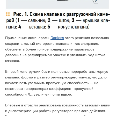
июля 2023 года.
наружного воздуха в соответствии с заданными кривыми
(погодное регулирование) или по постоянной уставке
подачи.
2. Контроль температуры в подающем и обратном
трубопроводах.
Применение инженерами
Danfoss
этого решения позволило
сохранить малый гистерезис клапана и, как следствие,
3. Ограничение производительности контуров для
обеспечить более точное поддержание параметров
обеспечения соответствия требованиям по температуре
давления на регулируемом участке и увеличить ход штока
обратной воды, возвращаемой в теплосеть.
клапана.
4. Управление группами циркуляционных насосов и насосов
В новой конструкции были полностью переработаны корпус
подпитки систем отопления и ГВС в автоматическом режиме
клапана, форма и размер регулирующего конуса, что дало
с защитой их от «сухого хода», автоматическое чередование
возможность увеличить пропускную способность — на
работы насосов через заданные интервалы времени для
некоторых типоразмерах коэффициент пропускной
обеспечения равномерной загрузки насосов, с аварийным
способности
K
увеличен почти вдвое.
вводом резерва.
vs
Отметим, что бренд Purmo всецело выступал и выступает за
введение обязательной сертификации. Ведь чем больше на
Впервые в отрасли реализована возможность автоматизации
5. Управление насосом, находящимся в дренажном приямке
рынке качественного товара, тем выше доверие
и диспетчеризации работы регуляторов прямого действия.
индивидуального теплового пункта.
потребителей. Кроме того, внедрение контроля неминуемо