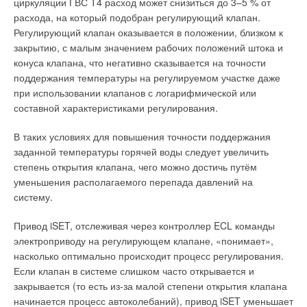
циркуляции ГВС Т4 расход может снизиться до 3–5 % от
Добавить комментарий
расхода, на который подобран регулирующий клапан.
Отличительной особенностью свободно программируемых
Регулирующий клапан оказывается в положении, близком к
Ваше имя *
контроллеров
CAREL
семейства c.pCO является
закрытию, с малым значением рабочих положений штока и
интегрированная поддержка подавляющего большинства
конуса клапана, что негативно сказывается на точности
коммуникационных протоколов, используемых в
поддержания температуры на регулируемом участке даже
Ваш E-mail *
современных системах управления зданием. Помимо
при использовании клапанов с логарифмической или
традиционно поддерживаемых Modbus RTU (ведущий и
составной характеристиками регулирования.
ведомый), Modbus IP (ведущий и ведомый), LON, KNX и
Текст комментария
других, в новой линейке реализована расширенная
В таких условиях для повышения точности поддержания
поддержка наиболее передового протокола — BACnet
заданной температуры горячей воды следует увеличить
(клиент и сервер) в вариантах MSTP и IP.
степень открытия клапана, чего можно достичь путём
уменьшения располагаемого перепада давлений на
Встроенный веб-сервер позволяет удалённо подключаться к
систему.
контроллерам c.pCO с помощью обычного браузера, при
этом пользователь имеет возможность видеть состояние
Привод iSET, отслеживая через контроллер ECL команды
экрана контроллера в окне браузера. В этом режиме
электроприводу на регулирующем клапане, «понимает»,
пользователь может управлять работой установки, нажимая
насколько оптимально происходит процесс регулирования.
виртуальные кнопки на изображении дисплея, что приводит к
Если клапан в системе слишком часто открывается и
срабатыванию соответствующих кнопок в реальном
закрывается (то есть из-за малой степени открытия клапана
контроллере. Встроенный веб-сервер обеспечивает
начинается процесс автоколебаний), привод iSET уменьшает