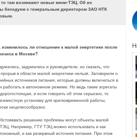
, то там возникают новые мини-ТЭЦ. Об их
ы беседуем с генеральным директором ЗАО НТК
ии ИТП в каждом доме, который осуществляет
овым.
емы дома к теплосети по зависимой схеме (график 95/70
 теплоноситель на отопление и локальное приготовление
ой вариант — установка квартирной станции на 10 (с
 ГВС) или 20 (отопление и параллельно ГВС) кВт
Н
сти, подключаемой к теплосети также по зависимой
 изменилось ли отношение к малой энергетике после
0 °С) с возможностью локального приготовления горячей
ризиса в Москве?
еплообменнике станции.
думались, задумались и руководители, но сказать, что
 прорыв в области малой энергетики нельзя. Заговорили о
ийных источников питания, которые должны включаться в
ттедже с высоким теплопотреблением и большим
и работать в автономном режиме. Но ведь такие агрегаты
водоразбора, то в схему ИТП включаются:
дорогостоящая, и если говорить об этом серьезно, то
всеместную установку для кратковременной работы,
лическая стрелка — служит для гидравлического
ески нецелесообразно.
ния сетевого насоса и насосов отопительных контуров
обстовавать решению проблемы могут объекты малой
еделительный коллектор;
ТЭЦ. Например, ГТУ ТЭЦ можно использовать и как
ные типы насосных групп, в зависимости от их
ионального назначения.
втономный, и как резервный источник питания. При этом