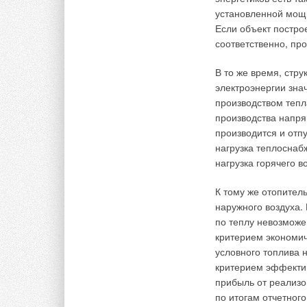
Добавить комментарий
установленной мощн
Если объект постро
Ваше имя *
Ваш E-mail *
соответственно, про
В то же время, стр
электроэнергии зна
Текст комментария
производством тепл
производства напря
производится и отп
нагрузка теплоснаб
нагрузка горячего в
К тому же отопител
наружного воздуха.
по теплу невозможе
критерием экономич
условного топлива 
критерием эффектив
прибыль от реализо
по итогам отчетного