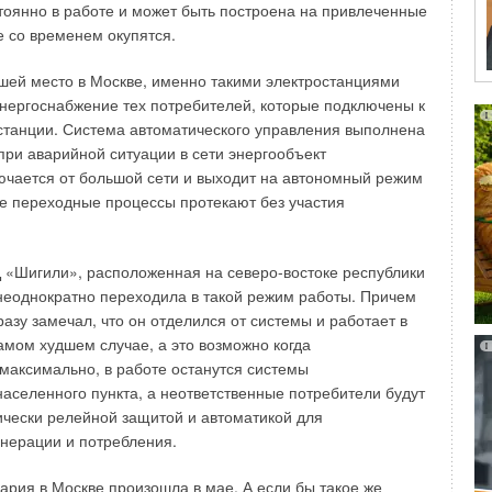
тоянно в работе и может быть построена на привлеченные
его водоснабжения, то этот вопрос решается с помощью
е со временем окупятся.
рис. 1), вода в которой готовится в мощном пластинчатом
анция являет собой аналог бойлера ГВС, имеет при этом
шей место в Москве, именно такими электростанциями
бариты, но работает только в системах с большой
нергоснабжение тех потребителей, которые подключены к
собностью по тепловой энергии (например, теплосеть).
станции. Система автоматического управления выполнена
ество горячей воды и ее циркуляция настраиваются
 при аварийной ситуации в сети энергообъект
идуально при помощи встроенной в станцию автоматики.
ючается от большой сети и выходит на автономный режим
се переходные процессы протекают без участия
служит только для приготовления горячей воды
 теплоносителя насосом станции от теплосети в момент
оттеджа занимает минимум места, т.к. оборудование
«Шигили», расположенная на северо-востоке республики
 стены. Применение оборудования «Майбес» позволяет
неоднократно переходила в такой режим работы. Причем
ый отдельно взятый дом в зависимости от желаемой
азу замечал, что он отделился от системы и работает в
самом худшем случае, а это возможно когда
максимально, в работе останутся системы
аселенного пункта, а неответственные потребители будут
чески релейной защитой и автоматикой для
длагаются станции LogoComfort RUS (рис. 2) со
нерации и потребления.
ровочной арматурой, отопительная нагрузка которых
 к теплосети по зависимой схеме, станция производит до
вария в Москве произошла в мае. А если бы такое же