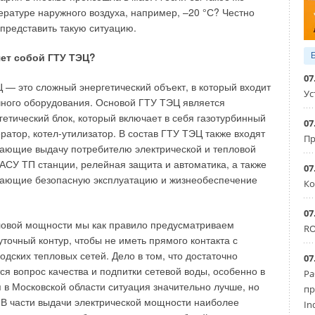
ды (нагрев на 45 °C).
ературе наружного воздуха, например, –20 °С? Честно
 представить такую ситуацию.
ция LogoComfort RUS работает от одного сетевого насоса
носитель в систему отопления дома. Для приготовления
яет собой ГТУ ТЭЦ?
нт ее разбора в станции срабатывает гидравлический
07
правляет теплоноситель в расположенный в станции
Ц — это сложный энергетический объект, в который входит
Ус
ного оборудования. Основой ГТУ ТЭЦ является
гетический блок, который включает в себя газотурбинный
07
инимальны (вxшxг — 800x600x210 мм), что позволяет
ратор, котел-утилизатор. В состав ГТУ ТЭЦ также входят
Пр
ользовать жилое пространство, причем в комплектации с
ающие выдачу потребителю электрической и тепловой
анция идеально вписывается в интерьер ванной комнаты
АСУ ТП станции, релейная защита и автоматика, а также
07
вающие безопасную эксплуатацию и жизнеобеспечение
Ко
 и LogoComfort RUS технически имеют разные принципы
07
нены на одной монтажной плате и поэтому имеют
ловой мощности мы как правило предусматриваем
RO
ы.
точный контур, чтобы не иметь прямого контакта с
дских тепловых сетей. Дело в том, что достаточно
07
оектированная подобным образом, гидравлически
я вопрос качества и подпитки сетевой воды, особенно в
Ра
ку нет необходимости согласовывать лимиты на газ для
я в Московской области ситуация значительно лучше, но
пр
ыгодно представляет такой проект.
 В части выдачи электрической мощности наиболее
In