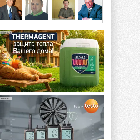
4 АВГУСТА 2026
Тепловые насосы в связке с
солнечной генерацией и
накопителем снижают
потребление на 60%
Реклама
Исследователи из Италии установили ...
4 АВГУСТА 2026
«РУСКЛИМАТ Fest 2026» в Уфе
собрал свыше 700 профи
климатической отрасли
Организатором выступил торгово-
производственный холдинг ...
3 АВГУСТА 2026
«Датарк» испытал модульный
ЦОД с плотностью 54 кВт на
Реклама
стойку
Испытания прошли на собственной
производственной площадке и были ...
3 АВГУСТА 2026
Samsung выпускает VRF-
систему DVM на R32
Линейка включает семь типоразмеров