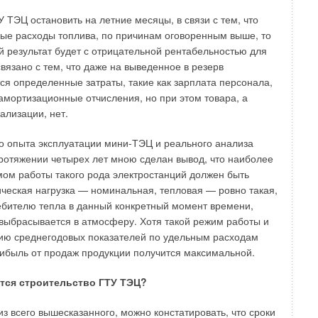
 ТЭЦ остановить на летние месяцы, в связи с тем, что
ые расходы топлива, по причинам оговоренным выше, то
 результат будет с отрицательной рентабельностью для
вязано с тем, что даже на выведенное в резерв
ся определенные затраты, такие как зарплата персонала,
амортизационные отчисления, но при этом товара, а
ализации, нет.
го опыта эксплуатации мини-ТЭЦ и реального анализа
ротяжении четырех лет мною сделан вывод, что наиболее
ом работы такого рода электростанций должен быть
ческая нагрузка — номинальная, тепловая — ровно такая,
ебителю тепла в данный конкретный момент времени,
выбрасывается в атмосферу. Хотя такой режим работы и
ию среднегодовых показателей по удельным расходам
рибыль от продаж продукции получится максимальной.
ется строительство ГТУ ТЭЦ?
из всего вышесказанного, можно констатировать, что сроки