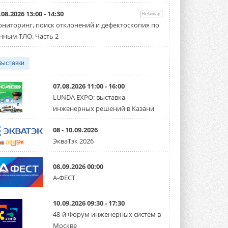
направление систем
охлаждения для ЦОД
.08.2026 13:00 - 14:30
Вебинар
Mitsubishi Electric создаёт в США новую
компанию MEHITS US Inc. ...
ниторинг, поиск отклонений и дефектоскопия по
31 ИЮЛЯ 2026
нным ТЛО. Часть 2
США запретили использование
иностранных инверторов
Выставки
28 июля 2026 года Федеральная
комиссия по связи США (FCC) обновила
свой специальный перечень Covered ...
07.08.2026 11:00 - 16:00
31 ИЮЛЯ 2026
LUNDA EXPO: выставка
инженерных решений в Казани
Уже через месяц в России
можно будет устанавливать
солнечные панели в МКД
08 - 10.09.2026
С 1 сентября снимается запрет на
ЭкваТэк 2026
микрогенерацию в многоквартирных ...
30 ИЮЛЯ 2026
08.09.2026 00:00
Канальные вентиляторы с ЕС-
А-ФЕСТ
двигателями Sysimple TRS EC
Poti
Новинка от Системэйр —
10.09.2026 09:30 - 17:30
прямоугольный канальный ...
30 ИЮЛЯ 2026
48-й Форум инженерных систем в
Москве