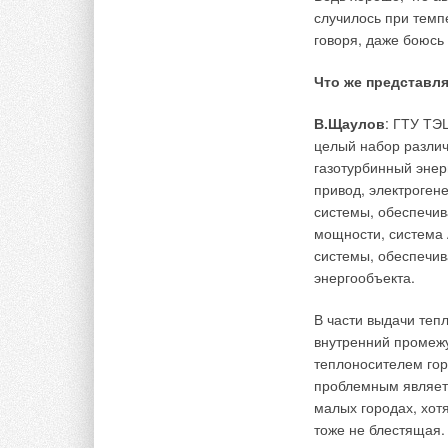
17 л/мин горячей во
случилось при темп
говоря, даже боюсь
Гидравлически стан
и направляют тепло
Что же представл
горячейводы в моме
привод, который на
В.Щаулов
: ГТУ ТЭ
теплообменник.
целый набор различ
газотурбинный энер
Габариты станции м
привод, электрогене
практически не исп
системы, обеспечив
внешним кожухом ст
мощности, система 
или кухни.
системы, обеспечи
энергообъекта.
Станции LogoFresh
действия, но выпол
В части выдачи теп
одинаковые габарит
внутренний промежу
теплоносителем горо
Схема поселка, спр
проблемным являетс
устойчива. Заказчи
малых городах, хот
каждого дома, что в
тоже не блестящая.