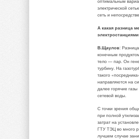
оптимальным вариа
Приготовление горя
электрической сеть
линии циркуляции г
сеть и непосредств
этим капитальные з
А какая разница 
Помимо всего проче
электростанциями
тепла и питьевой во
рассчитать тарифы
В.Щаулов
: Разниц
вода и все потребл
конечным продуктом
тело — пар. Он ген
К тому же подобны
турбину. На газоту
гибкими с точки зре
такого «посредника»
сервисном обслужи
направляются на си
далее горячие газы 
Помимо описанных 
сетевой воды.
предлагает широкий
водоснабжения, вкл
С точки зрения общ
приборы учета и ко
при полной утилиза
заказчика.
затрат на установл
ГТУ ТЭЦ во много р
лучшем случае заним