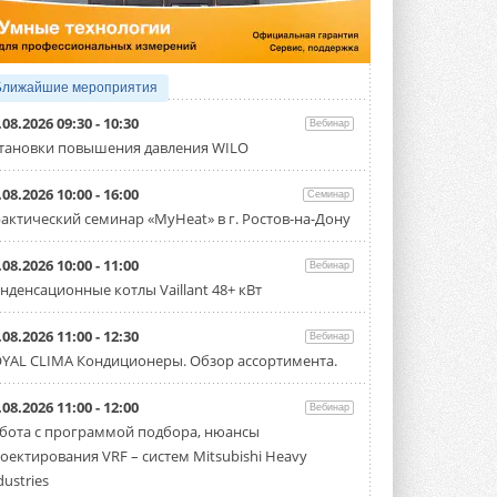
производительностью от 22,4 до 56 кВт.
Суммарная длина трубопроводов ...
3 АВГУСТА 2026
«СиСофт Девелопмент» подвел
Ближайшие мероприятия
итоги конкурса студенческих
проектов «ТИМ-лидеры 2026»
.08.2026 09:30 - 10:30
Вебинар
Новый сезон конкурса «ТИМ-лидеры»
тановки повышения давления WILO
стартует уже в сентябре 2026 года ...
3 АВГУСТА 2026
.08.2026 10:00 - 16:00
Семинар
«Русклимат» укрепляет
актический семинар «MyHeat» в г. Ростов-на-Дону
партнёрство за Уралом
Президент Омского землячества в
.08.2026 10:00 - 11:00
Вебинар
Москве Михаил Тимошенко посетил
Омск с трёхдневным рабочим визитом ...
нденсационные котлы Vaillant 48+ кВт
31 ИЮЛЯ 2026
.08.2026 11:00 - 12:30
Вебинар
Carrier модернизирует
YAL CLIMA Кондиционеры. Обзор ассортимента.
флагманский чиллер AquaEdge
19XR
Чиллер получил новую версию,
.08.2026 11:00 - 12:00
Вебинар
работающую на хладагенте R1234ze ...
бота с программой подбора, нюансы
31 ИЮЛЯ 2026
оектирования VRF – систем Mitsubishi Heavy
Mitsubishi расширяет
dustries