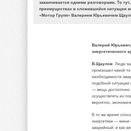
заканчивается одними разговорами. То тут
преимуществах в сложившейся ситуации м
Речь идет о создан
«Мотор Групп» Валерием Юрьевичем Щаул
присоединение сист
°С) и распределяет
горячей воды. Втор
режимом приоритета
отопительной мощно
Валерий Юрьевич,
схеме (график 95/7
энергетического к
воды в проточном т
В.Щаулов
: Люди за
Вариант 1
.
произошел какой-то
необходимости авар
Если говорить о ко
подобной ситуации 
количеством точек 
— вещь достаточно 
осуществлять их по
гидрав
вероятно, экономич
отделе
дома;
В то же время спос
распр
энергетики — мини-
различ
функц
аварийный, и как а