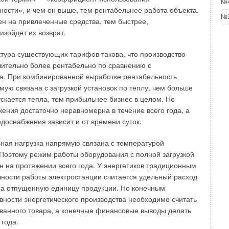
№4
ости», и чем он выше, тем рентабельнее работа объекта.
№3
ен на привлеченные средства, тем быстрее,
изойдет их возврат.
уктура существующих тарифов такова, что производство
чительно более рентабельно по сравнению с
а. При комбинированной выработке рентабельность
мую связана с загрузкой установок по теплу, чем больше
ускается тепла, тем прибыльнее бизнес в целом. Но
жения достаточно неравномерна в течение всего года, а
одоснабжения зависит и от времени суток.
ьная нагрузка напрямую связана с температурой
 Поэтому режим работы оборудования с полной загрузкой
н на протяжении всего года. У энергетиков традиционным
ности работы электростанции считается удельный расход
на отпущенную единицу продукции. Но конечным
ности энергетического производства необходимо считать
ванного товара, а конечные финансовые выводы делать
 года.