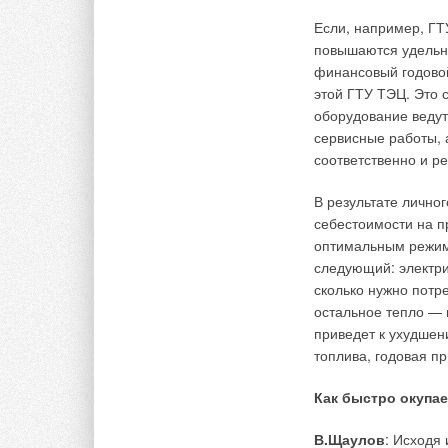
Если, например, ГТУ
повышаются удельн
финансовый годовой
этой ГТУ ТЭЦ. Это с
оборудование ведут
сервисные работы, 
соответственно и ре
В результате лично
себестоимости на п
оптимальным режим
следующий: электри
сколько нужно потр
остальное тепло — 
приведет к ухудшен
топлива, годовая п
Как быстро окупа
В.Щаулов
: Исходя 