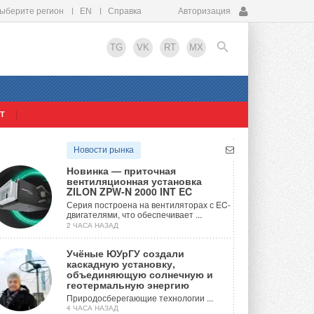
ыберите регион
EN
Справка
Авторизация
TG
VK
RT
MX
Т
EN
Новости рынка
Новинка — приточная
вентиляционная установка
ZILON ZPW-N 2000 INT EC
Серия построена на вентиляторах с EC-
двигателями, что обеспечивает ...
2 ЧАСА НАЗАД
Учёные ЮУрГУ создали
каскадную установку,
объединяющую солнечную и
геотермальную энергию
Природосберегающие технологии ...
4 ЧАСА НАЗАД