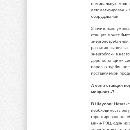
→
Читайте по теме:
Об утилизации
номинальную мощно
ЖУРНАЛ СОК ИЮ
автоматизирован и 
→
Совершенство
процессов ре
оборудования.
ЖУРНАЛ СОК ИЮ
→
Теплотехничес
Значительно уменьша
эксплуатации 
ЖУРНАЛ СОК ИЮ
станция может быст
→
Водонагревател
энергопотребления.
энергоэффект
ЖУРНАЛ СОК ИЮ
развития рыночных
→
RIFAR SUPReM
энергоблоки в нас
отопления
дорогостоящими си
ЖУРНАЛ СОК МА
паровых турбин не 
поставляемой проду
А если станция по
мощность?
Комментарии
В.Щаулов
: Незави
необходимость регу
В этой теме еще нет комментариев
гарантированного с
мини-ТЭЦ, один из 
энергетиков есть т