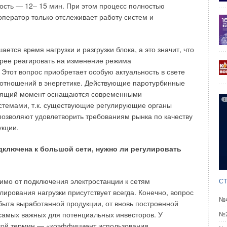
 тепловых отходов
сть — 12– 15 мин. При этом процесс полностью
НЬ 2026
оператор только отслеживает работу систем и
вание отопительно-вентиляционных систем коррекцией
гулирования
НЬ 2026
кие характеристики лучисто-конвективной панели при
ется время нагрузки и разгрузки блока, а это значит, что
в действующей котельной
НЬ 2026
рее реагировать на изменение режима
ь Royal Thermo Smalto Inverter: интеллект, стиль и
 Этот вопрос приобретает особую актуальность в свете
ивность
НЬ 2026
 отношений в энергетике. Действующие паротурбинные
O: высочайший стандарт надёжности в мире приборов
тоящий момент оснащаются современными
стемами, т.к. существующие регулирующие органы
Й 2026
позволяют удовлетворить требованиям рынка по качеству
кции.
дключена к большой сети, нужно ли регулировать
Уведомления отключены
симо от подключения электростанции к сетям
СТ
лирования нагрузки присутствует всегда. Конечно, вопрос
№4
быта выработанной продукции, от вновь построенной
самых важных для потенциальных инвесторов. У
№2
акой термин — «коэффициент использования