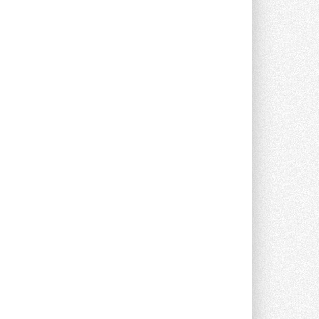
предложение оснащать все новые ...
1
28 ИЮЛЯ 2026
В Подмосковье запустят
производство холодильной
техники и теплообменного
оборудования
Проект реализует компания «ВЕЗА» ...
28 ИЮЛЯ 2026
Ридан объявил о старте продаж
автоматического
балансировочного клапана
Клапан APT‑R3 производится на заводе
в Лешково (Московская область) ...
27 ИЮЛЯ 2026
Шумоглушители собственного
производства от компании
TURKOV
Новая линейка пластинчатых
прямоугольных шумоглушителей ...
27 ИЮЛЯ 2026
Aquatherm Almaty 2026:
ключевая платформа для
развития инженерных систем