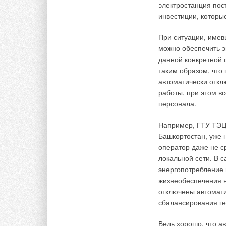
электростанция пос
Что касается горяч
инвестиции, которы
станции LogoFresh (
теплообменнике. Ст
При ситуации, имев
предельно малые га
можно обеспечить э
аккумулирующей спо
данной конкретной 
Производимое колич
таким образом, что
потребителем индив
автоматически откл
работы, при этом в
Cтанция LogoFresh 
персонала.
посредством подачи
водоразбора. ИТП к
Например, ГТУ ТЭЦ 
размещается вдоль
Башкортостан, уже 
комплектовать кажд
оператор даже не ср
заказчиком схемы.
локальной сети. В 
энергопотребление 
Вариант 2
.
жизнеобеспечения н
отключены автомати
Для таунхаусов пре
сбалансирования ге
встроенной баланси
также подключается
Ведь хорошо, что а