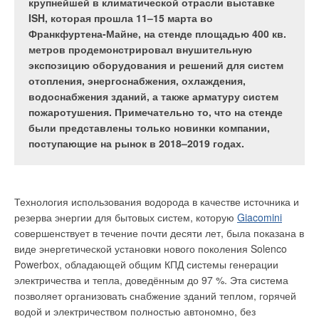
охлаждение воды в местах системы, лежащих
теплоэлектрогенератор на твёрдом топливе с
крупнейшей в климатической отрасли выставке
выше котла, способствует созданию
воздушной турбиной, работающей в составе с
ISH, которая прошла 11–15 марта во
положительно действующего давления». Это
генератором, компрессором. Предлагаемое
Франкфуртена-Майне, на стенде площадью 400 кв.
позволяет в гравитационных системах отказаться
преобразование тепловой энергии сгораемого
метров продемонстрировал внушительную
от тепловой изоляции главного стояка,
твёрдого топлива является примером
экспозицию оборудования и решений для систем
устройство которой более 80 лет рекомендуют в
использования воздушной турбины как силового
отопления, энергоснабжения, охлаждения,
учебниках и справочнике проектировщика.
агрегата, а в качестве рабочего тела
водоснабжения зданий, а также арматуру систем
использующего смесь продуктов сгорания
пожаротушения. Примечательно то, что на стенде
топлива и воздуха. В этом, помимо использования
были представлены только новинки компании,
твёрдого топлива, заключается новизна данной
поступающие на рынок в 2018–2019 годах.
Естественное циркуляционное давление является основным
технологии.
в гравитационной системе и дополнительным в насосной
системе водяного отопления. Оно возникает только в
вертикальной системе и определяется как разность
Технология использования водорода в качестве источника и
гидростатических давлений двух столбов (подъёмного и
Сегодня никто не знает ответа на вопрос, каким будет облик
резерва энергии для бытовых систем, которую
Giacomini
опускного) воды одинаковой высоты, но разной плотности.
энергетики будущего. Территория России огромна, а
совершенствует в течение почти десяти лет, была показана в
заселена неравномерно. Исходя из этого, централизованно
виде энергетической установки нового поколения Solenco
По вопросу его определения в литературе имеются
обеспечить теплом и электроэнергией отдельные анклавы
Powerbox, обладающей общим КПД системы генерации
противоречивые указания. Например, в учебниках
проживания населения и производств непросто и дорого.
электричества и тепла, доведённым до 97 %. Эта система
профессора Б. М. Аше утверждается, что одним из условий
Затраты на энергообеспечение повысились. Минэнерго
позволяет организовать снабжение зданий теплом, горячей
циркуляции воды в кольце является то, «
чтобы точки
оценило потребность в инвестициях в ветхие теплосети в
водой и электричеством полностью автономно, без