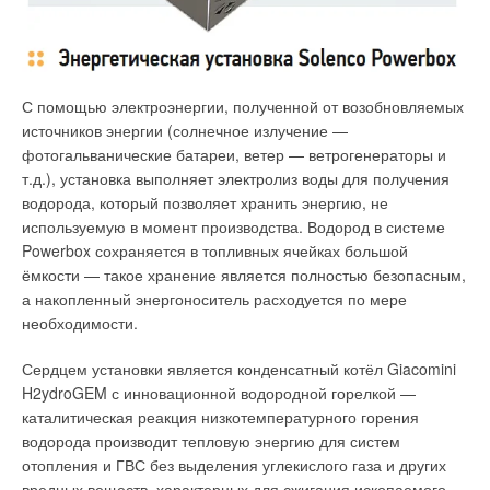
высотой около 700 мм и диаметром 100 мм, которые
организовывать автономное энергоснабжение будет
заполнялись льдом. Для удаления из них талой воды дно
дешевле.
сосудов имело отверстие. Применительно к условиям
опытов сосуды могли быть перемещены по вертикали.
Альтернативой централизованному производству тепла и
С помощью электроэнергии, полученной от возобновляемых
электроэнергии становится автономное энергоснабжение,
источников энергии (солнечное излучение —
основой которого являются теплоэлектрогенераторы малой
фотогальванические батареи, ветер — ветрогенераторы и
и средней мощности, работающие на твёрдом топливе.
т.д.), установка выполняет электролиз воды для получения
водорода, который позволяет хранить энергию, не
используемую в момент производства. Водород в системе
Powerbox сохраняется в топливных ячейках большой
ёмкости — такое хранение является полностью безопасным,
а накопленный энергоноситель расходуется по мере
необходимости.
Сердцем установки является конденсатный котёл Giacomini
H2ydroGEM с инновационной водородной горелкой —
каталитическая реакция низкотемпературного горения
водорода производит тепловую энергию для систем
отопления и ГВС без выделения углекислого газа и других
вредных веществ, характерных для сжигания ископаемого