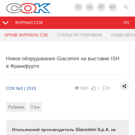
TG
VK
RT
MX
ЖУРНАЛ СОК
EN
АРХИВ ЖУРНАЛА СОК
СТАТЬИ ПО РУБРИКАМ
НАШИ АВТ
Исследование естественного циркуляционного
Эжекторно-турбинный теплоэлектрогенератор на
давления в системах водяного отопления
твёрдом топливе
Новое оборудование Giacomini на выставке ISH
в Франкфурте
СОК №3 | 2019
СОК №3 | 2019
6745
5798
4
2
0
0
Рубрика
Рубрика
Автор
Тэги
Автор
СОК №3 | 2019
3805
1
0
Рубрика
Тэги
Замеры на экспериментальном контуре системы
В качестве приоритетного направления
отопления и расчёты естественного
применительно к небольшим распределённым
циркуляционного давления позволяют сделать
объектам сельскохозяйственного назначения
вывод о правильности публикации, что «всякое
предлагается использовать
Итальянский производитель Giacomini S.p.A. на