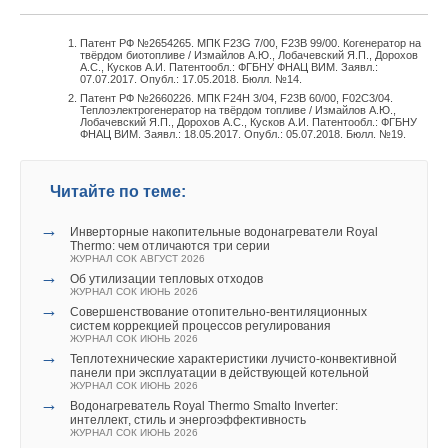
Патент РФ №2654265. МПК F23G 7/00, F23B 99/00. Когенератор на
твёрдом биотопливе / Измайлов А.Ю., Лобачевский Я.П., Дорохов
А.С., Кусков А.И. Патентообл.: ФГБНУ ФНАЦ ВИМ. Заявл.:
07.07.2017. Опубл.: 17.05.2018. Бюлл. №14.
Патент РФ №2660226. МПК F24H 3/04, F23B 60/00, F02C3/04.
Теплоэлектрогенератор на твёрдом топливе / Измайлов А.Ю.,
Лобачевский Я.П., Дорохов А.С., Кусков А.И. Патентообл.: ФГБНУ
ФНАЦ ВИМ. Заявл.: 18.05.2017. Опубл.: 05.07.2018. Бюлл. №19.
Читайте по теме:
→
Инверторные накопительные водонагреватели Royal
Thermo: чем отличаются три серии
ЖУРНАЛ СОК АВГУСТ 2026
→
Об утилизации тепловых отходов
ЖУРНАЛ СОК ИЮНЬ 2026
→
Совершенствование отопительно-вентиляционных
систем коррекцией процессов регулирования
ЖУРНАЛ СОК ИЮНЬ 2026
→
Теплотехнические характеристики лучисто-конвективной
панели при эксплуатации в действующей котельной
ЖУРНАЛ СОК ИЮНЬ 2026
→
Водонагреватель Royal Thermo Smalto Inverter:
интеллект, стиль и энергоэффективность
ЖУРНАЛ СОК ИЮНЬ 2026