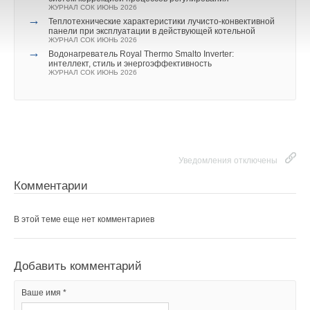
ЖУРНАЛ СОК ИЮНЬ 2026
→
Теплотехнические характеристики лучисто-конвективной
панели при эксплуатации в действующей котельной
ЖУРНАЛ СОК ИЮНЬ 2026
→
Водонагреватель Royal Thermo Smalto Inverter:
интеллект, стиль и энергоэффективность
Пеллеты — экологически безопасное биотопливо,
ЖУРНАЛ СОК ИЮНЬ 2026
получаемое из отходов сельского хозяйства (лузга
Главное
Библиотека
подсолнечника, солома, стебель кукурузы и т.п.), древесных
отходов, торфа и т.д.
Подписка
Реклама
Информация
Теплоэлектрогенераторы на пеллетах, имеющие
благоприятные массогабаритные, экологические и
Уведомления отключены
© 2002 - 2026 OOO Издательский дом «МЕДИА ТЕХНОЛОДЖИ» +7 (495) 665-00-
00
производственнотехнологические показатели, являются
Комментарии
перспективными автономными энергетическими установками
для освоения развивающихся и энергодефицитных районов
страны и решения задач:
В этой теме еще нет комментариев
автономного энергоснабжения коттеджных посёлков и
деревень, во многих из которых до сих пор не решён
Добавить комментарий
вопрос централизованного снабжения тепловой и
электрической энергией;
Ваше имя *
очищения лесов от накопившихся отходов