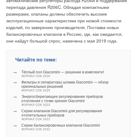
однотрубная насосная система с нижней разводкой обеих
автоматические регуляторы расхода R206A и поддержания
Однако такие автономные источники энергии (и дизельные, и
магистралей (с П-образными стояками).
перепада давления R206C. Обладая компактными
газопоршневые) в большинстве случаев ориентированы
размерами, клапаны должны обеспечить высокие
Вариант 3.
Условно принято, что подъёмный (главный) стояк
только на использование газа и в основном продуктов
эксплуатационные характеристики при низкой стоимости
и горизонтальные участки идеально заизолированы, в
нефтепереработки.
изделий, по заверению производителя. Поставка новых
опускном стояке вода будет равномерно остывать от 80 до
балансировочных клапанов в Россию, где, как ожидается,
Таким образом, назрела насущная необходимость развития
60 °C:
они найдут большой спрос, намечена с мая 2019 года.
распределённой генерации с условием одновременного
р
= 9,81 × 4,0 × (977,81 – 971,83) = 234 Па,
решения проблем экологической безопасности
энергоснабжения.
Читайте по теме:
где 977,81 кг/м³ — величина плотности воды в опускном
→
стояке при температуре
t
= (80 + 60)/2 = 70 °C; 971,83 кг/м³
Широкое использование автономных источников энергии,
Тёплый пол Giacomini — решение в комплекте!
ЖУРНАЛ СОК 2026
— плотность воды в главном стояке при температуре t = 80
работающих на местном топливе, отражает мировую
→
Фильтры и сепараторы шлама Giacomini — обзор
°C.
тенденцию к ресурсосбережению. Данное направление
оригинальных решений
ЖУРНАЛ СОК 2025
интенсивно развивается в странах, имеющих значительные
→
Энергосберегающее регулирование приборов
Прототипом системы по варианту 3 является вертикальная
запасы биоресурсов (леса, торфа и т.д.). Многие регионы
отопления с точки зрения Giacomini
система водяного отопления с верхней разводкой.
ЖУРНАЛ СОК 2023
России обладают огромными запасами местного дешёвого
→
Серии клапанов Giacomini для регулирования
биотоплива, которые могут быть использованы в
отопительных приборов
Приведённые расчёты по формуле 1 подтвердили
энергетических целях. А использование энергии солнца и
ЖУРНАЛ СОК 2022
→
результаты визуальных наблюдений, что «
всякое
Серии балансировочных клапанов Giacomini
ветра в России малоэффективно и дорого.
ЖУРНАЛ СОК 2022
охлаждение воды в местах системы, лежащих выше