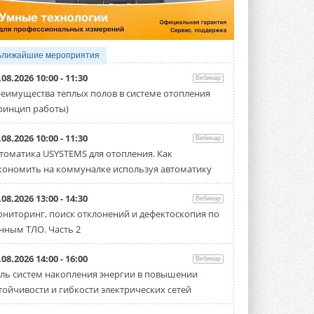
Организатором выступил торгово-
производственный холдинг ...
3 АВГУСТА 2026
«Датарк» испытал модульный
Ближайшие мероприятия
ЦОД с плотностью 54 кВт на
стойку
.08.2026 10:00 - 11:30
Вебинар
Испытания прошли на собственной
еимущества теплых полов в системе отопления
производственной площадке и были ...
ринцип работы)
3 АВГУСТА 2026
Samsung выпускает VRF-
.08.2026 10:00 - 11:30
Вебинар
систему DVM на R32
томатика USYSTEMS для отопления. Как
Линейка включает семь типоразмеров
кономить на коммуналке используя автоматику
производительностью от 22,4 до 56 кВт.
Суммарная длина трубопроводов ...
3 АВГУСТА 2026
.08.2026 13:00 - 14:30
Вебинар
ниторинг, поиск отклонений и дефектоскопия по
«СиСофт Девелопмент» подвел
нным ТЛО. Часть 2
итоги конкурса студенческих
проектов «ТИМ-лидеры 2026»
Новый сезон конкурса «ТИМ-лидеры»
.08.2026 14:00 - 16:00
Вебинар
стартует уже в сентябре 2026 года ...
ль систем накопления энергии в повышении
3 АВГУСТА 2026
тойчивости и гибкости электрических сетей
«Русклимат» укрепляет