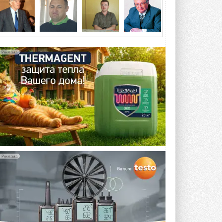
5 АВГУСТА 2026
21-й ежегодный форум
«ЦОД-2026»
Мероприятие пройдет 2-3 сентября в
отеле Radisson Slavyanskaya. Форум
Реклама
посетит более двух тысяч участников ...
5 АВГУСТА 2026
Китайская Shenling представила
линейку тепловых насосов
«воздух-вода» на R290
Серия ThermaX R290 All-In-One
включает три модели ...
4 АВГУСТА 2026
Тепловые насосы в связке с
солнечной генерацией и
Реклама
накопителем снижают
потребление на 60%
Исследователи из Италии установили ...
4 АВГУСТА 2026
«РУСКЛИМАТ Fest 2026» в Уфе
собрал свыше 700 профи
климатической отрасли