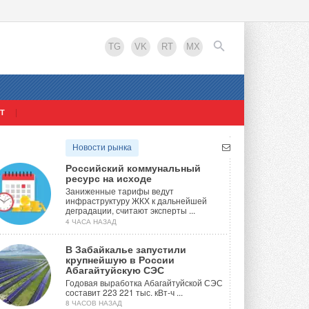
TG
VK
RT
MX
Т
EN
Новости рынка
Российский коммунальный
ресурс на исходе
Заниженные тарифы ведут
инфраструктуру ЖКХ к дальнейшей
деградации, считают эксперты ...
4 ЧАСА НАЗАД
В Забайкалье запустили
крупнейшую в России
Абагайтуйскую СЭС
Годовая выработка Абагайтуйской СЭС
составит 223 221 тыс. кВт-ч ...
8 ЧАСОВ НАЗАД