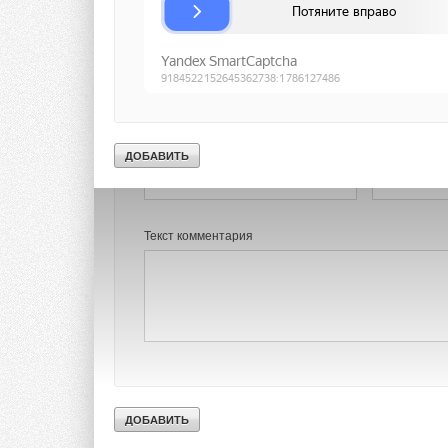
→
Особенности 
ЖУРНАЛ СОК ЯН
В этой теме еще нет комментариев
Добавить комментарий
Комментарии
Ваше имя *
Ваш E-mail *
В этой теме еще нет комментариев
Текст комментария
Добавить комментарий
Ваше имя *
Ваш E-mail *
Текст комментария