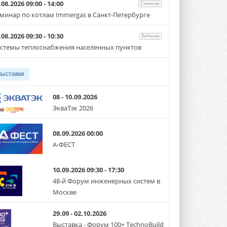
партнёрство за Уралом
.08.2026 09:00 - 14:00
Семинар
Президент Омского землячества в
минар по котлам Immergas в Санкт-Петербурге
Москве Михаил Тимошенко посетил
Омск с трёхдневным рабочим визитом ...
31 ИЮЛЯ 2026
.08.2026 09:30 - 10:30
Вебинар
стемы теплоснабжения населенных пунктов
Carrier модернизирует
флагманский чиллер AquaEdge
19XR
Выставки
Чиллер получил новую версию,
работающую на хладагенте R1234ze ...
31 ИЮЛЯ 2026
08 - 10.09.2026
ЭкваТэк 2026
Mitsubishi расширяет
направление систем
охлаждения для ЦОД
08.09.2026 00:00
Mitsubishi Electric создаёт в США новую
компанию MEHITS US Inc. ...
А-ФЕСТ
31 ИЮЛЯ 2026
10.09.2026 09:30 - 17:30
США запретили использование
иностранных инверторов
48-й Форум инженерных систем в
28 июля 2026 года Федеральная
Москве
комиссия по связи США (FCC) обновила
свой специальный перечень Covered ...
31 ИЮЛЯ 2026
29.09 - 02.10.2026
Выставка - Форум 100+ TechnoBuild