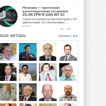
Новинка — приточная
вентиляционная установка
ZILON ZPW-N 2000 INT EC
Серия построена на вентиляторах с EC-
двигателями, что обеспечивает ...
ВЧЕРА
аши авторы
Учёные ЮУрГУ создали
Обновить
Все
каскадную установку,
объединяющую солнечную и
геотермальную энергию
Природосберегающие технологии ...
ВЧЕРА
Для Арктики создали
технологию защиты
ветрогенераторов от аварий
Разработка учитывает влияние
мерзлоты, обледенения и снеговых ...
ВЧЕРА
Гибридный тепловой насос PV/T
с одним общим испарителем
Исследователи предложили
конструкцию двухисточникового ...