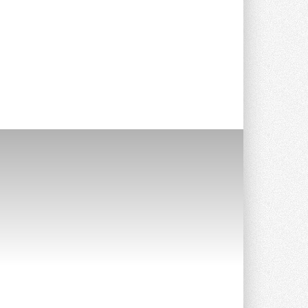
опроса Daikin о восприятии жары ...
28 ИЮЛЯ 2026
CDU производства LG прошёл
валидацию NVIDIA для ИИ-дата-
центров
Компания становится официальным
партнёром NVIDIA по системам ...
28 ИЮЛЯ 2026
В Великобритании предлагают
сделать кондиционирование
обязательным для новостроек
Либеральные демократы внесли
предложение оснащать все новые ...
1
28 ИЮЛЯ 2026
В Подмосковье запустят
производство холодильной
техники и теплообменного
оборудования
Проект реализует компания «ВЕЗА» ...
28 ИЮЛЯ 2026
Ридан объявил о старте продаж
автоматического
балансировочного клапана