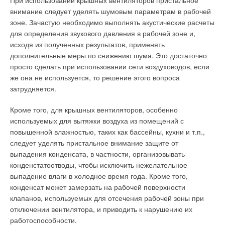
При использовании крышных вентиляторов пристальное
внимание следует уделять шумовым параметрам в рабочей
зоне. Зачастую необходимо выполнять акустические расчеты
Читайте по теме:
для определения звукового давления в рабочей зоне и,
исходя из полученных результатов, применять
→
Пять лайфхаков для экономии горячей воды
ЖУРНАЛ СОК МАЙ 2020
дополнительные меры по снижению шума. Это достаточно
→
Проекты года. Инженерные системы с пресс-фитингами
просто сделать при использовании сети воздуховодов, если
Viega системы Labs-free на лакокрасочном производстве
же она не используется, то решение этого вопроса
ЖУРНАЛ СОК ЯНВАРЬ 2020
→
Итоги года. Viega — о качестве, технологиях и
затрудняется.
комплексной выгоде клиента
ЖУРНАЛ СОК ДЕКАБРЬ 2019
→
Кроме того, для крышных вентиляторов, особенно
Разработка Viega меняет экономику монтажа систем
водопровода и отопления
используемых для вытяжки воздуха из помещений с
ЖУРНАЛ СОК ИЮЛЬ 2019
повышенной влажностью, таких как бассейны, кухни и т.п.,
→
Тёплые полы: современные решения и рыночные
тенденции
следует уделять пристальное внимание защите от
ЖУРНАЛ СОК ИЮНЬ 2019
выпадения конденсата, в частности, организовывать
конденстатоотводы, чтобы исключить нежелательное
выпадение влаги в холодное время года. Кроме того,
конденсат может замерзать на рабочей поверхности
клапанов, используемых для отсечения рабочей зоны при
отключении вентилятора, и приводить к нарушению их
Уведомления отключены
работоспособности.