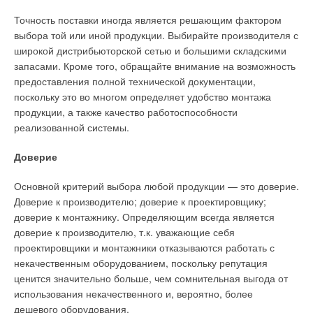
Стоит также отметить быстрое развитие российского рынка.
Точность поставки иногда является решающим фактором
Текст комментария
Масштаб строительства и разнообразие проектов
выбора той или иной продукции. Выбирайте производителя с
впечатляют. Времена, когда все решала цена, уходят в
широкой дистрибьюторской сетью и большими складскими
прошлое. Сейчас все больше преобладают такие
запасами. Кроме того, обращайте внимание на возможность
параметры, как качество, надежность, скорость монтажа,
предоставления полной технической документации,
долговечность и современный дизайн продукции — как раз
поскольку это во многом определяет удобство монтажа
то, чем известна продукция фирмы Viega во всем мире.
продукции, а также качество работоспособности
реализованной системы.
Когда фирма Viega пришла на российский рынок и
каковы дальнейшие планы Вашей компании в России?
Доверие
Д.Т.
: На российском рынке мы начали свою деятельность
Основной критерий выбора любой продукции — это доверие.
около девяти лет назад. Первыми поставками стали сифоны
Доверие к производителю; доверие к проектировщику;
и пресс-фитинги из меди. Еще в 1999 году в вашей стране
доверие к монтажнику. Определяющим всегда является
появились первые объекты на наших медных пресс-
доверие к производителю, т.к. уважающие себя
фитингах абсолютно инновационной в те годы системы
проектировщики и монтажники отказываются работать с
Profipress. Эта разработка фирмы Viega универсальна и
некачественным оборудованием, поскольку репутация
может применяться для монтажа водопровода, отопления и
ценится значительно больше, чем сомнительная выгода от
внутренних газовых сетей.
использования некачественного и, вероятно, более
дешевого оборудования.
Растущий российский рынок, безусловно, представляет для