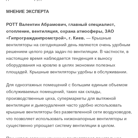
нас большой интерес. В России география наших дилеров
МНЕНИЕ ЭКСПЕРТА
довольно широка: от Калининграда до Красноярска.
Интересны и объекты, на которых смонтированы и
РОТТ Валентин Абрамович, главный специалист,
эксплуатируются наши металлические пресс-системы. Это и
отопление, вентиляция, охрана атмосферы, ЗАО
нефтеналивная платформа в Балтийском море, и
«Гипрогражданпромстрой», г. Киев.
— Крышные
Международный дом музыки в Москве, и IKEA в
вентиляторы на сегодняшний день являются очень удобным
СанктПетербурге. Есть объекты во многих других регионах,
решением целого ряда задач по вентиляции. В частности, в
например, в Якутии.
настоящее время наблюдается тенденция к выносу
оборудования на кровлю в целях экономии полезных
В этом году мы планируем открыть официальное
площадей. Крышные вентиляторы удобны в обслуживании.
представительство в Москве. Увеличиваем штат сотрудников.
Таким образом, наше присутствие в России, в том числе и
Для одноэтажных помещений с большим единым объемом
региональное, постоянно расширяется. В России одной из
обслуживаемых помещений, таких как склады,
главных стратегических задач мы считаем обучение
производственные цеха, супермаркеты для вытяжной
инженеров, строителей, проектировщиков, монтажников.
вентиляции и дымоудаления часто удобно использовать
Далеко не все российские специалисты знают современные
крышные вентиляторы без разветвленной сети воздуховодов,
водопроводно-отопительные пресс-системы и их
что позволяет использовать низконапорные вентиляторы и
технические особенности. Поэтому предстоит большая
существенно упрощает систему вентиляции в целом.
работа по повышению профессиональной квалификации
участников строительного рынка.