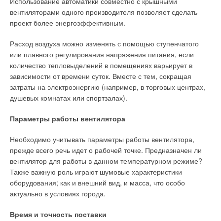
Использование автоматики совместно с крышными
→
Газовые настенные двухконтурные котлы
ЖУРНАЛ СОК АВГУСТ 2011
Д.Т
.: Отличие российского рынка, на мой взгляд, скорее в
вентиляторами одного производителя позволяет сделать
масштабности проектов. По крайней мере, в Европе нет
проект более энергоэффективным.
другой такой страны, где существует постоянный спрос на
Расход воздуха можно изменять с помощью ступенчатого
фитинги больших диаметров. Масштаб России сказывается и
или плавного регулирования напряжения питания, если
в нашем секторе. И фирма Viega к этому готова. Специально
количество тепловыделений в помещениях варьирует в
для применения на крупных объектах фирма Viega
Уведомления отключены
зависимости от времени суток. Вместе с тем, сокращая
предлагает в этом году еще одну новинку: расширенную
затраты на электроэнергию (например, в торговых центрах,
программу Prestabo с прессфитингами и трубами из
Комментарии
душевых комнатах или спортзалах).
оцинкованной стали диаметром до 108 мм.
В этой теме еще нет комментариев
Параметры работы вентилятора
Мы предлагаем проектировщикам и монтажникам выбрать
трубопроводные системы Viega из материала, который
Необходимо учитывать параметры работы вентилятора,
оптимально соответствует требованиям эксплуатации
Добавить комментарий
прежде всего речь идет о рабочей точке. Предназначен ли
конкретного объекта, будь то медь,нержавейка, оцинковка
вентилятор для работы в данном температурном режиме?
или металлопластик. Главное, что наши пресс-системы —
Ваше имя *
Также важную роль играют шумовые характеристики
это высокая скорость монтажа, а также абсолютная
оборудования; как и внешний вид, и масса, что особо
надежность. Рабочие показатели наших металлических
актуально в условиях города.
пресс-систем: 110 °C и давление 16 атм не вызывают
Ваш E-mail *
сомнения в их идеальной пригодности в России.
Время и точность поставки