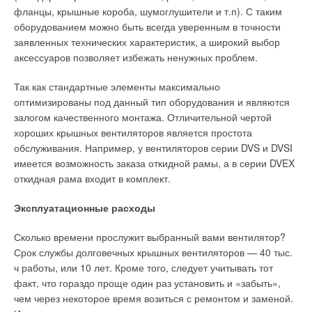
использованием жестких газоходов, устойчивых к
опрессовка и скрытый микропаз для визуального контроля
фланцы, крышные короба, шумоглушители и т.п). С таким
воздействию высоких температур, конденсата и
герметичности.
оборудованием можно быть всегда уверенным в точности
Текст комментария
механических воздействий. К котлам Pegasus, Rendimax, GN
заявленных технических характеристик, а широкий выбор
Наши инновационные разработки уже многие десятилетия
могут быть подключены бойлеры косвенного нагрева BF
аксессуаров позволяет избежать ненужных проблем.
являются передовыми в отрасли. А быть лидером
емкостью от 180 до 630 кВт. Обеспечивая
инновационности и качества на протяжении многих лет
Так как стандартные элементы максимально
производительность системы ГВС до 6300 л/ч, бойлеры BF
нелегко, но это как раз один из критериев, благодаря
оптимизированы под данный тип оборудования и являются
идеальны при необходимости большого количества горячей
которому нас знают и ценят специалисты во всем мире. И
залогом качественного монтажа. Отличительной чертой
воды. Бойлеры BF оборудованы магниевым анодом,
мы стараемся оправдывать их надежды. Вот, например, в
хороших крышных вентиляторов является простота
термометром и управляющим термостатом.
этом году мы также вводим на рынок нашу новую линейку
обслуживания. Например, у вентиляторов серии DVS и DVSI
пресс-инструментов. Они получили более современную
имеется возможность заказа откидной рамы, а в серии DVEX
Читайте по теме:
форму, стали значительно легче и практичнее.
откидная рама входит в комплект.
Аккумуляторный пресс-пистолет прессует фитинги 108-го
→
Bluehelix Sigma: конденсационный котёл с КПД выше,
Эксплуатационные расходы
диаметра в один рабочий шаг менее чем за 4 секунды. В
чем вы ожидали
том, что это лучшие на сегодня пресс-инструменты, мы не
ЖУРНАЛ СОК МАЙ 2026
→
Сколько времени прослужит выбранный вами вентилятор?
сомневаемся.
Настенные двухконтурные газовые котлы. Обзор рынка
ЖУРНАЛ СОК АВГУСТ 2013
Срок службы долговечных крышных вентиляторов — 40 тыс.
→
Двухконтурные настенные газовые котлы. Обзор рынка
ч работы, или 10 лет. Кроме того, следует учитывать тот
Сегодня компания Viega работает более чем с 70
ЖУРНАЛ СОК СЕНТЯБРЬ 2012
→
факт, что гораздо проще один раз установить и «забыть»,
странами мира. Что, на Ваш взгляд, отличает
Отопительные котлы с чугунным теплообменником и
газовой горелкой
чем через некоторое время возиться с ремонтом и заменой.
российский рынок от других?
ЖУРНАЛ СОК НОЯБРЬ 2011