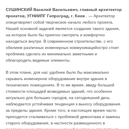
Комментарии
СУШИНСКИЙ Василий Васильевич, главный архитектор
проектов, УГНИИПГ Гипроград, г. Киев
. — Архитектор
В этой теме еще нет комментариев
олицетворяет собой творческое начало любого проекта.
Нашей основной задачей является создание такого здания,
на которое было бы приятно смотреть и комфортно
Добавить комментарий
находиться внутри. В современном строительстве, с его
обилием различных инженерных коммуникацийостро стоит
Ваше имя *
проблема сделать их минимально заметными и
облагородить видимые элементы.
Ваш E-mail *
В этом плане, для нас удобнее было бы максимально
скрывать инженерное оборудование внутри здания в
технических помещениях. В то же время, ввиду большой
Текст комментария
стоимости площадей возводимых зданий, что особенно
актуально для больших городов, на сегодняшний день
наблюдается устойчивая тенденция к выносу оборудования
за пределы здания. Кроме того, в настоящее время часто
приходится сталкиваться с проблемой демонтажа и замены
старого оборудования, в частности размещенного в