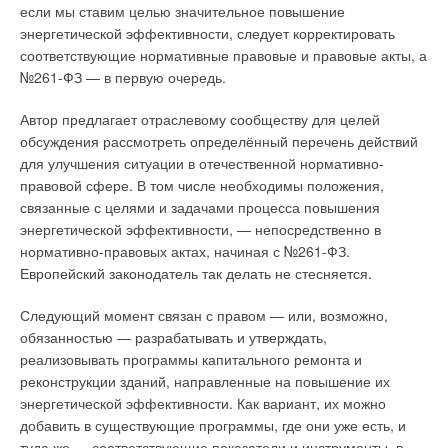
если мы ставим целью значительное повышение
энергетической эффективности, следует корректировать
соответствующие нормативные правовые и правовые акты, а
№261-ФЗ — в первую очередь.
К примеру, тригенерационные установки преобразуют
Автор предлагает отраслевому сообществу для целей
вторичное тепло ТЭЦ в охлаждающую энергию, что делает
обсуждения рассмотреть определённый перечень действий
их применение особенно эффективным на электростанциях,
для улучшения ситуации в отечественной нормативно-
поскольку типичная электростанция теряет более половины
правовой сфере. В том числе необходимы положения,
тепла, полученного при выработке электричества. Вместо
связанные с целями и задачами процесса повышения
того чтобы терять эту энергию, тригенерационные установки
энергетической эффективности, — непосредственно в
повторно используют это тепло, позволяя дополнительно
нормативно-правовых актах, начиная с №261-ФЗ.
экономить энергию в тех зданиях, где для обеспечения
Европейский законодатель так делать не стесняется.
В итоге это выливается в более высокие инвестиционные
температурного режима требуется постоянное охлаждение.
затраты и впоследствии — в несколько более высокие
Следующий момент связан с правом — или, возможно,
постоянные операционные затраты. Именно
Гибридная АБХМ LG утилизирует такие источники тепла, как
обязанностью — разрабатывать и утверждать,
инвестиционная составляющая ведёт к снижению ценовой
пар, горячая вода и выхлопные газы для увеличения общей
реализовывать программы капитального ремонта и
конкурентоспособности ВИЭ в целом.
энергоэффективности тригенерационных систем. Кроме
реконструкции зданий, направленные на повышение их
того, в состав машины включена запасная система прямого
энергетической эффективности. Как вариант, их можно
Запуск электростанции на ВИЭ практически всегда
газового подогрева, которая обеспечивает циркуляцию
добавить в существующие программы, где они уже есть, и
существенно дороже, чем запуск станции на ископаемом
раствора при перерывах в работе ТЭЦ. Гибридная АБХМ
туда же — соответствующие показатели и инструменты, в