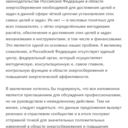
законодательстве Российской Федерации в области
энергосбережения необходимой для достижения целей и
Аналогичные расчёты можно провести и для СЭС — в
задач в данной сфере чёткой цепочки установления этих
данном случае простой срок окупаемости составит 40,7 лет
самых целей и задач. Их нет — в числовых понятных для
(табл. 2). В этом случае срок окупаемости рассматривается
всех показателях, с чётко определёнными методиками
без учёта дисконтирования. При введении в расчёты ставки
расчёта, обеспечения и достижения этих целей и задач
дисконтирования всего 5 % (заведомо заниженная величина
механизмами и инструментами, в том числе и финансовыми.
для проектов такого рода) срок окупаемости ВЭС вырастет
Это является одной из основных наших проблем. К великому
до примерно 30 лет, а СЭС — до величины порядка
сожалению, в Российской Федерации отсутствует единый
нескольких тысяч лет, что делает рассмотрение лишённым
центр, федеральный орган, который осуществляет
смысла.
методическую, консультационную и, самое главное,
контрольную функцию в области энергосбережения и
повышения энергетической эффективности.
В заключение хотелось бы подчеркнуть, что все изложенное
является приглашением для обсуждения профессионалами,
но не руководством к немедленному действию. Тем не
менее, следует надеяться, что данные предложения вызовут
резонанс в отраслевом сообществе и в итоге послужат
отправной точкой для значительных положительных
изменений в области энергосбережения и повышения