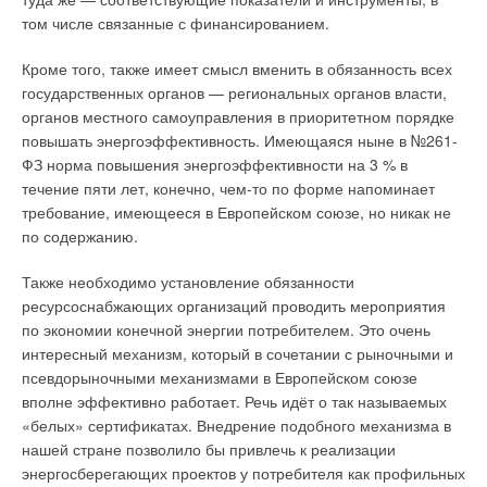
сырье, вырабатывающей то же количество энергии. Однако
идеально подходит пользователям, стремящимся уменьшить
том числе связанные с финансированием.
далее обслуживание (операционные затраты) для станции
потребление электричества с помощью возобновляемых
на ВИЭ практически всегда дешевле из-за отсутствия затрат
источников энергии. В ясную погоду он может работать от
Кроме того, также имеет смысл вменить в обязанность всех
на энергоносители и, чем выше цены на ископаемое
солнечных батарей, а в пасмурную – от системы прямого
государственных органов — региональных органов власти,
энергетическое сырье, тем больше преимуществ получают
газового подогрева. Это идеально продуманное решение
органов местного самоуправления в приоритетном порядке
ВИЭ.
предоставляет широкий выбор эффективных и надежных
повышать энергоэффективность. Имеющаяся ныне в №261-
способов охлаждения.
ФЗ норма повышения энергоэффективности на 3 % в
Теоретически станция на ВИЭ всегда — раньше или позже,
течение пяти лет, конечно, чем-то по форме напоминает
окупится относительно станции на ископаемом топливе,
Для достижения максимальной гибкости, LG наделила
требование, имеющееся в Европейском союзе, но никак не
практически же срок окупаемости может превысить срок
каждую АБХМ способностью легко подстраиваться под
по содержанию.
службы оборудования, то есть окупаемость просто не успеет
отведенную ему роль. Дизайн решений варьируется в
наступить, даже если речь идёт о простом, а не
зависимости от источников тепла и параметров генератора,
Также необходимо установление обязанности
дисконтированном сроке окупаемости.
что позволяет получить идеальный охладитель для любых
ресурсоснабжающих организаций проводить мероприятия
условий. Благодаря этому АБХМ LG поддерживают широкий
по экономии конечной энергии потребителем. Это очень
Снижение инвестиционных затрат для ВИЭ является
диапазон температур: от 95 до 72 градусов Цельсия (для
интересный механизм, который в сочетании с рыночными и
вопросом научно-технического прогресса, развития
горячей воды).
псевдорыночными механизмами в Европейском союзе
технологий, позволяющих более полно и с меньшими
вполне эффективно работает. Речь идёт о так называемых
затратами использовать естественные энергетические
Оптимальный дизайн, индивидуально подобранный исходя
«белых» сертификатах. Внедрение подобного механизма в
потоки. В последние десятилетия здесь достигнуты
из характеристик генератора, значительно повышает общую
нашей стране позволило бы привлечь к реализации
впечатляющие результаты, прежде всего в солнечной
эффективность тригенерационной системы. АБХМ LG
энергосберегающих проектов у потребителя как профильных
энергетике, где инвестиционные затраты снизились в