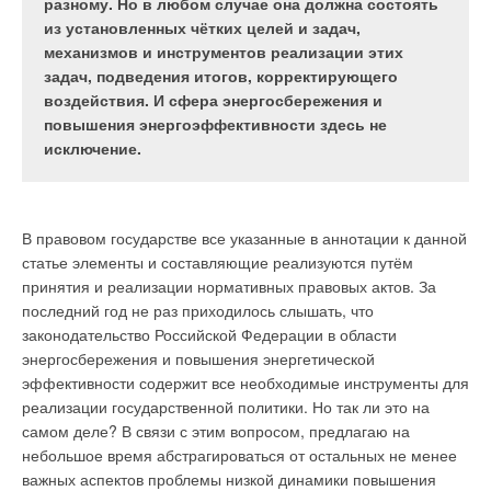
этого показатели, даётся краткий обзор основных
разному. Но в любом случае она должна состоять
каждый повторно использованный лист бумаги
экономических показателей станций на основе
из установленных чётких целей и задач,
делает мир лучше.
ВИЭ в мире. Проводится анализ имеющейся
механизмов и инструментов реализации этих
информации по экономике ВИЭ в России на
задач, подведения итогов, корректирующего
примере реальных проектов, делаются расчёты и
воздействия. И сфера энергосбережения и
выводы о наличии экономически перспективных
повышения энергоэффективности здесь не
Все знают о преимуществах утилизации. С раннего возраста
ниш для развития энергетики на ВИЭ в нашей
исключение.
нам объясняли, как даже самый маленький шаг способен
стране. В силу широты темы ВИЭ и недостатка
помочь всей планете. Нам говорили, что каждая сданная
информации анализ ограничен главным образом
нами бутылка, каждый повторно использованный лист
солнечными фотовольтаическими и
бумаги делает мир лучше. Кажется, в наше время можно
В правовом государстве все указанные в аннотации к данной
ветроэлектростанциями. Кроме того, рассмотрены
сдать в переработку практически всё, но наше внимание на
статье элементы и составляющие реализуются путём
только внутренние затраты на строительство и
физическую переработку приводит к тому, что многие
принятия и реализации нормативных правовых актов. За
работу станций различных типов, без
пренебрегают новейшими изобретениями, способными
последний год не раз приходилось слышать, что
использования показателей внешних издержек.
поднять рециркуляцию на новый уровень.
законодательство Российской Федерации в области
энергосбережения и повышения энергетической
эффективности содержит все необходимые инструменты для
Экономическая специфика и расчёт основных
реализации государственной политики. Но так ли это на
самом деле? В связи с этим вопросом, предлагаю на
показателей экономической эффективности ВИЭ
небольшое время абстрагироваться от остальных не менее
важных аспектов проблемы низкой динамики повышения
Вопрос экономической эффективности или