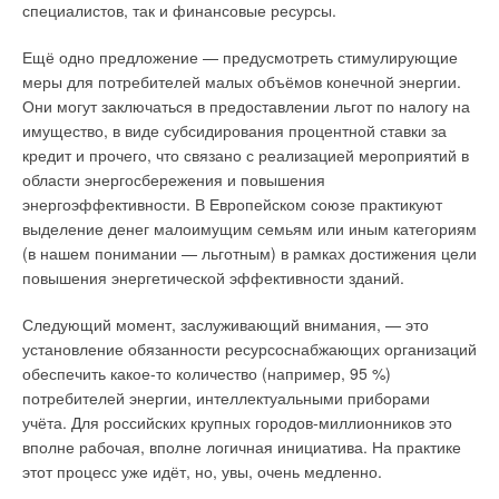
предлагают самый высокий в мире уровень эффективности с
специалистов, так и финансовые ресурсы.
несколько раз (хотя они остаются выше, чем у
коэффициентом полезного действия (КПД) 81 % при
ветроэлектростанций). Тем не менее, на данный момент они
температуре горячей воды 95°C. Такая невероятная
Ещё одно предложение — предусмотреть стимулирующие
в среднем остаются выше или даже существенно выше по
энергоэффективность возможна благодаря разработкам LG:
меры для потребителей малых объёмов конечной энергии.
сравнению с затратами на строительство электростанций на
уникальной высокоэффективной теплопроводной трубе,
Они могут заключаться в предоставлении льгот по налогу на
ископаемом топливе.
пластинчатому теплообменнику и оребренной трубе для
имущество, в виде субсидирования процентной ставки за
выхлопных газов.
кредит и прочего, что связано с реализацией мероприятий в
Обычно при сравнении экономической эффективности в
области энергосбережения и повышения
открытых источниках даются относительные показатели —
И без того инновационные системы LG используют
энергоэффективности. В Европейском союзе практикуют
затраты на единицу установленной мощности и на единицу
последние инженерные достижения, что позволяет АБХМ
выделение денег малоимущим семьям или иным категориям
выработки электроэнергии. Однако, для лучшего понимания
удовлетворять потребности самых взыскательных клиентов,
(в нашем понимании — льготным) в рамках достижения цели
реальной экономической составляющей, важно перевести
снижать энергопотребление и заботиться об окружающей
повышения энергетической эффективности зданий.
это на язык абсолютных цифр, что мы и сделаем ниже.
среде. Повторное использование ресурсов часто
воспринимается как активная задача, требующая от
Следующий момент, заслуживающий внимания, — это
Подробно экономические аспекты, включая инвестиционные
участников жертвовать чем-то в обмен на снижение
установление обязанности ресурсоснабжающих организаций
затраты, рассматриваются также в [2].
потребления и/или воздействия на окружающую среду. LG
обеспечить какое-то количество (например, 95 %)
меняет эту парадигму, предлагая способ повторного
потребителей энергии, интеллектуальными приборами
В данном случае для иллюстрации сопоставим показатели
использования энергии и тепла, который не требует идти на
учёта. Для российских крупных городов-миллионников это
экономической эффективности для трёх наиболее
компромисс и таким образом принципиально изменяет наши
вполне рабочая, вполне логичная инициатива. На практике
«ходовых» типов электростанций, использующих
представления о рециркуляции. Это шаг вперед в то время,
этот процесс уже идёт, но, увы, очень медленно.
невозобновляемые и возобновляемые источники энергии —
когда реалии жизни, не всегда учитывающие состояние
«обычную» теплоэлектростанцию (ТЭС) на газе,