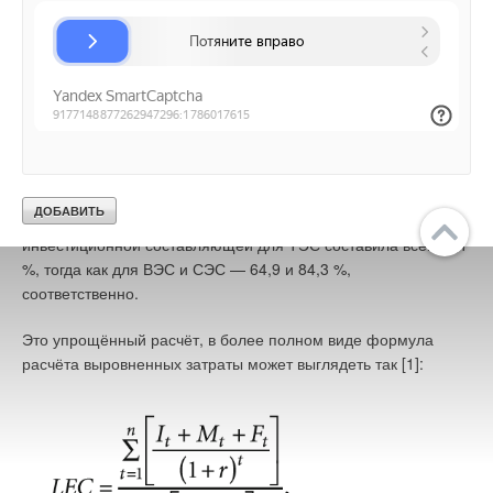
пересчёте на 1 кВт·ч составят: $ 8 млн / 4725 млрд кВт·ч = $
0,002.
Переменные затраты (не требующие трансформации и уже
выраженные в $ / кВт·ч) составляют $ 0,05. Таким образом,
общие выровненные затраты составят: $ 0,004 + $ 0,002 + $
0,05 = $ 0,056, то есть 5,6 центов/кВт·ч или по курсу 55,0 —
3,08 руб/кВт·ч.
Отметим, что в общей структуре выровненных затрат доля
инвестиционной составляющей для ТЭС составила всего 7,1
%, тогда как для ВЭС и СЭС — 64,9 и 84,3 %,
соответственно.
Это упрощённый расчёт, в более полном виде формула
расчёта выровненных затраты может выглядеть так [1]: