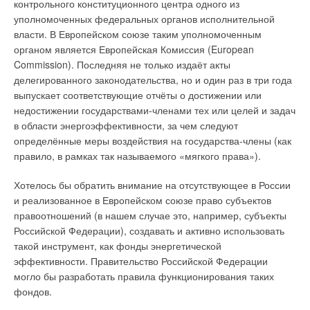
контрольного конституционного центра одного из
будет ещё выше, при этом существенно. Если мы исходим из
уполномоченных федеральных органов исполнительной
того, что станция на ВИЭ должна вырабатывать столько же
Уведомления отключены
власти. В Европейском союзе таким уполномоченным
электроэнергии, сколько и ТЭС, мы должны брать в расчёт
органом является Европейская Комиссия (European
Комментарии
коэффициент использования установленной мощности
Commission). Последняя не только издаёт акты
(КИУМ) разных типов станций. Мы видим, что у газовой ТЭС
делегированного законодательства, но и один раз в три года
В этой теме еще нет комментариев
он составит 87 %, к ВЭС — 35 %, у СЭС — 25 %. При данном
выпускает соответствующие отчёты о достижении или
КИУМ, газовая ТЭС (в нашем примере — мощностью 620
недостижении государствами-членами тех или целей и задач
МВт) произведёт в год электрическй энергии: 620 МВт × 8760
в области энергоэффективности, за чем следуют
Добавить комментарий
ч × 87 % = 4725 ГВт·ч.
определённые меры воздействия на государства-члены (как
правило, в рамках так называемого «мягкого права»).
Ваше имя *
Для годовой выработки того же количества электроэнергии
на станциях, использующих ВИЭ, с учётом КИУМ,
Хотелось бы обратить внимание на отсутствующее в России
потребуется возвести:
и реализованное в Европейском союзе право субъектов
Ваш E-mail *
620 МВт × 87 % / 35 % = 1541 МВт ВЭС
правоотношений (в нашем случае это, например, субъекты
и: 620 МВт × 87 % / 25 % = 2157 МВт СЭС.
Российской Федерации), создавать и активно использовать
такой инструмент, как фонды энергетической
Таким образом, общие инвестиционные затраты составят:
Текст комментария
эффективности. Правительство Российской Федерации
для газовой ТЭС — 620 МВт × $ 917 тыс. / 1 МВт = $ 569 млн;
могло бы разработать правила функционирования таких
для ВЭС — 1541 МВт · $ 2213 тыс. / 1 МВт = = $ 3411 млн (на
фондов.
$ 2842 млн выше);