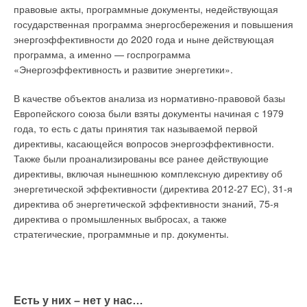
электроэнергии на уже построенной электростанции. Это
правовые акты, программные документы, недействующая
И хотя в это сложно поверить, АБХМ работают по очень
затраты на сырье, материалы и комплектующие для
государственная программа энергосбережения и повышения
простому принципу. Он понятен каждому, кто знаком с
производства продукции, оплату труда персонала, разного
энергоэффективности до 2020 года и ныне действующая
основами круговорота воды в природе, а специалисты,
рода сопутствующие затраты и платежи.
программа, а именно — госпрограмма
работающие с кондиционерным оборудованием, увидят в
«Энергоэффективность и развитие энергетики».
нем принципиальное сходство с парокомпрессионными
В свою очередь, операционные затраты разбиваются на
холодильными машинами. Это частично объясняется тем,
следующие группы:
В качестве объектов анализа из нормативно-правовой базы
что оба вида устройств работают благодаря конденсации и
2.1.
Постоянные затраты, не зависящие от объёмов
Европейского союза были взяты документы начиная с 1979
испарению теплоносителя в системе.
производства продукта, которые необходимо нести даже при
года, то есть с даты принятия так называемой первой
отсутствии производства продукта.
директивы, касающейся вопросов энергоэффективности.
2.2.
Переменные затраты, зависящие от объёмов
Также были проанализированы все ранее действующие
производства продукта, увеличивающиеся с ростом объёмов
директивы, включая нынешнюю комплексную директиву об
производства и уменьшающиеся при их снижении.
энергетической эффективности (директива 2012-27 ЕС), 31-я
директива об энергетической эффективности знаний, 75-я
В структуру постоянных затрат обычно входит существенная
директива о промышленных выбросах, а также
часть затрат на оплату труда управленческого персонала,
стратегические, программные и пр. документы.
обслуживание оборудования, охрану и обеспечение
безопасности предприятия. В структуру переменных затрат
входят, прежде всего, сырье, материалы и комплектующие
для производства продукции, значительная часть затрат на
оплату труда основного производственного персонала.
Есть у них – нет у нас…