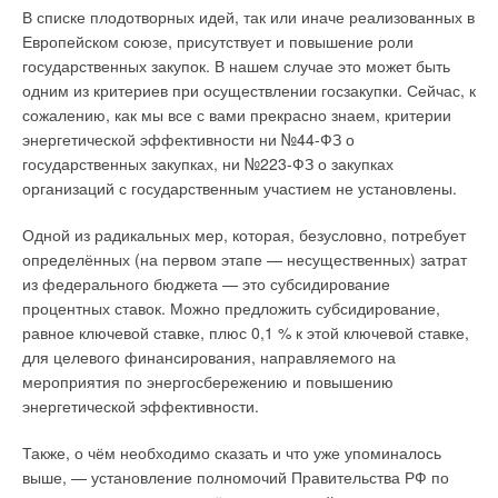
для СЭС — 2157 МВт · $ 3873 тыс. / 1 МВт = = $ 8356 млн (на
В списке плодотворных идей, так или иначе реализованных в
$ 7788 млн выше).
Европейском союзе, присутствует и повышение роли
государственных закупок. В нашем случае это может быть
Далее ВЭС или СЭС будут давать положительный
одним из критериев при осуществлении госзакупки. Сейчас, к
экономический эффект за счёт менее высоких переменных
сожалению, как мы все с вами прекрасно знаем, критерии
операционных затрат.
энергетической эффективности ни №44-ФЗ о
государственных закупках, ни №223-ФЗ о закупках
Параллельно мы можем примерно рассчитать цены на газ,
организаций с государственным участием не установлены.
заложенные в показатели переменных затрат по газовой
ТЭС. Собственно, затраты на топливо составляют: 0,05 –
Одной из радикальных мер, которая, безусловно, потребует
0,004 = $ 0,046 за 1 кВт·ч.
определённых (на первом этапе — несущественных) затрат
из федерального бюджета — это субсидирование
Исходя из того, что на выработку 1 кВт·ч уходит примерно 0,3
процентных ставок. Можно предложить субсидирование,
м³ газа, стоимость 1 м³ газа составит: 0,046 / 0,3 = $ 0,15 за 1
равное ключевой ставке, плюс 0,1 % к этой ключевой ставке,
м³ или $ 150/1000 м³, или при курсе рубля 55,0 — 2,72 руб/
для целевого финансирования, направляемого на
м³. В случае с газовой ТЭС постоянные операционные
мероприятия по энергосбережению и повышению
затраты составят $ 13,2 на 1 кВт установленной мощности в
энергетической эффективности.
год или всего:
$ 13,2 × 620 000 МВт = $ 8 млн в год.
Также, о чём необходимо сказать и что уже упоминалось
выше, — установление полномочий Правительства РФ по
Суммарные переменные затраты при годовой выработке