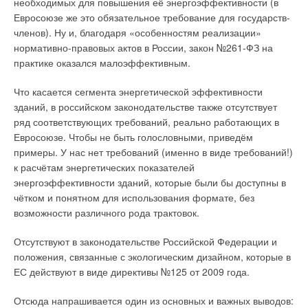
необходимых для повышения её энергоэффективности (в
В то же время, есть и недостатки, обусловленные прежде
Евросоюзе же это обязательное требование для государств-
Можно получить еще большую пользу от этих источников
всего также самой природой энергоносителя —
членов). Ну и, благодаря «особенностям реализации»
тепла, используя АБХМ совместно с когенератором (ТЭЦ),
низкопотенциального (с низкой плотностью энергии,
нормативно-правовых актов в России, закон №261-ФЗ на
чтобы применять произведенное при выработке
приходящейся на единицу площади) и недостаточно
практике оказался малоэффективным.
электричества тепло для отопления и подогрева воды. Этот
стабильного. Режим солнечного освещения резко меняется в
метод производства электричества, тепла и охлаждения при
течение суток и сезонов, изменения скорости ветра может
Что касается сегмента энергетической эффективности
совместном использовании ТЭЦ и АБХМ называется CCHP
быть просто непредсказуемой, и даже изменения речного
зданий, в российском законодательстве также отсутствует
(Combined Cooling, Heating, and Power –«комбинированное
стока могут быть резкими и не всегда прогнозируемыми.
ряд соответствующих требований, реально работающих в
охлаждение, обогрев и электроэнергия») или
Евросоюзе. Чтобы не быть голословными, приведём
«тригенерация». Столь широкие возможности приложения
На практике это означает отчуждение больших площадей, в
примеры. У нас нет требований (именно в виде требований!)
позволяют использовать CCHP в различных ролях.
частности, для строительства солнечных (СЭС) и
к расчётам энергетических показателей
ветростанций (ВЭС), большой расход материалов и
энергоэффективности зданий, которые были бы доступны в
комплектующих в пересчёте на единицу установленной
чётком и понятном для использования формате, без
мощности и, в дальнейшем, произведённой энергии,
возможности различного рода трактовок.
дополнительные затраты на аккумуляцию энергии и
балансирование системы, особенно если речь идёт об
Отсутствуют в законодательстве Российской Федерации и
автономной (изолированной) станции (рис. 1).
положения, связанные с экологическим дизайном, которые в
ЕС действуют в виде директивы №125 от 2009 года.
Отсюда напрашивается один из основных и важных выводов: