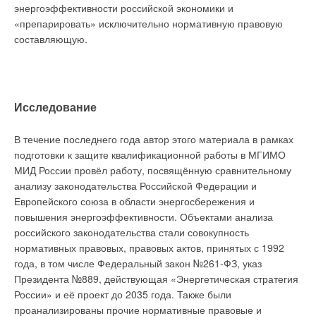
энергоэффективности российской экономики и
неэффективности использования возобновляемых
«препарировать» исключительно нормативную правовую
источников энергии (ВИЭ) поднимается часто. Основной
составляющую.
показатель, используемый в дискуссиях по этому вопросу, —
стоимость единицы (например, 1 кВт·ч) произведённой
энергии при производстве энергии на основе ископаемых
энергоносителей и при использовании ВИЭ. Существуют
различные оценки, но вначале отметим, что это
Исследование
интегральный показатель, и кратко остановимся на исходных
Абсорбционные холодильные машины (АБХМ),
составляющих, из которых он складывается.
В течение последнего года автор этого материала в рамках
представленные компанией
LG Electronics
, – отличный
подготовки к защите квалификационной работы в МГИМО
пример того, как инновационные технологии раздвигают
Прежде всего выделяются две основные группы затрат:
МИД России провёл работу, посвящённую сравнительному
границы в области повторного использования ресурсов. Эти
1. Инвестиционные затраты
(инвестиции,
анализу законодательства Российской Федерации и
устройства, способные утилизировать тепло и энергию,
капиталовложения) — на строительство объекта. Основная
Европейского союза в области энергосбережения и
предлагают существенные преимущества как пользователям
часть инвестиционных затрат, как правило, приходится на
повышения энергоэффективности. Объектами анализа
(позволяя платить меньше за электричество), так и
оборудование, строительство зданий и сооружений,
российского законодательства стали совокупность
окружающей среде (снижая потребление электроэнергии).
приобретение земельного участка, создание
нормативных правовых, правовых актов, принятых с 1992
АБХМ
LG
– лучшее решение проблемы, порожденной
инфраструктуры.
года, в том числе Федеральный закон №261-ФЗ, указ
растущей потребностью в энергии на фоне развития
2. Операционные затраты
(эксплуатационные затраты,
Президента №889, действующая «Энергетическая стратегия
экологической ответственности, из-за которой многие люди
текущие затраты) — связанные уже непосредственно с
России» и её проект до 2035 года. Также были
начинают искать новые способы экономии электроэнергии.
выпуском продукции — в нашем случае, с выработкой
проанализированы прочие нормативные правовые и