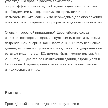
утверждению правил расчёта показателей
4725 ГВт·ч составят:
энергоэффективности зданий, единых для всех, со всеми
$ 0,05 × 4725 ГВт·ч = $ 236 млн в год.
необходимыми методическими материалами и так
называемыми «кейсами». Это необходимо для обеспечения
Суммарные операционные затраты для газовой ТЭС
понятности и прозрачности при расчёте данных показателей.
составят: $ 8 + $ 236 = $ 244 млн в год.
Очень интересной инициативой Европейского союза
Сравним их с суммарными операционными затратами
является возведение зданий с нулевым или почти нулевым
(включающими только постоянные) ВЭС, вырабатывающей
потреблением энергии. Как известно, к 2018 году все новые
то же количество энергии: $ 39,55 / 1 кВт × 1541 МВт = $ 61
здания, которые построены и принадлежат государственным
млн.
органам власти стран ЕС, должны быть именно такими. А к
2020 году — уже все без исключения здания, строящиеся в
Таким образом, превышение инвестиционных затрат на
Евросоюзе. В адаптированном варианте этот опыт можно
строительство ВЭС над газовой ТЭС составляют:
инициировать и у нас.
$ 3411 млн – $ 569 млн = $ 2842 млн.
В свою очередь, ежегодная экономия на операционных
затратах ВЭС по сравнению с газовой ТЭС составит: $ 244
млн – $ 61 млн = $ 183 млн.
Выводы
Отсюда можно вычислить простой срок окупаемости ВЭС
Проведённый анализ подтвердил отсутствие в
относительно ТЭС: $ 2842 млн / $ 183 млн в год = 15,5 лет.