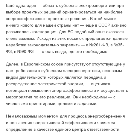
Ещё одна идея — обязать субъекты электроэнергетики при
экологии, диктуют принципы проектировании систем, на
ветростанцию на суше (ВЭС) и солнечную
выборе проектных решений ориентироваться на наиболее
которые ежедневно полагаются миллионы людей.
фотовольтаическую (СЭС) станцию (табл. 1), используя
энергоэффективные проектные решения. В этой мысли
данные US EIA для США:
ничего нового для нашей страны нет — ещё в СССР активно
- о расчётных инвестиционных, постоянных и переменных
Читайте по теме:
развивалась когенерация. Для ЕС подобный опыт оказался
операционных затратах, от 2012 года для электростанций,
очень важным. Исходя из этих посылок предлагается данные
вводимых в действие в 2013 году;
→
Система BECON от LG Electronics задает
наработки законодательно закрепить — в №261-ФЗ, в №35-
- о расчётных выровненных затратах на электроэнергию для
технологический тренд системы энергоменеджмента
ФЗ, в №90-ФЗ — то есть везде, где это необходимо.
зданий
нового поколения мощностей, вводимого в 2019 году.
ЖУРНАЛ СОК ОКТЯБРЬ 2020
→
Мировые тенденции в профессиональных
Далее, в Европейском союзе присутствуют отсутствующие у
климатических решениях для медицинских учреждений
нас требования к субъектам электроэнергетики, основным
ЖУРНАЛ СОК АВГУСТ 2020
→
Испытание чести: этапы проверки холодильных машин
видом деятельности которых является передача и
от LG Electronics
распределение электрической энергии, — оценивать
ЖУРНАЛ СОК ИЮЛЬ 2020
→
потенциал повышения энергоэффективности и осуществлять
Чистота – залог успеха: легко работать удаленно с
техникой LG
мероприятия по его реализации. Они необходимы — с
ЖУРНАЛ СОК ИЮНЬ 2020
→
числовыми ориентирами, целями и задачами.
Фильтры: чистим или моем? Как это работает?
ЖУРНАЛ СОК АПРЕЛЬ 2020
Немаловажным моментом для процесса энергосбережения
Видно, что инвестиционные затраты в расчёте на единицу
и повышения энергетической эффективности является
установленной мощности у ВЭС и ТЭС заметно выше. Если
определение в качестве единого центра ответственности,
же говорить об общих инвестиционных затратах, разница