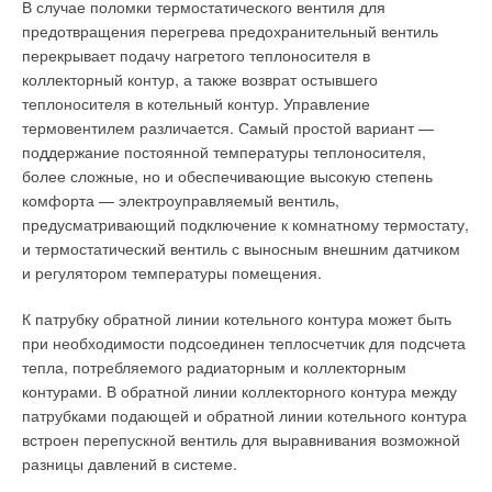
В случае поломки термостатического вентиля для
решением проблемы пароснабжения становится
предотвращения перегрева предохранительный вентиль
приобретение электропарогенераторов.
Это означает также, что насос при переключении тока сразу
перекрывает подачу нагретого теплоносителя в
же останавливается. Сравнение пусковых токов,
коллекторный контур, а также возврат остывшего
Как и другие электрические тепловые приборы,
возникающих при прямом включении и при включении по
теплоносителя в котельный контур. Управление
парогенераторы имеют следующие основные достоинства:
методу «звезда-треугольник», на первом этапе показывает
термовентилем различается. Самый простой вариант —
они дешевле, чем парогенераторы, работающие на жидком
заметное уменьшение величины тока. При переключении со
поддержание постоянной температуры теплоносителя,
топливе или газе, экологически чище и обладают меньшими
«звезды» на «треугольник» насос быстро останавливается и
более сложные, но и обеспечивающие высокую степень
габаритами и массой. Электрические парогенераторы проще
во второй раз должен запускаться напрямую, а на втором
комфорта — электроуправляемый вентиль,
установить (обычно, электропарогенераторы поставляются в
этапе значительного сокращения пускового тока не
предусматривающий подключение к комнатному термостату,
виде модулей полно заводской готовности), эксплуатировать
происходит.
и термостатический вентиль с выносным внешним датчиком
и, как правило, их не надо регистрировать в органах
и регулятором температуры помещения.
Kотлонадзора.
Несколько иначе складывается ситуация у центробежных
насосов, имеющих больший диаметр и большую массу и
К патрубку обратной линии котельного контура может быть
В то же время на предприятии, где установлен такой
обладающих более продолжительным моментом инерции. У
при необходимости подсоединен теплосчетчик для подсчета
парогенератор, должен быть источник электрической энергии
электродвигателей мощностью свыше 45 кВт можно, как
тепла, потребляемого радиаторным и коллекторным
соответствующей мощности. В современных электрических
правило, достигнуть значительного снижения второго пика
контурами. В обратной линии коллекторного контура между
парогенераторах используются следующие способы
тока. Следует отметить, что слишком долгая эксплуатация
патрубками подающей и обратной линии котельного контура
нагрева: ТЭНовый, электродный и индукционный. В ТЭНовых
электродвигателя в режиме «звезда» приводит к его
встроен перепускной вентиль для выравнивания возможной
электропарогенераторах для кипячения применяются
перегреву и, следовательно, сокращает срок службы.
разницы давлений в системе.
трубчатые нагревательные элементы.