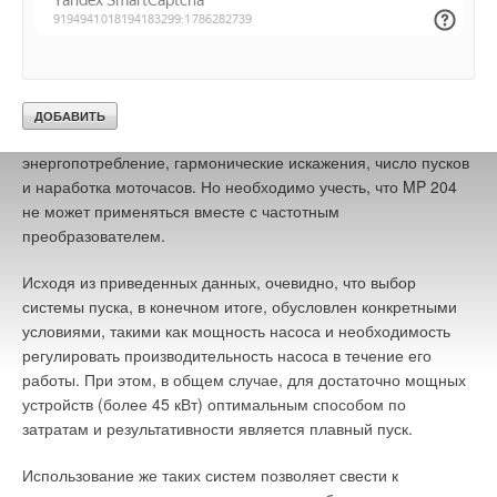
для контроля количества нерастворимых солей в котле.
Это устройство позволяет осуществлять защиту и контроль
Вода, которая удаляется из котла, нагревается, и количество
электродвигателя по таким важным параметрам, как
энергии, необходимое для нагрева этой воды, уменьшает
повышенное и пониженное напряжение, перегрузка и
количество энергии, необходимое для производства пара.
недогрузка по току, сопротивление изоляции, температура
Таким образом, эксплуатационная эффективность котла
двигателя, чередование фаз, пропадание фазы, cos(ϕ),
может существенно отличаться от заявленных изготовителем
энергопотребление, гармонические искажения, число пусков
процентов КПД при неизменной нагрузке (25, 50 или 100 %).
и наработка моточасов. Но необходимо учесть, что MP 204
не может применяться вместе с частотным
Кроме того, выбирая конкретную модель парогенератора
преобразователем.
среди присутствующих на рынке моделей со сходными
техническими характеристиками, необходимо обращать
Исходя из приведенных данных, очевидно, что выбор
внимание на характерные особенности выбираемого
системы пуска, в конечном итоге, обусловлен конкретными
парогенератора: дополнительные возможности регулировки
условиями, такими как мощность насоса и необходимость
выходных параметров пара — давления, влажности, расхода
регулировать производительность насоса в течение его
пара, а также возможность регулирования потребляемой
работы. При этом, в общем случае, для достаточно мощных
парогенератором мощности в соответствии с текущими
устройств (более 45 кВт) оптимальным способом по
потребностями; наличие в конструкции парогенератора всех
затратам и результативности является плавный пуск.
необходимых для полноценной его работы элементов,
комплектующих, включая блок водоподготовки; материал и
Использование же таких систем позволяет свести к
толщина корпуса; степень автоматизации процесса