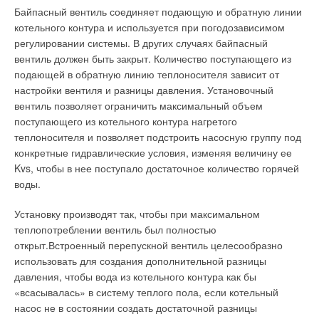
Установки, содержащие погружные насосы с
Байпасный вентиль соединяет подающую и обратную линии
Рубашку ТЭНов изготавливают из материалов, не
электродвигателями, включенными по этому методу, часто
котельного контура и используется при погодозависимом
загрязняющих воду, например, из нержавеющей стали, что
бывают дороже, чем аналоги, поскольку для
регулировании системы. В других случаях байпасный
позволяет получить достаточно чистый пар, который можно
электродвигателя требуется два соединительных кабеля
вентиль должен быть закрыт. Количество поступающего из
использовать в пищевой промышленности, в
(вместо обычно необходимого одного).
подающей в обратную линию теплоносителя зависит от
непосредственном контакте с продуктами. Еще одно
настройки вентиля и разницы давления. Установочный
достоинство ТЭНовых парогенераторов — эффективный
Метод включения электродвигателя посредством
вентиль позволяет ограничить максимальный объем
нагрев воды любой электропроводности.
пускового трансформатора
(AF). При этом методе пуска
поступающего из котельного контура нагретого
(методе Корндорфа) напряжение снижается посредством
теплоносителя и позволяет подстроить насосную группу под
К основным недостаткам таких приборов можно отнести
трансформаторов (обычно двух), по одному на фазу.
конкретные гидравлические условия, изменяя величину ее
интенсивное отложение солей жесткости (накипи) на
Трансформаторы часто имеют два сетевых выхода: на 75 %
Kvs, чтобы в нее поступало достаточное количество горячей
поверхности ТЭНов, что может привести к его перегоранию,
и на 60 %. При использовании 60 %го выхода происходит
воды.
а также невозможность плавного регулирования мощности
снижение пускового тока, аналогично пуску по методу
агрегата. Избежать перегорания ТЭНа можно только
«звезда–треугольник».
Установку производят так, чтобы при максимальном
используя глубоко умягченную подпиточную воду или
теплопотреблении вентиль был полностью
омагничивание, что весьма удорожает стоимость установки.
При пуске электродвигатель получает сначала пониженное
открыт.Встроенный перепускной вентиль целесообразно
напряжение, а затем полное. При переключении обмотки
использовать для создания дополнительной разницы
В отличии от емкостных ТЭНовых парогенераторов,
трансформатора подключены как дроссельные катушки. Это
давления, чтобы вода из котельного контура как бы
многотрубная конструкция парогенераторов
означает, что электродвигатель все время остается
«всасывалась» в систему теплого пола, если котельный
циркуляционного типа, позволяет создать несколько
связанным с сетью и частота его вращения не снижается.
насос не в состоянии создать достаточной разницы
замкнутых циркуляционных контуров, что дает возможность
Пусковые трансформаторы относительно дороги, но очень