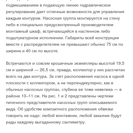
подмешиванием в подающую линию гидравлическое
парогенераторах вода нагревается с помощью
службы. Однако эта проблема при коротком времени
регулирование дает отличные возможности для управления
высокочастотного излучения.
ускорения/замедления, например, в течение трех секунд, не
каждым контуром. Насосная группа монтируется на стену
имеет практического значения.
Отсутствие прямого контакта воды и нагревательного
либо в специально предусмотренный производителем
элемента (излучателя) позволяет получить особо чистый
монтажный шкаф, встречающийся в настенном либо
Это утверждение относится также к пуску электродвигателей
«медицинский» пар. К недостаткам этих приборов относятся
подштукатурном исполнении. Габариты всей конструкции
по методам SD (включение через «звезду–треугольник») и
их высокие стоимость и энергопотребление. Поэтому
вместе с распределителем не превышают обычно 75 см по
AF (включение через пусковой трансформатор). При
индукционные парогенераторы используют только в тех
ширине и 40 см по высоте.
эксплуатации скважинных насосов Grundfos рекомендуется
случаях, когда необходим пар медицинского качества.
соблюдать для плавного пуска приведенный в руководстве
Встречаются и совсем крошечные экземпляры высотой 19,5
Необходимо отметить, что практически все европейские
график времени ускорения/замедления. В том случае, если
см и шириной — 26,5 см, правда, коллектор у них рассчитан
парогенераторы являются ТЭНовыми. Производительность
требуется особенно высокий пусковой момент, пусковое
всего на два контура. За счет расположения насоса в одной
электрических парогенераторов европейских фирм редко
напряжение можно повысить на 55%. Однако, при
плоскости с коллектором, а не перпендикулярно, как в
превышает 100–150 кг/ч. Более мощные модели
нормальных условиях эксплуатации этого не требуется.
обычных насосных группах, глубина ее тоже невелика — в
изготавливаются уже только«под заказ».
районе 10–11 см. На рис. 1 и 2 представлены чертежи
При плавном пуске электродвигателя его выключатель
Критерии выбора парогенератора
типичного представителя насосных групп описываемого
обеспечивает подачу тока несинусоидальной формы и в
вида. Об удобстве компактного расположения обвязки
определенной мере создает высшие гармоники. В связи с
Расход пара, выработка пара или производительность по
говорить не надо: любой монтажник, любой заказчик будут
очень коротким временем ускорения/замедления с
пару — основная техническая характеристика
рады каждому выгаданному сантиметру.
практической точки зрения (и в нормах, касающихся высших
парогенераторов, которая измеряется в (кг пара)/ч. Для
гармоник) это не находит большого применения. В целом,