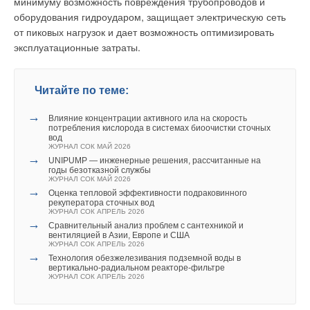
минимуму возможность повреждения трубопроводов и
выработки пара, возможности аварийной сигнализации и
оборудования гидроударом, защищает электрическую сеть
т.п., соответствующих соблюдению жестких требований
от пиковых нагрузок и дает возможность оптимизировать
безопасности; ремонтопригодность парогенератора,
эксплуатационные затраты.
популярность и, как следствие, степень развития рынка
запчастей и комплектующих к данной модели
парогенератора; внешний вид парогенератора, удобство
Читайте по теме:
эксплуатации, доступность элементов регулировки процесса
производства пара, отсутствие травмоопасных элементов
→
Влияние концентрации активного ила на скорость
конструкции.
потребления кислорода в системах биоочистки сточных
вод
ЖУРНАЛ СОК МАЙ 2026
Большинство специалистов считает, что в настоящее время
→
UNIPUMP — инженерные решения, рассчитанные на
отечественный рынок парогенераторов малой
годы безотказной службы
ЖУРНАЛ СОК МАЙ 2026
производительности находится в стадии становления, и
→
Оценка тепловой эффективности подраковинного
оценить его объем очень сложно. Оценка продаж
рекуператора сточных вод
ЖУРНАЛ СОК АПРЕЛЬ 2026
электрических парогенераторов затруднена, поскольку, как
→
Сравнительный анализ проблем с сантехникой и
уже говорилось, их применение обычно не требует
вентиляцией в Азии, Европе и США
ЖУРНАЛ СОК АПРЕЛЬ 2026
регистрации, а выпуском этого оборудования занимается
→
Технология обезжелезивания подземной воды в
множество производителей, часть из которых представляет
вертикально-радиальном реакторе-фильтре
собой мелкие, почти кустарные предприятия. Тем не менее,
ЖУРНАЛ СОК АПРЕЛЬ 2026
специалисты отмечают позитивные тенденции роста,
инвестиционную привлекательность данной отрасли.