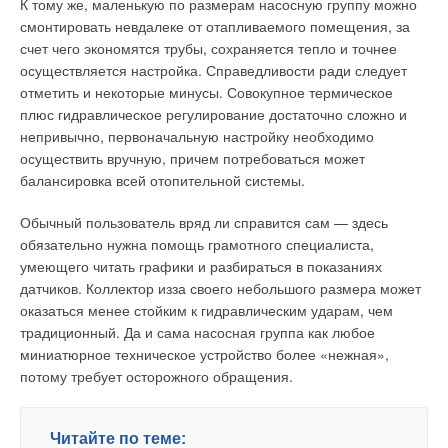
подбора парогенератора также надо знать давление пара,
К тому же, маленькую по размерам насосную группу можно
выключатель плавного пуска рекомендуется устанавливать
которое он должен обеспечивать. Расход пара часто не
смонтировать невдалеке от отапливаемого помещения, за
вместе с обходным контактором, чтобы электродвигатель в
сравнивается при одинаковых условиях, что может
счет чего экономятся трубы, сохраняется тепло и точнее
процессе эксплуатации работал в режиме DОL.
приводить к ошибке при выборе или покупке (котел может
осуществляется настройка. Справедливости ради следует
оказаться других габаритов или мощностей). Причина этому
отметить и некоторые минусы. Совокупное термическое
Тем самым обеспечивается минимальный износ и потеря
— то, что при выборе котла надо както классифицировать
плюс гидравлическое регулирование достаточно сложно и
мощности в устройстве для плавного пуска. В том случае,
выработку пара. Вот три термина, обычно характеризующие
непривычно, первоначальную настройку необходимо
если плавный пуск электродвигателей производится через
выработку пара:
осуществить вручную, причем потребоваться может
обходной контактор, они могут работать с системой тепловой
балансировка всей отопительной системы.
защиты (Tempcon).
производительность котла при заданной температуре
питательной воды (например, при 100 °C) и давлении
Обычный пользователь вряд ли справится сам — здесь
Пуск посредством преобразователя частоты
(FC). Пуск
пара на выходе 0 атм;
обязательно нужна помощь грамотного специалиста,
электродвигателя посредством преобразователя частоты
максимальная выработка пара;
умеющего читать графики и разбираться в показаниях
представляет собой идеальный вариант с точки зрения
полезная выработка пара.
датчиков. Коллектор изза своего небольшого размера может
уменьшения пускового тока, а также импульса давления.
оказаться менее стойким к гидравлическим ударам, чем
Преимущество метода в том, что пусковой ток все время
Производительность парогенератора — выработка пара
традиционный. Да и сама насосная группа как любое
удерживают на уровне номинального. Это означает, что
котлом на выходном фланце при температуре питательной
миниатюрное техническое устройство более «нежная»,
число требуемых в течение часа включений и отключений
воды 100 °C и давлении пара 0 атм, т.е. при температуре
потому требует осторожного обращения.
может быть установлено любым.
пара также 100 °C. Это наиболее часто и широко
используемое понятие при выработке пара, которое
В ряде моделей, например, в насосах SQ и SQE функция
указывается в большинстве брошюр и др. технических
Читайте по теме:
плавного пуска и останова за счет частотных