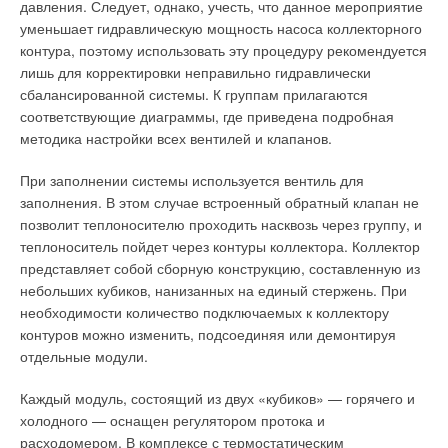
давления. Следует, однако, учесть, что данное мероприятие
при небольшом объеме жидкости обеспечить высокую
надежны. Естественно, пусковой ток определяется
уменьшает гидравлическую мощность насоса коллекторного
скорость омывания ТЭНов (максимальную теплоотдачу), что
характеристиками электродвигателя и насоса и в
контура, поэтому использовать эту процедуру рекомендуется
исключает перегрев ТЭНа и обеспечивает длительный срок
зависимости от их типоразмеров может значительно
лишь для корректировки неправильно гидравлически
службы.
колебаться.
сбалансированной системы. К группам прилагаются
В отличие от ТЭНов, электроды не могут перегореть, и
соответствующие диаграммы, где приведена подробная
Плавный пуск электродвигателя
(SS). Устройство для
выпадение осадка на них незначительно (температура
методика настройки всех вентилей и клапанов.
плавного пуска электродвигателя представляет собой
электродов почти не отличается от температуры воды).
электронный прибор, снижающий напряжение и
При заполнении системы используется вентиль для
Путем изменения площади соприкосновения электрода с
соответственно пусковой ток путем фазового управления.
заполнения. В этом случае встроенный обратный клапан не
нагреваемой водой, можно плавно регулировать мощность
Электронный прибор содержит регулировочный блок, где
позволит теплоносителю проходить насквозь через группу, и
парогенератора. Кроме того, большинство электродных
настраиваются различные эксплуатационные и защитные
теплоноситель пойдет через контуры коллектора. Коллектор
парогенераторов обладает меньшими габаритами и
параметры и силовой блок с симметричным триодным
представляет собой сборную конструкцию, составленную из
стоимостью, чем ТЭНовые аналогичной мощности.
тиристором.
небольших кубиков, нанизанных на единый стержень. При
Однако вода, используемая в электродных котлах, должна
необходимости количество подключаемых к коллектору
Пусковой ток ограничен, как правило, величиной, в дватри
иметь достаточно высокую электропроводность, поэтому в
контуров можно изменить, подсоединяя или демонтируя
раза превышающей рабочий ток. При сохранении прочих
нее добавляют различные химически активные вещества
отдельные модули.
параметров выключение электродвигателя по этому методу
(соли, кислоты, пищевую соду и т.д.). Такой пар может
также обеспечивает уменьшение начального пускового
Каждый модуль, состоящий из двух «кубиков» — горячего и
привести к разрушению элементов системы, в которую он
момента. Наличие инерции в процессе пуска может
холодного — оснащен регулятором протока и
поступает. Кроме того, его нельзя использовать в ряде
привести к значительному теплообразованию в
расходомером. В комплексе с термостатическим
технологических процессов. В индукционных
электродвигателе и тем самым к снижению его срока