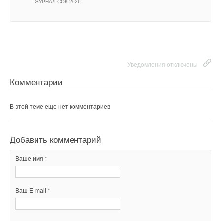
ЖУРНАЛ СОК 2026
Уведомления отключены
Комментарии
Уведомления отключены
Комментарии
В этой теме еще нет комментариев
В этой теме еще нет комментариев
Добавить комментарий
Ваше имя *
Добавить комментарий
Ваше имя *
Ваш E-mail *
Ваш E-mail *
Текст комментария