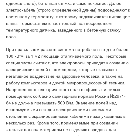
Действующие нормативы, регламентирующие
значит в общем случае температура выходного воздушного
одножильного), бетонная стяжка и само покрытие. Далее
противопожарную вентиляцию, противоречат законам
потока меньше 60°C. Оптимальная высота установки
Текст комментария
физики
электрокабель (строго определенной длины) подсоединяют к
ЖУРНАЛ СОК ОКТЯБРЬ 2025
обогревателей Robur — от 2,5 до 3,5 м. Эти условия
настенному термостату, к которому подключаются питающие
→
«Сведения о показателях энергетической
позволяют получать оптимальную температуру, а благодаря
шины. Термостат включает теплый пол посредством
эффективности зданий» по Постановлению
Правительства РФ от 27 мая 2022 года №963 должны
низкой температуре выходного воздушного потока
температурного датчика, заведенного в бетонную стяжку
быть в СП 60.13330.2020
значительно уменьшить эффект расслоения тепла по
ЖУРНАЛ СОК ИЮНЬ 2025
пола.
→
высоте. Один обогреватель Robur, в зависимости от
Первый экологический стандарт для модульных зданий:
как он изменит отрасль
мощности и от типа помещения, обогревает от 100 до 400
При правильном расчете система потребляет в год не более
ЖУРНАЛ СОК МАЙ 2025
м2.
100 кВт/ч за 1 м2 площади отапливаемого пола. Некоторые
специалисты считают, что электрополы приводят к созданию
В общем случае, система сформирована из нескольких
электрических полей в помещении, которые оказывают
модулей, которыми управляет один или несколько
негативное воздействие на здоровье человека, а также на
термостатов. Это обеспечивает автономию и контроль
работу компьютеров и другой микропроцессорной техники.
обогревания отдельных рабочих зон. Типичная установка
Уведомления отключены
Напряженность электрического поля в офисных и жилых
начинается с нескольких модулей и может состоять из
помещениях сог0асно санитарным нормам России №2971-
Комментарии
нескольких десятков модулей (см. рис. 2).
84 не должна превышать 500 В/м. Значение полей над
используемыми сегодня электрическими системами
Будущее
В этой теме еще нет комментариев
отопления с экранированными кабелями ниже указанных в
несколько раз. Кроме того, применяемые при создании
Ориентация российской экономии на малые и средние
«теплых полов» материалы не выделяют вредных для
предприятия, а также необходимая рационализация и
Добавить комментарий