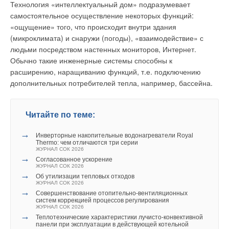
Технология «интеллектуальный дом» подразумевает
На всю продукцию фирмы Robur, являющейся одним из
самостоятельное осуществление некоторых функций:
победителей европейского конкурса качества производства
«ощущение» того, что происходит внутри здания
EFQM 2003 и специализирующейся исключительно на
(микроклимата) и снаружи (погоды), «взаимодействие» с
производстве газового оборудования для отопления и
людьми посредством настенных мониторов, Интернет.
кондиционирования, имеются сертификаты ГОСТа и
Обычно такие инженерные системы способны к
Госгортехнадзора, необходимые для российского рынка.
расширению, наращиванию функций, т.е. подключению
дополнительных потребителей тепла, например, бассейна.
Читайте по теме:
Читайте по теме:
→
Газовые конвекторы — преимущества налицо
ЖУРНАЛ СОК АВГУСТ 2007
→
→
Инверторные накопительные водонагреватели Royal
Пример разумного применения газового
Thermo: чем отличаются три серии
воздухонагревателя — гипермаркет «Город Мастеров»,
ЖУРНАЛ СОК 2026
Сыктывкар
→
ЖУРНАЛ СОК ЯНВАРЬ 2005
Согласованное ускорение
→
ЖУРНАЛ СОК 2026
Отопление газовыми конвекторами в цифрах и фактах
→
ЖУРНАЛ СОК АВГУСТ 2003
Об утилизации тепловых отходов
→
ЖУРНАЛ СОК 2026
Газовые конвекторы в России. Позитивные перемены
→
ЖУРНАЛ СОК МАЙ 2003
Совершенствование отопительно-вентиляционных
→
систем коррекцией процессов регулирования
Газовые конвекторы в России
ЖУРНАЛ СОК 2026
ЖУРНАЛ СОК ИЮЛЬ 2002
→
Теплотехнические характеристики лучисто-конвективной
панели при эксплуатации в действующей котельной