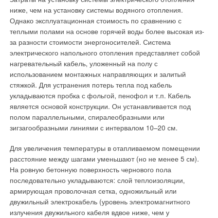
Ваше имя *
данных
Практически, монтаж таких систем может выполняться
неблаговидном поступке своего сотрудника, то в 25%
ниже, чем на установку системы водяного отопления.
ЖУРНАЛ СОК ИЮНЬ 2026
любым специалистом, у которого есть опыт работы с газом.
случаев, оно не обращается за помощью в
Однако эксплуатационная стоимость по сравнению с
Модульность системы обеспечивает возможность обогрева
правоохранительные органы. Крупным компаниям особенно
теплыми полами на основе горячей воды более высокая из-
Ваш E-mail *
по принципу «когда нужно и где нужно». В системе обогрева
важно вовремя найти и поймать корпоративных шпионов —
за разности стоимости энергоносителей. Система
Robur не используется вода, следовательно, не имеется
людей, которые нанимаются на работу, чтобы получить
электрического напольного отопления представляет собой
насосов, трубопроводов и, что очень важно в России, никогда
доступ к ценной информации, которую они могут продать
нагревательный кабель, уложенный на полу с
Текст комментария
Уведомления отключены
не происходит замерзания системы. Несмотря на простоту,
или «обменять» на более высокую должность в компании-
использованием монтажных направляющих и залитый
проектирование систем должно соответствовать основам
конкуренте.
стяжкой. Для устранения потерь тепла под кабель
Комментарии
теорий о течении воздуха. В зависимости от тепловой
укладываются пробка с фольгой, пенофол и т.п. Кабель
мощности обогреватели имеют следующие рабочие
Такие шпионы часто довольствуются ролью секретаря, где
является основой конструкции. Он устанавливается под
В этой теме еще нет комментариев
характеристики: объем прохождения воздуха от 1300 до
имеют доступ к большому количеству информации.
полом параллельными, спиралеобразными или
6200 м3/ч, длина воздушного потока в пределах от 10 до 25
зигзагообразными линиями с интервалом 10–20 см.
м.
Добавить комментарий
Читайте по теме:
Для увеличения температуры в отапливаемом помещении
Длина потока основана на значении минимальной
расстояние между шагами уменьшают (но не менее 5 см).
Ваше имя *
→
Почему летом температурные параметры в
остаточной скорости воздуха в помещении, когда скорость
На ровную бетонную поверхность чернового пола
кондиционируемых помещениях не соответствуют
воздуха достигает 1 м/с. Под длиной потока
последовательно укладываются: слой теплоизоляции,
проектным?
ЖУРНАЛ СОК МАЙ 2026
подразумевается максимальное расстояние от обогревателя
армирующая проволочная сетка, одножильный или
→
Ваш E-mail *
Из чего складывается стоимость сертификации, и что
до стены или других обогревателей. Температура
двужильный электрокабель (уровень электромагнитного
ожидает рынок оценки соответствия в 2026 году
обогреваемого воздуха повышается в модуле на 30–40°C,
ЖУРНАЛ СОК ЯНВАРЬ 2026
излучения двужильного кабеля вдвое ниже, чем у
→