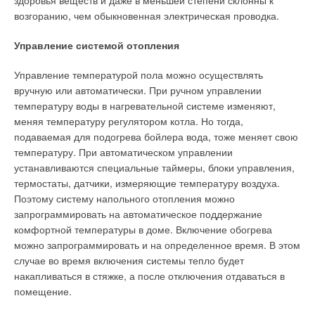
здоровья веществ и даже в меньшей степени склонны к
стремление к снижению эксплуатационных расходов ставит
возгоранию, чем обыкновенная электрическая проводка.
проектировщиков и монтажников в ситуацию, когда
Ваше имя *
необходимо найти отопительную систему, требующую
Управление системой отопления
минимальных инвестиций и обеспечивающую максимум
Ваш E-mail *
комфорта и безопасности.
Управление температурой пола можно осуществлять
вручную или автоматически. При ручном управлении
Самые хорошие примеры — это Чехия, Венгрия и Эстония,
температуру воды в нагревательной системе изменяют,
где прежние большие комбинаты были разделены,
меняя температуру регулятором котла. Но тогда,
Текст комментария
приватизированы и впоследствии перестроены для новых
подаваемая для подогрева бойлера вода, тоже меняет свою
производств, при этом большие котельные были
температуру. При автоматическом управлении
демонтированы, так как не было ни средств, ни смысла их
устанавливаются специальные таймеры, блоки управления,
реконструировать. Почти на всех этих объектах при
термостаты, датчики, измеряющие температуру воздуха.
реконструкции отопительной системы выбор пал на прямые
Поэтому систему напольного отопления можно
газовые отопительные системы, где каждый цех или склад
запрограммировать на автоматическое поддержание
является независимым владельцем и потребителем своего
комфортной температуры в доме. Включение обогрева
тепла. Простая и быстрая установка, простое обслуживание,
можно запрограммировать и на определенное время. В этом
где монтажнику не нужно никакое специальное
случае во время включения системы тепло будет
оборудование, дает подвесным газовым обогревателям
накапливаться в стяжке, а после отключения отдаваться в
воздуха Robur серии M большое преимущество в сравнении
помещение.
с другими более требовательными автономными системами.